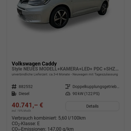
Volkswagen Caddy
Style NEUES MODELL+KAMERA+LED+ PDC +SHZ+ 17 LM
unverbindliche Lieferzeit: ca.3-4 Monate
Neuwagen mit Tageszulassung
Fahrzeugnr.
882552
Getriebe
Doppelkupplungsgetriebe (DSG)
Kraftstoff
Diesel
Leistung
90 kW (122 PS)
40.741,– €
Details
incl. 19% MwSt.
Verbrauch kombiniert:
5,60 l/100km
CO
-Klasse:
E
2
CO
-Emissionen:
147,00 g/km
2