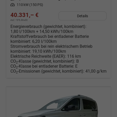
Leistung
110 kW (150 PS)
40.331,– €
Details
incl. 19% MwSt.
Energieverbrauch (gewichtet, kombiniert):
1,80 l/100km + 14,50 kWh/100km
Kraftstoffverbrauch bei entladener Batterie
kombiniert:
6,20 l/100km
Stromverbrauch bei rein elektrischem Betrieb
kombiniert:
19,10 kWh/100km
Elektrische Reichweite (EAER):
116 km
CO
-Klasse (gewichtet, kombiniert):
B
2
CO
-Klasse bei entladener Batterie:
E
2
CO
-Emissionen (gewichtet, kombiniert):
41,00 g/km
2