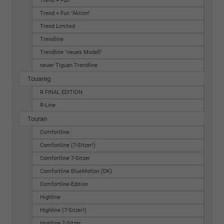
Trend + Fun
Trend + Fun "Aktion"
Trend Limited
Trendline
Trendline "neues Modell"
neuer Tiguan Trendline
Touareg
R FINAL EDITION
R-Line
Touran
Comfortline
Comfortline (7-Sitzer!)
Comfortline 7-Sitzer
Comfortline BlueMotion (DK)
Comfortline-Edition
Highline
Highline (7-Sitzer!)
Highline 7-Sitzer