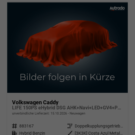
Volkswagen Caddy
LIFE 150PS eHybrid DSG AHK+Navi+LED+GV4+PDC+Sitzheiz+App-Connect
unverbindliche Lieferzeit:
15.10.2026
Neuwagen
Fahrzeugnr.
883167
Getriebe
Doppelkupplungsgetriebe (DSG)
Kraftstoff
Hybrid Benzin
Außenfarbe
[3K3K] Costa Azul Metallic