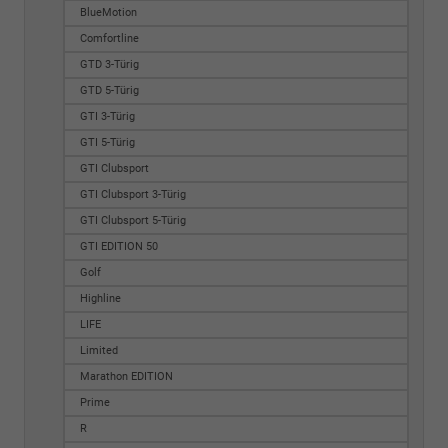
BlueMotion
Comfortline
GTD 3-Türig
GTD 5-Türig
GTI 3-Türig
GTI 5-Türig
GTI Clubsport
GTI Clubsport 3-Türig
GTI Clubsport 5-Türig
GTI EDITION 50
Golf
Highline
LIFE
Limited
Marathon EDITION
Prime
R