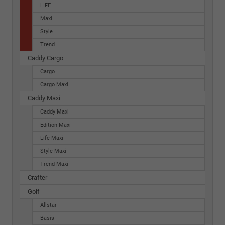
LIFE
Maxi
Style
Trend
Caddy Cargo
Cargo
Cargo Maxi
Caddy Maxi
Caddy Maxi
Edition Maxi
Life Maxi
Style Maxi
Trend Maxi
Crafter
Golf
Allstar
Basis