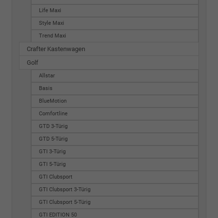
Life Maxi
Style Maxi
Trend Maxi
Crafter Kastenwagen
Golf
Allstar
Basis
BlueMotion
Comfortline
GTD 3-Türig
GTD 5-Türig
GTI 3-Türig
GTI 5-Türig
GTI Clubsport
GTI Clubsport 3-Türig
GTI Clubsport 5-Türig
GTI EDITION 50