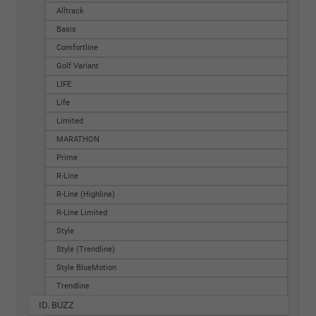
Alltrack
Basis
Comfortline
Golf Variant
LIFE
Life
Limited
MARATHON
Prime
R-Line
R-Line (Highline)
R-Line Limited
Style
Style (Trendline)
Style BlueMotion
Trendline
ID. BUZZ