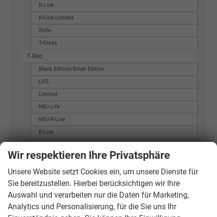
R-Line
R-Line Limited
Style
T-Cross
T-Roc
Black Edition/Silver Edition
LIFE
Limited
NEU Life
NEU R-Line
R-Line
R-Line Limited
Wir respektieren Ihre Privatsphäre
Style
Style Limited
Unsere Website setzt Cookies ein, um unsere Dienste für
Sie bereitzustellen. Hierbei berücksichtigen wir Ihre
T-Roc
Auswahl und verarbeiten nur die Daten für Marketing,
Trend
Analytics und Personalisierung, für die Sie uns Ihr
black style