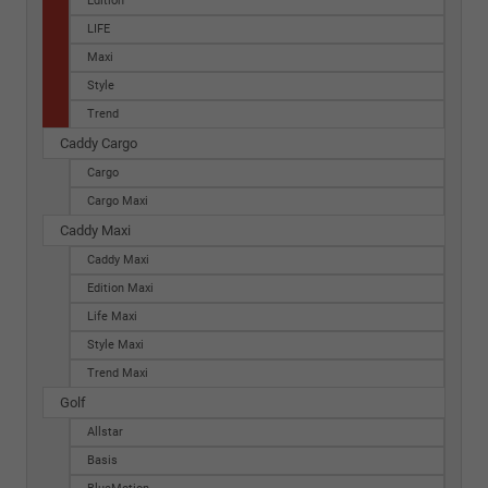
Edition
LIFE
Maxi
Style
Trend
Caddy Cargo
Cargo
Cargo Maxi
Caddy Maxi
Caddy Maxi
Edition Maxi
Life Maxi
Style Maxi
Trend Maxi
Golf
Allstar
Basis