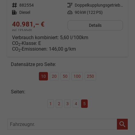
Fahrzeugnr.
882554
Getriebe
Doppelkupplungsgetriebe (DSG)
Kraftstoff
Diesel
Leistung
90 kW (122 PS)
40.981,– €
Details
incl. 19% MwSt.
Verbrauch kombiniert:
5,60 l/100km
CO
-Klasse:
E
2
CO
-Emissionen:
146,00 g/km
2
Datensätze pro Seite:
10
20
50
100
250
Seiten:
1
2
3
4
5
Fahrzeugnr.