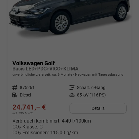
Volkswagen Golf
Basis LED+PDC+VICO+KLIMA
unverbindliche Lieferzeit: ca. 6 Monate
Neuwagen mit Tageszulassung
Fahrzeugnr.
875261
Getriebe
Schalt. 6-Gang
Kraftstoff
Diesel
Leistung
85 kW (116 PS)
24.741,– €
Details
incl. 19% MwSt.
Verbrauch kombiniert:
4,40 l/100km
CO
-Klasse:
C
2
CO
-Emissionen:
115,00 g/km
2