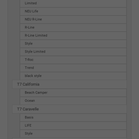
Limited
NEU Life
NEU R-Line
R-Line
R-Line Limited
Style
Style Limited
T-Roc
Trend
black style
T7 California
Beach Camper
Ocean
T7 Caravelle
Basis
LIFE
Style