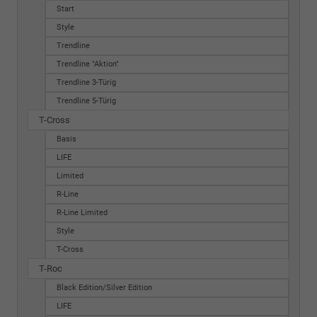
Start
Style
Trendline
Trendline "Aktion"
Trendline 3-Türig
Trendline 5-Türig
T-Cross
Basis
LIFE
Limited
R-Line
R-Line Limited
Style
T-Cross
T-Roc
Black Edition/Silver Edition
LIFE