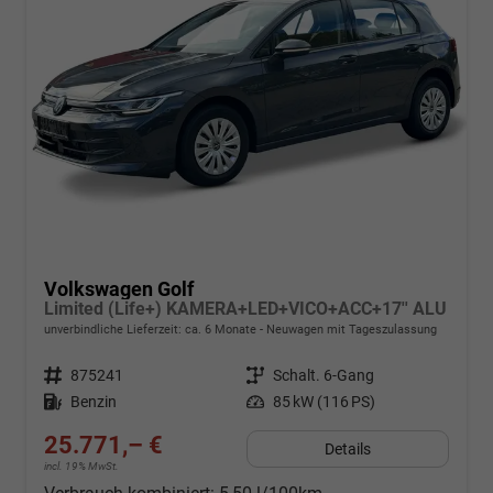
Volkswagen Golf
Limited (Life+) KAMERA+LED+VICO+ACC+17'' ALU
unverbindliche Lieferzeit: ca. 6 Monate
Neuwagen mit Tageszulassung
Fahrzeugnr.
875241
Getriebe
Schalt. 6-Gang
Kraftstoff
Benzin
Leistung
85 kW (116 PS)
25.771,– €
Details
incl. 19% MwSt.