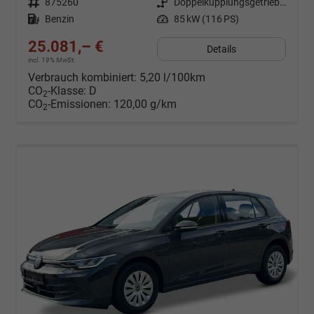
Fahrzeugnr.
875260
Getriebe
Doppelkupplungsgetriebe (DSG)
Kraftstoff
Benzin
Leistung
85 kW (116 PS)
25.081,– €
Details
incl. 19% MwSt.
Verbrauch kombiniert:
5,20 l/100km
CO
-Klasse:
D
2
CO
-Emissionen:
120,00 g/km
2