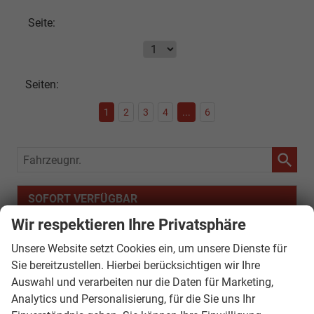
Seite:
Seiten:
1
2
3
4
...
6
Fahrzeugnr.
SOFORT VERFÜGBAR
Wir respektieren Ihre Privatsphäre
Audi
Unsere Website setzt Cookies ein, um unsere Dienste für
Bentley
Sie bereitzustellen. Hierbei berücksichtigen wir Ihre
Citroën
Auswahl und verarbeiten nur die Daten für Marketing,
Analytics und Personalisierung, für die Sie uns Ihr
Cupra