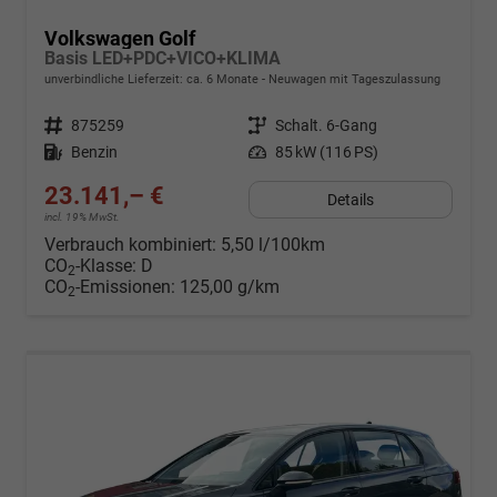
Volkswagen Golf
Basis LED+PDC+VICO+KLIMA
unverbindliche Lieferzeit: ca. 6 Monate
Neuwagen mit Tageszulassung
Fahrzeugnr.
875259
Getriebe
Schalt. 6-Gang
Kraftstoff
Benzin
Leistung
85 kW (116 PS)
23.141,– €
Details
incl. 19% MwSt.
Verbrauch kombiniert:
5,50 l/100km
CO
-Klasse:
D
2
CO
-Emissionen:
125,00 g/km
2