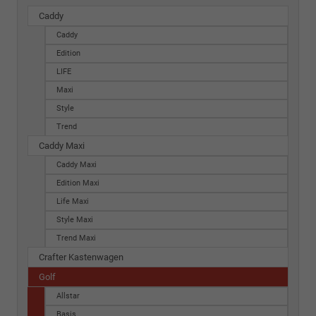
Caddy
Caddy
Edition
LIFE
Maxi
Style
Trend
Caddy Maxi
Caddy Maxi
Edition Maxi
Life Maxi
Style Maxi
Trend Maxi
Crafter Kastenwagen
Golf
Allstar
Basis