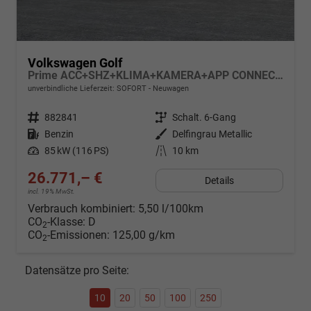
Volkswagen Golf
Prime ACC+SHZ+KLIMA+KAMERA+APP CONNECT+LED+17" ALU
unverbindliche Lieferzeit: SOFORT
Neuwagen
Fahrzeugnr.
882841
Getriebe
Schalt. 6-Gang
Kraftstoff
Benzin
Außenfarbe
Delfingrau Metallic
Leistung
85 kW (116 PS)
Kilometerstand
10 km
26.771,– €
Details
incl. 19% MwSt.
Verbrauch kombiniert:
5,50 l/100km
CO
-Klasse:
D
2
CO
-Emissionen:
125,00 g/km
2
Datensätze pro Seite:
10
20
50
100
250