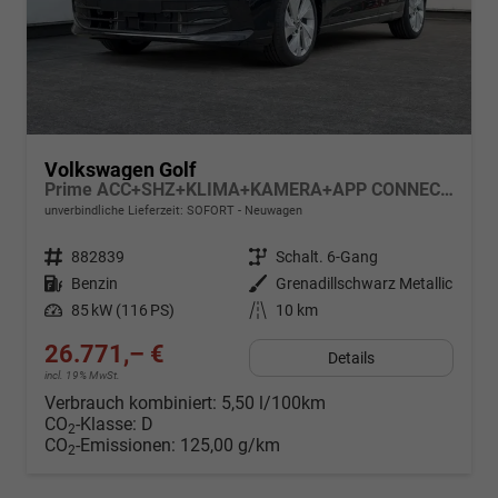
Volkswagen Golf
Prime ACC+SHZ+KLIMA+KAMERA+APP CONNECT+LED+17" ALU
unverbindliche Lieferzeit: SOFORT
Neuwagen
Fahrzeugnr.
882839
Getriebe
Schalt. 6-Gang
Kraftstoff
Benzin
Außenfarbe
Grenadillschwarz Metallic
Leistung
85 kW (116 PS)
Kilometerstand
10 km
26.771,– €
Details
incl. 19% MwSt.
Verbrauch kombiniert:
5,50 l/100km
CO
-Klasse:
D
2
CO
-Emissionen:
125,00 g/km
2