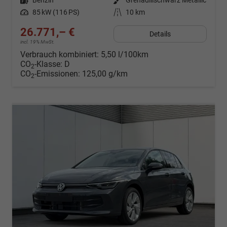
Kraftstoff
Benzin
Außenfarbe
Grenadillschwarz Metallic
Leistung
85 kW (116 PS)
Kilometerstand
10 km
26.771,– €
Details
incl. 19% MwSt.
Verbrauch kombiniert:
5,50 l/100km
CO
-Klasse:
D
2
CO
-Emissionen:
125,00 g/km
2