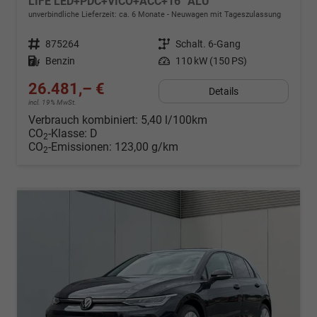
LIFE LED+PDC+VICO+ACC+16'' ALU
unverbindliche Lieferzeit: ca. 6 Monate
Neuwagen mit Tageszulassung
Fahrzeugnr.
875264
Getriebe
Schalt. 6-Gang
Kraftstoff
Benzin
Leistung
110 kW (150 PS)
26.481,– €
Details
incl. 19% MwSt.
Verbrauch kombiniert:
5,40 l/100km
CO
-Klasse:
D
2
CO
-Emissionen:
123,00 g/km
2