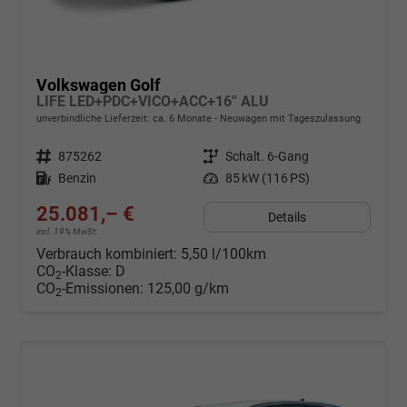
Volkswagen Golf
LIFE LED+PDC+VICO+ACC+16'' ALU
unverbindliche Lieferzeit: ca. 6 Monate
Neuwagen mit Tageszulassung
Fahrzeugnr.
875262
Getriebe
Schalt. 6-Gang
Kraftstoff
Benzin
Leistung
85 kW (116 PS)
25.081,– €
Details
incl. 19% MwSt.
Verbrauch kombiniert:
5,50 l/100km
CO
-Klasse:
D
2
CO
-Emissionen:
125,00 g/km
2