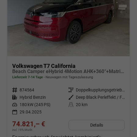
Volkswagen T7 California
Beach Camper eHybrid 4Motion AHK+360°+Matrix+Navi+Alu17+GJR+Sitzheiz+Keyless
Lieferzeit 7-14 Tage
Neuwagen mit Tageszulassung
Fahrzeugnr.
874564
Getriebe
Doppelkupplungsgetriebe (DSG)
Kraftstoff
Hybrid Benzin
Außenfarbe
Deep Black Perleffekt / Fortana Rot Metallic (nur in Verb. mit abgedunkelte Scheiben, wenn nicht Serie)
Leistung
180 kW (245 PS)
Kilometerstand
20 km
29.04.2025
74.821,– €
Details
incl. 19% MwSt.