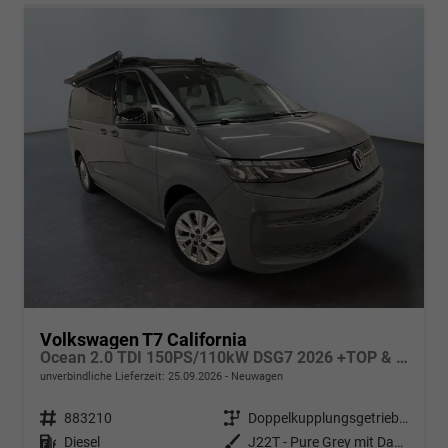
Volkswagen T7 California
Ocean 2.0 TDI 150PS/110kW DSG7 2026 +TOP & PARK PAKET+18" ALU+AHK+TRAVEL ASSIST+EL- HEBEDACH, BASALT GRAU+CAMPINGAUSBAU
unverbindliche Lieferzeit:
25.09.2026
Neuwagen
Fahrzeugnr.
883210
Getriebe
Doppelkupplungsgetriebe (DSG)
Kraftstoff
Diesel
Außenfarbe
J22T - Pure Grey mit Dach in Schwarz