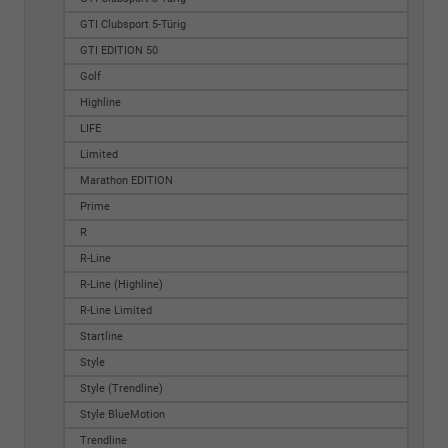
GTI Clubsport 5-Türig
GTI EDITION 50
Golf
Highline
LIFE
Limited
Marathon EDITION
Prime
R
R-Line
R-Line (Highline)
R-Line Limited
Startline
Style
Style (Trendline)
Style BlueMotion
Trendline