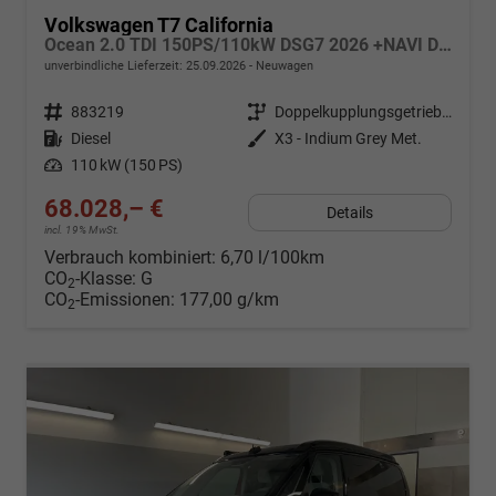
Volkswagen T7 California
Ocean 2.0 TDI 150PS/110kW DSG7 2026 +NAVI DISCOVER PRO+FRONTSCHEIBE BEHEIZBAR+TOP & PARK PAKET+18" ALU+AHK+TRAVEL ASSIST+EL- HEBEDACH, BASALT GRAU+CAMPINGAUSBAU
unverbindliche Lieferzeit:
25.09.2026
Neuwagen
Fahrzeugnr.
883219
Getriebe
Doppelkupplungsgetriebe (DSG)
Kraftstoff
Diesel
Außenfarbe
X3 - Indium Grey Met.
Leistung
110 kW (150 PS)
68.028,– €
Details
incl. 19% MwSt.
Verbrauch kombiniert:
6,70 l/100km
CO
-Klasse:
G
2
CO
-Emissionen:
177,00 g/km
2