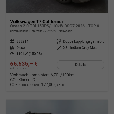
Volkswagen T7 California
Ocean 2.0 TDI 150PS/110kW DSG7 2026 +TOP & PARK PAKET+18" ALU+AHK+TRAVEL ASSIST+EL- HEBEDACH, BASALT GRAU+CAMPINGAUSBAU
unverbindliche Lieferzeit:
25.09.2026
Neuwagen
Fahrzeugnr.
883214
Getriebe
Doppelkupplungsgetriebe (DSG)
Kraftstoff
Diesel
Außenfarbe
X3 - Indium Grey Met.
Leistung
110 kW (150 PS)
66.635,– €
Details
incl. 19% MwSt.
Verbrauch kombiniert:
6,70 l/100km
CO
-Klasse:
G
2
CO
-Emissionen:
177,00 g/km
2