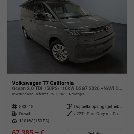
Volkswagen T7 California
Ocean 2.0 TDI 150PS/110kW DSG7 2026 +NAVI DISCOVER PRO+FRONTSCHEIBE BEHEIZBAR+TOP & PARK PAKET+18" ALU+AHK+TRAVEL ASSIST+EL- HEBEDACH, BASALT GRAU+CAMPINGAUSBAU
unverbindliche Lieferzeit:
25.09.2026
Neuwagen
Fahrzeugnr.
883218
Getriebe
Doppelkupplungsgetriebe (DSG)
Kraftstoff
Diesel
Außenfarbe
J22T - Pure Grey mit Dach in Schwarz
Leistung
110 kW (150 PS)
67.385,– €
Details