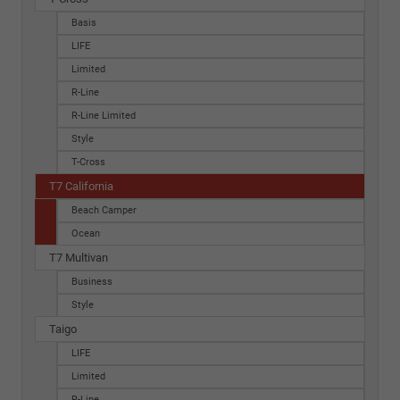
Basis
LIFE
Limited
R-Line
R-Line Limited
Style
T-Cross
T7 California
Beach Camper
Ocean
T7 Multivan
Business
Style
Taigo
LIFE
Limited
R-Line