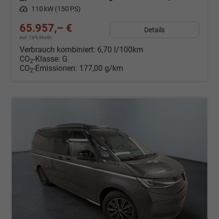
Leistung
110 kW (150 PS)
65.957,– €
Details
incl. 19% MwSt.
Verbrauch kombiniert:
6,70 l/100km
CO
-Klasse:
G
2
CO
-Emissionen:
177,00 g/km
2