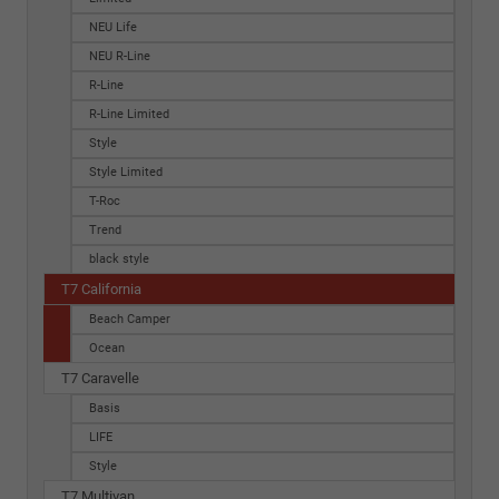
NEU Life
NEU R-Line
R-Line
R-Line Limited
Style
Style Limited
T-Roc
Trend
black style
T7 California
Beach Camper
Ocean
T7 Caravelle
Basis
LIFE
Style
T7 Multivan