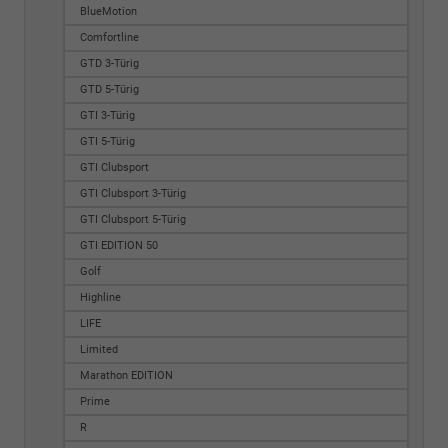
BlueMotion
Comfortline
GTD 3-Türig
GTD 5-Türig
GTI 3-Türig
GTI 5-Türig
GTI Clubsport
GTI Clubsport 3-Türig
GTI Clubsport 5-Türig
GTI EDITION 50
Golf
Highline
LIFE
Limited
Marathon EDITION
Prime
R