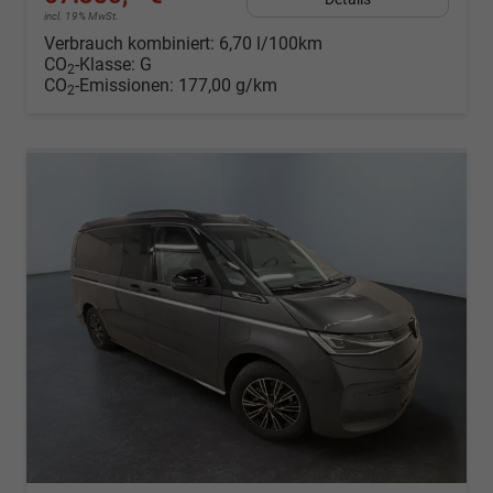
incl. 19% MwSt.
Verbrauch kombiniert:
6,70 l/100km
CO
-Klasse:
G
2
CO
-Emissionen:
177,00 g/km
2