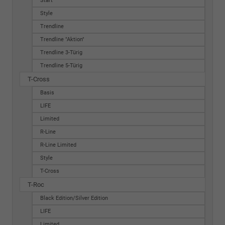
Start
Style
Trendline
Trendline "Aktion"
Trendline 3-Türig
Trendline 5-Türig
T-Cross
Basis
LIFE
Limited
R-Line
R-Line Limited
Style
T-Cross
T-Roc
Black Edition/Silver Edition
LIFE
Limited