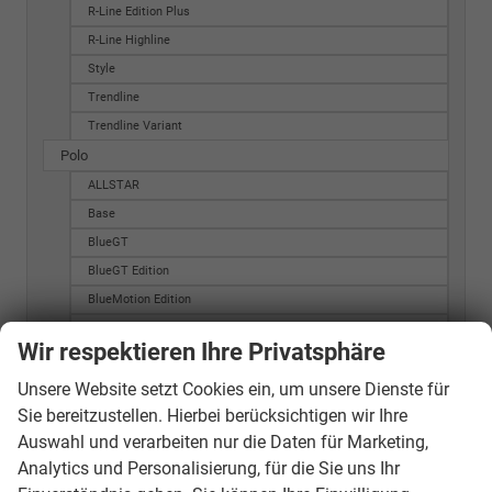
R-Line Edition Plus
R-Line Highline
Style
Trendline
Trendline Variant
Polo
ALLSTAR
Base
BlueGT
BlueGT Edition
BlueMotion Edition
BlueMotion Edition 3-Türig
Wir respektieren Ihre Privatsphäre
BlueMotion Edition 5-Türig
Comfort
Unsere Website setzt Cookies ein, um unsere Dienste für
Sie bereitzustellen. Hierbei berücksichtigen wir Ihre
Comfort Edition
Auswahl und verarbeiten nur die Daten für Marketing,
Comfortline
Analytics und Personalisierung, für die Sie uns Ihr
Comfortline "Aktion"