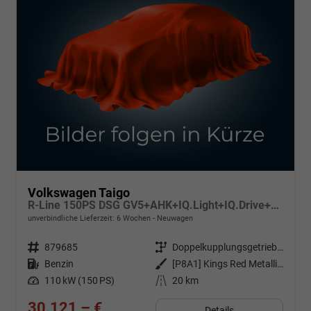
Volkswagen Taigo
R-Line 150PS DSG GV5+AHK+IQ.Light+IQ.Drive+ACC+Kamera+Black+Kessy+Sitzheiz
unverbindliche Lieferzeit:
6 Wochen
Neuwagen
Fahrzeugnr.
879685
Getriebe
Doppelkupplungsgetriebe (DSG)
Kraftstoff
Benzin
Außenfarbe
[P8A1] Kings Red Metallic / Dach Schwarz
Leistung
110 kW (150 PS)
Kilometerstand
20 km
30.121,– €
Details