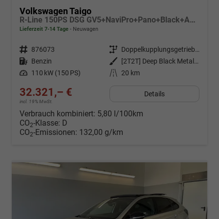
Volkswagen Taigo
R-Line 150PS DSG GV5+NaviPro+Pano+Black+AHK+IQ.Drive+IQ.Light+Kessy+Kamera
Lieferzeit 7-14 Tage
Neuwagen
Fahrzeugnr.
876073
Getriebe
Doppelkupplungsgetriebe (DSG)
Kraftstoff
Benzin
Außenfarbe
[2T2T] Deep Black Metallic
Leistung
110 kW (150 PS)
Kilometerstand
20 km
32.321,– €
Details
incl. 19% MwSt.
Verbrauch kombiniert:
5,80 l/100km
CO
-Klasse:
D
2
CO
-Emissionen:
132,00 g/km
2