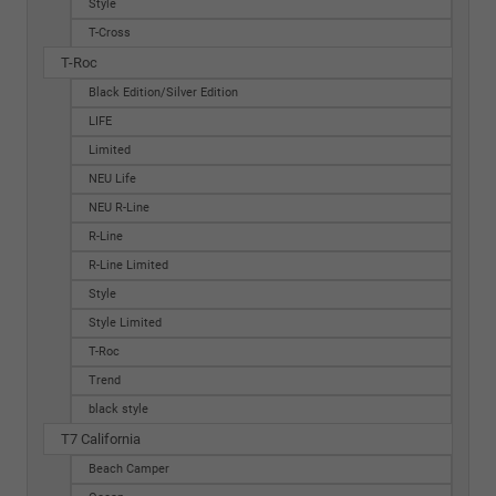
Style
T-Cross
T-Roc
Black Edition/Silver Edition
LIFE
Limited
NEU Life
NEU R-Line
R-Line
R-Line Limited
Style
Style Limited
T-Roc
Trend
black style
T7 California
Beach Camper