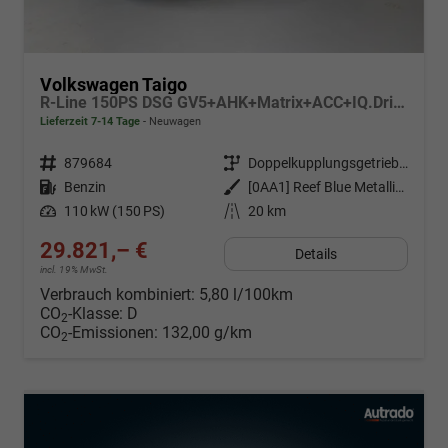
Volkswagen Taigo
R-Line 150PS DSG GV5+AHK+Matrix+ACC+IQ.Drive+Black+Kamera+Keyless+Alu18
Lieferzeit 7-14 Tage
Neuwagen
Fahrzeugnr.
879684
Getriebe
Doppelkupplungsgetriebe (DSG)
Kraftstoff
Benzin
Außenfarbe
[0AA1] Reef Blue Metallic / Dach Schwarz
Leistung
110 kW (150 PS)
Kilometerstand
20 km
29.821,– €
Details
incl. 19% MwSt.
Verbrauch kombiniert:
5,80 l/100km
CO
-Klasse:
D
2
CO
-Emissionen:
132,00 g/km
2