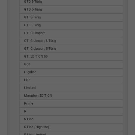
GTD 3-Türig
GTD 5-Türig
GTI 3-Türig
GTI 5-Türig
GTI Clubsport
GTI Clubsport 3-Türig
GTI Clubsport 5-Türig
GTI EDITION 50
Golf
Highline
LIFE
Limited
Marathon EDITION
Prime
R
R-Line
R-Line (Highline)
R-Line Limited