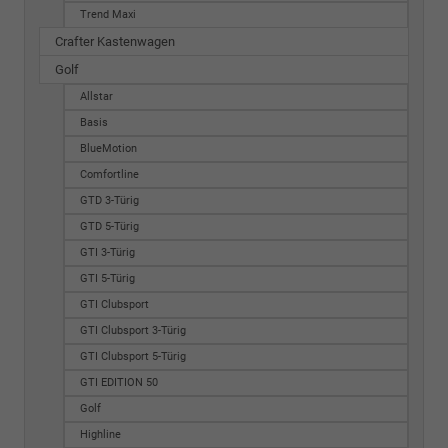
Trend Maxi
Crafter Kastenwagen
Golf
Allstar
Basis
BlueMotion
Comfortline
GTD 3-Türig
GTD 5-Türig
GTI 3-Türig
GTI 5-Türig
GTI Clubsport
GTI Clubsport 3-Türig
GTI Clubsport 5-Türig
GTI EDITION 50
Golf
Highline