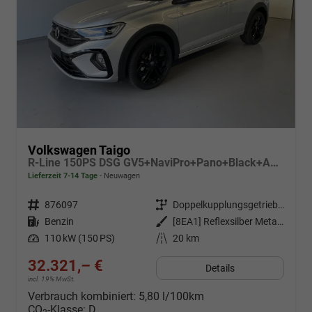
Volkswagen Taigo
R-Line 150PS DSG GV5+NaviPro+Pano+Black+AHK+IQ.Drive+IQ.Light+Kessy+Kamera
Lieferzeit 7-14 Tage
Neuwagen
Fahrzeugnr.
876097
Getriebe
Doppelkupplungsgetriebe (DSG)
Kraftstoff
Benzin
Außenfarbe
[8EA1] Reflexsilber Metallic / Dach Schwarz
Leistung
110 kW (150 PS)
Kilometerstand
20 km
32.321,– €
Details
incl. 19% MwSt.
Verbrauch kombiniert:
5,80 l/100km
CO
-Klasse:
D