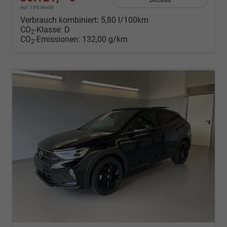
incl. 19% MwSt.
Verbrauch kombiniert:
5,80 l/100km
CO
-Klasse:
D
2
CO
-Emissionen:
132,00 g/km
2