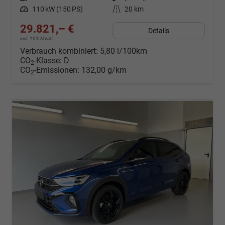
Leistung
110 kW (150 PS)
Kilometerstand
20 km
29.821,– €
Details
incl. 19% MwSt.
Verbrauch kombiniert:
5,80 l/100km
CO
-Klasse:
D
2
CO
-Emissionen:
132,00 g/km
2