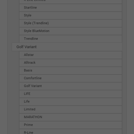
Startline
Style
Style (Trendline)
Style BlueMotion
Trendline
Golf Variant
Allstar
Alltrack
Basis
Comfortline
Golf Variant
LIFE
Life
Limited
MARATHON
Prime
R-Line