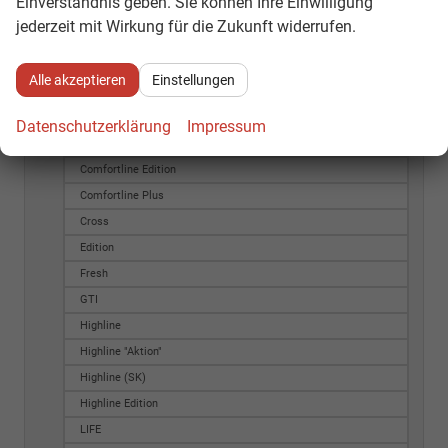
Einverständnis geben. Sie können Ihre Einwilligung
BlueMotion Edition 5-Türig
jederzeit mit Wirkung für die Zukunft widerrufen.
Comfort
Comfort Edition
Alle akzeptieren
Einstellungen
Comfortline
Comfortline "Aktion"
Datenschutzerklärung
Impressum
Comfortline (SK)
Comfortline Edition
Comfortline Plus
Cross
Edition
Fresh
GTI
Highline
Highline "Aktion"
Highline (SK)
Highline Edition
LIFE