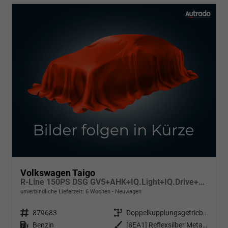
Volkswagen Taigo
R-Line 150PS DSG GV5+AHK+IQ.Light+IQ.Drive+ACC+Kamera+Black+Kessy+Sitzheiz
unverbindliche Lieferzeit:
6 Wochen
Neuwagen
Fahrzeugnr.
879683
Getriebe
Doppelkupplungsgetriebe (DSG)
Kraftstoff
Benzin
Außenfarbe
[8EA1] Reflexsilber Metallic / Dach Schwarz