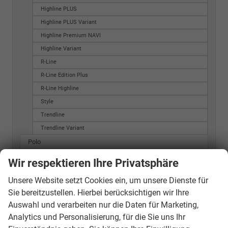
Highline PLUS
Highline PLUS Variant
Highline Premium NAVI
Highline Variant
R-Line
R-Line Edition Plus
R-Line Highline
Style
Trendline
Trendline Variant
Polo
ALLSTAR
Wir respektieren Ihre Privatsphäre
Base
Unsere Website setzt Cookies ein, um unsere Dienste für
BlueGT
Sie bereitzustellen. Hierbei berücksichtigen wir Ihre
BlueGT Edition
Auswahl und verarbeiten nur die Daten für Marketing,
BlueMotion Edition
Analytics und Personalisierung, für die Sie uns Ihr
BlueMotion Edition 3-Türig