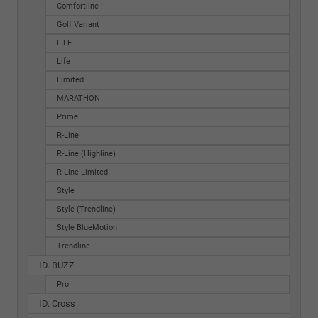
Comfortline
Golf Variant
LIFE
Life
Limited
MARATHON
Prime
R-Line
R-Line (Highline)
R-Line Limited
Style
Style (Trendline)
Style BlueMotion
Trendline
ID. BUZZ
Pro
ID. Cross