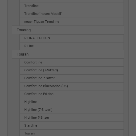
Trendline
Trendline "neues Modell"
neuer Tiguan Trendline
Touareg
R FINAL EDITION
R-Line
Touran
Comfortline
Comfortline (7-Sitzer!)
Comfortline 7-Sitzer
Comfortline BlueMotion (DK)
Comfortline-Edition
Highline
Highline (7-Sitzer!)
Highline 7-Sitzer
Startline
Touran