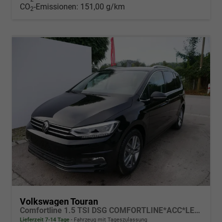
CO
-Emissionen:
151,00 g/km
2
Volkswagen Touran
Comfortline 1.5 TSI DSG COMFORTLINE*ACC*LED*PDC*KAMERA*NAVI*SHZ* 7-SITZER 17-ZOLL
Lieferzeit 7-14 Tage
Fahrzeug mit Tageszulassung