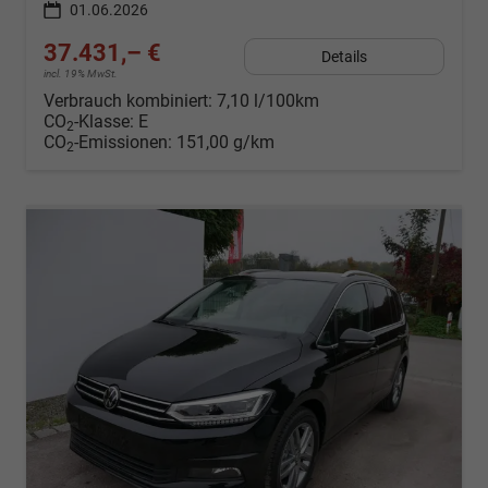
01.06.2026
37.431,– €
Details
incl. 19% MwSt.
Verbrauch kombiniert:
7,10 l/100km
CO
-Klasse:
E
2
CO
-Emissionen:
151,00 g/km
2