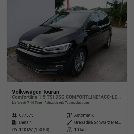
Volkswagen Touran
Comfortline 1.5 TSI DSG COMFORTLINE*ACC*LED*PDC*KAMERA*NAVI*SHZ* 7-SITZER 17-ZOLL
Lieferzeit 7-14 Tage
Fahrzeug mit Tageszulassung
Fahrzeugnr.
877375
Getriebe
Automatik
Kraftstoff
Benzin
Außenfarbe
Grenadilla Schwarz Metallic
Leistung
110 kW (150 PS)
Kilometerstand
10 km