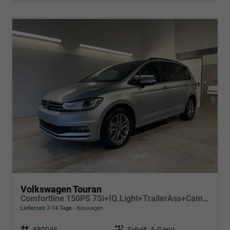
Volkswagen Touran
Comfortline 150PS 7Si+IQ.Light+TrailerAss+Cam+Navi+Kamera+Alarm+Kessy+App-Connect
Lieferzeit 7-14 Tage
Neuwagen
Fahrzeugnr.
880046
Getriebe
Schalt. 6-Gang