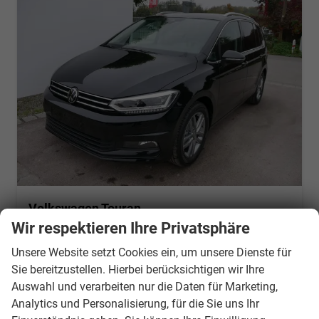
Volkswagen Touran
Comfortline 1.5 TSI DSG COMFORTLINE*ACC*LED*PDC*KAMERA*NAVI*SHZ* 7-SITZER 17-ZOLL
Wir respektieren Ihre Privatsphäre
Lieferzeit 7-14 Tage
Fahrzeug mit Tageszulassung
Unsere Website setzt Cookies ein, um unsere Dienste für
Fahrzeugnr.
877802
Getriebe
Automatik
Sie bereitzustellen. Hierbei berücksichtigen wir Ihre
Kraftstoff
Benzin
Außenfarbe
Grenadilla Schwarz Metallic
Auswahl und verarbeiten nur die Daten für Marketing,
Leistung
110 kW (150 PS)
Kilometerstand
10 km
Analytics und Personalisierung, für die Sie uns Ihr
01.06.2026