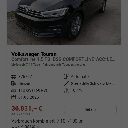
Volkswagen Touran
Comfortline 1.5 TSI DSG COMFORTLINE*ACC*LED*PDC*KAMERA*NAVI*SHZ* 7-SITZER 17-ZOLL
Lieferzeit 7-14 Tage
Fahrzeug mit Tageszulassung
Fahrzeugnr.
876707
Getriebe
Automatik
Kraftstoff
Benzin
Außenfarbe
Grenadilla Schwarz Metallic
Leistung
110 kW (150 PS)
Kilometerstand
10 km
01.06.2026
36.831,– €
Details
incl. 19% MwSt.
Verbrauch kombiniert:
7,10 l/100km
CO
-Klasse:
E
2