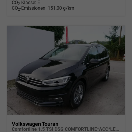
CO
-Klasse:
E
2
CO
-Emissionen:
151,00 g/km
2
Volkswagen Touran
Comfortline 1.5 TSI DSG COMFORTLINE*ACC*LED*PDC*KAMERA*NAVI*SHZ* 7-SITZER 17-ZOLL