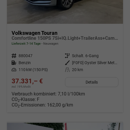
Volkswagen Touran
Comfortline 150PS 7Si+IQ.Light+TrailerAss+Cam+Navi+Kamera+Alarm+Kessy+App-Connect
Lieferzeit 7-14 Tage
Neuwagen
Fahrzeugnr.
880047
Getriebe
Schalt. 6-Gang
Kraftstoff
Benzin
Außenfarbe
[F0F0] Oyster Silver Metallic
Leistung
110 kW (150 PS)
Kilometerstand
20 km
37.331,– €
Details
incl. 19% MwSt.
Verbrauch kombiniert:
7,10 l/100km
CO
-Klasse:
F
2
CO
-Emissionen:
162,00 g/km
2