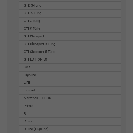
GTD 3-Türig
GTD 5-Türig
GTI 3-Türig
GTI 5-Türig
GTI Clubsport
GTI Clubsport 3-Türig
GTI Clubsport 5-Türig
GTI EDITION 50
Golf
Highline
LIFE
Limited
Marathon EDITION
Prime
R
R-Line
R-Line (Highline)