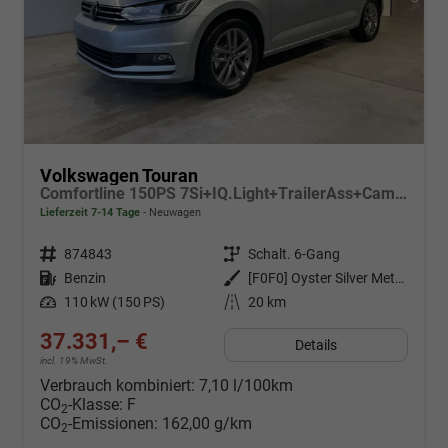
Volkswagen Touran
Comfortline 150PS 7Si+IQ.Light+TrailerAss+Cam+Navi+Kamera+Alarm+Kessy+App-Connect
Lieferzeit 7-14 Tage
Neuwagen
Fahrzeugnr.
874843
Getriebe
Schalt. 6-Gang
Kraftstoff
Benzin
Außenfarbe
[F0F0] Oyster Silver Metallic
Leistung
110 kW (150 PS)
Kilometerstand
20 km
37.331,– €
Details
incl. 19% MwSt.
Verbrauch kombiniert:
7,10 l/100km
CO
-Klasse:
F
2
CO
-Emissionen:
162,00 g/km
2