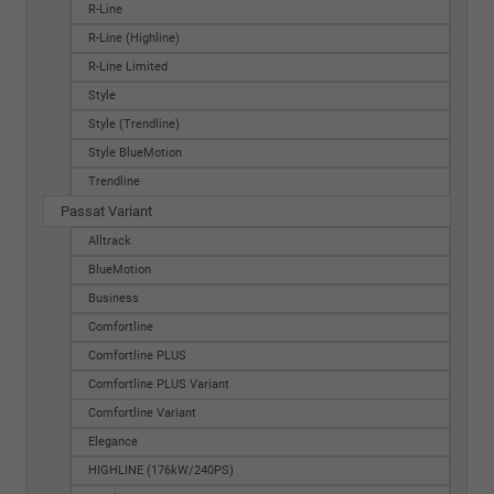
R-Line
R-Line (Highline)
R-Line Limited
Style
Style (Trendline)
Style BlueMotion
Trendline
Passat Variant
Alltrack
BlueMotion
Business
Comfortline
Comfortline PLUS
Comfortline PLUS Variant
Comfortline Variant
Elegance
HIGHLINE (176kW/240PS)