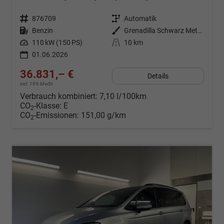
Fahrzeugnr.
876709
Getriebe
Automatik
Kraftstoff
Benzin
Außenfarbe
Grenadilla Schwarz Metallic
Leistung
110 kW (150 PS)
Kilometerstand
10 km
01.06.2026
36.831,– €
Details
incl. 19% MwSt.
Verbrauch kombiniert:
7,10 l/100km
CO
-Klasse:
E
2
CO
-Emissionen:
151,00 g/km
2