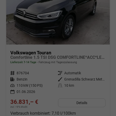
Volkswagen Touran
Comfortline 1.5 TSI DSG COMFORTLINE*ACC*LED*PDC*KAMERA*NAVI*SHZ* 7-SITZER 17-ZOLL
Lieferzeit 7-14 Tage
Fahrzeug mit Tageszulassung
Fahrzeugnr.
876704
Getriebe
Automatik
Kraftstoff
Benzin
Außenfarbe
Grenadilla Schwarz Metallic
Leistung
110 kW (150 PS)
Kilometerstand
10 km
01.06.2026
36.831,– €
Details
incl. 19% MwSt.
Verbrauch kombiniert:
7,10 l/100km