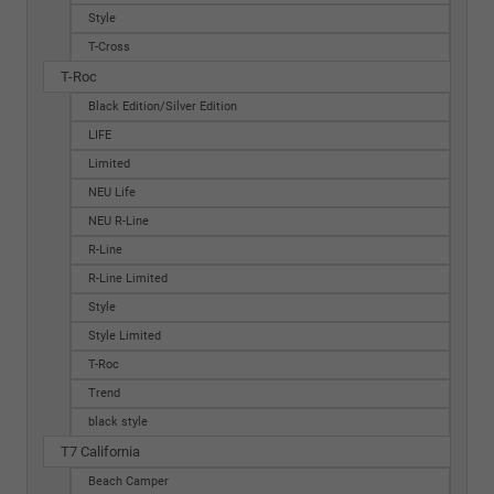
Style
T-Cross
T-Roc
Black Edition/Silver Edition
LIFE
Limited
NEU Life
NEU R-Line
R-Line
R-Line Limited
Style
Style Limited
T-Roc
Trend
black style
T7 California
Beach Camper