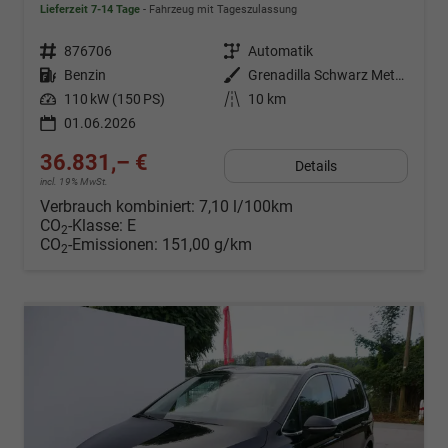
Lieferzeit 7-14 Tage
Fahrzeug mit Tageszulassung
Fahrzeugnr.
876706
Getriebe
Automatik
Kraftstoff
Benzin
Außenfarbe
Grenadilla Schwarz Metallic
Leistung
110 kW (150 PS)
Kilometerstand
10 km
01.06.2026
36.831,– €
Details
incl. 19% MwSt.
Verbrauch kombiniert:
7,10 l/100km
CO
-Klasse:
E
2
CO
-Emissionen:
151,00 g/km
2