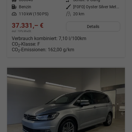
Kraftstoff
Benzin
Außenfarbe
[F0F0] Oyster Silver Metallic
Leistung
110 kW (150 PS)
Kilometerstand
20 km
37.331,– €
Details
incl. 19% MwSt.
Verbrauch kombiniert:
7,10 l/100km
CO
-Klasse:
F
2
CO
-Emissionen:
162,00 g/km
2