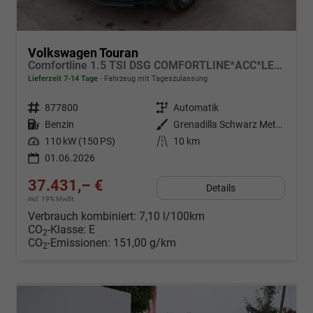
Volkswagen Touran
Comfortline 1.5 TSI DSG COMFORTLINE*ACC*LED*PDC*KAMERA*NAVI*SHZ* 7-SITZER 17-ZOLL
Lieferzeit 7-14 Tage
Fahrzeug mit Tageszulassung
Fahrzeugnr.
877800
Getriebe
Automatik
Kraftstoff
Benzin
Außenfarbe
Grenadilla Schwarz Metallic
Leistung
110 kW (150 PS)
Kilometerstand
10 km
01.06.2026
37.431,– €
Details
incl. 19% MwSt.
Verbrauch kombiniert:
7,10 l/100km
CO
-Klasse:
E
2
CO
-Emissionen:
151,00 g/km
2