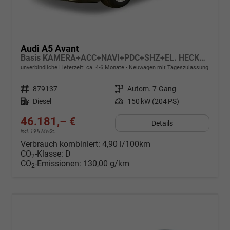
Audi A5 Avant
Basis KAMERA+ACC+NAVI+PDC+SHZ+EL. HECKKL.+17 LM
unverbindliche Lieferzeit: ca. 4-6 Monate
Neuwagen mit Tageszulassung
Fahrzeugnr.
879137
Getriebe
Autom. 7-Gang
Kraftstoff
Diesel
Leistung
150 kW (204 PS)
46.181,– €
Details
incl. 19% MwSt.
Verbrauch kombiniert:
4,90 l/100km
CO
-Klasse:
D
2
CO
-Emissionen:
130,00 g/km
2