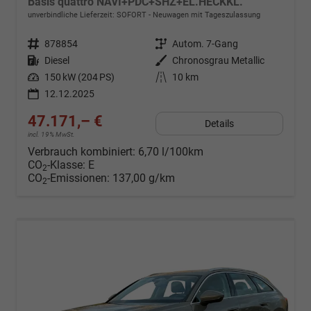
Basis quattro NAVI+PDC+SHZ+EL.HECKKL.
unverbindliche Lieferzeit: SOFORT
Neuwagen mit Tageszulassung
Fahrzeugnr.
878854
Getriebe
Autom. 7-Gang
Kraftstoff
Diesel
Außenfarbe
Chronosgrau Metallic
Leistung
150 kW (204 PS)
Kilometerstand
10 km
12.12.2025
47.171,– €
Details
incl. 19% MwSt.
Verbrauch kombiniert:
6,70 l/100km
CO
-Klasse:
E
2
CO
-Emissionen:
137,00 g/km
2