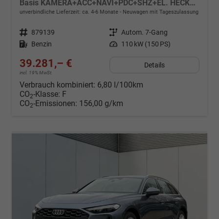
Basis KAMERA+ACC+NAVI+PDC+SHZ+EL. HECKKL.+17 LM
unverbindliche Lieferzeit: ca. 4-6 Monate
Neuwagen mit Tageszulassung
Fahrzeugnr.
879139
Getriebe
Autom. 7-Gang
Kraftstoff
Benzin
Leistung
110 kW (150 PS)
39.281,– €
Details
incl. 19% MwSt.
Verbrauch kombiniert:
6,80 l/100km
CO
-Klasse:
F
2
CO
-Emissionen:
156,00 g/km
2