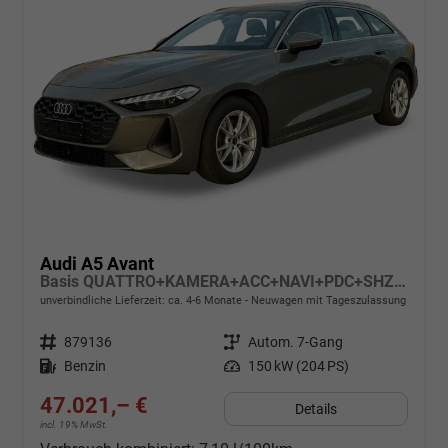
Audi A5 Avant
Basis QUATTRO+KAMERA+ACC+NAVI+PDC+SHZ+EL. HECKKL.
unverbindliche Lieferzeit: ca. 4-6 Monate
Neuwagen mit Tageszulassung
Fahrzeugnr.
879136
Getriebe
Autom. 7-Gang
Kraftstoff
Benzin
Leistung
150 kW (204 PS)
47.021,– €
Details
incl. 19% MwSt.