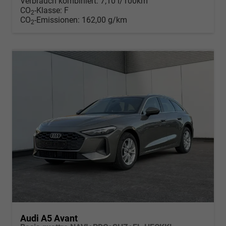
Verbrauch kombiniert:
7,10 l/100km
CO
-Klasse:
F
2
CO
-Emissionen:
162,00 g/km
2
Audi A5 Avant