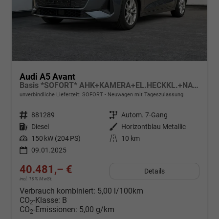
Audi A5 Avant
Basis *SOFORT* AHK+KAMERA+EL.HECKKL.+NAVI+SHZ+17 LM
unverbindliche Lieferzeit: SOFORT
Neuwagen mit Tageszulassung
Fahrzeugnr.
881289
Getriebe
Autom. 7-Gang
Kraftstoff
Diesel
Außenfarbe
Horizontblau Metallic
Leistung
150 kW (204 PS)
Kilometerstand
10 km
09.01.2025
40.481,– €
Details
incl. 19% MwSt.
Verbrauch kombiniert:
5,00 l/100km
CO
-Klasse:
B
2
CO
-Emissionen:
5,00 g/km
2