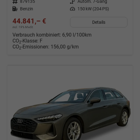
Fahrzeugnr.
879135
Getriebe
Autom. 7-Gang
Kraftstoff
Benzin
Leistung
150 kW (204 PS)
44.841,– €
Details
incl. 19% MwSt.
Verbrauch kombiniert:
6,90 l/100km
CO
-Klasse:
F
2
CO
-Emissionen:
156,00 g/km
2