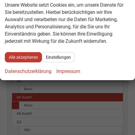
Unsere Website setzt Cookies ein, um unsere Dienste für
Fahrzeugnr.
Sie bereitzustellen. Hierbei berücksichtigen wir Ihre
Auswahl und verarbeiten nur die Daten für Marketing,
SOFORT VERFÜGBAR
Analytics und Personalisierung, für die Sie uns Ihr
Einverständnis geben. Sie können Ihre Einwilligung
Audi
jederzeit mit Wirkung für die Zukunft widerrufen.
A3 Sportback
Alle akzeptieren
Einstellungen
A3 Sportback
Basis
Datenschutzerklärung
Impressum
S line
A5
Basis
A5 Avant
Basis
A6 Avant
Q3
NEU