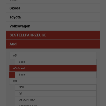
Skoda
Toyota
Volkswagen
BESTELLFAHRZEUGE
Audi
A5
Basis
A5 Avant
Basis
Q3
NEU
Q3
Q3 QUATTRO
Sportback NEU