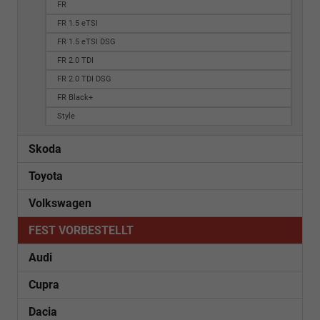
FR
FR 1.5 eTSI
FR 1.5 eTSI DSG
FR 2.0 TDI
FR 2.0 TDI DSG
FR Black+
Style
Skoda
Toyota
Volkswagen
FEST VORBESTELLT
Audi
Cupra
Dacia