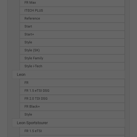
FR Max
ITECH PLUS
Reference
Start
Start+
Style
Style (SK)
Style Family
Style i-Tech
Leon
FR
FR 1.5 eTSI DSG
FR 2.0 TDI DSG
FR Black+
Style
Leon Sportstourer
FR 1.5 eTSI