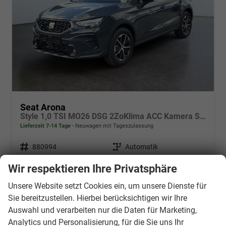
Seat Arona
Style 1,0 TSI MO26 DSG 2ZoKlima ACC Kamera Sitzheizung Einparkhilfe Apple Car Play 5J Garantie
Lieferzeit 7-14 Tage
Neuwagen mit Tageszulassung
Fahrzeugnr.
880994
Getriebe
Automatik
Kraftstoff
Benzin
Außenfarbe
Fjord Blau / Schwarzes Dach
Wir respektieren Ihre Privatsphäre
Leistung
85 kW (116 PS)
Kilometerstand
10 km
16.03.2026
Unsere Website setzt Cookies ein, um unsere Dienste für
Sie bereitzustellen. Hierbei berücksichtigen wir Ihre
25.041,– €
Details
Auswahl und verarbeiten nur die Daten für Marketing,
incl. 19% MwSt.
Analytics und Personalisierung, für die Sie uns Ihr
Verbrauch kombiniert:
5,80 l/100km