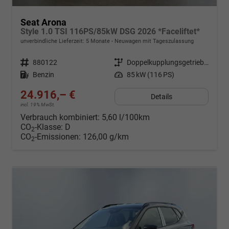
Seat Arona
Style 1.0 TSI 116PS/85kW DSG 2026 *Faceliftet*
unverbindliche Lieferzeit:
5 Monate
Neuwagen mit Tageszulassung
Fahrzeugnr.
880122
Getriebe
Doppelkupplungsgetriebe (DSG)
Kraftstoff
Benzin
Leistung
85 kW (116 PS)
24.916,– €
Details
incl. 19% MwSt.
Verbrauch kombiniert:
5,60 l/100km
CO
-Klasse:
D
2
CO
-Emissionen:
126,00 g/km
2