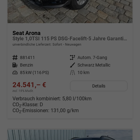
Seat Arona
Style 1,0TSI 115 PS DSG-Facelift-5 Jahre Garantie-Parklenkassistent-PDC vorne&hinten-Rückfahrkamera-LED-ACC-DAB-Fernlichtassistent-ISOFIX-variabler Ladeboden-Sitzheizung-FULL Link-Alu 16"-Sofort
unverbindliche Lieferzeit: Sofort
Neuwagen
Fahrzeugnr.
881411
Getriebe
Autom. 7-Gang
Kraftstoff
Benzin
Außenfarbe
Schwarz Metallic
Leistung
85 kW (116 PS)
Kilometerstand
10 km
24.541,– €
Details
incl. 19% MwSt.
Verbrauch kombiniert:
5,80 l/100km
CO
-Klasse:
D
2
CO
-Emissionen:
131,00 g/km
2