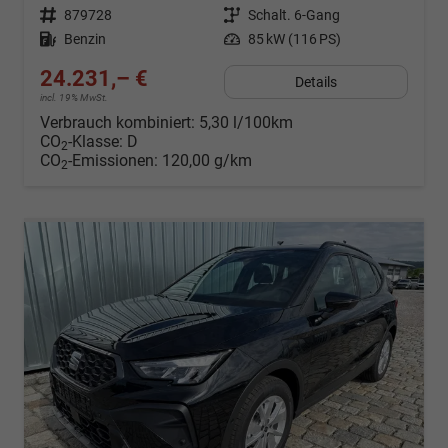
Fahrzeugnr.
879728
Getriebe
Schalt. 6-Gang
Kraftstoff
Benzin
Leistung
85 kW (116 PS)
24.231,– €
Details
incl. 19% MwSt.
Verbrauch kombiniert:
5,30 l/100km
CO
-Klasse:
D
2
CO
-Emissionen:
120,00 g/km
2