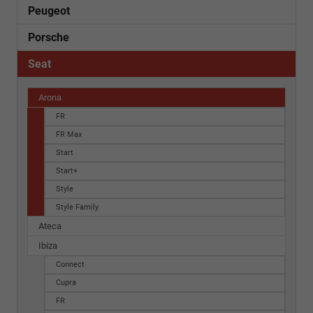
Peugeot
Porsche
Seat
Arona
FR
FR Max
Start
Start+
Style
Style Family
Ateca
Ibiza
Connect
Cupra
FR