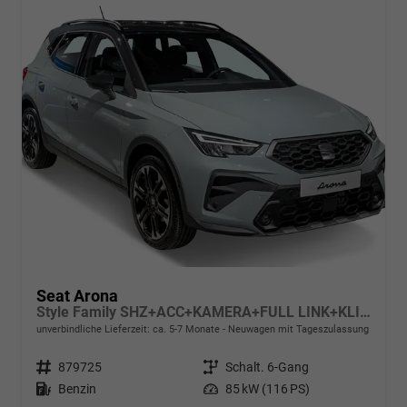
Seat Arona
Style Family SHZ+ACC+KAMERA+FULL LINK+KLIMA+LED+16" ALU
unverbindliche Lieferzeit: ca. 5-7 Monate
Neuwagen mit Tageszulassung
Fahrzeugnr.
879725
Getriebe
Schalt. 6-Gang
Kraftstoff
Benzin
Leistung
85 kW (116 PS)