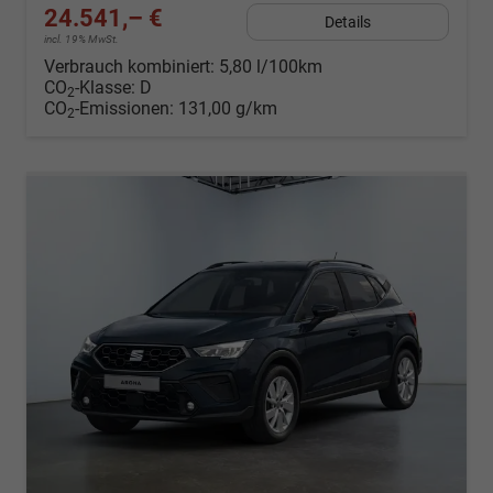
24.541,– €
Details
incl. 19% MwSt.
Verbrauch kombiniert:
5,80 l/100km
CO
-Klasse:
D
2
CO
-Emissionen:
131,00 g/km
2