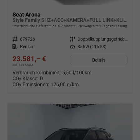
Seat Arona
Style Family SHZ+ACC+KAMERA+FULL LINK+KLIMA+LED+16" ALU
unverbindliche Lieferzeit: ca. 5-7 Monate
Neuwagen mit Tageszulassung
Fahrzeugnr.
879726
Getriebe
Doppelkupplungsgetriebe (DSG)
Kraftstoff
Benzin
Leistung
85 kW (116 PS)
23.581,– €
Details
incl. 19% MwSt.
Verbrauch kombiniert:
5,50 l/100km
CO
-Klasse:
D
2
CO
-Emissionen:
126,00 g/km
2