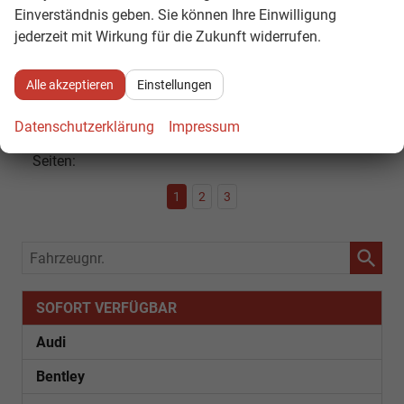
Einverständnis geben. Sie können Ihre Einwilligung
CO
-Klasse:
D
2
CO
-Emissionen:
132,00 g/km
jederzeit mit Wirkung für die Zukunft widerrufen.
2
Datensätze pro Seite:
Alle akzeptieren
Einstellungen
10
20
50
100
250
Datenschutzerklärung
Impressum
Seiten:
1
2
3
Fahrzeugnr.
SOFORT VERFÜGBAR
Audi
Bentley