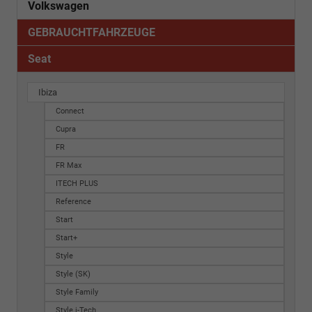
Volkswagen
GEBRAUCHTFAHRZEUGE
Seat
Ibiza
Connect
Cupra
FR
FR Max
ITECH PLUS
Reference
Start
Start+
Style
Style (SK)
Style Family
Style i-Tech