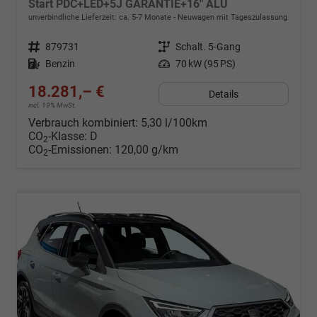
Start PDC+LED+5J GARANTIE+16" ALU
unverbindliche Lieferzeit: ca. 5-7 Monate
Neuwagen mit Tageszulassung
Fahrzeugnr.
879731
Getriebe
Schalt. 5-Gang
Kraftstoff
Benzin
Leistung
70 kW (95 PS)
18.281,– €
Details
incl. 19% MwSt.
Verbrauch kombiniert:
5,30 l/100km
CO
-Klasse:
D
2
CO
-Emissionen:
120,00 g/km
2