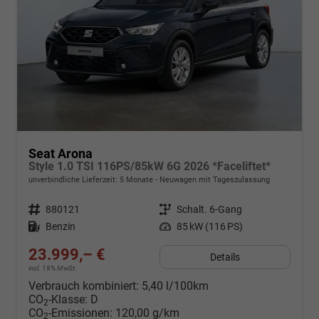
Seat Arona
Style 1.0 TSI 116PS/85kW 6G 2026 *Faceliftet*
unverbindliche Lieferzeit:
5 Monate
Neuwagen mit Tageszulassung
Fahrzeugnr.
880121
Getriebe
Schalt. 6-Gang
Kraftstoff
Benzin
Leistung
85 kW (116 PS)
23.999,– €
Details
incl. 19% MwSt.
Verbrauch kombiniert:
5,40 l/100km
CO
-Klasse:
D
2
CO
-Emissionen:
120,00 g/km
2