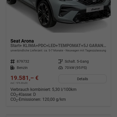
Seat Arona
Start+ KLIMA+PDC+LED+TEMPOMAT+5J GARANTIE+16" ALU
unverbindliche Lieferzeit: ca. 5-7 Monate
Neuwagen mit Tageszulassung
Fahrzeugnr.
879732
Getriebe
Schalt. 5-Gang
Kraftstoff
Benzin
Leistung
70 kW (95 PS)
19.581,– €
Details
incl. 19% MwSt.
Verbrauch kombiniert:
5,30 l/100km
CO
-Klasse:
D
2
CO
-Emissionen:
120,00 g/km
2