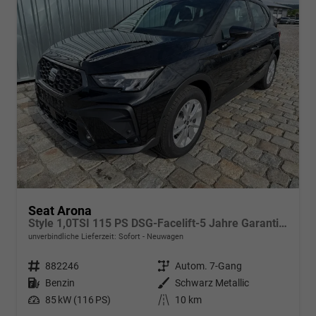
Seat Arona
Style 1,0TSI 115 PS DSG-Facelift-5 Jahre Garantie-Parklenkassistent-PDC vorne&hinten-Rückfahrkamera-LED-ACC-DAB-Fernlichtassistent-ISOFIX-variabler Ladeboden-Sitzheizung-FULL Link-Alu 16"-Sofort
unverbindliche Lieferzeit: Sofort
Neuwagen
Fahrzeugnr.
882246
Getriebe
Autom. 7-Gang
Kraftstoff
Benzin
Außenfarbe
Schwarz Metallic
Leistung
85 kW (116 PS)
Kilometerstand
10 km