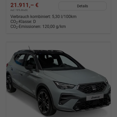
21.911,– €
Details
incl. 19% MwSt.
Verbrauch kombiniert:
5,30 l/100km
CO
-Klasse:
D
2
CO
-Emissionen:
120,00 g/km
2