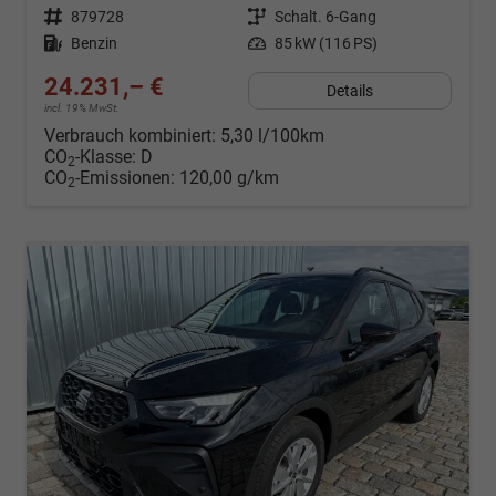
Fahrzeugnr.
879728
Getriebe
Schalt. 6-Gang
Kraftstoff
Benzin
Leistung
85 kW (116 PS)
24.231,– €
Details
incl. 19% MwSt.
Verbrauch kombiniert:
5,30 l/100km
CO
-Klasse:
D
2
CO
-Emissionen:
120,00 g/km
2