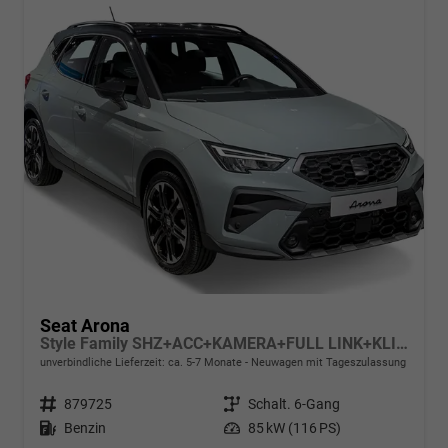
Seat Arona
Style Family SHZ+ACC+KAMERA+FULL LINK+KLIMA+LED+16" ALU
unverbindliche Lieferzeit: ca. 5-7 Monate
Neuwagen mit Tageszulassung
Fahrzeugnr.
879725
Getriebe
Schalt. 6-Gang
Kraftstoff
Benzin
Leistung
85 kW (116 PS)