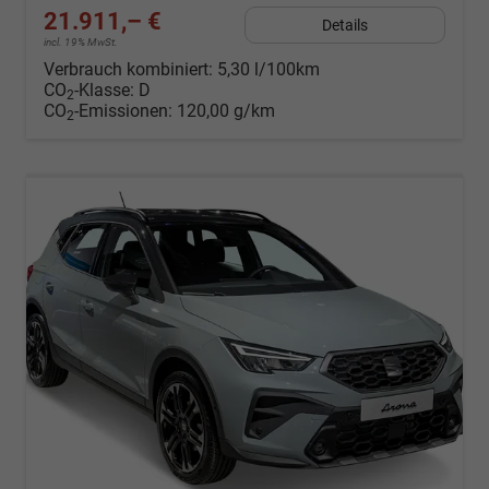
21.911,– €
Details
incl. 19% MwSt.
Verbrauch kombiniert:
5,30 l/100km
CO
-Klasse:
D
2
CO
-Emissionen:
120,00 g/km
2