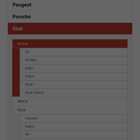
Peugeot
Porsche
Seat
Arona
FR
FR Max
Start
Start+
Style
Style Family
Ateca
Ibiza
Connect
Cupra
FR