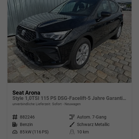
Seat Arona
Style 1,0TSI 115 PS DSG-Facelift-5 Jahre Garantie-Parklenkassistent-PDC vorne&hinten-Rückfahrkamera-LED-ACC-DAB-Fernlichtassistent-ISOFIX-variabler Ladeboden-Sitzheizung-FULL Link-Alu 16"-Sofort
unverbindliche Lieferzeit: Sofort
Neuwagen
Fahrzeugnr.
882246
Getriebe
Autom. 7-Gang
Kraftstoff
Benzin
Außenfarbe
Schwarz Metallic
Leistung
85 kW (116 PS)
Kilometerstand
10 km