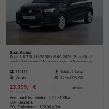
Seat Arona
Style 1.0 TSI 116PS/85kW 6G 2026 *Faceliftet*
unverbindliche Lieferzeit:
5 Monate
Neuwagen mit Tageszulassung
Fahrzeugnr.
880121
Getriebe
Schalt. 6-Gang
Kraftstoff
Benzin
Leistung
85 kW (116 PS)
23.999,– €
Details
incl. 19% MwSt.
Verbrauch kombiniert:
5,40 l/100km
CO
-Klasse:
D
2
CO
-Emissionen:
120,00 g/km
2