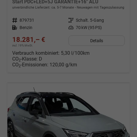
Start PDC+LED+5J GARANTIE+16" ALU
unverbindliche Lieferzeit: ca. 5-7 Monate
Neuwagen mit Tageszulassung
Fahrzeugnr.
879731
Getriebe
Schalt. 5-Gang
Kraftstoff
Benzin
Leistung
70 kW (95 PS)
18.281,– €
Details
incl. 19% MwSt.
Verbrauch kombiniert:
5,30 l/100km
CO
-Klasse:
D
2
CO
-Emissionen:
120,00 g/km
2