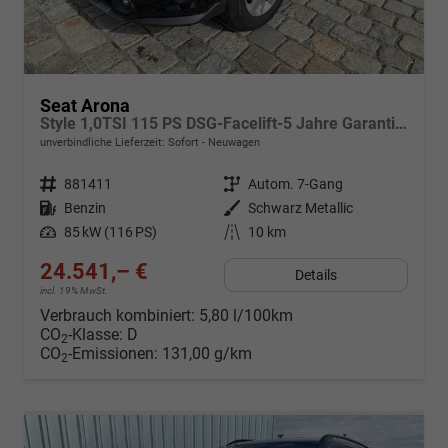
Seat Arona
Style 1,0TSI 115 PS DSG-Facelift-5 Jahre Garantie-Parklenkassistent-PDC vorne&hinten-Rückfahrkamera-LED-ACC-DAB-Fernlichtassistent-ISOFIX-variabler Ladeboden-Sitzheizung-FULL Link-Alu 16"-Sofort
unverbindliche Lieferzeit: Sofort
Neuwagen
Fahrzeugnr.
881411
Getriebe
Autom. 7-Gang
Kraftstoff
Benzin
Außenfarbe
Schwarz Metallic
Leistung
85 kW (116 PS)
Kilometerstand
10 km
24.541,– €
Details
incl. 19% MwSt.
Verbrauch kombiniert:
5,80 l/100km
CO
-Klasse:
D
2
CO
-Emissionen:
131,00 g/km
2