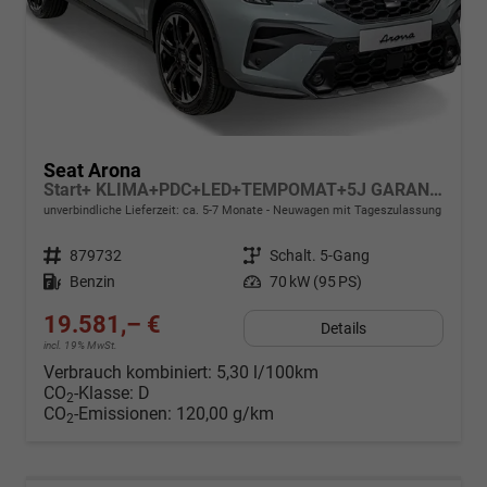
Seat Arona
Start+ KLIMA+PDC+LED+TEMPOMAT+5J GARANTIE+16" ALU
unverbindliche Lieferzeit: ca. 5-7 Monate
Neuwagen mit Tageszulassung
Fahrzeugnr.
879732
Getriebe
Schalt. 5-Gang
Kraftstoff
Benzin
Leistung
70 kW (95 PS)
19.581,– €
Details
incl. 19% MwSt.
Verbrauch kombiniert:
5,30 l/100km
CO
-Klasse:
D
2
CO
-Emissionen:
120,00 g/km
2