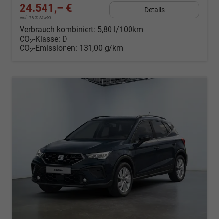
24.541,– €
Details
incl. 19% MwSt.
Verbrauch kombiniert:
5,80 l/100km
CO
-Klasse:
D
2
CO
-Emissionen:
131,00 g/km
2