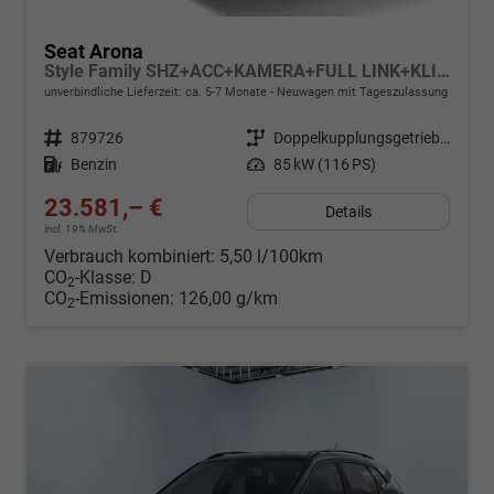
Seat Arona
Style Family SHZ+ACC+KAMERA+FULL LINK+KLIMA+LED+16" ALU
unverbindliche Lieferzeit: ca. 5-7 Monate
Neuwagen mit Tageszulassung
Fahrzeugnr.
879726
Getriebe
Doppelkupplungsgetriebe (DSG)
Kraftstoff
Benzin
Leistung
85 kW (116 PS)
23.581,– €
Details
incl. 19% MwSt.
Verbrauch kombiniert:
5,50 l/100km
CO
-Klasse:
D
2
CO
-Emissionen:
126,00 g/km
2