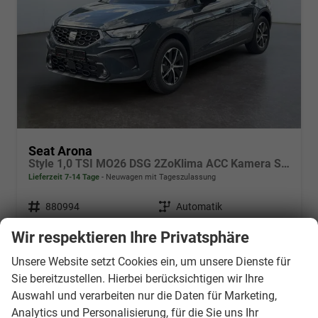
Seat Arona
Style 1,0 TSI MO26 DSG 2ZoKlima ACC Kamera Sitzheizung Einparkhilfe Apple Car Play 5J Garantie
Lieferzeit 7-14 Tage
Neuwagen mit Tageszulassung
Fahrzeugnr.
880994
Getriebe
Automatik
Kraftstoff
Benzin
Außenfarbe
Fjord Blau / Schwarzes Dach
Wir respektieren Ihre Privatsphäre
Leistung
85 kW (116 PS)
Kilometerstand
10 km
16.03.2026
Unsere Website setzt Cookies ein, um unsere Dienste für
Sie bereitzustellen. Hierbei berücksichtigen wir Ihre
25.041,– €
Details
Auswahl und verarbeiten nur die Daten für Marketing,
incl. 19% MwSt.
Analytics und Personalisierung, für die Sie uns Ihr
Verbrauch kombiniert:
5,80 l/100km