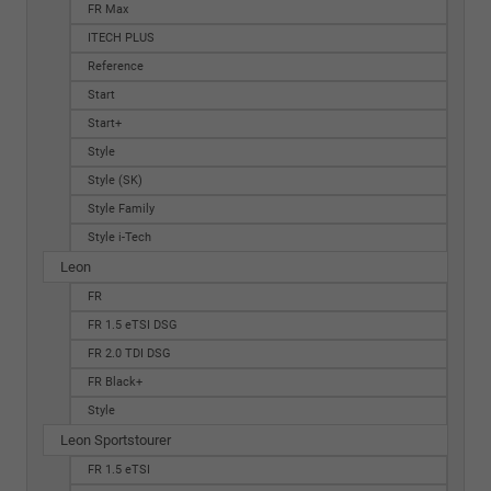
FR Max
ITECH PLUS
Reference
Start
Start+
Style
Style (SK)
Style Family
Style i-Tech
Leon
FR
FR 1.5 eTSI DSG
FR 2.0 TDI DSG
FR Black+
Style
Leon Sportstourer
FR 1.5 eTSI