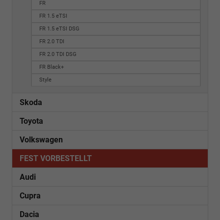
FR
FR 1.5 eTSI
FR 1.5 eTSI DSG
FR 2.0 TDI
FR 2.0 TDI DSG
FR Black+
Style
Skoda
Toyota
Volkswagen
FEST VORBESTELLT
Audi
Cupra
Dacia