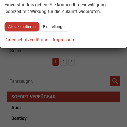
Einverständnis geben. Sie können Ihre Einwilligung
CO
-Klasse:
D
2
CO
-Emissionen:
132,00 g/km
jederzeit mit Wirkung für die Zukunft widerrufen.
2
Datensätze pro Seite:
Alle akzeptieren
Einstellungen
10
20
50
100
250
Datenschutzerklärung
Impressum
Seiten:
1
2
3
Fahrzeugnr.
SOFORT VERFÜGBAR
Audi
Bentley