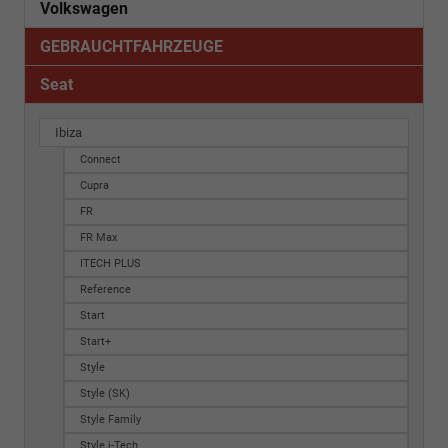
Volkswagen
GEBRAUCHTFAHRZEUGE
Seat
Ibiza
Connect
Cupra
FR
FR Max
ITECH PLUS
Reference
Start
Start+
Style
Style (SK)
Style Family
Style i-Tech