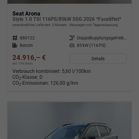
Seat Arona
Style 1.0 TSI 116PS/85kW DSG 2026 *Faceliftet*
unverbindliche Lieferzeit:
5 Monate
Neuwagen mit Tageszulassung
Fahrzeugnr.
880122
Getriebe
Doppelkupplungsgetriebe (DSG)
Kraftstoff
Benzin
Leistung
85 kW (116 PS)
24.916,– €
Details
incl. 19% MwSt.
Verbrauch kombiniert:
5,60 l/100km
CO
-Klasse:
D
2
CO
-Emissionen:
126,00 g/km
2