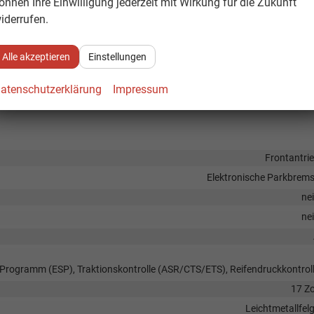
önnen Ihre Einwilligung jederzeit mit Wirkung für die Zukunft
iderrufen.
Alle akzeptieren
Einstellungen
ch anklappbar, Außenspiegel beheizbar, Außenspiegel elektrisch verstellb
Winter-Pak
atenschutzerklärung
Impressum
s (Heckscheibe und hintere Seitenscheiben abgedunkelt), Wärmeschutzgl
Frontantri
Elektronische Parkbrem
ne
ne
s-Programm (ESP), Traktionskontrolle (ASR/CTS/ETS), Reifendruckkontrol
17 Zo
Leichtmetallfel