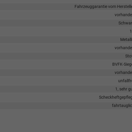
Fahrzeuggarantie vom Herstell
vorhand
Schwa
1
Metall
vorhand
Sto
BVFK-Sieg
vorhand
unfallfr
1, sehr g
Scheckheftgepfle
fahrtaugli