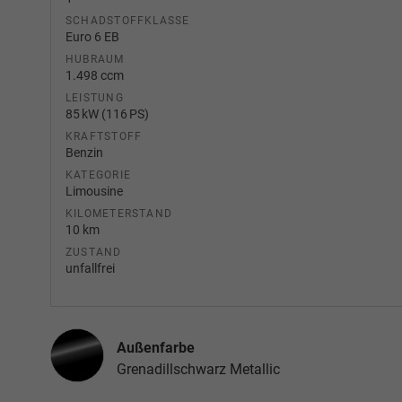
SCHADSTOFFKLASSE
Euro 6 EB
HUBRAUM
1.498 ccm
LEISTUNG
85 kW (116 PS)
KRAFTSTOFF
Benzin
KATEGORIE
Limousine
KILOMETERSTAND
10 km
ZUSTAND
unfallfrei
Außenfarbe
Grenadillschwarz Metallic