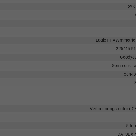
69 
Eagle F1 Asymmetric
225/45 R
Goodye
Sommerreif
58448
9
Verbrennungsmotor (IC
5-tür
DA13BXP