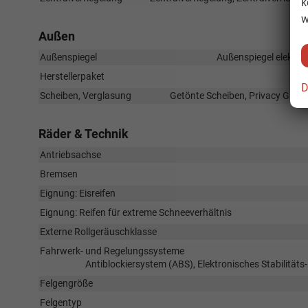
k
w
Außen
Außenspiegel
Außenspiegel elektris
Herstellerpaket
D
Scheiben, Verglasung
Getönte Scheiben, Privacy Glas
Räder & Technik
Antriebsachse
Bremsen
Eignung: Eisreifen
Eignung: Reifen für extreme Schneeverhältnis
Externe Rollgeräuschklasse
Fahrwerk- und Regelungssysteme
Antiblockiersystem (ABS), Elektronisches Stabilität
Felgengröße
Felgentyp