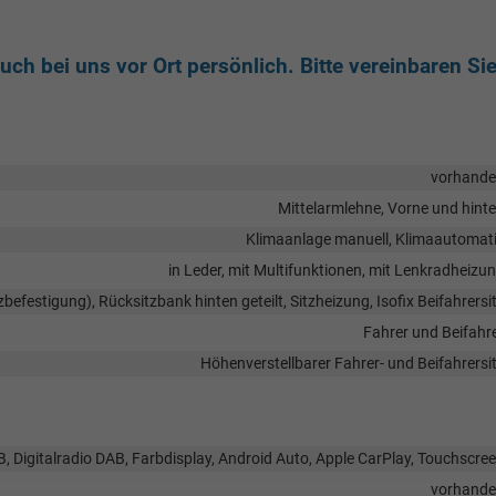
ch bei uns vor Ort persönlich. Bitte vereinbaren Si
vorhand
Mittelarmlehne, Vorne und hint
Klimaanlage manuell, Klimaautomat
in Leder, mit Multifunktionen, mit Lenkradheizu
zbefestigung), Rücksitzbank hinten geteilt, Sitzheizung, Isofix Beifahrersi
Fahrer und Beifahr
Höhenverstellbarer Fahrer- und Beifahrersi
SB, Digitalradio DAB, Farbdisplay, Android Auto, Apple CarPlay, Touchscre
vorhand