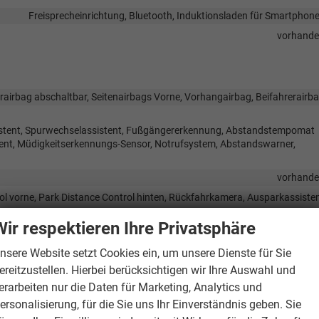
Freisprecheinrichtung, Bluetooth, Induktionsladen für Smartphon
vorhand
rairbag abschaltbar, Seitenairbags Vorne, Vorhangairbag, Beifahrerairb
sistent, Spurwechselassistent, Fußgängererkennung, Abstandstempomat
tent, Müdigkeitserkennungs-Sensor, Notrufsystem, Abstandswarner,
vorhand
ol vorne, Park Distance Control hinten, Rückfahrkamera, Ausparkassiste
vorhand
Wir respektieren Ihre Privatsphäre
Servolenku
nsere Website setzt Cookies ein, um unsere Dienste für Sie
 LED-Rückleuchten, LED-Scheinwerfer, Fernlichtassistent, LED-Tagfahrlic
ereitzustellen. Hierbei berücksichtigen wir Ihre Auswahl und
Notr
erarbeiten nur die Daten für Marketing, Analytics und
vorhand
ersonalisierung, für die Sie uns Ihr Einverständnis geben. Sie
lung mit Funkfernbedienung, Schlüssellose Zentralverriegelung (Keyless G