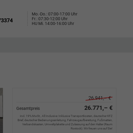
Mo.-Do.: 07:00-17:00 Uhr
Fr.: 07:30-12:00 Uhr
73374
HU Mi. 14:00-16:00 Uhr
26.941,– €
26.771,– €
Gesamtpreis
incl. 19% MwSt., All Inclusive: Inklusive Transportkosten, deutscher KFZ
Brief, deutscher Bedienungsanleitung, Fahrzeugaufbereitung, Fußmatten,
Verbandskasten, Umweltplakette und Zulassung auf den Halter (Raum
Rostock). Wir freuen uns auf Sie!