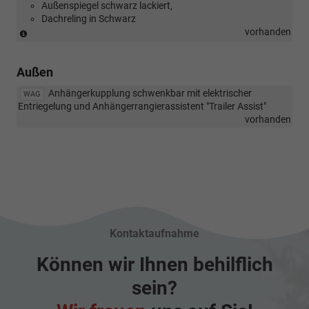
Außenspiegel schwarz lackiert,
Dachreling in Schwarz
(Nicht
vorhanden
in
Verbindung
Außen
mit:
[PJL]
Anhängerkupplung schwenkbar mit elektrischer
WAG
19"
Entriegelung und Anhängerrangierassistent "Trailer Assist"
Leichtmetallfelgen
vorhanden
Leeds
Schwarz
Schwarz
/
Dark
Graphite
/
glanzgedreht,
[PJG]
Kontaktaufnahme
18"
Leichtmetallfelgen
Können wir Ihnen behilflich
York
in
sein?
Dark
Graphite