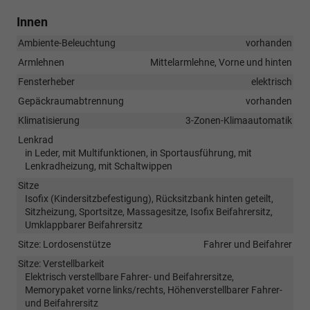
Innen
Ambiente-Beleuchtung
vorhanden
Armlehnen
Mittelarmlehne, Vorne und hinten
Fensterheber
elektrisch
Gepäckraumabtrennung
vorhanden
Klimatisierung
3-Zonen-Klimaautomatik
Lenkrad
in Leder, mit Multifunktionen, in Sportausführung, mit
Lenkradheizung, mit Schaltwippen
Sitze
Isofix (Kindersitzbefestigung), Rücksitzbank hinten geteilt,
Sitzheizung, Sportsitze, Massagesitze, Isofix Beifahrersitz,
Umklappbarer Beifahrersitz
Sitze: Lordosenstütze
Fahrer und Beifahrer
Sitze: Verstellbarkeit
Elektrisch verstellbare Fahrer- und Beifahrersitze,
Memorypaket vorne links/rechts, Höhenverstellbarer Fahrer-
und Beifahrersitz