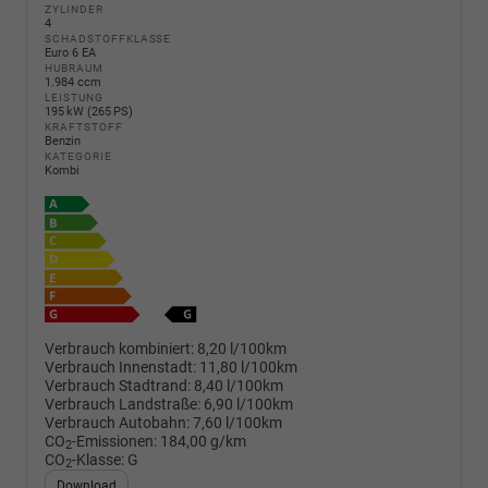
ZYLINDER
4
SCHADSTOFFKLASSE
Euro 6 EA
HUBRAUM
1.984 ccm
LEISTUNG
195 kW (265 PS)
KRAFTSTOFF
Benzin
KATEGORIE
Kombi
Verbrauch kombiniert:
8,20 l/100km
Verbrauch Innenstadt:
11,80 l/100km
Verbrauch Stadtrand:
8,40 l/100km
Verbrauch Landstraße:
6,90 l/100km
Verbrauch Autobahn:
7,60 l/100km
CO
-Emissionen:
184,00 g/km
2
CO
-Klasse:
G
2
Download