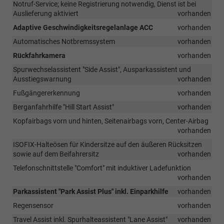
Notruf-Service; keine Registrierung notwendig, Dienst ist bei
Auslieferung aktiviert
vorhanden
Adaptive Geschwindigkeitsregelanlage ACC
vorhanden
Automatisches Notbremssystem
vorhanden
Rückfahrkamera
vorhanden
Spurwechselassistent "Side Assist", Ausparkassistent und
Ausstiegswarnung
vorhanden
Fußgängererkennung
vorhanden
Berganfahrhilfe "Hill Start Assist"
vorhanden
Kopfairbags vorn und hinten, Seitenairbags vorn, Center-Airbag
vorhanden
ISOFIX-Halteösen für Kindersitze auf den äußeren Rücksitzen
sowie auf dem Beifahrersitz
vorhanden
Telefonschnittstelle "Comfort" mit induktiver Ladefunktion
vorhanden
Parkassistent "Park Assist Plus" inkl. Einparkhilfe
vorhanden
Regensensor
vorhanden
Travel Assist inkl. Spurhalteassistent "Lane Assist"
vorhanden