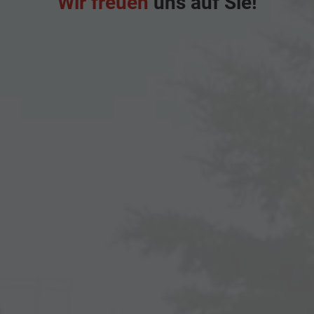
Wir freuen
uns auf Sie!
/
glanzgedreht
und
[PJM]
18"
Leichtmetallfelgen
York
in
Schwarz
/
glanzgedreht))