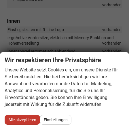
vorhanden
Innen
Einstiegsleisten mit R-Line Logo
vorhanden
ergoActive-Vordersitze, elektrisch mit Memory-Funktion und
Höhenverstellung
vorhanden
Innenspiegel automatisch abblendend
vorhanden
Wir respektieren Ihre Privatsphäre
3-Zonen-Klimaautomatik "Climatronic" mit Air Care
vorhanden
Unsere Website setzt Cookies ein, um unsere Dienste für
Vordersitze mit elektrisch verstellbarer Lordosenstütze
Sie bereitzustellen. Hierbei berücksichtigen wir Ihre
vorhanden
Auswahl und verarbeiten nur die Daten für Marketing,
LED-Beleuchtung im Fußraum vorn
vorhanden
Analytics und Personalisierung, für die Sie uns Ihr
Vordersitze mit Massagefunktion
vorhanden
Einverständnis geben. Sie können Ihre Einwilligung
Rücksitzlehne asymmetrisch geteilt umklappbar, mit
jederzeit mit Wirkung für die Zukunft widerrufen.
Durchlademöglichkeit
vorhanden
Fußmatten
vorhanden
Alle akzeptieren
Einstellungen
Netztrennwand
vorhanden