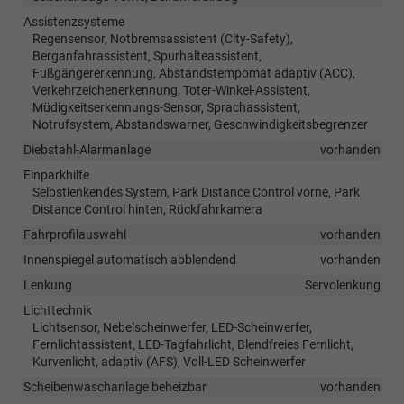
Assistenzsysteme
Regensensor, Notbremsassistent (City-Safety),
Berganfahrassistent, Spurhalteassistent,
Fußgängererkennung, Abstandstempomat adaptiv (ACC),
Verkehrzeichenerkennung, Toter-Winkel-Assistent,
Müdigkeitserkennungs-Sensor, Sprachassistent,
Notrufsystem, Abstandswarner, Geschwindigkeitsbegrenzer
Diebstahl-Alarmanlage
vorhanden
Einparkhilfe
Selbstlenkendes System, Park Distance Control vorne, Park
Distance Control hinten, Rückfahrkamera
Fahrprofilauswahl
vorhanden
Innenspiegel automatisch abblendend
vorhanden
Lenkung
Servolenkung
Lichttechnik
Lichtsensor, Nebelscheinwerfer, LED-Scheinwerfer,
Fernlichtassistent, LED-Tagfahrlicht, Blendfreies Fernlicht,
Kurvenlicht, adaptiv (AFS), Voll-LED Scheinwerfer
Scheibenwaschanlage beheizbar
vorhanden