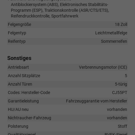
Antiblockiersystem (ABS), Elektronisches Stabilitäts-
Programm (ESP), Traktionskontrolle (ASR/CTS/ETS),
Reifendruckkontrolle, Sportfahrwerk
Felgengröße
18 Zoll
Felgentyp
Leichtmetallfelge
Reifentyp
Sommerreifen
Sonstiges
Antriebsart
Verbrennungsmotor (ICE)
Anzahl Sitzplätze
5
Anzahl Türen
5-türig
Codes: Hersteller-Code
CJ55PT
Garantieleistung
Fahrzeuggarantie vom Hersteller
HU/AU neu
vorhanden
Nichtraucher-Fahrzeug
vorhanden
Polsterung
Stoff
Qualitätssiegel
BVFK-Siegel