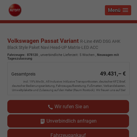
Menü
Volkswagen Passat Variant
R-Line 4WD DSG AHK
Black Style Paket Navi Head-UP Matrix-LED ACC
Fahrzeugnr.
:
878120
, unverbindliche Lieferzeit:
5 Wochen
,
Neuwagen mit
Tageszulassung
49.431,– €
Gesamtpreis
incl. 19% MwSt., All Inclusive: Inklusive Transportkosten, deutscher KFZ Brief,
deutscher Bedienungsanleitung, Fahrzeugaufbereitung, Fußmatten, Verbandskasten,
Umweltplakette und Zulassung auf den Halter (Raum Rostock). Wir freuen uns auf Sie!
Wir rufen Sie an
Unverbindlich anfragen
Fahrzeugankauf