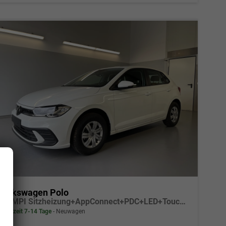
Volkswagen Polo
1.0 MPI Sitzheizung+AppConnect+PDC+LED+Touch+Lichtsensor+MultiLenkrad
Lieferzeit 7-14 Tage
Neuwagen