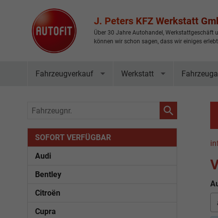
J. Peters KFZ Werkstatt G
Über 30 Jahre Autohandel, Werkstattgeschäft u
können wir schon sagen, dass wir einiges erleb
Fahrzeugverkauf
Werkstatt
Fahrzeuga
Fahrzeugnr.
SOFORT VERFÜGBAR
in
Audi
V
Bentley
Au
Citroën
Cupra