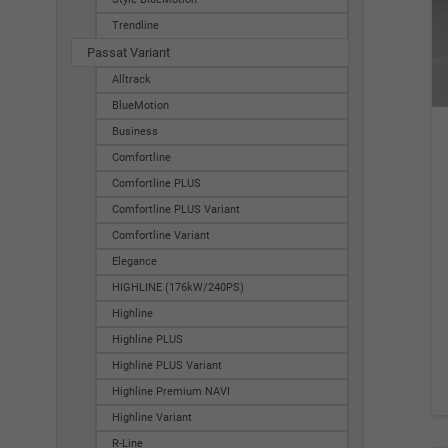
Trendline
Passat Variant
Alltrack
BlueMotion
Business
Comfortline
Comfortline PLUS
Comfortline PLUS Variant
Comfortline Variant
Elegance
HIGHLINE (176kW/240PS)
Highline
Highline PLUS
Highline PLUS Variant
Highline Premium NAVI
Highline Variant
R-Line