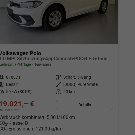
Volkswagen Polo
1.0 MPI Sitzheizung+AppConnect+PDC+LED+Touch+Lichtsensor+MultiLenkrad
Lieferzeit 7-14 Tage
Neuwagen
Fahrzeugnr.
878871
Getriebe
Schalt. 5-Gang
Kraftstoff
Benzin
Außenfarbe
[0Q0Q] Pure White
Leistung
59 kW (80 PS)
Kilometerstand
20 km
19.021,– €
Details
incl. 19% MwSt.
Verbrauch kombiniert:
5,30 l/100km
CO
-Klasse:
D
2
CO
-Emissionen:
121,00 g/km
2