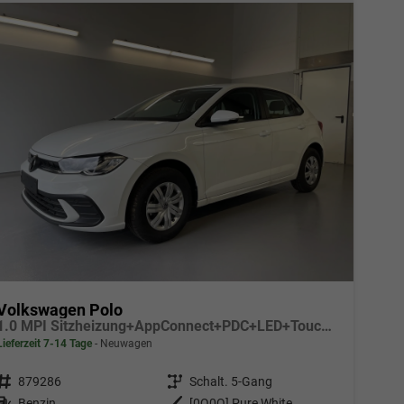
Volkswagen Polo
1.0 MPI Sitzheizung+AppConnect+PDC+LED+Touch+Lichtsensor+MultiLenkrad
Lieferzeit 7-14 Tage
Neuwagen
Fahrzeugnr.
879286
Getriebe
Schalt. 5-Gang
Kraftstoff
Benzin
Außenfarbe
[0Q0Q] Pure White