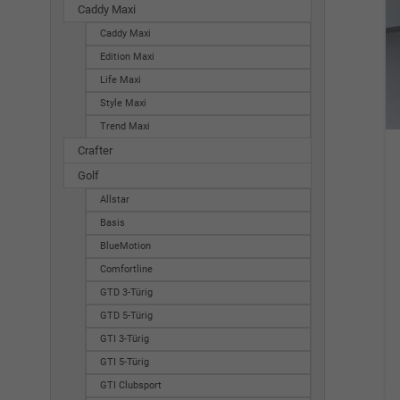
Caddy Maxi
Caddy Maxi
Edition Maxi
Life Maxi
Style Maxi
Trend Maxi
Crafter
Golf
Allstar
Basis
BlueMotion
Comfortline
GTD 3-Türig
GTD 5-Türig
GTI 3-Türig
GTI 5-Türig
GTI Clubsport