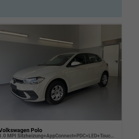
Volkswagen Polo
1.0 MPI Sitzheizung+AppConnect+PDC+LED+Touch+Lichtsensor+MultiLenkrad