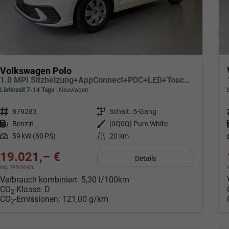
Volkswagen Polo
1.0 MPI Sitzheizung+AppConnect+PDC+LED+Touch+Lichtsensor+MultiLenkrad
Lieferzeit 7-14 Tage
Neuwagen
Fahrzeugnr.
879283
Getriebe
Schalt. 5-Gang
Kraftstoff
Benzin
Außenfarbe
[0Q0Q] Pure White
Leistung
59 kW (80 PS)
Kilometerstand
20 km
19.021,– €
Details
incl. 19% MwSt.
Verbrauch kombiniert:
5,30 l/100km
CO
-Klasse:
D
2
CO
-Emissionen:
121,00 g/km
2