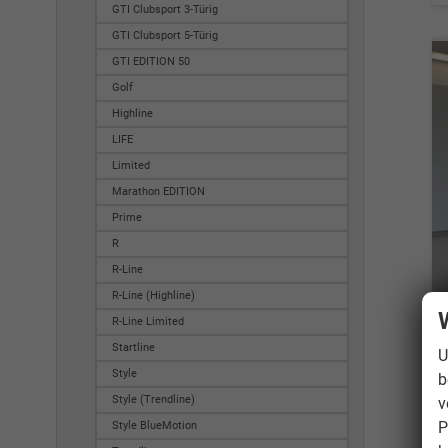
GTI Clubsport 3-Türig
GTI Clubsport 5-Türig
GTI EDITION 50
Golf
Highline
LIFE
Limited
Marathon EDITION
Prime
R
R-Line
R-Line (Highline)
R-Line Limited
Startline
U
Style
b
Style (Trendline)
v
P
Style BlueMotion