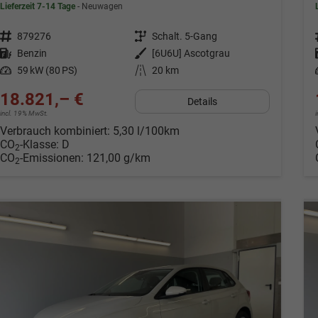
Lieferzeit 7-14 Tage
Neuwagen
Fahrzeugnr.
879276
Getriebe
Schalt. 5-Gang
Kraftstoff
Benzin
Außenfarbe
[6U6U] Ascotgrau
Leistung
59 kW (80 PS)
Kilometerstand
20 km
18.821,– €
Details
incl. 19% MwSt.
Verbrauch kombiniert:
5,30 l/100km
CO
-Klasse:
D
2
CO
-Emissionen:
121,00 g/km
2