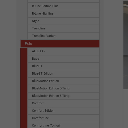
R-Line Edition Plus
R-Line Highline
Style
Trendline
Trendline Variant
Polo
ALLSTAR
Base
BlueGT
BlueGT Edition
BlueMotion Edition
BlueMotion Edition 3-Türig
BlueMotion Edition 5-Türig
Comfort
Comfort Edition
Comfortline
Comfortline "Aktion"