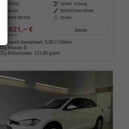
Fahrzeugnr.
879282
Getriebe
Schalt. 5-Gang
Kraftstoff
Benzin
Außenfarbe
[0Q0Q] Pure White
Leistung
59 kW (80 PS)
Kilometerstand
20 km
19.021,– €
Details
incl. 19% MwSt.
Verbrauch kombiniert:
5,30 l/100km
CO
-Klasse:
D
2
CO
-Emissionen:
121,00 g/km
2