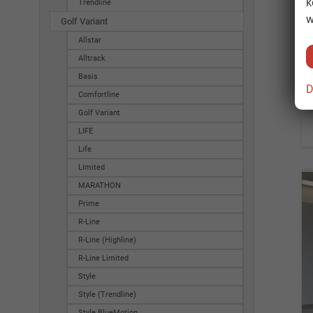
k
Trendline
w
Golf Variant
Allstar
Alltrack
Basis
D
Comfortline
Golf Variant
LIFE
Life
Limited
MARATHON
Prime
R-Line
R-Line (Highline)
R-Line Limited
Style
Style (Trendline)
Style BlueMotion