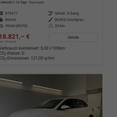
Lieferzeit 7-14 Tage
Neuwagen
Fahrzeugnr.
879277
Getriebe
Schalt. 5-Gang
Kraftstoff
Benzin
Außenfarbe
[6U6U] Ascotgrau
Leistung
59 kW (80 PS)
Kilometerstand
20 km
18.821,– €
Details
incl. 19% MwSt.
Verbrauch kombiniert:
5,30 l/100km
CO
-Klasse:
D
2
CO
-Emissionen:
121,00 g/km
2