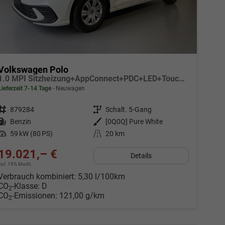
Volkswagen Polo
1.0 MPI Sitzheizung+AppConnect+PDC+LED+Touch+Lichtsensor+MultiLenkrad
Lieferzeit 7-14 Tage
Neuwagen
Fahrzeugnr.
879284
Getriebe
Schalt. 5-Gang
Kraftstoff
Benzin
Außenfarbe
[0Q0Q] Pure White
Leistung
59 kW (80 PS)
Kilometerstand
20 km
19.021,– €
Details
incl. 19% MwSt.
Verbrauch kombiniert:
5,30 l/100km
CO
-Klasse:
D
2
CO
-Emissionen:
121,00 g/km
2