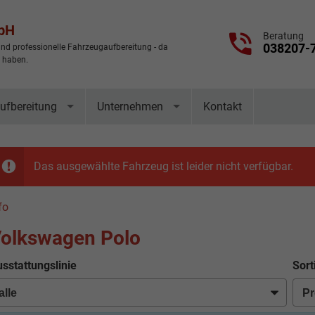
mbH
Beratung
038207-
nd professionelle Fahrzeugaufbereitung - da
t haben.
ufbereitung
Unternehmen
Kontakt
Das ausgewählte Fahrzeug ist leider nicht verfügbar.
fo
olkswagen Polo
sstattungslinie
Sort