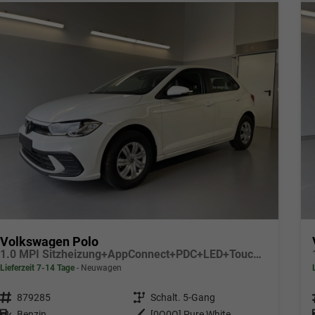
Volkswagen Polo
1.0 MPI Sitzheizung+AppConnect+PDC+LED+Touch+Lichtsensor+MultiLenkrad
Lieferzeit 7-14 Tage
Neuwagen
Fahrzeugnr.
879285
Getriebe
Schalt. 5-Gang
Kraftstoff
Benzin
Außenfarbe
[0Q0Q] Pure White