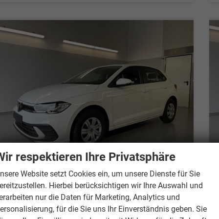
Wir respektieren Ihre Privatsphäre
nsere Website setzt Cookies ein, um unsere Dienste für Sie
ereitzustellen. Hierbei berücksichtigen wir Ihre Auswahl und
Volkswagen Polo
1.0 MPI Sitzheizung+AppConnect+PDC+LED+Touch+Lichtsensor+MultiLenkrad
erarbeiten nur die Daten für Marketing, Analytics und
Lieferzeit 7-14 Tage
Neuwagen
ersonalisierung, für die Sie uns Ihr Einverständnis geben. Sie