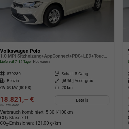
Volkswagen Polo
1.0 MPI Sitzheizung+AppConnect+PDC+LED+Touch+Lichtsensor+MultiLenkrad
Lieferzeit 7-14 Tage
Neuwagen
Fahrzeugnr.
879280
Getriebe
Schalt. 5-Gang
Kraftstoff
Benzin
Außenfarbe
[6U6U] Ascotgrau
Leistung
59 kW (80 PS)
Kilometerstand
20 km
18.821,– €
Details
incl. 19% MwSt.
Verbrauch kombiniert:
5,30 l/100km
CO
-Klasse:
D
2
CO
-Emissionen:
121,00 g/km
2