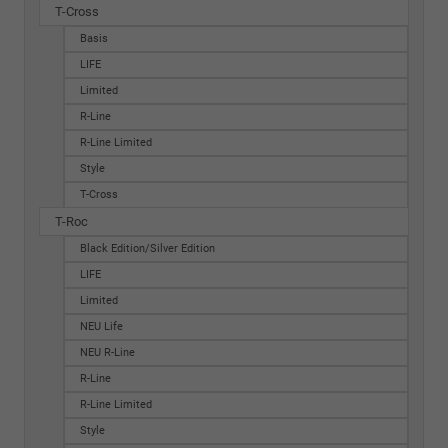
T-Cross
Basis
LIFE
Limited
R-Line
R-Line Limited
Style
T-Cross
T-Roc
Black Edition/Silver Edition
LIFE
Limited
NEU Life
NEU R-Line
R-Line
R-Line Limited
Style