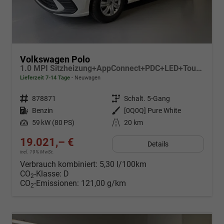
Volkswagen Polo
1.0 MPI Sitzheizung+AppConnect+PDC+LED+Touch+Lichtsensor+MultiLenkrad
Lieferzeit 7-14 Tage
Neuwagen
Fahrzeugnr.
878871
Getriebe
Schalt. 5-Gang
Kraftstoff
Benzin
Außenfarbe
[0Q0Q] Pure White
Leistung
59 kW (80 PS)
Kilometerstand
20 km
19.021,– €
Details
incl. 19% MwSt.
Verbrauch kombiniert:
5,30 l/100km
CO
-Klasse:
D
2
CO
-Emissionen:
121,00 g/km
2