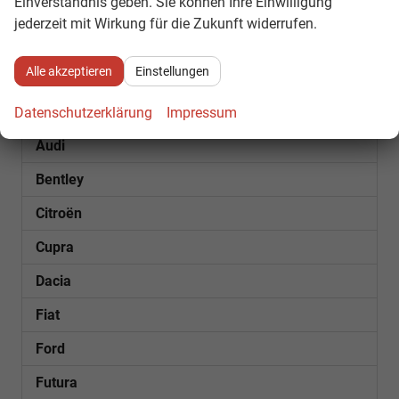
Einverständnis geben. Sie können Ihre Einwilligung
1
2
3
4
...
7
jederzeit mit Wirkung für die Zukunft widerrufen.
Fahrzeugnr.
Alle akzeptieren
Einstellungen
SOFORT VERFÜGBAR
Datenschutzerklärung
Impressum
Audi
Bentley
Citroën
Cupra
Dacia
Fiat
Ford
Futura