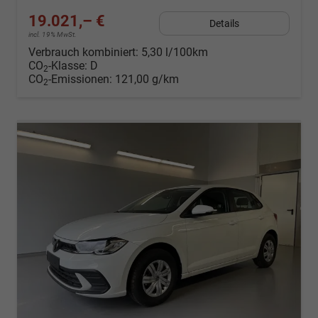
19.021,– €
Details
incl. 19% MwSt.
Verbrauch kombiniert:
5,30 l/100km
CO
-Klasse:
D
2
CO
-Emissionen:
121,00 g/km
2