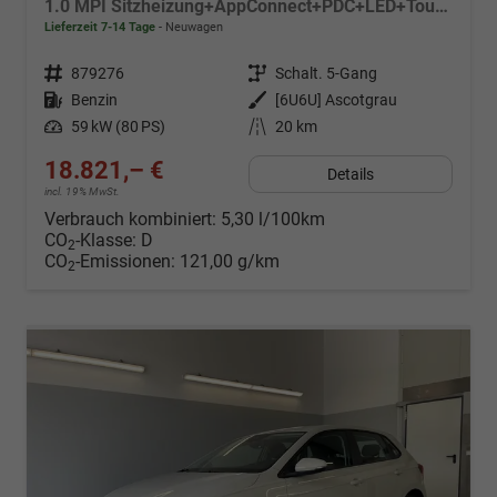
1.0 MPI Sitzheizung+AppConnect+PDC+LED+Touch+Lichtsensor+MultiLenkrad
Lieferzeit 7-14 Tage
Neuwagen
Fahrzeugnr.
879276
Getriebe
Schalt. 5-Gang
Kraftstoff
Benzin
Außenfarbe
[6U6U] Ascotgrau
Leistung
59 kW (80 PS)
Kilometerstand
20 km
18.821,– €
Details
incl. 19% MwSt.
Verbrauch kombiniert:
5,30 l/100km
CO
-Klasse:
D
2
CO
-Emissionen:
121,00 g/km
2