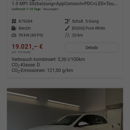
1.0 MPI Sitzheizung+AppConnect+PDC+LED+Touch+Lichtsensor+MultiLenkrad
Lieferzeit 7-14 Tage
Neuwagen
Fahrzeugnr.
879284
Getriebe
Schalt. 5-Gang
Kraftstoff
Benzin
Außenfarbe
[0Q0Q] Pure White
Leistung
59 kW (80 PS)
Kilometerstand
20 km
19.021,– €
Details
incl. 19% MwSt.
Verbrauch kombiniert:
5,30 l/100km
CO
-Klasse:
D
2
CO
-Emissionen:
121,00 g/km
2