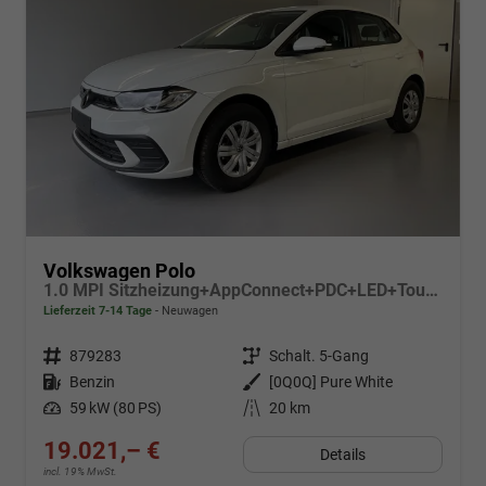
Volkswagen Polo
1.0 MPI Sitzheizung+AppConnect+PDC+LED+Touch+Lichtsensor+MultiLenkrad
Lieferzeit 7-14 Tage
Neuwagen
Fahrzeugnr.
879283
Getriebe
Schalt. 5-Gang
Kraftstoff
Benzin
Außenfarbe
[0Q0Q] Pure White
Leistung
59 kW (80 PS)
Kilometerstand
20 km
19.021,– €
Details
incl. 19% MwSt.