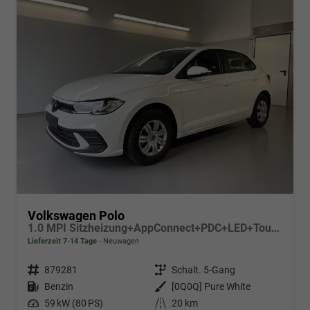
Volkswagen Polo
1.0 MPI Sitzheizung+AppConnect+PDC+LED+Touch+Lichtsensor+MultiLenkrad
Lieferzeit 7-14 Tage
Neuwagen
Fahrzeugnr.
879281
Getriebe
Schalt. 5-Gang
Kraftstoff
Benzin
Außenfarbe
[0Q0Q] Pure White
Leistung
59 kW (80 PS)
Kilometerstand
20 km