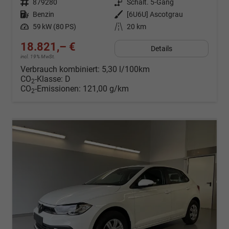
Fahrzeugnr.
879280
Getriebe
Schalt. 5-Gang
Kraftstoff
Benzin
Außenfarbe
[6U6U] Ascotgrau
Leistung
59 kW (80 PS)
Kilometerstand
20 km
18.821,– €
Details
incl. 19% MwSt.
Verbrauch kombiniert:
5,30 l/100km
CO
-Klasse:
D
2
CO
-Emissionen:
121,00 g/km
2