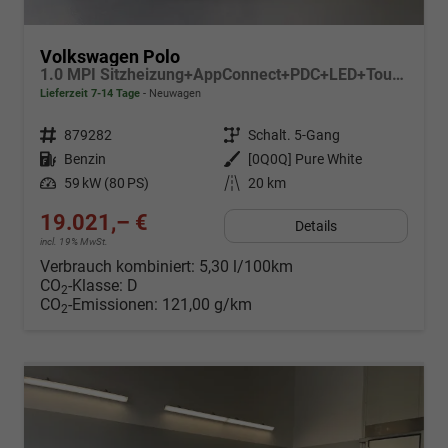
Volkswagen Polo
1.0 MPI Sitzheizung+AppConnect+PDC+LED+Touch+Lichtsensor+MultiLenkrad
Lieferzeit 7-14 Tage
Neuwagen
Fahrzeugnr.
879282
Getriebe
Schalt. 5-Gang
Kraftstoff
Benzin
Außenfarbe
[0Q0Q] Pure White
Leistung
59 kW (80 PS)
Kilometerstand
20 km
19.021,– €
Details
incl. 19% MwSt.
Verbrauch kombiniert:
5,30 l/100km
CO
-Klasse:
D
2
CO
-Emissionen:
121,00 g/km
2