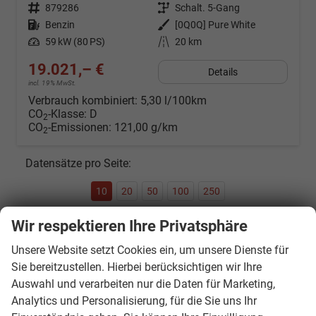
Fahrzeugnr.
879286
Getriebe
Schalt. 5-Gang
Kraftstoff
Benzin
Außenfarbe
[0Q0Q] Pure White
Leistung
59 kW (80 PS)
Kilometerstand
20 km
19.021,– €
Details
incl. 19% MwSt.
Verbrauch kombiniert:
5,30 l/100km
CO
-Klasse:
D
2
CO
-Emissionen:
121,00 g/km
2
Datensätze pro Seite:
10
20
50
100
250
Wir respektieren Ihre Privatsphäre
Seite:
Unsere Website setzt Cookies ein, um unsere Dienste für
Sie bereitzustellen. Hierbei berücksichtigen wir Ihre
Auswahl und verarbeiten nur die Daten für Marketing,
Seiten:
Analytics und Personalisierung, für die Sie uns Ihr