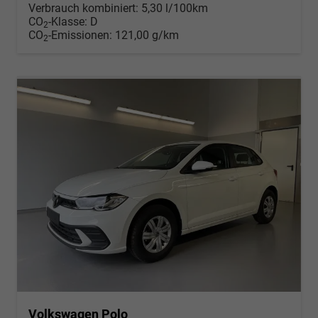
Verbrauch kombiniert:
5,30 l/100km
CO
-Klasse:
D
2
CO
-Emissionen:
121,00 g/km
2
Volkswagen Polo