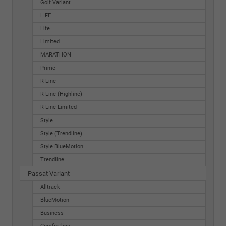
Golf Variant
LIFE
Life
Limited
MARATHON
Prime
R-Line
R-Line (Highline)
R-Line Limited
Style
Style (Trendline)
Style BlueMotion
Trendline
Passat Variant
Alltrack
BlueMotion
Business