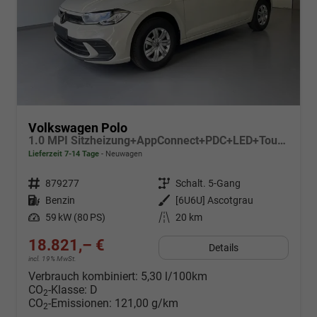
Volkswagen Polo
1.0 MPI Sitzheizung+AppConnect+PDC+LED+Touch+Lichtsensor+MultiLenkrad
Lieferzeit 7-14 Tage
Neuwagen
Fahrzeugnr.
879277
Getriebe
Schalt. 5-Gang
Kraftstoff
Benzin
Außenfarbe
[6U6U] Ascotgrau
Leistung
59 kW (80 PS)
Kilometerstand
20 km
18.821,– €
Details
incl. 19% MwSt.
Verbrauch kombiniert:
5,30 l/100km
CO
-Klasse:
D
2
CO
-Emissionen:
121,00 g/km
2