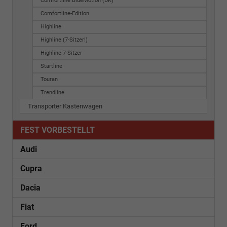
Comfortline BlueMotion (DK)
Comfortline-Edition
Highline
Highline (7-Sitzer!)
Highline 7-Sitzer
Startline
Touran
Trendline
Transporter Kastenwagen
FEST VORBESTELLT
Audi
Cupra
Dacia
Fiat
Ford