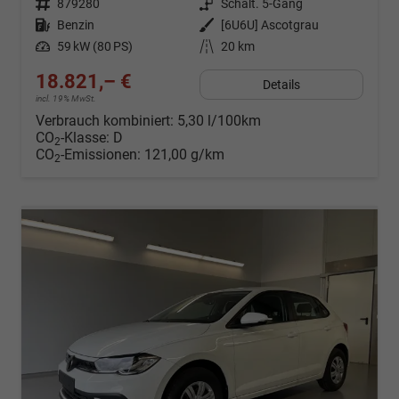
Fahrzeugnr.
879280
Getriebe
Schalt. 5-Gang
Kraftstoff
Benzin
Außenfarbe
[6U6U] Ascotgrau
Leistung
59 kW (80 PS)
Kilometerstand
20 km
18.821,– €
Details
incl. 19% MwSt.
Verbrauch kombiniert:
5,30 l/100km
CO
-Klasse:
D
2
CO
-Emissionen:
121,00 g/km
2