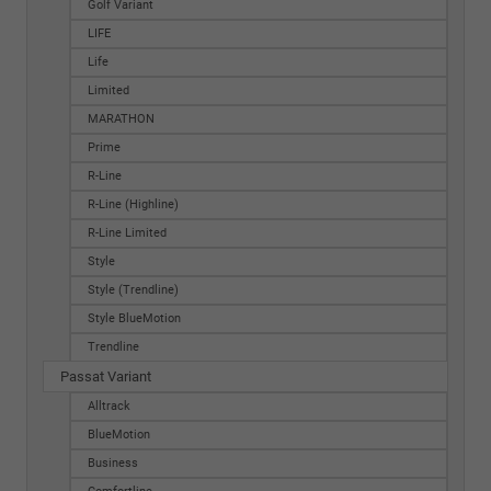
Golf Variant
LIFE
Life
Limited
MARATHON
Prime
R-Line
R-Line (Highline)
R-Line Limited
Style
Style (Trendline)
Style BlueMotion
Trendline
Passat Variant
Alltrack
BlueMotion
Business