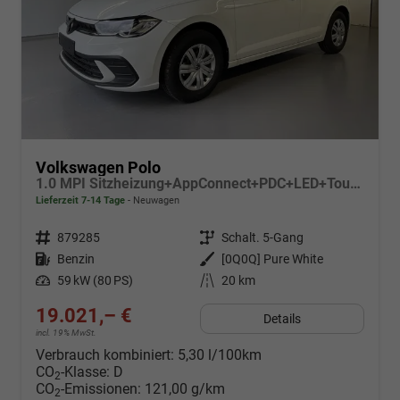
Volkswagen Polo
1.0 MPI Sitzheizung+AppConnect+PDC+LED+Touch+Lichtsensor+MultiLenkrad
Lieferzeit 7-14 Tage
Neuwagen
Fahrzeugnr.
879285
Getriebe
Schalt. 5-Gang
Kraftstoff
Benzin
Außenfarbe
[0Q0Q] Pure White
Leistung
59 kW (80 PS)
Kilometerstand
20 km
19.021,– €
Details
incl. 19% MwSt.
Verbrauch kombiniert:
5,30 l/100km
CO
-Klasse:
D
2
CO
-Emissionen:
121,00 g/km
2