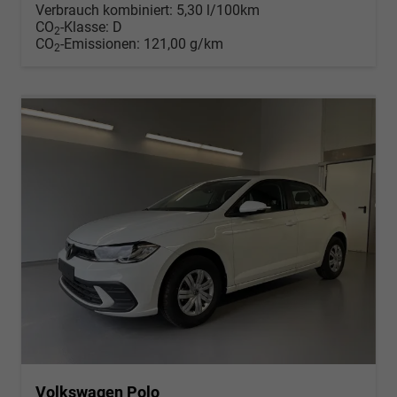
Verbrauch kombiniert:
5,30 l/100km
CO
-Klasse:
D
2
CO
-Emissionen:
121,00 g/km
2
Volkswagen Polo