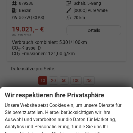
Fahrzeugnr.
879286
Getriebe
Schalt. 5-Gang
Kraftstoff
Benzin
Außenfarbe
[0Q0Q] Pure White
Leistung
59 kW (80 PS)
Kilometerstand
20 km
19.021,– €
Details
incl. 19% MwSt.
Verbrauch kombiniert:
5,30 l/100km
CO
-Klasse:
D
2
CO
-Emissionen:
121,00 g/km
2
Datensätze pro Seite:
10
20
50
100
250
Wir respektieren Ihre Privatsphäre
Seite:
Unsere Website setzt Cookies ein, um unsere Dienste für
Sie bereitzustellen. Hierbei berücksichtigen wir Ihre
Auswahl und verarbeiten nur die Daten für Marketing,
Seiten:
Analytics und Personalisierung, für die Sie uns Ihr