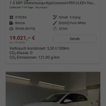
1.0 MPI Sitzheizung+AppConnect+PDC+LED+Touch+Lichtsensor+MultiLenkrad
Lieferzeit 7-14 Tage
Neuwagen
Fahrzeugnr.
879284
Getriebe
Schalt. 5-Gang
Kraftstoff
Benzin
Außenfarbe
[0Q0Q] Pure White
Leistung
59 kW (80 PS)
Kilometerstand
20 km
19.021,– €
Details
incl. 19% MwSt.
Verbrauch kombiniert:
5,30 l/100km
CO
-Klasse:
D
2
CO
-Emissionen:
121,00 g/km
2