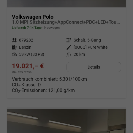
Volkswagen Polo
1.0 MPI Sitzheizung+AppConnect+PDC+LED+Touch+Lichtsensor+MultiLenkrad
Lieferzeit 7-14 Tage
Neuwagen
Fahrzeugnr.
879282
Getriebe
Schalt. 5-Gang
Kraftstoff
Benzin
Außenfarbe
[0Q0Q] Pure White
Leistung
59 kW (80 PS)
Kilometerstand
20 km
19.021,– €
Details
incl. 19% MwSt.
Verbrauch kombiniert:
5,30 l/100km
CO
-Klasse:
D
2
CO
-Emissionen:
121,00 g/km
2