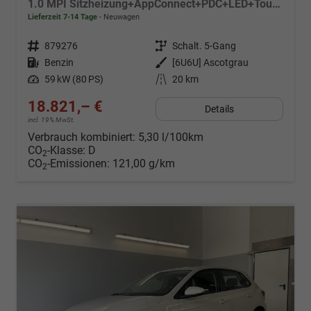
1.0 MPI Sitzheizung+AppConnect+PDC+LED+Touch+Lichtsensor+MultiLenkrad
Lieferzeit 7-14 Tage
Neuwagen
Fahrzeugnr.
879276
Getriebe
Schalt. 5-Gang
Kraftstoff
Benzin
Außenfarbe
[6U6U] Ascotgrau
Leistung
59 kW (80 PS)
Kilometerstand
20 km
18.821,– €
Details
incl. 19% MwSt.
Verbrauch kombiniert:
5,30 l/100km
CO
-Klasse:
D
2
CO
-Emissionen:
121,00 g/km
2