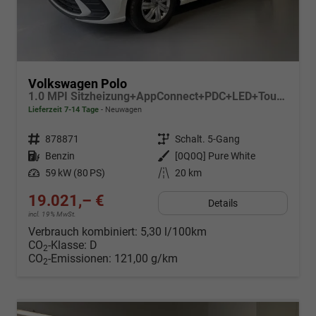
Volkswagen Polo
1.0 MPI Sitzheizung+AppConnect+PDC+LED+Touch+Lichtsensor+MultiLenkrad
Lieferzeit 7-14 Tage
Neuwagen
Fahrzeugnr.
878871
Getriebe
Schalt. 5-Gang
Kraftstoff
Benzin
Außenfarbe
[0Q0Q] Pure White
Leistung
59 kW (80 PS)
Kilometerstand
20 km
19.021,– €
Details
incl. 19% MwSt.
Verbrauch kombiniert:
5,30 l/100km
CO
-Klasse:
D
2
CO
-Emissionen:
121,00 g/km
2