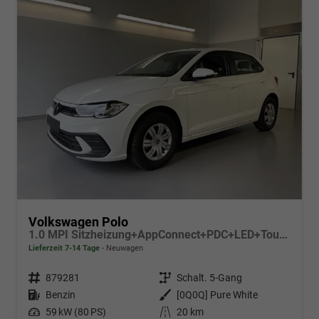
Volkswagen Polo
1.0 MPI Sitzheizung+AppConnect+PDC+LED+Touch+Lichtsensor+MultiLenkrad
Lieferzeit 7-14 Tage
Neuwagen
Fahrzeugnr.
879281
Getriebe
Schalt. 5-Gang
Kraftstoff
Benzin
Außenfarbe
[0Q0Q] Pure White
Leistung
59 kW (80 PS)
Kilometerstand
20 km