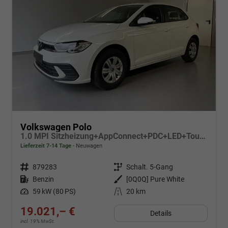
Volkswagen Polo
1.0 MPI Sitzheizung+AppConnect+PDC+LED+Touch+Lichtsensor+MultiLenkrad
Lieferzeit 7-14 Tage
Neuwagen
Fahrzeugnr.
879283
Getriebe
Schalt. 5-Gang
Kraftstoff
Benzin
Außenfarbe
[0Q0Q] Pure White
Leistung
59 kW (80 PS)
Kilometerstand
20 km
19.021,– €
Details
incl. 19% MwSt.