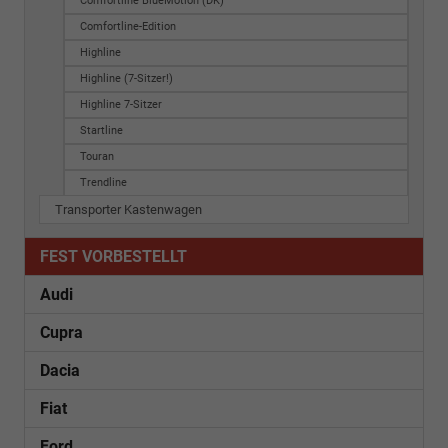
Comfortline BlueMotion (DK)
Comfortline-Edition
Highline
Highline (7-Sitzer!)
Highline 7-Sitzer
Startline
Touran
Trendline
Transporter Kastenwagen
FEST VORBESTELLT
Audi
Cupra
Dacia
Fiat
Ford