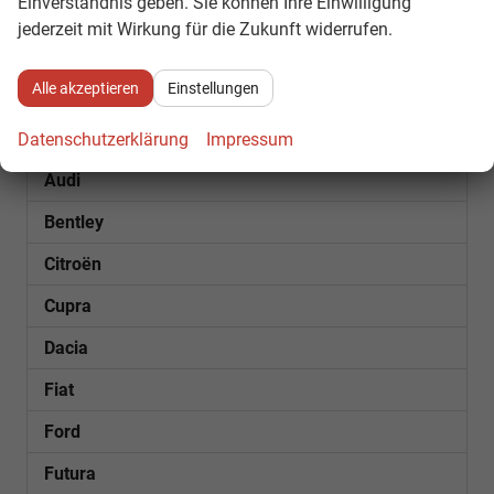
Einverständnis geben. Sie können Ihre Einwilligung
1
2
3
4
...
7
jederzeit mit Wirkung für die Zukunft widerrufen.
Fahrzeugnr.
Alle akzeptieren
Einstellungen
SOFORT VERFÜGBAR
Datenschutzerklärung
Impressum
Audi
Bentley
Citroën
Cupra
Dacia
Fiat
Ford
Futura