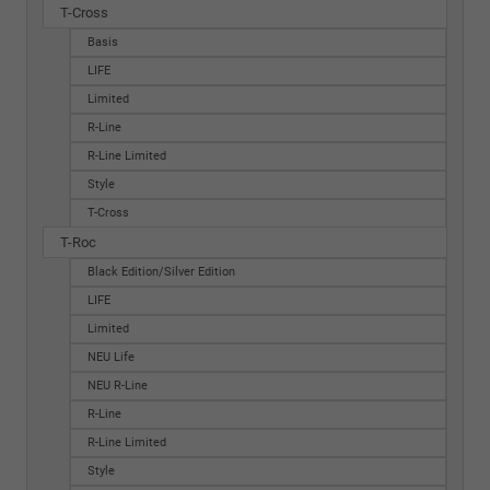
T-Cross
Basis
LIFE
Limited
R-Line
R-Line Limited
Style
T-Cross
T-Roc
Black Edition/Silver Edition
LIFE
Limited
NEU Life
NEU R-Line
R-Line
R-Line Limited
Style