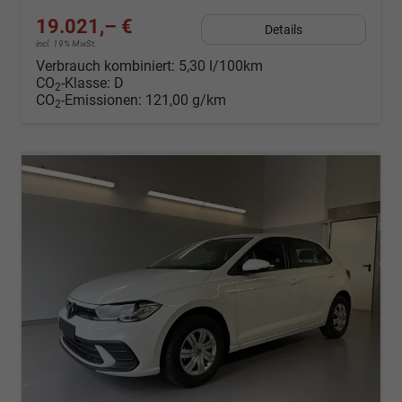
19.021,– €
Details
incl. 19% MwSt.
Verbrauch kombiniert:
5,30 l/100km
CO
-Klasse:
D
2
CO
-Emissionen:
121,00 g/km
2