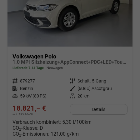
Volkswagen Polo
1.0 MPI Sitzheizung+AppConnect+PDC+LED+Touch+Lichtsensor+MultiLenkrad
Lieferzeit 7-14 Tage
Neuwagen
Fahrzeugnr.
879277
Getriebe
Schalt. 5-Gang
Kraftstoff
Benzin
Außenfarbe
[6U6U] Ascotgrau
Leistung
59 kW (80 PS)
Kilometerstand
20 km
18.821,– €
Details
incl. 19% MwSt.
Verbrauch kombiniert:
5,30 l/100km
CO
-Klasse:
D
2
CO
-Emissionen:
121,00 g/km
2