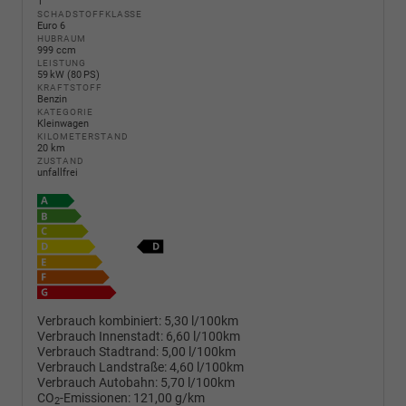
1
SCHADSTOFFKLASSE
Euro 6
HUBRAUM
999 ccm
LEISTUNG
59 kW (80 PS)
KRAFTSTOFF
Benzin
KATEGORIE
Kleinwagen
KILOMETERSTAND
20 km
ZUSTAND
unfallfrei
Verbrauch kombiniert:
5,30 l/100km
Verbrauch Innenstadt:
6,60 l/100km
Verbrauch Stadtrand:
5,00 l/100km
Verbrauch Landstraße:
4,60 l/100km
Verbrauch Autobahn:
5,70 l/100km
CO
-Emissionen:
121,00 g/km
2