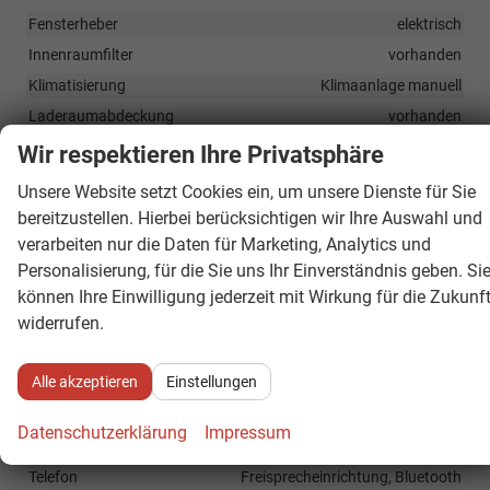
Fensterheber
elektrisch
Innenraumfilter
vorhanden
Klimatisierung
Klimaanlage manuell
Laderaumabdeckung
vorhanden
Lenkrad
höhenverstellbar, mit Multifunktionen
Wir respektieren Ihre Privatsphäre
Sitze
Unsere Website setzt Cookies ein, um unsere Dienste für Sie
Isofix (Kindersitzbefestigung), Sitzheizung, Isofix Beifahrersitz
bereitzustellen. Hierbei berücksichtigen wir Ihre Auswahl und
Sitze: Verstellbarkeit
Höhenverstellbarer Fahrersitz
verarbeiten nur die Daten für Marketing, Analytics und
Personalisierung, für die Sie uns Ihr Einverständnis geben. Si
Infotainment & Kommunikation
können Ihre Einwilligung jederzeit mit Wirkung für die Zukunf
widerrufen.
Audioanlage
Radio/MP3-Player, Radio, Schnittstelle MP3, Schnittstelle USB,
Digitalradio DAB, Farbdisplay, Android Auto, Apple CarPlay,
Alle akzeptieren
Einstellungen
Musikstreaming integriert, Touchscreen
Außentemperaturanzeige
vorhanden
Datenschutzerklärung
Impressum
Bordcomputer
vorhanden
Telefon
Freisprecheinrichtung, Bluetooth