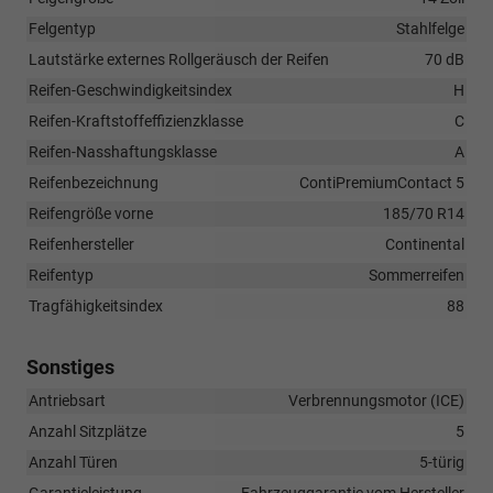
Felgentyp
Stahlfelge
Lautstärke externes Rollgeräusch der Reifen
70 dB
Reifen-Geschwindigkeitsindex
H
Reifen-Kraftstoffeffizienzklasse
C
Reifen-Nasshaftungsklasse
A
Reifenbezeichnung
ContiPremiumContact 5
Reifengröße vorne
185/70 R14
Reifenhersteller
Continental
Reifentyp
Sommerreifen
Tragfähigkeitsindex
88
Sonstiges
Antriebsart
Verbrennungsmotor (ICE)
Anzahl Sitzplätze
5
Anzahl Türen
5-türig
Garantieleistung
Fahrzeuggarantie vom Hersteller