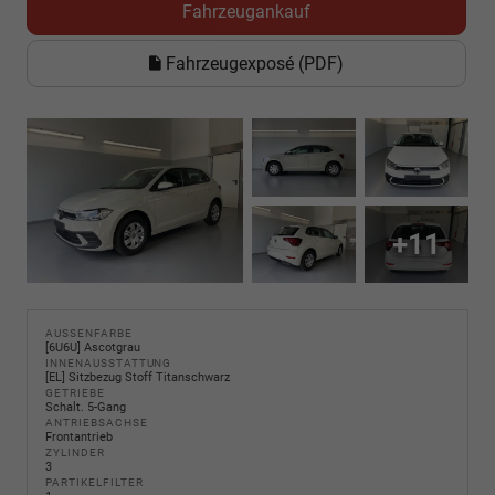
Fahrzeugankauf
Fahrzeugexposé (PDF)
+11
AUSSENFARBE
[6U6U] Ascotgrau
INNENAUSSTATTUNG
[EL] Sitzbezug Stoff Titanschwarz
GETRIEBE
Schalt. 5-Gang
ANTRIEBSACHSE
Frontantrieb
ZYLINDER
3
PARTIKELFILTER