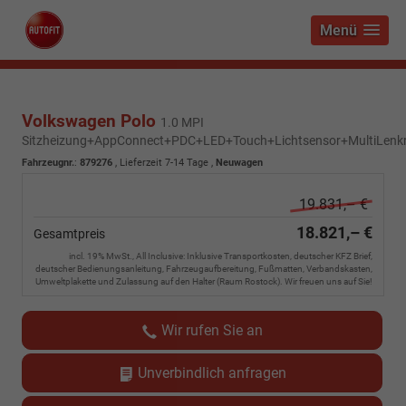
Menü
Volkswagen Polo
1.0 MPI
Sitzheizung+AppConnect+PDC+LED+Touch+Lichtsensor+MultiLenk
Fahrzeugnr.
:
879276
,
Lieferzeit 7-14 Tage
,
Neuwagen
19.831,– €
18.821,– €
Gesamtpreis
incl. 19% MwSt., All Inclusive: Inklusive Transportkosten, deutscher KFZ Brief,
deutscher Bedienungsanleitung, Fahrzeugaufbereitung, Fußmatten, Verbandskasten,
Umweltplakette und Zulassung auf den Halter (Raum Rostock). Wir freuen uns auf Sie!
Wir rufen Sie an
Unverbindlich anfragen