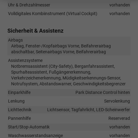
Uhr & Drehzahlmesser
vorhanden
Volldigitales Kombiinstrument (Virtual Cockpit)
vorhanden
Sicherheit & Assistenz
Airbags
Airbag, Fenster-/Kopfairbags Vorne, Beifahrerairbag
abschaltbar, Seitenairbags Vorne, Beifahrerairbag
Assistenzsysteme
Notbremsassistent (City-Safety), Berganfahrassistent,
Spurhalteassistent, Fußgängererkennung,
Verkehrzeichenerkennung, Müdigkeitserkennungs-Sensor,
Notrufsystem, Abstandswarner, Geschwindigkeitsbegrenzer
Einparkhilfe
Park Distance Control hinten
Lenkung
Servolenkung
Lichttechnik
Lichtsensor, Tagfahrlicht, LED-Scheinwerfer
Pannenhilfe
Reserverad
Start/Stop-Automatik
vorhanden
Waschwasserstandsanzeige
vorhanden