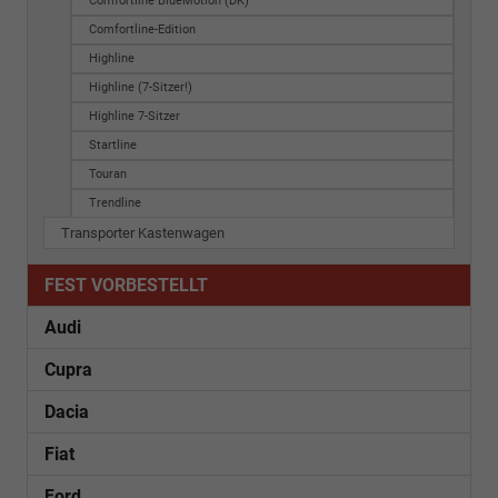
Comfortline BlueMotion (DK)
Comfortline-Edition
Highline
Highline (7-Sitzer!)
Highline 7-Sitzer
Startline
Touran
Trendline
Transporter Kastenwagen
FEST VORBESTELLT
Audi
Cupra
Dacia
Fiat
Ford