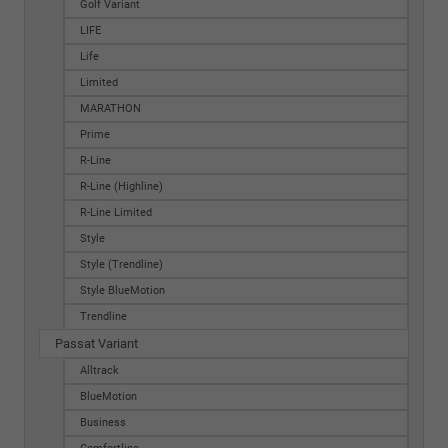
Golf Variant
LIFE
Life
Limited
MARATHON
Prime
R-Line
R-Line (Highline)
R-Line Limited
Style
Style (Trendline)
Style BlueMotion
Trendline
Passat Variant
Alltrack
BlueMotion
Business