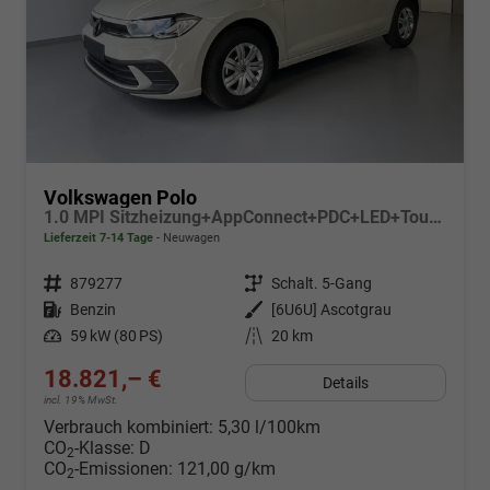
Volkswagen Polo
1.0 MPI Sitzheizung+AppConnect+PDC+LED+Touch+Lichtsensor+MultiLenkrad
Lieferzeit 7-14 Tage
Neuwagen
Fahrzeugnr.
879277
Getriebe
Schalt. 5-Gang
Kraftstoff
Benzin
Außenfarbe
[6U6U] Ascotgrau
Leistung
59 kW (80 PS)
Kilometerstand
20 km
18.821,– €
Details
incl. 19% MwSt.
Verbrauch kombiniert:
5,30 l/100km
CO
-Klasse:
D
2
CO
-Emissionen:
121,00 g/km
2