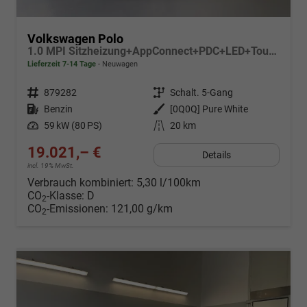
Volkswagen Polo
1.0 MPI Sitzheizung+AppConnect+PDC+LED+Touch+Lichtsensor+MultiLenkrad
Lieferzeit 7-14 Tage
Neuwagen
Fahrzeugnr.
879282
Getriebe
Schalt. 5-Gang
Kraftstoff
Benzin
Außenfarbe
[0Q0Q] Pure White
Leistung
59 kW (80 PS)
Kilometerstand
20 km
19.021,– €
Details
incl. 19% MwSt.
Verbrauch kombiniert:
5,30 l/100km
CO
-Klasse:
D
2
CO
-Emissionen:
121,00 g/km
2