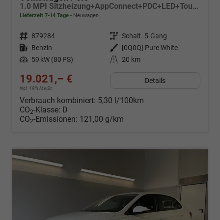
1.0 MPI Sitzheizung+AppConnect+PDC+LED+Touch+Lichtsensor+MultiLenkrad
Lieferzeit 7-14 Tage
Neuwagen
Fahrzeugnr.
879284
Getriebe
Schalt. 5-Gang
Kraftstoff
Benzin
Außenfarbe
[0Q0Q] Pure White
Leistung
59 kW (80 PS)
Kilometerstand
20 km
19.021,– €
Details
incl. 19% MwSt.
Verbrauch kombiniert:
5,30 l/100km
CO
-Klasse:
D
2
CO
-Emissionen:
121,00 g/km
2