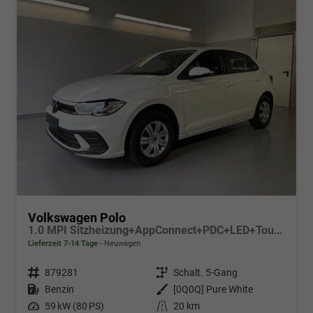
Volkswagen Polo
1.0 MPI Sitzheizung+AppConnect+PDC+LED+Touch+Lichtsensor+MultiLenkrad
Lieferzeit 7-14 Tage
Neuwagen
Fahrzeugnr.
879281
Getriebe
Schalt. 5-Gang
Kraftstoff
Benzin
Außenfarbe
[0Q0Q] Pure White
Leistung
59 kW (80 PS)
Kilometerstand
20 km