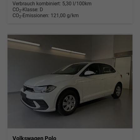
Verbrauch kombiniert:
5,30 l/100km
CO
-Klasse:
D
2
CO
-Emissionen:
121,00 g/km
2
Volkswagen Polo