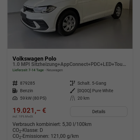
Volkswagen Polo
1.0 MPI Sitzheizung+AppConnect+PDC+LED+Touch+Lichtsensor+MultiLenkrad
Lieferzeit 7-14 Tage
Neuwagen
Fahrzeugnr.
879285
Getriebe
Schalt. 5-Gang
Kraftstoff
Benzin
Außenfarbe
[0Q0Q] Pure White
Leistung
59 kW (80 PS)
Kilometerstand
20 km
19.021,– €
Details
incl. 19% MwSt.
Verbrauch kombiniert:
5,30 l/100km
CO
-Klasse:
D
2
CO
-Emissionen:
121,00 g/km
2