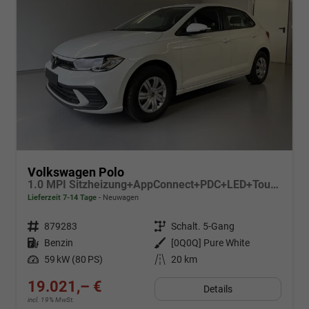
Volkswagen Polo
1.0 MPI Sitzheizung+AppConnect+PDC+LED+Touch+Lichtsensor+MultiLenkrad
Lieferzeit 7-14 Tage
Neuwagen
Fahrzeugnr.
879283
Getriebe
Schalt. 5-Gang
Kraftstoff
Benzin
Außenfarbe
[0Q0Q] Pure White
Leistung
59 kW (80 PS)
Kilometerstand
20 km
19.021,– €
Details
incl. 19% MwSt.