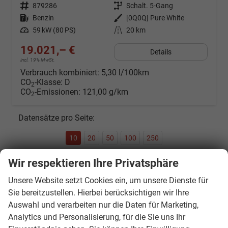
Fahrzeugnr.
879286
Getriebe
Schalt. 5-Gang
Kraftstoff
Benzin
Außenfarbe
[0Q0Q] Pure White
Leistung
59 kW (80 PS)
Kilometerstand
20 km
19.021,– €
Details
incl. 19% MwSt.
Verbrauch kombiniert:
5,30 l/100km
CO
-Klasse:
D
2
CO
-Emissionen:
121,00 g/km
2
Datensätze pro Seite:
10
20
50
100
250
Wir respektieren Ihre Privatsphäre
Seite:
Unsere Website setzt Cookies ein, um unsere Dienste für
Sie bereitzustellen. Hierbei berücksichtigen wir Ihre
Auswahl und verarbeiten nur die Daten für Marketing,
Seiten:
Analytics und Personalisierung, für die Sie uns Ihr