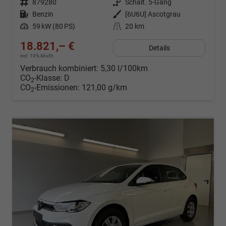
Fahrzeugnr.
879280
Getriebe
Schalt. 5-Gang
Kraftstoff
Benzin
Außenfarbe
[6U6U] Ascotgrau
Leistung
59 kW (80 PS)
Kilometerstand
20 km
18.821,– €
Details
incl. 19% MwSt.
Verbrauch kombiniert:
5,30 l/100km
CO
-Klasse:
D
2
CO
-Emissionen:
121,00 g/km
2