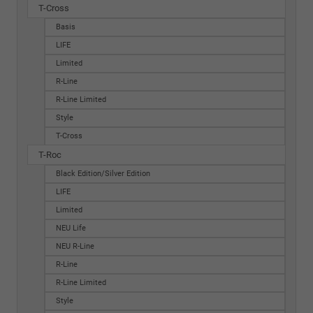
T-Cross
Basis
LIFE
Limited
R-Line
R-Line Limited
Style
T-Cross
T-Roc
Black Edition/Silver Edition
LIFE
Limited
NEU Life
NEU R-Line
R-Line
R-Line Limited
Style