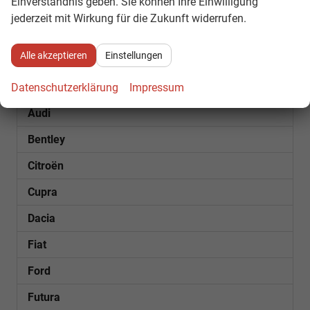
Einverständnis geben. Sie können Ihre Einwilligung
1
2
3
4
...
7
jederzeit mit Wirkung für die Zukunft widerrufen.
Fahrzeugnr.
Alle akzeptieren
Einstellungen
SOFORT VERFÜGBAR
Datenschutzerklärung
Impressum
Audi
Bentley
Citroën
Cupra
Dacia
Fiat
Ford
Futura