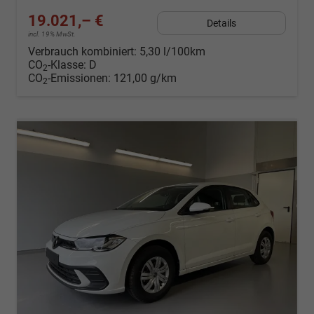
19.021,– €
Details
incl. 19% MwSt.
Verbrauch kombiniert:
5,30 l/100km
CO
-Klasse:
D
2
CO
-Emissionen:
121,00 g/km
2