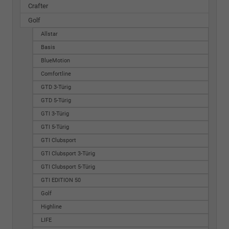
Crafter
Golf
Allstar
Basis
BlueMotion
Comfortline
GTD 3-Türig
GTD 5-Türig
GTI 3-Türig
GTI 5-Türig
GTI Clubsport
GTI Clubsport 3-Türig
GTI Clubsport 5-Türig
GTI EDITION 50
Golf
Highline
LIFE