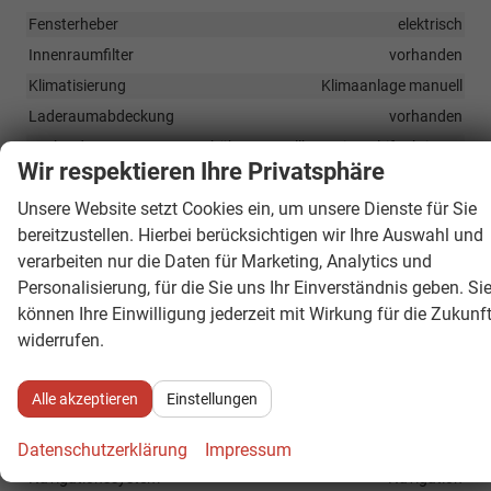
Fensterheber
elektrisch
Innenraumfilter
vorhanden
Klimatisierung
Klimaanlage manuell
Laderaumabdeckung
vorhanden
Lenkrad
höhenverstellbar, mit Multifunktionen
Wir respektieren Ihre Privatsphäre
Sitze
Isofix (Kindersitzbefestigung), Sitzheizung, Isofix Beifahrersitz
Unsere Website setzt Cookies ein, um unsere Dienste für Sie
Sitze: Verstellbarkeit
Höhenverstellbarer Fahrersitz
bereitzustellen. Hierbei berücksichtigen wir Ihre Auswahl und
verarbeiten nur die Daten für Marketing, Analytics und
Personalisierung, für die Sie uns Ihr Einverständnis geben. Si
Infotainment & Kommunikation
können Ihre Einwilligung jederzeit mit Wirkung für die Zukunf
Audioanlage
widerrufen.
Radio/MP3-Player, Radio, Schnittstelle MP3, Schnittstelle USB,
Digitalradio DAB, Farbdisplay, Android Auto, Apple CarPlay,
Musikstreaming integriert, Touchscreen
Alle akzeptieren
Einstellungen
Außentemperaturanzeige
vorhanden
Bordcomputer
vorhanden
Datenschutzerklärung
Impressum
Navigationssystem
Navigation