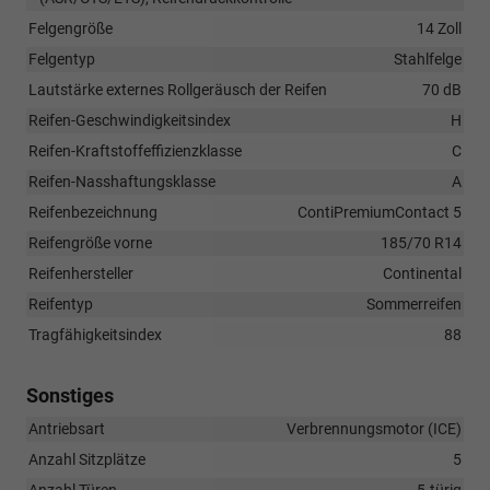
Felgengröße
14 Zoll
Felgentyp
Stahlfelge
Lautstärke externes Rollgeräusch der Reifen
70 dB
Reifen-Geschwindigkeitsindex
H
Reifen-Kraftstoffeffizienzklasse
C
Reifen-Nasshaftungsklasse
A
Reifenbezeichnung
ContiPremiumContact 5
Reifengröße vorne
185/70 R14
Reifenhersteller
Continental
Reifentyp
Sommerreifen
Tragfähigkeitsindex
88
Sonstiges
Antriebsart
Verbrennungsmotor (ICE)
Anzahl Sitzplätze
5
Anzahl Türen
5-türig