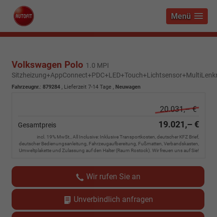
Menü
Volkswagen Polo
1.0 MPI
Sitzheizung+AppConnect+PDC+LED+Touch+Lichtsensor+MultiLenk
Fahrzeugnr.
:
879284
,
Lieferzeit 7-14 Tage
,
Neuwagen
20.031,– €
19.021,– €
Gesamtpreis
incl. 19% MwSt., All Inclusive: Inklusive Transportkosten, deutscher KFZ Brief,
deutscher Bedienungsanleitung, Fahrzeugaufbereitung, Fußmatten, Verbandskasten,
Umweltplakette und Zulassung auf den Halter (Raum Rostock). Wir freuen uns auf Sie!
Wir rufen Sie an
Unverbindlich anfragen