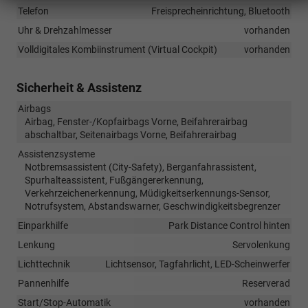
Telefon
Freisprecheinrichtung, Bluetooth
Uhr & Drehzahlmesser
vorhanden
Volldigitales Kombiinstrument (Virtual Cockpit)
vorhanden
Sicherheit & Assistenz
Airbags
Airbag, Fenster-/Kopfairbags Vorne, Beifahrerairbag
abschaltbar, Seitenairbags Vorne, Beifahrerairbag
Assistenzsysteme
Notbremsassistent (City-Safety), Berganfahrassistent,
Spurhalteassistent, Fußgängererkennung,
Verkehrzeichenerkennung, Müdigkeitserkennungs-Sensor,
Notrufsystem, Abstandswarner, Geschwindigkeitsbegrenzer
Einparkhilfe
Park Distance Control hinten
Lenkung
Servolenkung
Lichttechnik
Lichtsensor, Tagfahrlicht, LED-Scheinwerfer
Pannenhilfe
Reserverad
Start/Stop-Automatik
vorhanden