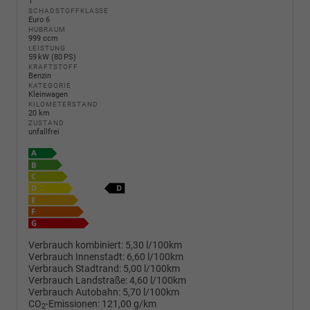
1
SCHADSTOFFKLASSE
Euro 6
HUBRAUM
999 ccm
LEISTUNG
59 kW (80 PS)
KRAFTSTOFF
Benzin
KATEGORIE
Kleinwagen
KILOMETERSTAND
20 km
ZUSTAND
unfallfrei
Verbrauch kombiniert:
5,30 l/100km
Verbrauch Innenstadt:
6,60 l/100km
Verbrauch Stadtrand:
5,00 l/100km
Verbrauch Landstraße:
4,60 l/100km
Verbrauch Autobahn:
5,70 l/100km
CO
-Emissionen:
121,00 g/km
2