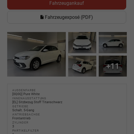
Fahrzeugankauf
Fahrzeugexposé (PDF)
+11
AUSSENFARBE
[0Q0Q] Pure White
INNENAUSSTATTUNG
[EL] Sitzbezug Stoff Titanschwarz
GETRIEBE
Schalt. 5-Gang
ANTRIEBSACHSE
Frontantrieb
ZYLINDER
3
PARTIKELFILTER