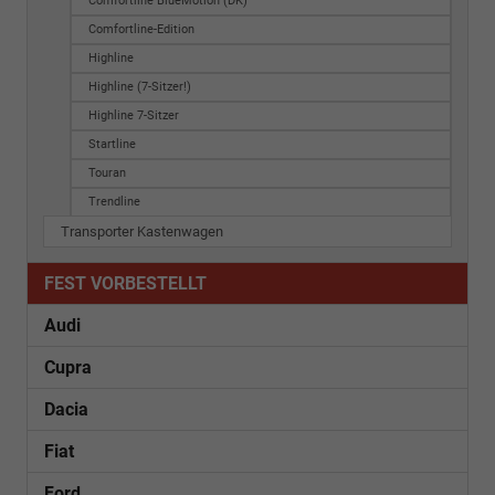
Comfortline BlueMotion (DK)
Comfortline-Edition
Highline
Highline (7-Sitzer!)
Highline 7-Sitzer
Startline
Touran
Trendline
Transporter Kastenwagen
FEST VORBESTELLT
Audi
Cupra
Dacia
Fiat
Ford