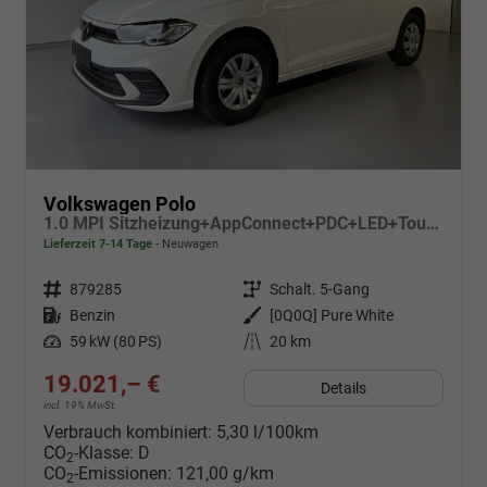
Volkswagen Polo
1.0 MPI Sitzheizung+AppConnect+PDC+LED+Touch+Lichtsensor+MultiLenkrad
Lieferzeit 7-14 Tage
Neuwagen
Fahrzeugnr.
879285
Getriebe
Schalt. 5-Gang
Kraftstoff
Benzin
Außenfarbe
[0Q0Q] Pure White
Leistung
59 kW (80 PS)
Kilometerstand
20 km
19.021,– €
Details
incl. 19% MwSt.
Verbrauch kombiniert:
5,30 l/100km
CO
-Klasse:
D
2
CO
-Emissionen:
121,00 g/km
2