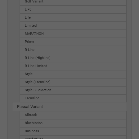
Golf Variant
LIFE
Life
Limited
MARATHON
Prime
R-Line
R-Line (Highline)
R-Line Limited
Style
Style (Trendline)
Style BlueMotion
Trendline
Passat Variant
Alltrack
BlueMotion
Business