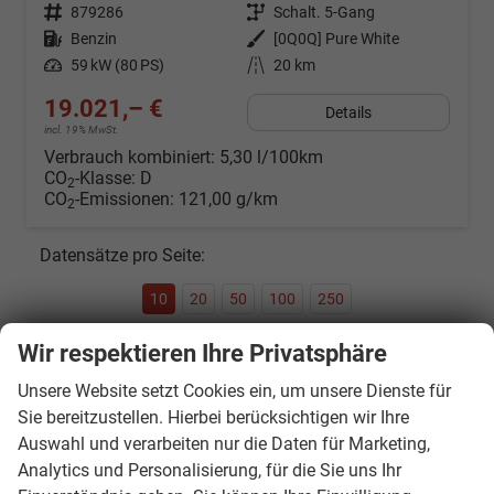
Fahrzeugnr.
879286
Getriebe
Schalt. 5-Gang
Kraftstoff
Benzin
Außenfarbe
[0Q0Q] Pure White
Leistung
59 kW (80 PS)
Kilometerstand
20 km
19.021,– €
Details
incl. 19% MwSt.
Verbrauch kombiniert:
5,30 l/100km
CO
-Klasse:
D
2
CO
-Emissionen:
121,00 g/km
2
Datensätze pro Seite:
10
20
50
100
250
Wir respektieren Ihre Privatsphäre
Seite:
Unsere Website setzt Cookies ein, um unsere Dienste für
Sie bereitzustellen. Hierbei berücksichtigen wir Ihre
Auswahl und verarbeiten nur die Daten für Marketing,
Seiten:
Analytics und Personalisierung, für die Sie uns Ihr