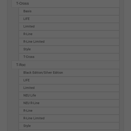
T-Cross
Basis
LIFE
Limited
R-Line
R-Line Limited
Style
T-Cross
T-Roc
Black Edition/Silver Edition
LIFE
Limited
NEU Life
NEU R-Line
R-Line
R-Line Limited
Style