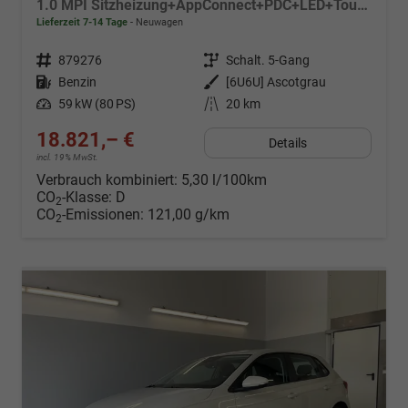
1.0 MPI Sitzheizung+AppConnect+PDC+LED+Touch+Lichtsensor+MultiLenkrad
Lieferzeit 7-14 Tage
Neuwagen
Fahrzeugnr.
879276
Getriebe
Schalt. 5-Gang
Kraftstoff
Benzin
Außenfarbe
[6U6U] Ascotgrau
Leistung
59 kW (80 PS)
Kilometerstand
20 km
18.821,– €
Details
incl. 19% MwSt.
Verbrauch kombiniert:
5,30 l/100km
CO
-Klasse:
D
2
CO
-Emissionen:
121,00 g/km
2