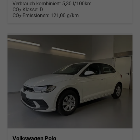
Verbrauch kombiniert:
5,30 l/100km
CO
-Klasse:
D
2
CO
-Emissionen:
121,00 g/km
2
Volkswagen Polo