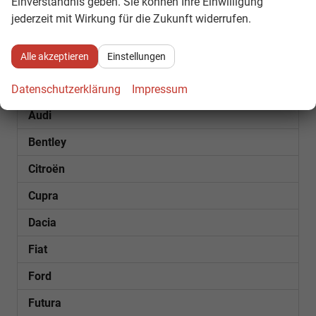
Einverständnis geben. Sie können Ihre Einwilligung
1
2
3
4
...
7
jederzeit mit Wirkung für die Zukunft widerrufen.
Fahrzeugnr.
Alle akzeptieren
Einstellungen
SOFORT VERFÜGBAR
Datenschutzerklärung
Impressum
Audi
Bentley
Citroën
Cupra
Dacia
Fiat
Ford
Futura