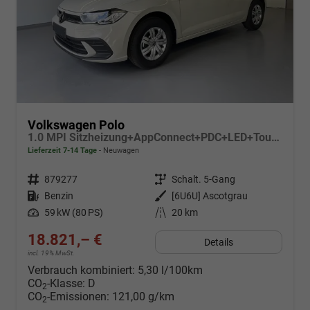
Volkswagen Polo
1.0 MPI Sitzheizung+AppConnect+PDC+LED+Touch+Lichtsensor+MultiLenkrad
Lieferzeit 7-14 Tage
Neuwagen
Fahrzeugnr.
879277
Getriebe
Schalt. 5-Gang
Kraftstoff
Benzin
Außenfarbe
[6U6U] Ascotgrau
Leistung
59 kW (80 PS)
Kilometerstand
20 km
18.821,– €
Details
incl. 19% MwSt.
Verbrauch kombiniert:
5,30 l/100km
CO
-Klasse:
D
2
CO
-Emissionen:
121,00 g/km
2