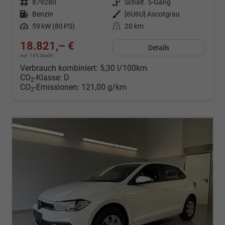
Fahrzeugnr.
879280
Getriebe
Schalt. 5-Gang
Kraftstoff
Benzin
Außenfarbe
[6U6U] Ascotgrau
Leistung
59 kW (80 PS)
Kilometerstand
20 km
18.821,– €
Details
incl. 19% MwSt.
Verbrauch kombiniert:
5,30 l/100km
CO
-Klasse:
D
2
CO
-Emissionen:
121,00 g/km
2