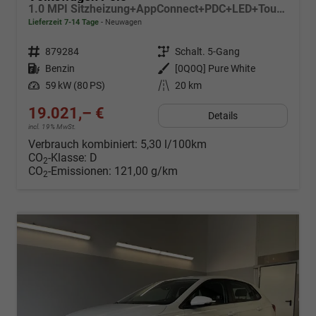
1.0 MPI Sitzheizung+AppConnect+PDC+LED+Touch+Lichtsensor+MultiLenkrad
Lieferzeit 7-14 Tage
Neuwagen
Fahrzeugnr.
879284
Getriebe
Schalt. 5-Gang
Kraftstoff
Benzin
Außenfarbe
[0Q0Q] Pure White
Leistung
59 kW (80 PS)
Kilometerstand
20 km
19.021,– €
Details
incl. 19% MwSt.
Verbrauch kombiniert:
5,30 l/100km
CO
-Klasse:
D
2
CO
-Emissionen:
121,00 g/km
2