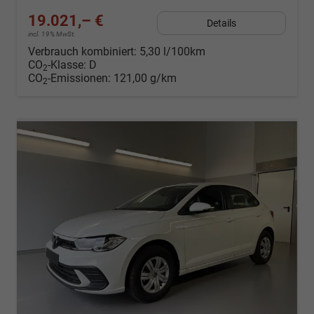
19.021,– €
Details
incl. 19% MwSt.
Verbrauch kombiniert:
5,30 l/100km
CO
-Klasse:
D
2
CO
-Emissionen:
121,00 g/km
2