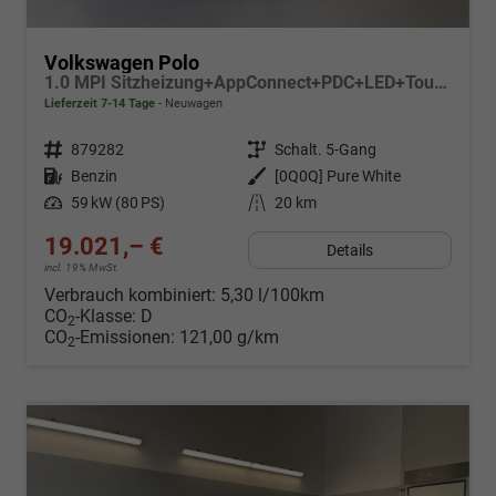
Volkswagen Polo
1.0 MPI Sitzheizung+AppConnect+PDC+LED+Touch+Lichtsensor+MultiLenkrad
Lieferzeit 7-14 Tage
Neuwagen
Fahrzeugnr.
879282
Getriebe
Schalt. 5-Gang
Kraftstoff
Benzin
Außenfarbe
[0Q0Q] Pure White
Leistung
59 kW (80 PS)
Kilometerstand
20 km
19.021,– €
Details
incl. 19% MwSt.
Verbrauch kombiniert:
5,30 l/100km
CO
-Klasse:
D
2
CO
-Emissionen:
121,00 g/km
2