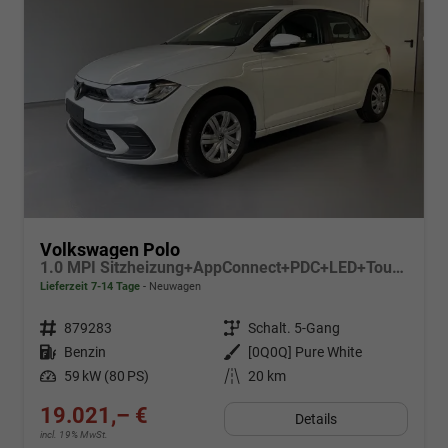
Volkswagen Polo
1.0 MPI Sitzheizung+AppConnect+PDC+LED+Touch+Lichtsensor+MultiLenkrad
Lieferzeit 7-14 Tage
Neuwagen
Fahrzeugnr.
879283
Getriebe
Schalt. 5-Gang
Kraftstoff
Benzin
Außenfarbe
[0Q0Q] Pure White
Leistung
59 kW (80 PS)
Kilometerstand
20 km
19.021,– €
Details
incl. 19% MwSt.