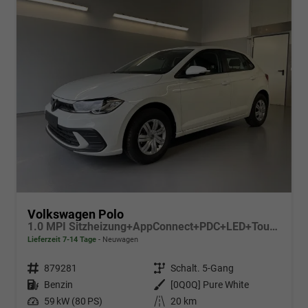
Volkswagen Polo
1.0 MPI Sitzheizung+AppConnect+PDC+LED+Touch+Lichtsensor+MultiLenkrad
Lieferzeit 7-14 Tage
Neuwagen
Fahrzeugnr.
879281
Getriebe
Schalt. 5-Gang
Kraftstoff
Benzin
Außenfarbe
[0Q0Q] Pure White
Leistung
59 kW (80 PS)
Kilometerstand
20 km