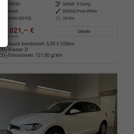
Fahrzeugnr.
879282
Getriebe
Schalt. 5-Gang
Kraftstoff
Benzin
Außenfarbe
[0Q0Q] Pure White
Leistung
59 kW (80 PS)
Kilometerstand
20 km
19.021,– €
Details
incl. 19% MwSt.
Verbrauch kombiniert:
5,30 l/100km
CO
-Klasse:
D
2
CO
-Emissionen:
121,00 g/km
2