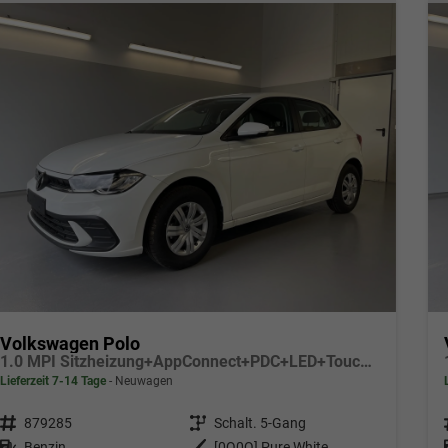
Volkswagen Polo
1.0 MPI Sitzheizung+AppConnect+PDC+LED+Touch+Lichtsensor+MultiLenkrad
Lieferzeit 7-14 Tage
Neuwagen
Fahrzeugnr.
879285
Getriebe
Schalt. 5-Gang
Kraftstoff
Benzin
Außenfarbe
[0Q0Q] Pure White