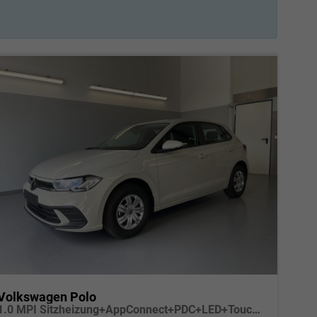
Volkswagen Polo
1.0 MPI Sitzheizung+AppConnect+PDC+LED+Touch+Lichtsensor+MultiLenkrad