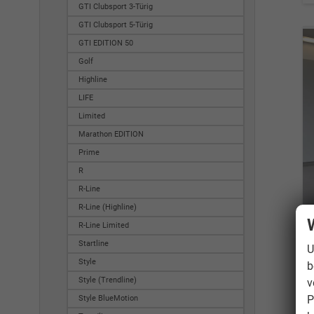
GTI Clubsport 3-Türig
GTI Clubsport 5-Türig
GTI EDITION 50
Golf
Highline
LIFE
Limited
Marathon EDITION
Prime
R
R-Line
R-Line (Highline)
R-Line Limited
Startline
U
Style
b
Style (Trendline)
v
P
Style BlueMotion