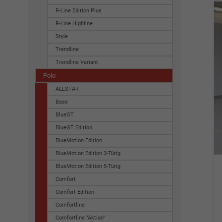
R-Line Edition Plus
R-Line Highline
Style
Trendline
Trendline Variant
Polo
ALLSTAR
Base
BlueGT
BlueGT Edition
BlueMotion Edition
BlueMotion Edition 3-Türig
BlueMotion Edition 5-Türig
Comfort
Comfort Edition
Comfortline
Comfortline "Aktion"