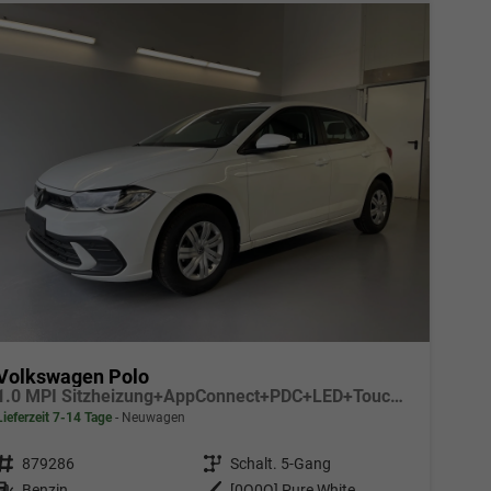
Volkswagen Polo
1.0 MPI Sitzheizung+AppConnect+PDC+LED+Touch+Lichtsensor+MultiLenkrad
Lieferzeit 7-14 Tage
Neuwagen
Fahrzeugnr.
879286
Getriebe
Schalt. 5-Gang
Kraftstoff
Benzin
Außenfarbe
[0Q0Q] Pure White