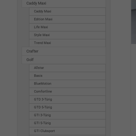
Caddy Maxi
Caddy Maxi
Edition Maxi
Life Maxi
Style Maxi
Trend Maxi
Crafter
Golf
Allstar
Basis
BlueMotion
Comfortline
GTD 3-Türig
GTD 5-Türig
GTI 3-Türig
GTI 5-Türig
GTI Clubsport