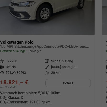
Volkswagen Polo
1.0 MPI Sitzheizung+AppConnect+PDC+LED+Touch+Lichtsensor+MultiLenkrad
Lieferzeit 7-14 Tage
Neuwagen
Fahrzeugnr.
879280
Getriebe
Schalt. 5-Gang
Kraftstoff
Benzin
Außenfarbe
[6U6U] Ascotgrau
Leistung
59 kW (80 PS)
Kilometerstand
20 km
18.821,– €
Details
incl. 19% MwSt.
Verbrauch kombiniert:
5,30 l/100km
CO
-Klasse:
D
2
CO
-Emissionen:
121,00 g/km
2