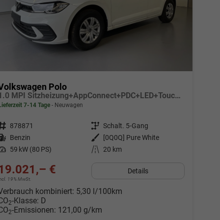
Volkswagen Polo
1.0 MPI Sitzheizung+AppConnect+PDC+LED+Touch+Lichtsensor+MultiLenkrad
Lieferzeit 7-14 Tage
Neuwagen
Fahrzeugnr.
878871
Getriebe
Schalt. 5-Gang
Kraftstoff
Benzin
Außenfarbe
[0Q0Q] Pure White
Leistung
59 kW (80 PS)
Kilometerstand
20 km
19.021,– €
Details
incl. 19% MwSt.
Verbrauch kombiniert:
5,30 l/100km
CO
-Klasse:
D
2
CO
-Emissionen:
121,00 g/km
2