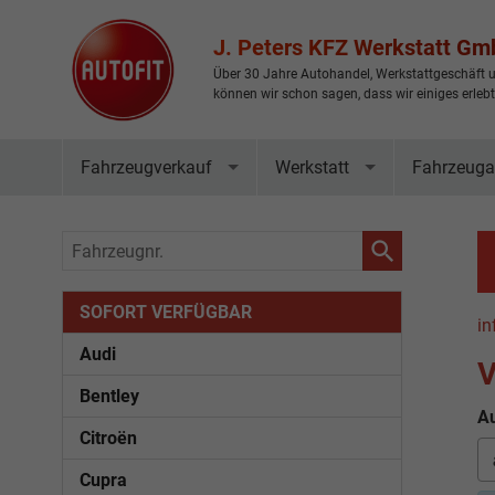
J. Peters KFZ Werkstatt G
Über 30 Jahre Autohandel, Werkstattgeschäft u
können wir schon sagen, dass wir einiges erleb
Fahrzeugverkauf
Werkstatt
Fahrzeuga
Fahrzeugnr.
SOFORT VERFÜGBAR
in
Audi
V
Bentley
Au
Citroën
Cupra