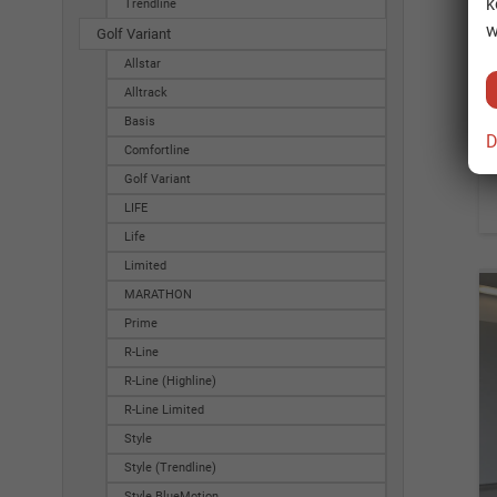
k
Trendline
w
Golf Variant
Allstar
Alltrack
Basis
D
Comfortline
Golf Variant
LIFE
Life
Limited
MARATHON
Prime
R-Line
R-Line (Highline)
R-Line Limited
Style
Style (Trendline)
Style BlueMotion