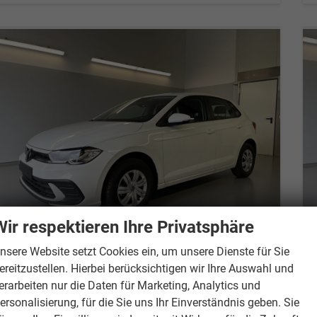
Wir respektieren Ihre Privatsphäre
nsere Website setzt Cookies ein, um unsere Dienste für Sie
ereitzustellen. Hierbei berücksichtigen wir Ihre Auswahl und
Volkswagen Polo
1.0 MPI Sitzheizung+AppConnect+PDC+LED+Touch+Lichtsensor+MultiLenkrad
erarbeiten nur die Daten für Marketing, Analytics und
Lieferzeit 7-14 Tage
Neuwagen
ersonalisierung, für die Sie uns Ihr Einverständnis geben. Sie