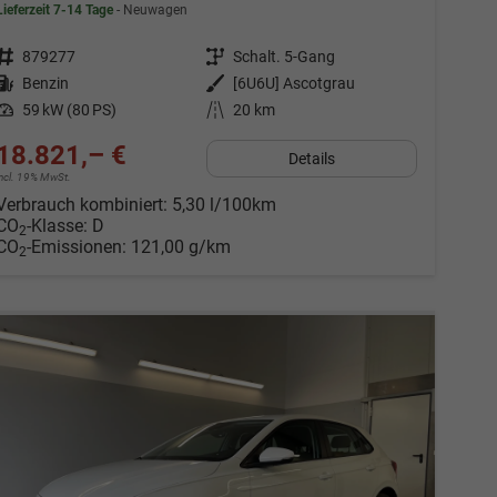
Lieferzeit 7-14 Tage
Neuwagen
Fahrzeugnr.
879277
Getriebe
Schalt. 5-Gang
Kraftstoff
Benzin
Außenfarbe
[6U6U] Ascotgrau
Leistung
59 kW (80 PS)
Kilometerstand
20 km
18.821,– €
Details
incl. 19% MwSt.
Verbrauch kombiniert:
5,30 l/100km
CO
-Klasse:
D
2
CO
-Emissionen:
121,00 g/km
2