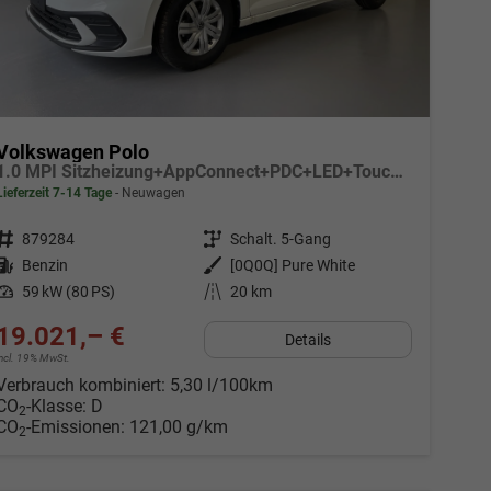
Volkswagen Polo
1.0 MPI Sitzheizung+AppConnect+PDC+LED+Touch+Lichtsensor+MultiLenkrad
Lieferzeit 7-14 Tage
Neuwagen
Fahrzeugnr.
879284
Getriebe
Schalt. 5-Gang
Kraftstoff
Benzin
Außenfarbe
[0Q0Q] Pure White
Leistung
59 kW (80 PS)
Kilometerstand
20 km
19.021,– €
Details
incl. 19% MwSt.
Verbrauch kombiniert:
5,30 l/100km
CO
-Klasse:
D
2
CO
-Emissionen:
121,00 g/km
2