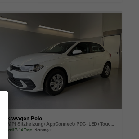
Volkswagen Polo
1.0 MPI Sitzheizung+AppConnect+PDC+LED+Touch+Lichtsensor+MultiLenkrad
Lieferzeit 7-14 Tage
Neuwagen