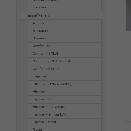
Trendline
Passat Variant
Alltrack
BlueMotion
Business
Comfortline
Comfortline PLUS
Comfortline PLUS Variant
Comfortline Variant
Elegance
HIGHLINE (176kW/240PS)
Highline
Highline PLUS
Highline PLUS Variant
Highline Premium NAVI
Highline Variant
R-Line