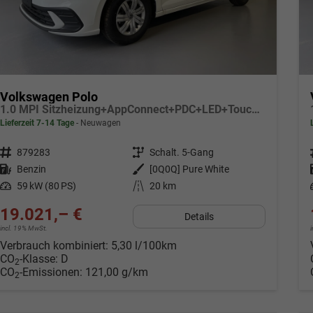
Volkswagen Polo
1.0 MPI Sitzheizung+AppConnect+PDC+LED+Touch+Lichtsensor+MultiLenkrad
Lieferzeit 7-14 Tage
Neuwagen
Fahrzeugnr.
879283
Getriebe
Schalt. 5-Gang
Kraftstoff
Benzin
Außenfarbe
[0Q0Q] Pure White
Leistung
59 kW (80 PS)
Kilometerstand
20 km
19.021,– €
Details
incl. 19% MwSt.
Verbrauch kombiniert:
5,30 l/100km
CO
-Klasse:
D
2
CO
-Emissionen:
121,00 g/km
2