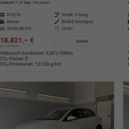
Lieferzeit 7-14 Tage
Neuwagen
Fahrzeugnr.
879276
Getriebe
Schalt. 5-Gang
Kraftstoff
Benzin
Außenfarbe
[6U6U] Ascotgrau
Leistung
59 kW (80 PS)
Kilometerstand
20 km
18.821,– €
Details
incl. 19% MwSt.
Verbrauch kombiniert:
5,30 l/100km
CO
-Klasse:
D
2
CO
-Emissionen:
121,00 g/km
2