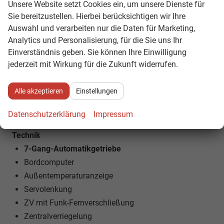
Licht und Sicht
Unsere Website setzt Cookies ein, um unsere Dienste für
LED-SCHEINWERFER (VOLL)
Sie bereitzustellen. Hierbei berücksichtigen wir Ihre
Auswahl und verarbeiten nur die Daten für Marketing,
Matrix LED
Analytics und Personalisierung, für die Sie uns Ihr
LED-Tagfahrlicht
Einverständnis geben. Sie können Ihre Einwilligung
LED-Heckleuchten
jederzeit mit Wirkung für die Zukunft widerrufen.
Lichtautomatik
Coming-Home-Funktion
Alle akzeptieren
Einstellungen
Leaving-Home-Funktion
NEBELSCHEINWERFER
Datenschutzerklärung
Impressum
Technik
7-Gang-Automatikgetriebe
Bordcomputer
Außentemperaturanzeige
Servolenkung
ZV mit Funk-Fernverschließung
Zentralverriegelung