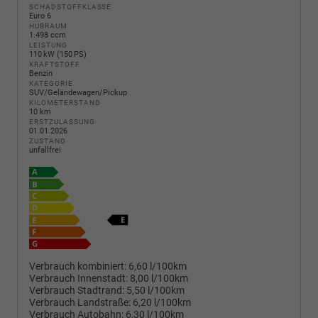
SCHADSTOFFKLASSE
Euro 6
HUBRAUM
1.498 ccm
LEISTUNG
110 kW (150 PS)
KRAFTSTOFF
Benzin
KATEGORIE
SUV/Geländewagen/Pickup
KILOMETERSTAND
10 km
ERSTZULASSUNG
01.01.2026
ZUSTAND
unfallfrei
Verbrauch kombiniert:
6,60 l/100km
Verbrauch Innenstadt:
8,00 l/100km
Verbrauch Stadtrand:
5,50 l/100km
Verbrauch Landstraße:
6,20 l/100km
Verbrauch Autobahn:
6,30 l/100km