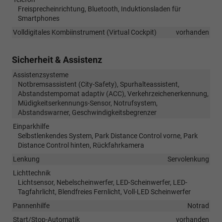
Freisprecheinrichtung, Bluetooth, Induktionsladen für
Smartphones
Volldigitales Kombiinstrument (Virtual Cockpit)
vorhanden
Sicherheit & Assistenz
Assistenzsysteme
Notbremsassistent (City-Safety), Spurhalteassistent,
Abstandstempomat adaptiv (ACC), Verkehrzeichenerkennung,
Müdigkeitserkennungs-Sensor, Notrufsystem,
Abstandswarner, Geschwindigkeitsbegrenzer
Einparkhilfe
Selbstlenkendes System, Park Distance Control vorne, Park
Distance Control hinten, Rückfahrkamera
Lenkung
Servolenkung
Lichttechnik
Lichtsensor, Nebelscheinwerfer, LED-Scheinwerfer, LED-
Tagfahrlicht, Blendfreies Fernlicht, Voll-LED Scheinwerfer
Pannenhilfe
Notrad
Start/Stop-Automatik
vorhanden