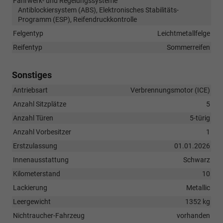
Fahrwerk- und Regelungssysteme
Antiblockiersystem (ABS), Elektronisches Stabilitäts-
Programm (ESP), Reifendruckkontrolle
Felgentyp
Leichtmetallfelge
Reifentyp
Sommerreifen
Sonstiges
Antriebsart
Verbrennungsmotor (ICE)
Anzahl Sitzplätze
5
Anzahl Türen
5-türig
Anzahl Vorbesitzer
1
Erstzulassung
01.01.2026
Innenausstattung
Schwarz
Kilometerstand
10
Lackierung
Metallic
Leergewicht
1352 kg
Nichtraucher-Fahrzeug
vorhanden