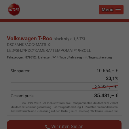
Menü
Volkswagen T-Roc
black style 1,5 TSI
DSG*AHK*ACC*MATRIX-
LED*SHZ*PDC*KAMERA*TEMPOMAT*19-ZOLL
Fahrzeugnr.
:
879512
,
Lieferzeit 7-14 Tage
,
Fahrzeug mit Tageszulassung
10.654,– €
Sie sparen:
23,1%
35.931,– €
35.431,– €
Gesamtpreis
incl. 19% MwSt., All Inclusive: Inklusive Transportkosten, deutscher KFZ Brief,
deutscher Bedienungsanleitung, Fahrzeugaufbereitung, Fußmatten, Verbandskasten,
Umweltplakette und Zulassung auf den Halter (Raum Rostock). Wir freuen uns auf Sie!
Wir rufen Sie an