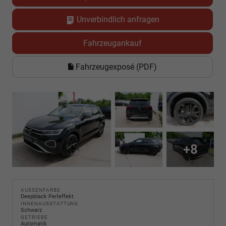
Unverbindlich anfragen
Fahrzeugankauf
Fahrzeugexposé (PDF)
+8
AUSSENFARBE
Deepblack Perleffekt
INNENAUSSTATTUNG
Schwarz
GETRIEBE
Automatik