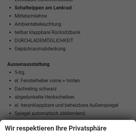
Schaltwippen am Lenkrad
Mittelarmlehne
Ambientebeleuchtung
teilbar klappbare Rücksitzbank
DURCHLADEMÖGLICHKEIT
Gepäckraumabdeckung
Aussenausstattung
5-trg.
el. Fensterheber vorne + hinten
Dachreling schwarz
abgedunkelte Heckscheiben
el. heranklappbare und beheizbare Außenspiegel
Spiegel automatisch abblendend
Colorverglasung
Wir respektieren Ihre Privatsphäre