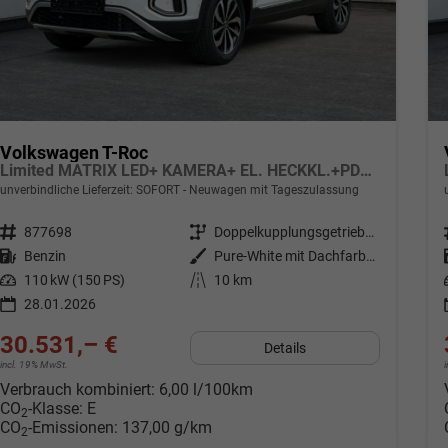
Volkswagen T-Roc
Limited MATRIX LED+ KAMERA+ EL. HECKKL.+PDC+SHZ
unverbindliche Lieferzeit: SOFORT
Neuwagen mit Tageszulassung
Fahrzeugnr.
877698
Getriebe
Doppelkupplungsgetriebe (DSG)
Kraftstoff
Benzin
Außenfarbe
Pure-White mit Dachfarbe in Deep Black Perleffekt
Leistung
110 kW (150 PS)
Kilometerstand
10 km
28.01.2026
30.531,– €
Details
incl. 19% MwSt.
Verbrauch kombiniert:
6,00 l/100km
CO
-Klasse:
E
2
CO
-Emissionen:
137,00 g/km
2