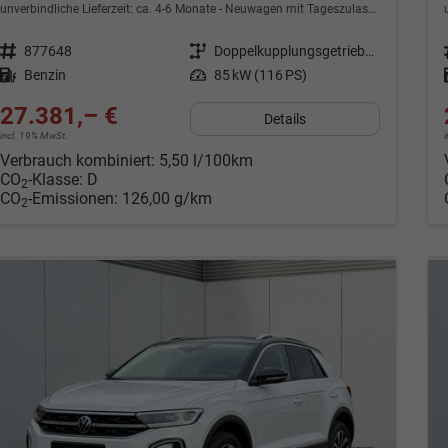
unverbindliche Lieferzeit: ca. 4-6 Monate
Neuwagen mit Tageszulassung
Fahrzeugnr.
877648
Getriebe
Doppelkupplungsgetriebe (DSG)
Kraftstoff
Benzin
Leistung
85 kW (116 PS)
27.381,– €
Details
incl. 19% MwSt.
Verbrauch kombiniert:
5,50 l/100km
CO
-Klasse:
D
2
CO
-Emissionen:
126,00 g/km
2