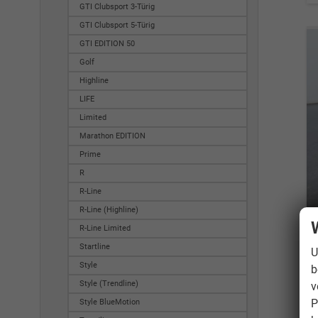
GTI Clubsport 3-Türig
GTI Clubsport 5-Türig
GTI EDITION 50
Golf
Highline
LIFE
Limited
Marathon EDITION
Prime
R
R-Line
R-Line (Highline)
R-Line Limited
Startline
U
Style
b
Style (Trendline)
v
P
Style BlueMotion