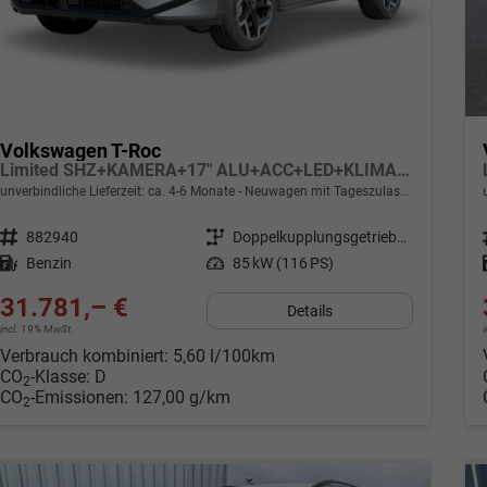
Volkswagen T-Roc
Limited SHZ+KAMERA+17" ALU+ACC+LED+KLIMA+PARK ASSIST
unverbindliche Lieferzeit: ca. 4-6 Monate
Neuwagen mit Tageszulassung
Fahrzeugnr.
882940
Getriebe
Doppelkupplungsgetriebe (DSG)
Kraftstoff
Benzin
Leistung
85 kW (116 PS)
31.781,– €
Details
incl. 19% MwSt.
Verbrauch kombiniert:
5,60 l/100km
CO
-Klasse:
D
2
CO
-Emissionen:
127,00 g/km
2