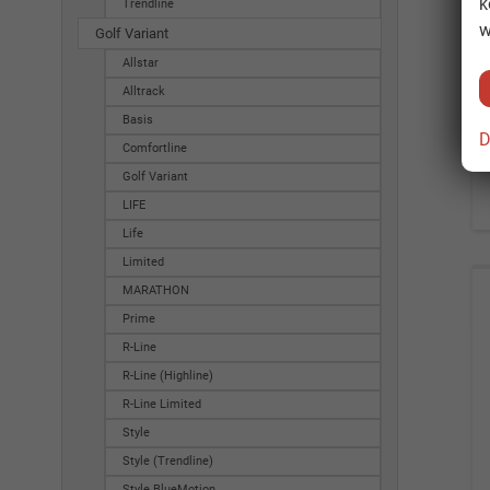
k
Trendline
w
Golf Variant
Allstar
Alltrack
Basis
D
Comfortline
Golf Variant
LIFE
Life
Limited
MARATHON
Prime
R-Line
R-Line (Highline)
R-Line Limited
Style
Style (Trendline)
Style BlueMotion