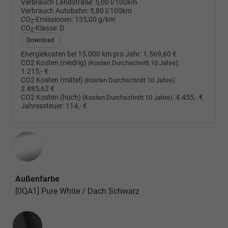
Verbrauch Landstraße:
5,00 l/100km
Verbrauch Autobahn:
5,80 l/100km
CO
-Emissionen:
135,00 g/km
2
CO
-Klasse:
D
2
Download
Energiekosten bei 15.000 km pro Jahr:
1.569,60 €
CO2 Kosten (niedrig)
:
(Kosten Durchschnitt 10 Jahre)
1.215,- €
CO2 Kosten (mittel)
:
(Kosten Durchschnitt 10 Jahre)
2.885,62 €
CO2 Kosten (hoch)
:
4.455,- €
(Kosten Durchschnitt 10 Jahre)
Jahressteuer:
114,- €
Außenfarbe
[0QA1] Pure White / Dach Schwarz
Innenausstattung