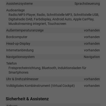
Assistenzsysteme
Sprachsteuerung
Audioanlage
Radio/MP3-Player, Radio, Schnittstelle MP3, Schnittstelle USB,
Digitalradio DAB, Farbdisplay, Android Auto, Apple CarPlay,
Musikstreaming integriert, Touchscreen
Außentemperaturanzeige
vorhanden
Bordcomputer
vorhanden
Head-up-Display
vorhanden
Internetanbindung
vorhanden
Navigationssystem
Navigation
Telefon
Freisprecheinrichtung, Bluetooth, Induktionsladen für
Smartphones
Uhr & Drehzahlmesser
vorhanden
Volldigitales Kombiinstrument (Virtual Cockpit)
vorhanden
Sicherheit & Assistenz
Airbags