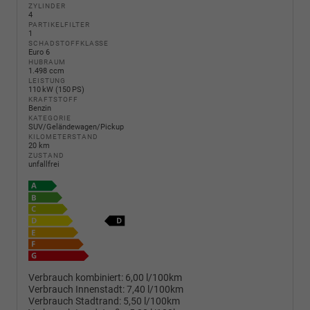
ZYLINDER
4
PARTIKELFILTER
1
SCHADSTOFFKLASSE
Euro 6
HUBRAUM
1.498 ccm
LEISTUNG
110 kW (150 PS)
KRAFTSTOFF
Benzin
KATEGORIE
SUV/Geländewagen/Pickup
KILOMETERSTAND
20 km
ZUSTAND
unfallfrei
Verbrauch kombiniert:
6,00 l/100km
Verbrauch Innenstadt:
7,40 l/100km
Verbrauch Stadtrand:
5,50 l/100km