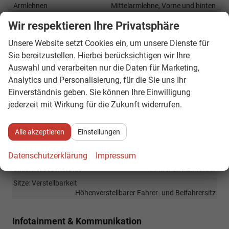
Armlehnen
Mittelarmlehne, Vorne und hinten
Durchlademöglichkeit
vorhanden
Wir respektieren Ihre Privatsphäre
Fensterheber
elektrisch 4-fach
Unsere Website setzt Cookies ein, um unsere Dienste für
Innenraumfilter
vorhanden
Sie bereitzustellen. Hierbei berücksichtigen wir Ihre
Klimatisierung
Auswahl und verarbeiten nur die Daten für Marketing,
Klimaautomatik, Klimaanlage hinten, 3-Zonen-Klimaautomatik
Analytics und Personalisierung, für die Sie uns Ihr
Laderaumabdeckung
vorhanden
Einverständnis geben. Sie können Ihre Einwilligung
Lenkrad
jederzeit mit Wirkung für die Zukunft widerrufen.
in Leder, höhenverstellbar, mit Multifunktionen, in
Sportausführung, mit Lenkradheizung, mit Schaltwippen
Alle akzeptieren
Einstellungen
Sitze
Isofix (Kindersitzbefestigung), Rücksitzbank hinten geteilt,
Sitzheizung, Sportsitze, Isofix Beifahrersitz
Datenschutzerklärung
Impressum
Sitze: Lordosenstütze
Fahrer und Beifahrer
Sitze: Verstellbarkeit
Höhenverstellbarer Fahrer- und Beifahrersitz
Infotainment & Kommunikation