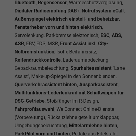
Bluetooth, Regensensor
, Wärmeschutzverglasung,
Digitaler Radioempfang DAB+
,
Notrufsystem eCall,
Außenspiegel elektrisch einstell- und beheizbar,
Fensterheber vorn und hinten elektrisch
,
Servolenkung, Parkbremse elektronisch,
ESC, ABS,
ASR
, EBV, EDS, MSR,
Front Assist inkl. City-
Notbremsfunktion
, Isofix Beifahrersitz,
Reifendruckkontrolle
, Laderaumabdeckung,
Gepäckraumbeleuchtung,
Spurhalteassistent
"Lane
Assist", Make-up-Spiegel in den Sonnenblenden,
Querverkehrassistent hinten, Ausparkassistent,
Multifunktions-Lederlenkrad mit Schaltwippen für
DSG-Getriebe
, Stoßfänger im R-Design,
Fahrprofilauswahl
, We Connect Online-Dienste
(Vorbereitung), Rücksitzlehne geteilt umklappbar,
Umgebungsbeleuchtung,
Mittelarmlehne hinten,
ParkPilot vorn und hinten
, Pedale aus Edelstahl,