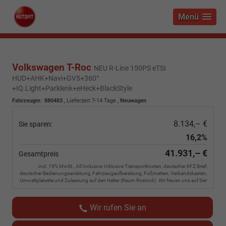
Menü
Volkswagen T-Roc
NEU R-Line 150PS eTSI
HUD+AHK+Navi+GV5+360°
+IQ.Light+Parklenk+eHeck+BlackStyle
Fahrzeugnr.
:
880483
,
Lieferzeit 7-14 Tage
,
Neuwagen
8.134,– €
Sie sparen:
16,2%
41.931,– €
Gesamtpreis
incl. 19% MwSt., All Inclusive: Inklusive Transportkosten, deutscher KFZ Brief,
deutscher Bedienungsanleitung, Fahrzeugaufbereitung, Fußmatten, Verbandskasten,
Umweltplakette und Zulassung auf den Halter (Raum Rostock). Wir freuen uns auf Sie!
Wir rufen Sie an