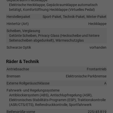
Elektrische Heckklappe, Gepäckraumklappe automatisch
betätigt, Komfortöffnung Heckklappe (Virtuelles Pedal)
Herstellerpaket
Sport-Paket, Technik-Paket, Winter-Paket
Hintertür (Art)
Heckklappe
Scheiben, Verglasung
Getönte Scheiben, Privacy Glass (Heckscheibe und hintere
Seitenscheiben abgedunkelt), Wärmeschutzglas
Schwarze Optik
vorhanden
Räder & Technik
Antriebsachse
Frontantrieb
Bremsen
Elektronische Parkbremse
Externe Rollgeräuschklasse
A
Fahrwerk- und Regelungssysteme
Antiblockiersystem (ABS), Antischlupfregelung (ASR),
Elektronisches Stabilitäts-Programm (ESP), Traktionskontrolle
(ASR/CTS/ETS), Reifendruckkontrolle, Sportfahrwerk
Reifengröße vorne
225/45 R19