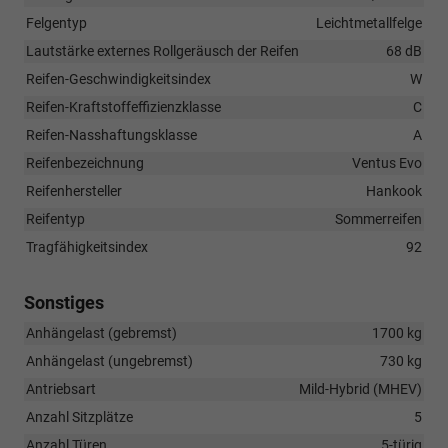
Felgentyp
Leichtmetallfelge
Lautstärke externes Rollgeräusch der Reifen
68 dB
Reifen-Geschwindigkeitsindex
W
Reifen-Kraftstoffeffizienzklasse
C
Reifen-Nasshaftungsklasse
A
Reifenbezeichnung
Ventus Evo
Reifenhersteller
Hankook
Reifentyp
Sommerreifen
Tragfähigkeitsindex
92
Sonstiges
Anhängelast (gebremst)
1700 kg
Anhängelast (ungebremst)
730 kg
Antriebsart
Mild-Hybrid (MHEV)
Anzahl Sitzplätze
5
Anzahl Türen
5-türig