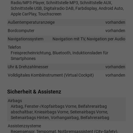
Radio/MP3-Player, Schnittstelle MP3, Schnittstelle AUX,
Schnittstelle USB, Digitalradio DAB, Farbdisplay, Android Auto,
Apple CarPlay, Touchscreen
Außentemperaturanzeige
vorhanden
Bordcomputer
vorhanden
Navigationssystem
Navigation mit TV, Navigation per Audio
Telefon
Freisprecheinrichtung, Bluetooth, Induktionsladen für
Smartphones
Uhr & Drehzahlmesser
vorhanden
Volldigitales Kombiinstrument (Virtual Cockpit)
vorhanden
Sicherheit & Assistenz
Airbags
Airbag, Fenster-/Kopfairbags Vorne, Beifahrerairbag
abschaltbar, Knieairbags Vorne, Seitenairbags Vorne,
Seitenairbags Hinten, Vorhangairbag, Beifahrerairbag
Assistenzsysteme
Regensensor, Tempomat, Notbremsassistent (City-Safety),