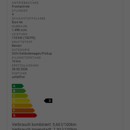
ANTRIEBSACHSE
Frontantrieb
ZYLINDER
4
SCHADSTOFFKLASSE
Euro 6e
HUBRAUM
1.498 ccm
LEISTUNG
110 kW (150 PS)
KRAFTSTOFF
Benzin
KATEGORIE
SUV/Geländewagen/Pickup
KILOMETERSTAND
10 km
ERSTZULASSUNG
28.05.2026
ZUSTAND
unfallfrei
Verbrauch kombiniert:
5,60 l/100km
Verbrauch Innenstadt:
7,30 l/100km