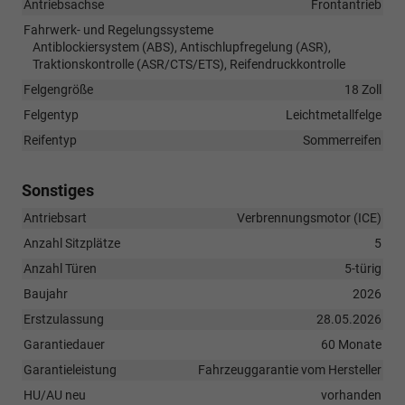
Antriebsachse
Frontantrieb
Fahrwerk- und Regelungssysteme
Antiblockiersystem (ABS), Antischlupfregelung (ASR),
Traktionskontrolle (ASR/CTS/ETS), Reifendruckkontrolle
Felgengröße
18 Zoll
Felgentyp
Leichtmetallfelge
Reifentyp
Sommerreifen
Sonstiges
Antriebsart
Verbrennungsmotor (ICE)
Anzahl Sitzplätze
5
Anzahl Türen
5-türig
Baujahr
2026
Erstzulassung
28.05.2026
Garantiedauer
60 Monate
Garantieleistung
Fahrzeuggarantie vom Hersteller
HU/AU neu
vorhanden