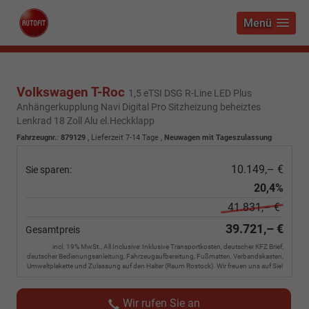
Menü
Volkswagen T-Roc
1,5 eTSI DSG R-Line LED Plus
Anhängerkupplung Navi Digital Pro Sitzheizung beheiztes
Lenkrad 18 Zoll Alu el.Heckklapp
Fahrzeugnr.
:
879129
,
Lieferzeit 7-14 Tage
,
Neuwagen mit Tageszulassung
10.149,– €
Sie sparen:
20,4%
41.831,– €
39.721,– €
Gesamtpreis
incl. 19% MwSt., All Inclusive: Inklusive Transportkosten, deutscher KFZ Brief,
deutscher Bedienungsanleitung, Fahrzeugaufbereitung, Fußmatten, Verbandskasten,
Umweltplakette und Zulassung auf den Halter (Raum Rostock). Wir freuen uns auf Sie!
Wir rufen Sie an