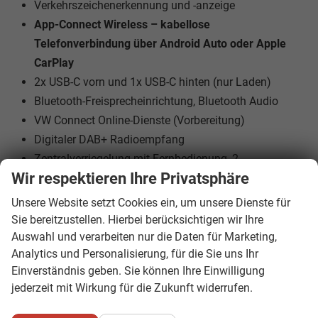
Verkehrszeichenerkennung und -anzeige
App-Connect Wireless – kabellose
Telefonverbindung über Android Auto oder Apple
CarPlay
2x USB-C vorn und 1x USB-C hinten (nur Laden)
Bluetooth-Freisprecheinrichtung, Bluetooth Audio
VW Connect Online-Dienste (Vorbereitung)
Digitaler DAB+ Radioempfang
Zentralverriegelung mit Fernbedienung, 2
Wir respektieren Ihre Privatsphäre
Klappschlüssel
Multifunktions-Lederlenkrad mit Schaltwippen
Unsere Website setzt Cookies ein, um unsere Dienste für
Elektromechanische Servolenkung mit variabler Kraft
Sie bereitzustellen. Hierbei berücksichtigen wir Ihre
je nach Geschwindigkeit
Auswahl und verarbeiten nur die Daten für Marketing,
Analytics und Personalisierung, für die Sie uns Ihr
Lenkrad in Höhe und Länge verstellbar
Einverständnis geben. Sie können Ihre Einwilligung
Elektrische Fensterheber vorn und hinten
jederzeit mit Wirkung für die Zukunft widerrufen.
Elektrische Außenspiegel, beheizt, asphärisch auf der
Fahrerseite