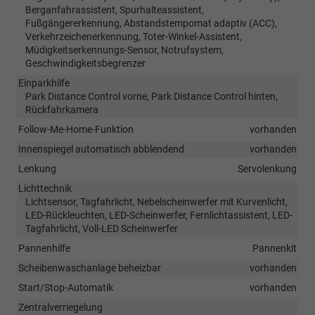
Berganfahrassistent, Spurhalteassistent,
Fußgängererkennung, Abstandstempomat adaptiv (ACC),
Verkehrzeichenerkennung, Toter-Winkel-Assistent,
Müdigkeitserkennungs-Sensor, Notrufsystem,
Geschwindigkeitsbegrenzer
Einparkhilfe
Park Distance Control vorne, Park Distance Control hinten,
Rückfahrkamera
Follow-Me-Home-Funktion
vorhanden
Innenspiegel automatisch abblendend
vorhanden
Lenkung
Servolenkung
Lichttechnik
Lichtsensor, Tagfahrlicht, Nebelscheinwerfer mit Kurvenlicht,
LED-Rückleuchten, LED-Scheinwerfer, Fernlichtassistent, LED-
Tagfahrlicht, Voll-LED Scheinwerfer
Pannenhilfe
Pannenkit
Scheibenwaschanlage beheizbar
vorhanden
Start/Stop-Automatik
vorhanden
Zentralverriegelung