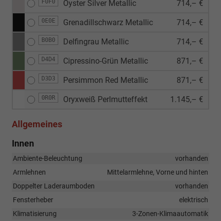
F0F0
Oyster Silver Metallic
714,– €
0E0E
Grenadillschwarz Metallic
714,– €
B0B0
Delfingrau Metallic
714,– €
D4D4
Cipressino-Grün Metallic
871,– €
D3D3
Persimmon Red Metallic
871,– €
0R0R
Oryxweiß Perlmutteffekt
1.145,– €
Allgemeines
Innen
Ambiente-Beleuchtung
vorhanden
Armlehnen
Mittelarmlehne, Vorne und hinten
Doppelter Laderaumboden
vorhanden
Fensterheber
elektrisch
Klimatisierung
3-Zonen-Klimaautomatik