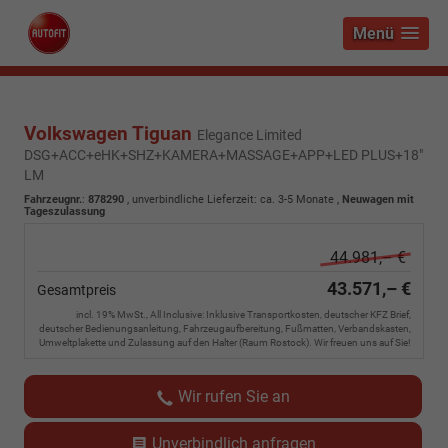
Menü
Volkswagen Tiguan
Elegance Limited
DSG+ACC+eHK+SHZ+KAMERA+MASSAGE+APP+LED PLUS+18"
LM
Fahrzeugnr.
:
878290
, unverbindliche Lieferzeit: ca. 3-5 Monate ,
Neuwagen mit
Tageszulassung
44.981,– €
43.571,– €
Gesamtpreis
incl. 19% MwSt., All Inclusive: Inklusive Transportkosten, deutscher KFZ Brief,
deutscher Bedienungsanleitung, Fahrzeugaufbereitung, Fußmatten, Verbandskasten,
Umweltplakette und Zulassung auf den Halter (Raum Rostock). Wir freuen uns auf Sie!
Wir rufen Sie an
Unverbindlich anfragen