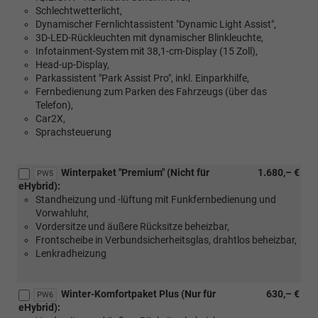
Schlechtwetterlicht,
Dynamischer Fernlichtassistent "Dynamic Light Assist",
3D-LED-Rückleuchten mit dynamischer Blinkleuchte,
Infotainment-System mit 38,1-cm-Display (15 Zoll),
Head-up-Display,
Parkassistent "Park Assist Pro", inkl. Einparkhilfe,
Fernbedienung zum Parken des Fahrzeugs (über das
Telefon),
Car2X,
Sprachsteuerung
Winterpaket "Premium" (Nicht für
1.680,– €
PW5
eHybrid):
Standheizung und -lüftung mit Funkfernbedienung und
Vorwahluhr,
Vordersitze und äußere Rücksitze beheizbar,
Frontscheibe in Verbundsicherheitsglas, drahtlos beheizbar,
Lenkradheizung
Winter-Komfortpaket Plus (Nur für
630,– €
PW6
eHybrid):