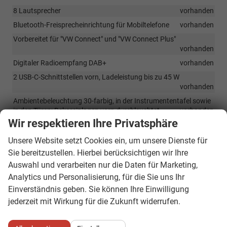
8 Lautsprecher
vorhanden
Bluetooth-Freisprecheinrichtung für Mobiltelefone
vorhanden
Vorbereitet für "VW Connect" und "VW Connect Plus"
vorhanden
Digitaler Radioempfang DAB+
vorhanden
2 USB-C-Schnittstellen vorn, Ladeleistung bis zu 45 W
vorhanden
Ambientebeleuchtung 30-farbig, in der Instrumententafel sowie
in den Türen; Dekoreinlagen vorn durchleuchtet
vorhanden
Wir respektieren Ihre Privatsphäre
Sicherheit & Assistenz
Unsere Website setzt Cookies ein, um unsere Dienste für
Sie bereitzustellen. Hierbei berücksichtigen wir Ihre
Airbag für Fahrer und Beifahrer, mit Beifahrerairbag-
Deaktivierung
vorhanden
Auswahl und verarbeiten nur die Daten für Marketing,
Analytics und Personalisierung, für die Sie uns Ihr
Kopf- und Seitenairbags vorn und hinten, Center-Airbag
vorhanden
Einverständnis geben. Sie können Ihre Einwilligung
jederzeit mit Wirkung für die Zukunft widerrufen.
Notbremsassistent "Front Assist" mit Fußgänger- und
Radfahrererkennung
vorhanden
Spurhalteassistent "Lane Assist"
vorhanden