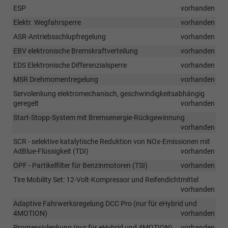
ESP
vorhanden
Elektr. Wegfahrsperre
vorhanden
ASR-Antriebsschlupfregelung
vorhanden
EBV elektronische Bremskraftverteilung
vorhanden
EDS Elektronische Differenzialsperre
vorhanden
MSR Drehmomentregelung
vorhanden
Servolenkung elektromechanisch, geschwindigkeitsabhängig
geregelt
vorhanden
Start-Stopp-System mit Bremsenergie-Rückgewinnung
vorhanden
SCR - selektive katalytische Reduktion von NOx-Emissionen mit
AdBlue-Flüssigkeit (TDI)
vorhanden
OPF - Partikelfilter für Benzinmotoren (TSI)
vorhanden
Tire Mobility Set: 12-Volt-Kompressor und Reifendichtmittel
vorhanden
Adaptive Fahrwerksregelung DCC Pro (nur für eHybrid und
4MOTION)
vorhanden
Progressivlenkung (nur für eHybrid und 4MOTION)
vorhanden