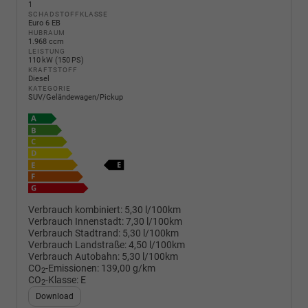
1
SCHADSTOFFKLASSE
Euro 6 EB
HUBRAUM
1.968 ccm
LEISTUNG
110 kW (150 PS)
KRAFTSTOFF
Diesel
KATEGORIE
SUV/Geländewagen/Pickup
Verbrauch kombiniert:
5,30 l/100km
Verbrauch Innenstadt:
7,30 l/100km
Verbrauch Stadtrand:
5,30 l/100km
Verbrauch Landstraße:
4,50 l/100km
Verbrauch Autobahn:
5,30 l/100km
CO
-Emissionen:
139,00 g/km
2
CO
-Klasse:
E
2
Download