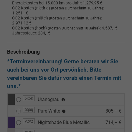
Energiekosten bei 15.000 km pro Jahr:
1.279,95 €
CO2 Kosten (niedrig)
:
(Kosten Durchschnitt 10 Jahre)
1.251,- €
CO2 Kosten (mittel)
:
(Kosten Durchschnitt 10 Jahre)
2.971,12 €
CO2 Kosten (hoch)
:
4.587,- €
(Kosten Durchschnitt 10 Jahre)
Jahressteuer:
284,- €
Beschreibung
*Terminvereinbarung! Gerne beraten wir Sie
auch bei uns vor Ort persönlich. Bitte
vereinbaren Sie dafür vorab einen Termin mit
uns.*
5K5K
Uranograu
0Q0Q
Pure White
305,– €
V2V2
Nightshade Blue Metallic
714,– €