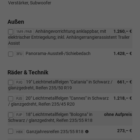
Verstärker, Subwoofer
Außen
Anhängevorrichtung anklappbar, mit
1.260,– €
1M9 /PAB
elektrischer Entriegelung; inkl. Anhängerrangierassistent Trailer
Assist
Panorama-Ausstell-/Schiebedach
1.428,– €
3FU
Räder & Technik
19" Leichtmetallfelgen "Catania" in Schwarz /
661,– €
PJQ
glanzgedreht, Reifen 235/50 R19
20" Leichtmetallfelgen "Cannes" in Schwarz
1.218,– €
PJS
/ glanzgedreht, Reifen 235/45 R20
18" Leichtmetallfelgen "Bologna" in
ohne Aufpreis
PJP
Schwarz / glanzgedreht, Reifen 235/55 R18
(Nicht
273,– €
Ganzjahresreifen 235/55 R18
H8X
in