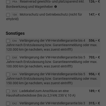
Reserverad gewichts- und platzsparend inkl.
126,– €
Verbindung
PRA
(Nicht
mit:
Bordwerkzeug und Wagenheber
für
[PJP]
Motorschutz und Getriebeschutz (nicht für
147,– €
eHybrid)
1SK
18"
eHybrid)
Leichtmetallfelgen
"Bologna",
[PJQ]
Sonstiges
19"
Leichtmetallfelgen
Verlängerung der VW-Herstellergarantie bis 4
556,– €
EA6
"Catania",
Jahre nach Erstzulassung bzw. Garantieanmeldung oder max.
[PJS]
120.000 km (je nachdem, was zuerst eintrifft)
20"
Leichtmetallfelgen
Verlängerung der VW-Herstellergarantie bis 5
703,– €
EA8
"Cannes"
Jahre nach Erstzulassung bzw. Garantieanmeldung oder max.
oder
100.000 km (je nachdem, was zuerst eintrifft)
[PJU]
20"
Verlängerung der VW-Herstellergarantie bis 5
956,– €
EA9
Leichtmetallfelgen
Jahre nach Erstzulassung bzw. Garantieanmeldung oder max.
"York")
150.000 km (je nachdem, was zuerst eintrifft)
Ladekabel zum Anschluss an eine
189,– €
EV3
Haushaltssteckdose (bis zu 2,3 kW, 230 V, 10 A)
Verlängerung der VW-Herstellergarantie bis 3
315,– €
EA2