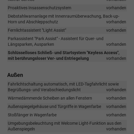
Proaktives Insassenschutzsystem
vorhanden
Diebstahlwarnanlage mit Innenraumüberwachung, Back-up-
Horn und Abschleppschutz
vorhanden
Fernlichtassistent "Light Assist"
vorhanden
Parkassistent "Park Assist" - Assistent für Quer- und
Längsparken, Ausparken
vorhanden
Schlüsselloses Schließ- und Startsystem "Keyless Access",
mit berührungsloser Ver- und Entriegelung
vorhanden
Außen
Fahrlichtschaltung automatisch, mit LED-Tagfahrlicht sowie
Begrüßungs- und Verabschiedungslicht
vorhanden
Wärmedämmende Scheiben an allen Fenstern
vorhanden
Außenspiegelgehäuse und Türgriffe in Wagenfarbe
vorhanden
Stoßfänger in Wagenfarbe
vorhanden
Umgebungsbeleuchtung mit Welcome Light-Funktion aus den
Außenspiegeln
vorhanden