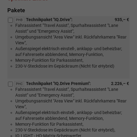
Pakete
Technikpaket "IQ.Drive":
935,– €
PHB
Fahrassistent "Travel Assist", Spurhalteassistent "Lane
Assist" und "Emergency Assist",
Umgebungsansicht "Area View" inkl. Rückfahrkamera "Rear
View",
Außenspiegel elektrisch einstell-, anklapp- und beheizbar;
auf Fahrerseite abblendend, Memory-Funktion,
Memory-Funktion für Parkassistent,
230-V-Steckdose im Gepäckraum (Nicht für eHybrid)
Technikpaket "IQ.Drive Premium":
2.226,– €
PHC
Fahrassistent "Travel Assist", Spurhalteassistent "Lane
Assist" und "Emergency Assist",
Umgebungsansicht "Area View" inkl. Rückfahrkamera "Rear
View",
Außenspiegel elektrisch einstell-, anklapp- und beheizbar;
auf Fahrerseite abblendend, Memory-Funktion,
Memory-Funktion für Parkassistent,
230-V-Steckdose im Gepäckraum (Nicht für eHybrid),
IQ.LIGHT - HD-Matrix-Scheinwerfer,