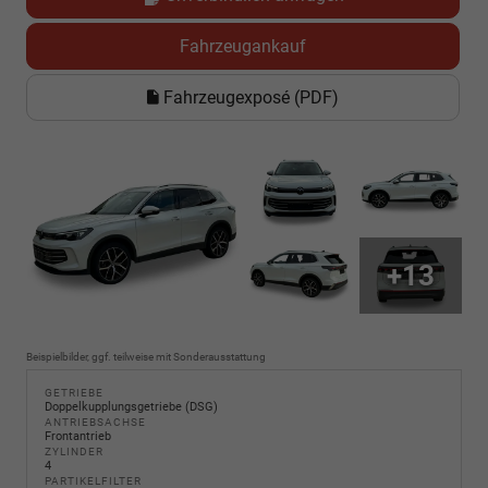
Fahrzeugankauf
Fahrzeugexposé (PDF)
+13
Beispielbilder, ggf. teilweise mit Sonderausstattung
GETRIEBE
Doppelkupplungsgetriebe (DSG)
ANTRIEBSACHSE
Frontantrieb
ZYLINDER
4
PARTIKELFILTER