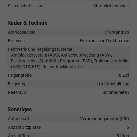
Seitenschutzleisten
Chromleistenpaket
Räder & Technik
Antriebsachse
Frontantrieb
Bremsen
Elektronische Parkbremse
Fahrwerk- und Regelungssysteme
Antiblockiersystem (ABS), Antischlupfregelung (ASR),
Elektronisches Stabilitäts-Programm (ESP), Traktionskontrolle
(ASR/CTS/ETS), Reifendruckkontrolle
Felgengröße
18 Zoll
Felgentyp
Leichtmetallfelge
Reifentyp
Sommerreifen
Sonstiges
Antriebsart
Verbrennungsmotor (ICE)
Anzahl Sitzplätze
5
Anzahl Türen
5-türig