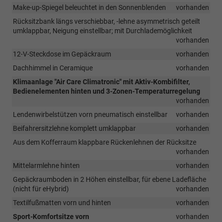
Make-up-Spiegel beleuchtet in den Sonnenblenden
vorhanden
Rücksitzbank längs verschiebbar, -lehne asymmetrisch geteilt
umklappbar, Neigung einstellbar; mit Durchlademöglichkeit
vorhanden
12-V-Steckdose im Gepäckraum
vorhanden
Dachhimmel in Ceramique
vorhanden
Klimaanlage "Air Care Climatronic" mit Aktiv-Kombifilter,
Bedienelementen hinten und 3-Zonen-Temperaturregelung
vorhanden
Lendenwirbelstützen vorn pneumatisch einstellbar
vorhanden
Beifahrersitzlehne komplett umklappbar
vorhanden
Aus dem Kofferraum klappbare Rückenlehnen der Rücksitze
vorhanden
Mittelarmlehne hinten
vorhanden
Gepäckraumboden in 2 Höhen einstellbar, für ebene Ladefläche
(nicht für eHybrid)
vorhanden
Textilfußmatten vorn und hinten
vorhanden
Sport-Komfortsitze vorn
vorhanden