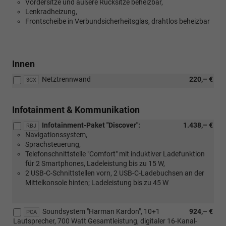
Vordersitze und äußere Rücksitze beheizbar,
Lenkradheizung,
Frontscheibe in Verbundsicherheitsglas, drahtlos beheizbar
Innen
Netztrennwand
220,– €
3CX
Infotainment & Kommunikation
Infotainment-Paket "Discover":
1.438,– €
RBJ
Navigationssystem,
Sprachsteuerung,
Telefonschnittstelle "Comfort" mit induktiver Ladefunktion
für 2 Smartphones, Ladeleistung bis zu 15 W,
2 USB-C-Schnittstellen vorn, 2 USB-C-Ladebuchsen an der
Mittelkonsole hinten; Ladeleistung bis zu 45 W
Soundsystem "Harman Kardon", 10+1
924,– €
PCA
Lautsprecher, 700 Watt Gesamtleistung, digitaler 16-Kanal-