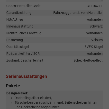
Codes: Hersteller-Code
CT1D4ZL1
Garantieleistung
Fahrzeuggarantie vom Hersteller
HU/AU neu
vorhanden
Innenausstattung
Schwarz
Nichtraucher-Fahrzeug
vorhanden
Polsterung
Velours
Qualitätssiegel
BVFK-Siegel
Rußpartikelfilter / SCR
vorhanden
Zustand, Beschaffenheit
Scheckheftgepflegt
Serienausstattungen
Pakete
Design-Paket:
Dachreling silber eloxiert,
Türscheiben geräuschdämmend; Seitenscheiben hinten
und Heckscheibe abgedunkelt