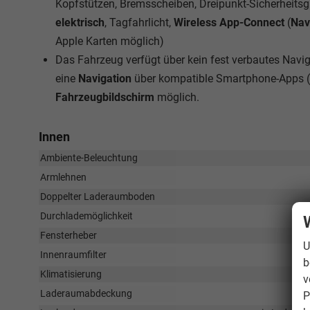
Kopfstützen, Bremsscheiben, Dreipunkt-Sicherheits
elektrisch
, Tagfahrlicht,
Wireless App-Connect
(
Nav
Apple Karten möglich)
Das Fahrzeug verfügt über kein fest verbautes Nav
eine
Navigation
über kompatible Smartphone-Apps (
Fahrzeugbildschirm
möglich.
Innen
Ambiente-Beleuchtung
Armlehnen
Doppelter Laderaumboden
Durchlademöglichkeit
Fensterheber
U
Innenraumfilter
b
Klimatisierung
v
Laderaumabdeckung
P