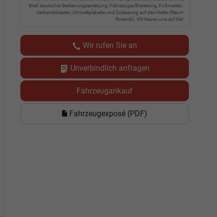
Brief, deutscher Bedienungsanleitung, Fahrzeugaufbereitung, Fußmatten,
Verbandskasten, Umweltplakette und Zulassung auf den Halter (Raum
Rostock). Wir freuen uns auf Sie!
Wir rufen Sie an
Unverbindlich anfragen
Fahrzeugankauf
Fahrzeugexposé (PDF)