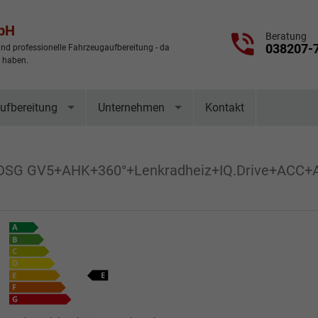
mbH
Beratung
038207-
nd professionelle Fahrzeugaufbereitung - da
t haben.
ufbereitung
Unternehmen
Kontakt
I DSG GV5+AHK+360°+Lenkradheiz+IQ.Drive+ACC