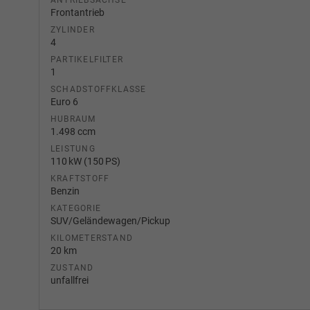
ANTRIEBSACHSE
Frontantrieb
ZYLINDER
4
PARTIKELFILTER
1
SCHADSTOFFKLASSE
Euro 6
HUBRAUM
1.498 ccm
LEISTUNG
110 kW (150 PS)
KRAFTSTOFF
Benzin
KATEGORIE
SUV/Geländewagen/Pickup
KILOMETERSTAND
20 km
ZUSTAND
unfallfrei