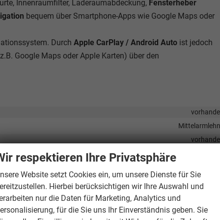
gurte, Innenraumfilter, Laderaumabdeckung,
Fensterheber
igation
bequem über Smartphone-Apps wie Google Maps oder
igationssystem. Durch
Apple CarPlay / Android Auto
ist jedoch
z.B. Google Maps oder Apple Karten) über den
vorhand
Mittelarmleh
vorhand
vorhand
Wir respektieren Ihre Privatsphäre
elektrisch 4-fa
nsere Website setzt Cookies ein, um unsere Dienste für Sie
vorhand
ereitzustellen. Hierbei berücksichtigen wir Ihre Auswahl und
Klimaautomatik, Klimaanlage hinten, 3-Zonen-Klimaautomat
erarbeiten nur die Daten für Marketing, Analytics und
vorhand
ersonalisierung, für die Sie uns Ihr Einverständnis geben. Sie