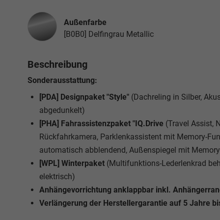
Außenfarbe
[B0B0] Delfingrau Metallic
Beschreibung
Sonderausstattung:
[PDA] Designpaket "Style"
(Dachreling in Silber, Ak
abgedunkelt)
[PHA] Fahrassistenzpaket "IQ.Drive
(Travel Assist,
Rückfahrkamera, Parklenkassistent mit Memory-Funk
automatisch abblendend, Außenspiegel mit Memory-
[WPL] Winterpaket
(Multifunktions-Lederlenkrad be
elektrisch)
Anhängevorrichtung anklappbar inkl. Anhängerrangi
Verlängerung der Herstellergarantie auf 5 Jahre b