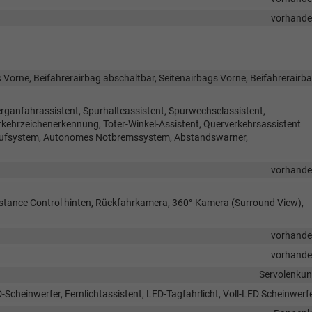
vorhand
 Vorne, Beifahrerairbag abschaltbar, Seitenairbags Vorne, Beifahrerairb
rganfahrassistent, Spurhalteassistent, Spurwechselassistent,
hrzeichenerkennung, Toter-Winkel-Assistent, Querverkehrsassistent
trufsystem, Autonomes Notbremssystem, Abstandswarner,
vorhand
istance Control hinten, Rückfahrkamera, 360°-Kamera (Surround View),
vorhand
vorhand
Servolenku
-Scheinwerfer, Fernlichtassistent, LED-Tagfahrlicht, Voll-LED Scheinwerf