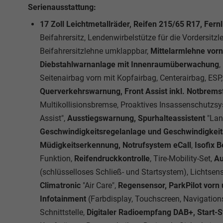
Serienausstattung:
17 Zoll Leichtmetallräder, Reifen 215/65 R17, Fernl
Beifahrersitz, Lendenwirbelstütze für die Vordersitz
Beifahrersitzlehne umklappbar,
Mittelarmlehne vorn
Diebstahlwarnanlage mit Innenraumüberwachung
,
Seitenairbag vorn mit Kopfairbag, Centerairbag, ESP
Querverkehrswarnung, Front Assist inkl. Notbrem
Multikollisionsbremse, Proaktives Insassenschutzsy
Assist",
Ausstiegswarnung, Spurhalteassistent
"Lan
Geschwindigkeitsregelanlage und Geschwindigke
Müdigkeitserkennung, Notrufsystem eCall
,
Isofix Be
Funktion,
Reifendruckkontrolle
, Tire-Mobility-Set,
Au
(schlüsselloses Schließ- und Startsystem), Lichtse
Climatronic
"Air Care",
Regensensor, ParkPilot vorn u
Infotainment
(Farbdisplay, Touchscreen, Navigation
Schnittstelle,
Digitaler Radioempfang DAB+, Start-