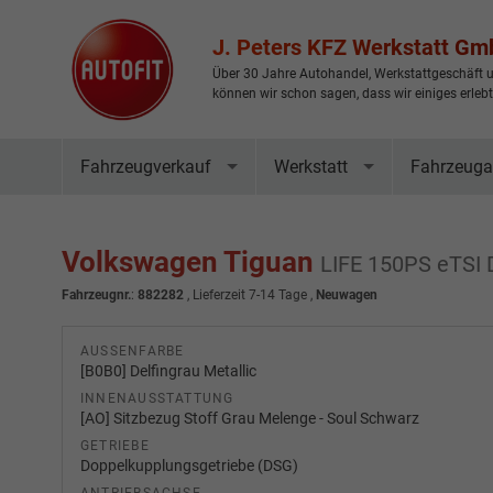
J. Peters KFZ Werkstatt G
Über 30 Jahre Autohandel, Werkstattgeschäft u
können wir schon sagen, dass wir einiges erleb
Fahrzeugverkauf
Werkstatt
Fahrzeuga
Volkswagen Tiguan
LIFE 150PS eTS
Fahrzeugnr.
:
882282
,
Lieferzeit 7-14 Tage
,
Neuwagen
AUSSENFARBE
[B0B0] Delfingrau Metallic
INNENAUSSTATTUNG
[AO] Sitzbezug Stoff Grau Melenge - Soul Schwarz
GETRIEBE
Doppelkupplungsgetriebe (DSG)