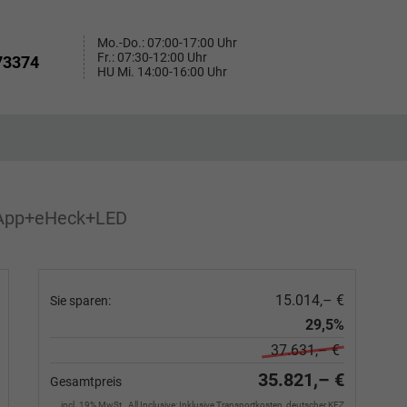
Mo.-Do.: 07:00-17:00 Uhr
Fr.: 07:30-12:00 Uhr
73374
HU Mi. 14:00-16:00 Uhr
+App+eHeck+LED
15.014,– €
Sie sparen:
29,5%
37.631,– €
35.821,– €
Gesamtpreis
incl. 19% MwSt., All Inclusive: Inklusive Transportkosten, deutscher KFZ