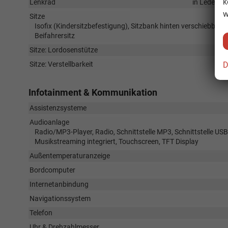
k
Lenkrad
in Leder, h
w
Sitze
Isofix (Kindersitzbefestigung), Sitzbank hinten verschiebbar, 
Beifahrersitz
Sitze: Lordosenstütze
D
Sitze: Verstellbarkeit
Infotainment & Kommunikation
Assistenzsysteme
Audioanlage
Radio/MP3-Player, Radio, Schnittstelle MP3, Schnittstelle USB
Musikstreaming integriert, Touchscreen, TFT Display
Außentemperaturanzeige
Bordcomputer
Internetanbindung
Navigationssystem
Telefon
Uhr & Drehzahlmesser