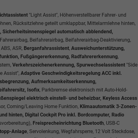
ichtassistent
"Light Assist", Höhenverstellbarer Fahrer- und
lehnen, Rücksitzlehne geteilt umklappbar, Mittelarmlehne hinten,
, Sicherheitsinnenspiegel automatisch abblendend,
 Fahrerairbag, Beifahrerairbag, Beifahrerairbag-Deaktivierung,
, ABS, ASR,
Berganfahrassistent
,
Ausweichunterstützung,
sfunktion, Fußgängererkennung, Radfahrererkennung
,
stem,
Verkehrszeichenerkennung, Spurwechselassistent
"Side
e Assist",
Adaptive Geschwindigkeitsregelung ACC inkl.
itsbegrenzung, Aufmerksamkeitserkennung,
ifahrersitz, Isofix
, Parkbremse elektronisch mit Auto-Hold-
ßenspiegel elektrisch einstell- und beheizbar, Keyless Access
nsor, Coming/Leaving Home Funktion,
Klimaautomatik 3-Zonen-
nd hinten, Digital Cockpit Pro inkl. Bordcomputer, Radio
svorbereitung),
Freisprecheinrichtung Bluetooth
, USB-C
Stopp-Anlage
, Servolenkung, Wegfahrsperre, 12 Volt Steckdose,