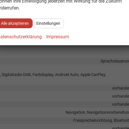
önnen Ihre Einwilligung jederzeit mit Wirkung für die Zukunft
öhenverstellbar, mit Multifunktionen, mit Lenkradheizung, mit Schaltwipp
iderrufen.
Rücksitzbank hinten geteilt, Sitzheizung, Isofix Beifahrersitz, Umklappbare
Alle akzeptieren
Einstellungen
Fahrer und Beifahr
atenschutzerklärung
Impressum
Höhenverstellbarer Fahrer- und Beifahrersi
Sprachsteueru
, Digitalradio DAB, Farbdisplay, Android Auto, Apple CarPlay,
vorhand
vorhand
vorhand
Navigation, Navigationsvorbereitu
Freisprecheinrichtung, Bluetoo
vorhand