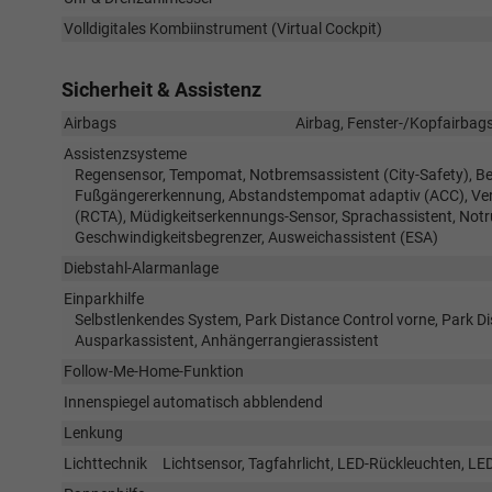
Volldigitales Kombiinstrument (Virtual Cockpit)
Sicherheit & Assistenz
Airbags
Airbag, Fenster-/Kopfairbags
Assistenzsysteme
Regensensor, Tempomat, Notbremsassistent (City-Safety), Be
Fußgängererkennung, Abstandstempomat adaptiv (ACC), Verke
(RCTA), Müdigkeitserkennungs-Sensor, Sprachassistent, No
Geschwindigkeitsbegrenzer, Ausweichassistent (ESA)
Diebstahl-Alarmanlage
Einparkhilfe
Selbstlenkendes System, Park Distance Control vorne, Park D
Ausparkassistent, Anhängerrangierassistent
Follow-Me-Home-Funktion
Innenspiegel automatisch abblendend
Lenkung
Lichttechnik
Lichtsensor, Tagfahrlicht, LED-Rückleuchten, LED