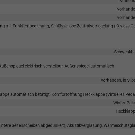
Pannenk
vorhand
vorhand
lung mit Funkfernbedienung, Schlüssellose Zentralverriegelung (Keyless G
Schwenkb
Außenspiegel elektrisch verstellbar, Außenspiegel automatisch
vorhanden, in Silb
appe automatisch betätigt, Komfortöffnung Heckklappe (Virtuelles Peda
Winter-Pak
Heckklap
hintere Seitenscheiben abgedunkelt), Akustikverglasung, Wärmeschutzgl