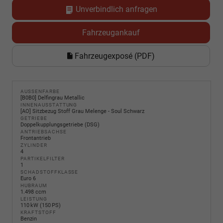
Unverbindlich anfragen
Fahrzeugankauf
Fahrzeugexposé (PDF)
AUSSENFARBE
[B0B0] Delfingrau Metallic
INNENAUSSTATTUNG
[AO] Sitzbezug Stoff Grau Melenge - Soul Schwarz
GETRIEBE
Doppelkupplungsgetriebe (DSG)
ANTRIEBSACHSE
Frontantrieb
ZYLINDER
4
PARTIKELFILTER
1
SCHADSTOFFKLASSE
Euro 6
HUBRAUM
1.498 ccm
LEISTUNG
110 kW (150 PS)
KRAFTSTOFF
Benzin