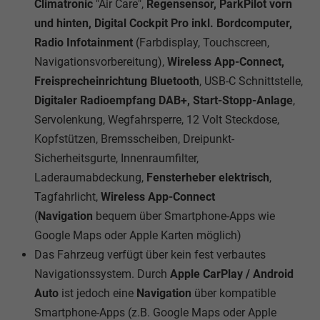
Climatronic
"Air Care",
Regensensor, ParkPilot vorn
und hinten, Digital Cockpit Pro inkl. Bordcomputer,
Radio Infotainment
(Farbdisplay, Touchscreen,
Navigationsvorbereitung),
Wireless App-Connect,
Freisprecheinrichtung Bluetooth
, USB-C Schnittstelle,
Digitaler Radioempfang DAB+, Start-Stopp-Anlage
,
Servolenkung, Wegfahrsperre, 12 Volt Steckdose,
Kopfstützen, Bremsscheiben, Dreipunkt-
Sicherheitsgurte, Innenraumfilter,
Laderaumabdeckung,
Fensterheber elektrisch
,
Tagfahrlicht,
Wireless App-Connect
(
Navigation
bequem über Smartphone-Apps wie
Google Maps oder Apple Karten möglich)
Das Fahrzeug verfügt über kein fest verbautes
Navigationssystem. Durch
Apple CarPlay / Android
Auto
ist jedoch eine
Navigation
über kompatible
Smartphone-Apps (z.B. Google Maps oder Apple