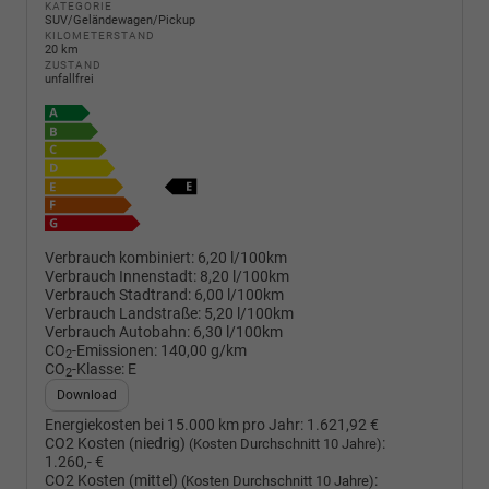
KATEGORIE
SUV/Geländewagen/Pickup
KILOMETERSTAND
20 km
ZUSTAND
unfallfrei
Verbrauch kombiniert:
6,20 l/100km
Verbrauch Innenstadt:
8,20 l/100km
Verbrauch Stadtrand:
6,00 l/100km
Verbrauch Landstraße:
5,20 l/100km
Verbrauch Autobahn:
6,30 l/100km
CO
-Emissionen:
140,00 g/km
2
CO
-Klasse:
E
2
Download
Energiekosten bei 15.000 km pro Jahr:
1.621,92 €
CO2 Kosten (niedrig)
:
(Kosten Durchschnitt 10 Jahre)
1.260,- €
CO2 Kosten (mittel)
:
(Kosten Durchschnitt 10 Jahre)