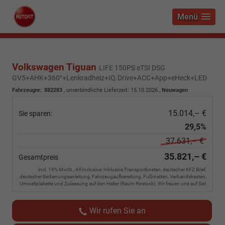
Menü
Volkswagen Tiguan
LIFE 150PS eTSI DSG
GV5+AHK+360°+Lenkradheiz+IQ.Drive+ACC+App+eHeck+LED
Fahrzeugnr.
:
882283
, unverbindliche Lieferzeit:
15.10.2026
,
Neuwagen
15.014,– €
Sie sparen:
29,5%
37.631,– €
35.821,– €
Gesamtpreis
incl. 19% MwSt., All Inclusive: Inklusive Transportkosten, deutscher KFZ Brief,
deutscher Bedienungsanleitung, Fahrzeugaufbereitung, Fußmatten, Verbandskasten,
Umweltplakette und Zulassung auf den Halter (Raum Rostock). Wir freuen uns auf Sie!
Wir rufen Sie an