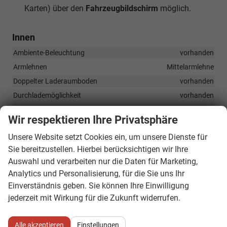
Karten) über den
Fahrzeugbildschirm
möglich.
Innen
Ambiente-Beleuchtung
vorhanden
Armlehnen
Mittelarmlehne
Doppelter Laderaumboden
vorhanden
Durchlademöglichkeit
vorhanden
Fensterheber
elektrisch 4-fach
Wir respektieren Ihre Privatsphäre
Innenraumfilter
vorhanden
Unsere Website setzt Cookies ein, um unsere Dienste für
Klimatisierung
Klimaautomatik, Klimaanlage hinten, 3-Zonen-Klimaautomatik
Sie bereitzustellen. Hierbei berücksichtigen wir Ihre
Auswahl und verarbeiten nur die Daten für Marketing,
Laderaumabdeckung
vorhanden
Analytics und Personalisierung, für die Sie uns Ihr
Lenkrad
Einverständnis geben. Sie können Ihre Einwilligung
in Leder, höhenverstellbar, mit Multifunktionen, mit
Lenkradheizung, mit Schaltwippen
jederzeit mit Wirkung für die Zukunft widerrufen.
Sitze
Isofix (Kindersitzbefestigung), Sitzbank hinten verschiebbar,
Alle akzeptieren
Einstellungen