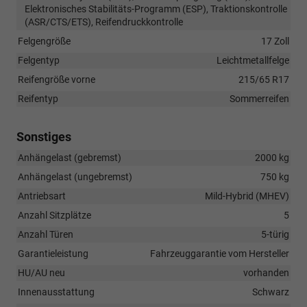
Elektronisches Stabilitäts-Programm (ESP), Traktionskontrolle
(ASR/CTS/ETS), Reifendruckkontrolle
Felgengröße
17 Zoll
Felgentyp
Leichtmetallfelge
Reifengröße vorne
215/65 R17
Reifentyp
Sommerreifen
Sonstiges
Anhängelast (gebremst)
2000 kg
Anhängelast (ungebremst)
750 kg
Antriebsart
Mild-Hybrid (MHEV)
Anzahl Sitzplätze
5
Anzahl Türen
5-türig
Garantieleistung
Fahrzeuggarantie vom Hersteller
HU/AU neu
vorhanden
Innenausstattung
Schwarz