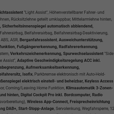
ichtassistent
"Light Assist", Höhenverstellbarer Fahrer- und
lehnen, Rücksitzlehne geteilt umklappbar, Mittelarmlehne hinten,
, Sicherheitsinnenspiegel automatisch abblendend,
 Fahrerairbag, Beifahrerairbag, Beifahrerairbag-Deaktivierung,
, ABS, ASR,
Berganfahrassistent
,
Ausweichunterstützung,
sfunktion, Fußgängererkennung, Radfahrererkennung
,
stem,
Verkehrszeichenerkennung, Spurwechselassistent
"Side
e Assist",
Adaptive Geschwindigkeitsregelung ACC inkl.
itsbegrenzung, Aufmerksamkeitserkennung,
ifahrersitz, Isofix
, Parkbremse elektronisch mit Auto-Hold-
ßenspiegel elektrisch einstell- und beheizbar, Keyless Access
nsor, Coming/Leaving Home Funktion,
Klimaautomatik 3-Zonen-
nd hinten, Digital Cockpit Pro inkl. Bordcomputer, Radio
svorbereitung),
Wireless App-Connect, Freisprecheinrichtung
ang DAB+, Start-Stopp-Anlage
, Servolenkung, Wegfahrsperre, 1