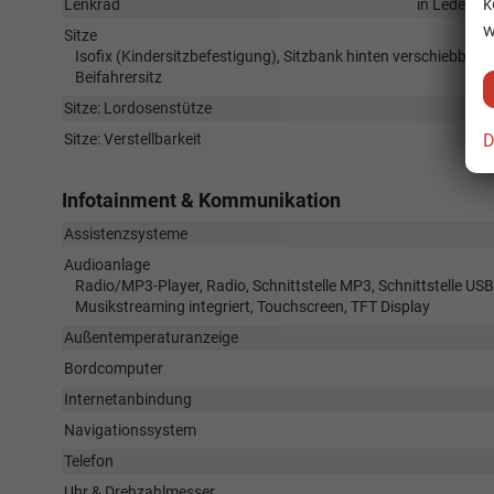
k
Lenkrad
in Leder, h
w
Sitze
Isofix (Kindersitzbefestigung), Sitzbank hinten verschiebbar, 
Beifahrersitz
Sitze: Lordosenstütze
D
Sitze: Verstellbarkeit
Infotainment & Kommunikation
Assistenzsysteme
Audioanlage
Radio/MP3-Player, Radio, Schnittstelle MP3, Schnittstelle USB
Musikstreaming integriert, Touchscreen, TFT Display
Außentemperaturanzeige
Bordcomputer
Internetanbindung
Navigationssystem
Telefon
Uhr & Drehzahlmesser