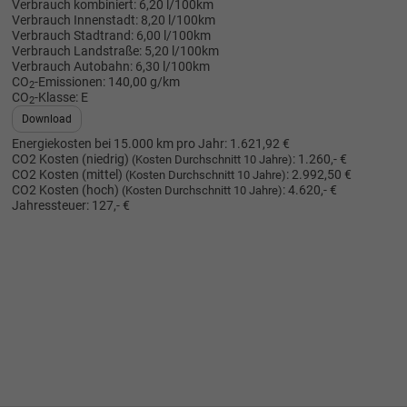
Verbrauch kombiniert:
6,20 l/100km
Verbrauch Innenstadt:
8,20 l/100km
Verbrauch Stadtrand:
6,00 l/100km
Verbrauch Landstraße:
5,20 l/100km
Verbrauch Autobahn:
6,30 l/100km
CO
-Emissionen:
140,00 g/km
2
CO
-Klasse:
E
2
Download
Energiekosten bei 15.000 km pro Jahr:
1.621,92 €
CO2 Kosten (niedrig)
:
1.260,- €
(Kosten Durchschnitt 10 Jahre)
CO2 Kosten (mittel)
:
2.992,50 €
(Kosten Durchschnitt 10 Jahre)
CO2 Kosten (hoch)
:
4.620,- €
(Kosten Durchschnitt 10 Jahre)
Jahressteuer:
127,- €