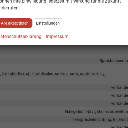
önnen Ihre Einwilligung jederzeit mit Wirkung für die Zukunft
öhenverstellbar, mit Multifunktionen, mit Lenkradheizung, mit Schaltwipp
iderrufen.
Rücksitzbank hinten geteilt, Sitzheizung, Isofix Beifahrersitz, Umklappbare
Alle akzeptieren
Einstellungen
Fahrer und Beifahr
atenschutzerklärung
Impressum
Höhenverstellbarer Fahrer- und Beifahrersi
Sprachsteueru
, Digitalradio DAB, Farbdisplay, Android Auto, Apple CarPlay,
vorhand
vorhand
vorhand
Navigation, Navigationsvorbereitu
Freisprecheinrichtung, Bluetoo
vorhand