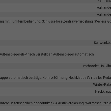
Pannenk
vorhand
vorhand
lung mit Funkfernbedienung, Schlüssellose Zentralverriegelung (Keyless G
Schwenkb
Außenspiegel elektrisch verstellbar, Außenspiegel automatisch
vorhanden, in Silb
appe automatisch betätigt, Komfortöffnung Heckklappe (Virtuelles Peda
Winter-Pak
Heckklap
hintere Seitenscheiben abgedunkelt), Akustikverglasung, Wärmeschutzgl