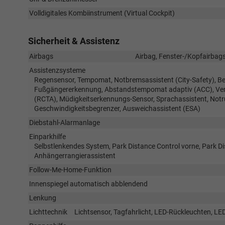
Volldigitales Kombiinstrument (Virtual Cockpit)
Sicherheit & Assistenz
Airbags
Airbag, Fenster-/Kopfairbags
Assistenzsysteme
Regensensor, Tempomat, Notbremsassistent (City-Safety), Be
Fußgängererkennung, Abstandstempomat adaptiv (ACC), Verke
(RCTA), Müdigkeitserkennungs-Sensor, Sprachassistent, No
Geschwindigkeitsbegrenzer, Ausweichassistent (ESA)
Diebstahl-Alarmanlage
Einparkhilfe
Selbstlenkendes System, Park Distance Control vorne, Park D
Anhängerrangierassistent
Follow-Me-Home-Funktion
Innenspiegel automatisch abblendend
Lenkung
Lichttechnik
Lichtsensor, Tagfahrlicht, LED-Rückleuchten, LED