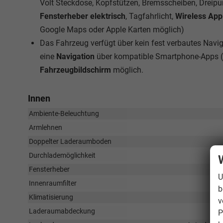
Volt Steckdose, Kopfstützen, Bremsscheiben, Dreipu
Fensterheber elektrisch
, Tagfahrlicht,
Wireless Ap
Google Maps oder Apple Karten möglich)
Das Fahrzeug verfügt über kein fest verbautes Nav
eine
Navigation
über kompatible Smartphone-Apps (
Fahrzeugbildschirm
möglich.
Innen
Ambiente-Beleuchtung
Armlehnen
Doppelter Laderaumboden
Durchlademöglichkeit
Fensterheber
U
Innenraumfilter
b
Klimatisierung
v
Laderaumabdeckung
P