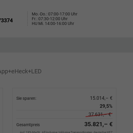
Mo.-Do.: 07:00-17:00 Uhr
Fr.: 07:30-12:00 Uhr
73374
HU Mi. 14:00-16:00 Uhr
+App+eHeck+LED
15.014,– €
Sie sparen:
29,5%
37.631,– €
35.821,– €
Gesamtpreis
incl. 19% MwSt., All Inclusive: Inklusive Transportkosten, deutscher KFZ