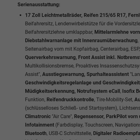
Serienausstattung:
17 Zoll Leichtmetallräder, Reifen 215/65 R17, Fernl
Beifahrersitz, Lendenwirbelstütze für die Vordersitz
Beifahrersitzlehne umklappbar,
Mittelarmlehne vorn
Diebstahlwarnanlage mit Innenraumüberwachung
,
Seitenairbag vorn mit Kopfairbag, Centerairbag, ESP
Querverkehrswarnung, Front Assist inkl. Notbrem
Multikollisionsbremse, Proaktives Insassenschutzsy
Assist",
Ausstiegswarnung, Spurhalteassistent
"Lan
Geschwindigkeitsregelanlage und Geschwindigke
Müdigkeitserkennung, Notrufsystem eCall
,
Isofix Be
Funktion,
Reifendruckkontrolle
, Tire-Mobility-Set,
Au
(schlüsselloses Schließ- und Startsystem), Lichtse
Climatronic
"Air Care",
Regensensor, ParkPilot vorn u
Infotainment
(Farbdisplay, Touchscreen, Navigation
Bluetooth
, USB-C Schnittstelle,
Digitaler Radioempf