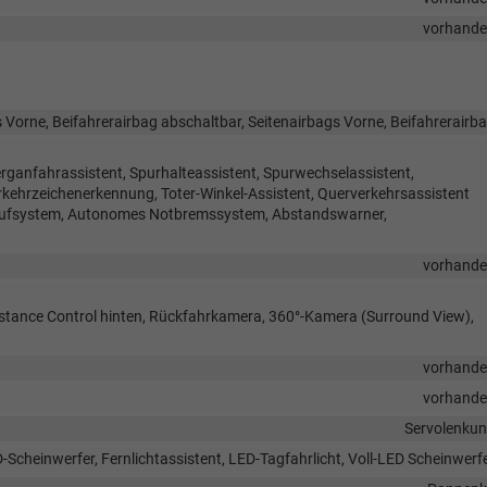
vorhand
 Vorne, Beifahrerairbag abschaltbar, Seitenairbags Vorne, Beifahrerairb
rganfahrassistent, Spurhalteassistent, Spurwechselassistent,
hrzeichenerkennung, Toter-Winkel-Assistent, Querverkehrsassistent
trufsystem, Autonomes Notbremssystem, Abstandswarner,
vorhand
istance Control hinten, Rückfahrkamera, 360°-Kamera (Surround View),
vorhand
vorhand
Servolenku
-Scheinwerfer, Fernlichtassistent, LED-Tagfahrlicht, Voll-LED Scheinwerf