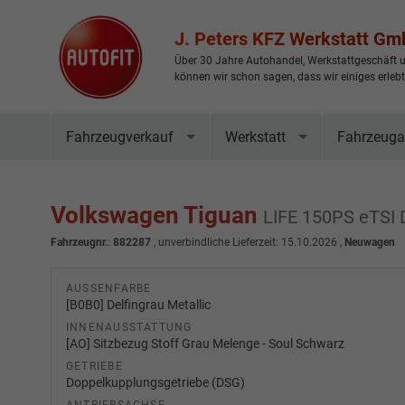
J. Peters KFZ Werkstatt G
Über 30 Jahre Autohandel, Werkstattgeschäft u
können wir schon sagen, dass wir einiges erleb
Fahrzeugverkauf
Werkstatt
Fahrzeuga
Volkswagen Tiguan
LIFE 150PS eTS
Fahrzeugnr.
:
882287
, unverbindliche Lieferzeit:
15.10.2026
,
Neuwagen
AUSSENFARBE
[B0B0] Delfingrau Metallic
INNENAUSSTATTUNG
[AO] Sitzbezug Stoff Grau Melenge - Soul Schwarz
GETRIEBE
Doppelkupplungsgetriebe (DSG)