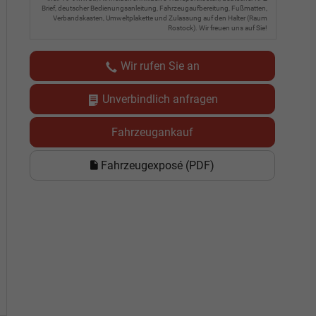
Brief, deutscher Bedienungsanleitung, Fahrzeugaufbereitung, Fußmatten,
Verbandskasten, Umweltplakette und Zulassung auf den Halter (Raum
Rostock). Wir freuen uns auf Sie!
Wir rufen Sie an
Unverbindlich anfragen
Fahrzeugankauf
Fahrzeugexposé (PDF)