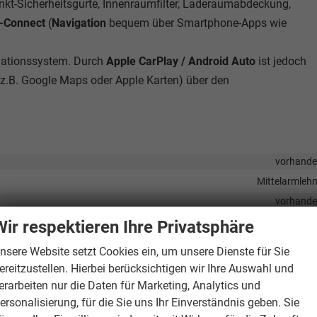
nkt-Sicherheitsgurte, Innenraumfilter, Laderaumabdeckung,
p-Connect
(
Navigation
bequem über Smartphone-Apps wie
igationssystem. Durch
Apple CarPlay / Android Auto
ist jedoch
z.B. Google Maps oder Apple Karten) über den
vorhand
Mittelarmleh
vorhand
vorhand
Wir respektieren Ihre Privatsphäre
elektrisch 4-fa
nsere Website setzt Cookies ein, um unsere Dienste für Sie
vorhand
ereitzustellen. Hierbei berücksichtigen wir Ihre Auswahl und
Klimaautomatik, Klimaanlage hinten, 3-Zonen-Klimaautomat
erarbeiten nur die Daten für Marketing, Analytics und
vorhand
ersonalisierung, für die Sie uns Ihr Einverständnis geben. Sie