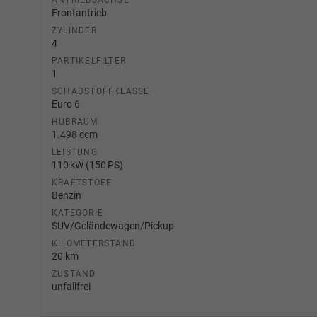
ANTRIEBSACHSE
Frontantrieb
ZYLINDER
4
PARTIKELFILTER
1
SCHADSTOFFKLASSE
Euro 6
HUBRAUM
1.498 ccm
LEISTUNG
110 kW (150 PS)
KRAFTSTOFF
Benzin
KATEGORIE
SUV/Geländewagen/Pickup
KILOMETERSTAND
20 km
ZUSTAND
unfallfrei