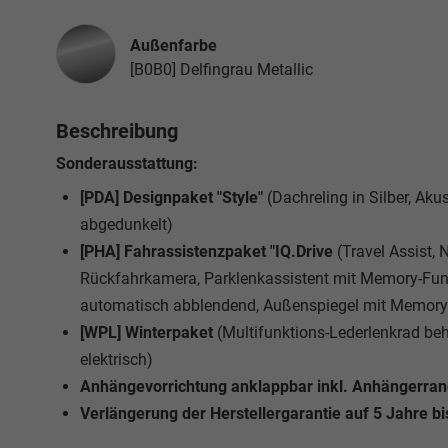
Außenfarbe
[B0B0] Delfingrau Metallic
Beschreibung
Sonderausstattung:
[PDA] Designpaket "Style"
(Dachreling in Silber, Ak
abgedunkelt)
[PHA] Fahrassistenzpaket "IQ.Drive
(Travel Assist,
Rückfahrkamera, Parklenkassistent mit Memory-Funk
automatisch abblendend, Außenspiegel mit Memory-
[WPL] Winterpaket
(Multifunktions-Lederlenkrad be
elektrisch)
Anhängevorrichtung anklappbar inkl. Anhängerrangi
Verlängerung der Herstellergarantie auf 5 Jahre b