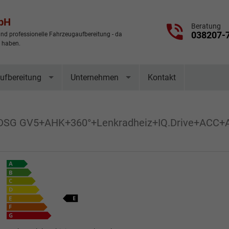
mbH
Beratung
038207-
nd professionelle Fahrzeugaufbereitung - da
t haben.
ufbereitung
Unternehmen
Kontakt
I DSG GV5+AHK+360°+Lenkradheiz+IQ.Drive+ACC