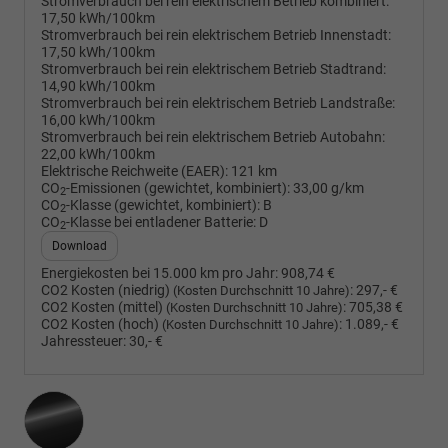
Stromverbrauch bei rein elektrischem Betrieb kombiniert:
17,50 kWh/100km
Stromverbrauch bei rein elektrischem Betrieb Innenstadt:
17,50 kWh/100km
Stromverbrauch bei rein elektrischem Betrieb Stadtrand:
14,90 kWh/100km
Stromverbrauch bei rein elektrischem Betrieb Landstraße:
16,00 kWh/100km
Stromverbrauch bei rein elektrischem Betrieb Autobahn:
22,00 kWh/100km
Elektrische Reichweite (EAER):
121 km
CO
-Emissionen (gewichtet, kombiniert):
33,00 g/km
2
CO
-Klasse (gewichtet, kombiniert):
B
2
CO
-Klasse bei entladener Batterie:
D
2
Download
Energiekosten bei 15.000 km pro Jahr:
908,74 €
CO2 Kosten (niedrig)
:
297,- €
(Kosten Durchschnitt 10 Jahre)
CO2 Kosten (mittel)
:
705,38 €
(Kosten Durchschnitt 10 Jahre)
CO2 Kosten (hoch)
:
1.089,- €
(Kosten Durchschnitt 10 Jahre)
Jahressteuer:
30,- €