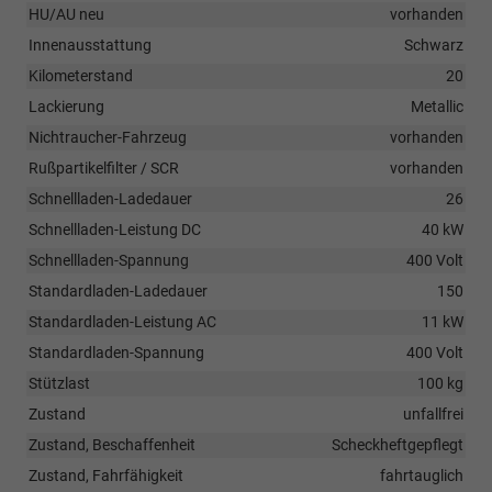
HU/AU neu
vorhanden
Innenausstattung
Schwarz
Kilometerstand
20
Lackierung
Metallic
Nichtraucher-Fahrzeug
vorhanden
Rußpartikelfilter / SCR
vorhanden
Schnellladen-Ladedauer
26
Schnellladen-Leistung DC
40 kW
Schnellladen-Spannung
400 Volt
Standardladen-Ladedauer
150
Standardladen-Leistung AC
11 kW
Standardladen-Spannung
400 Volt
Stützlast
100 kg
Zustand
unfallfrei
Zustand, Beschaffenheit
Scheckheftgepflegt
Zustand, Fahrfähigkeit
fahrtauglich