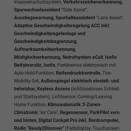
Insassenschutzsystem,
Verkehrszeichenerkennung,
Spurwechselassistent
"Side Assist",
Ausstiegswarnung, Spurhalteassistent
"Lane Assist",
Adaptive Geschwindigkeitsregelung ACC inkl.
Geschwindigkeitsregelanlage und
Geschwindigkeitsbegrenzung,
Aufmerksamkeitserkennung,
Müdigkeitserkennung, Notrufsystem eCall
,
Isofix
Beifahrersitz, Isofix
, Parkbremse elektronisch mit
Auto-Hold-Funktion,
Reifendruckkontrolle
, Tire-
Mobility-Set,
Außenspiegel elektrisch einstell- und
beheizbar, Keyless Access
(schlüsselloses Schließ-
und Startsystem), Lichtsensor, Coming/Leaving
Home Funktion,
Klimaautomatik 3-Zonen-
Climatronic
"Air Care",
Regensensor, ParkPilot vorn
und hinten, Digital Cockpit Pro inkl. Bordcomputer,
Radio
"Ready2Discover"
(Farbdisplay, Touchscreen,