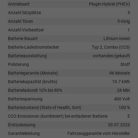
Antriebsart
Plugin-Hybrid (PHEV)
Anzahl Sitzplätze
5
Anzahl Türen
5-türig
Anzahl Vorbesitzer
1
Batterie-Bauart
Lithium-Ionen
Batterie-Ladestromstecker
Typ 2, Combo (CCS)
Batterieausstattung
vorhanden/gekauft
Polsterung
Stoff
Batteriegarantie (Monate)
96 Monate
Batteriekapazität (brutto)
19.7 kWh
Batterieladezeit 10% bis 80%
26 Min
Batteriespannung
400 Volt
Batteriezustand (State of Health, SoH)
100 %
CO2-Emissionen (kombiniert) bei entladener Batterie
E
Erstzulassung
30.07.2026
Garantieleistung
Fahrzeuggarantie vom Hersteller