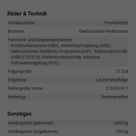
Räder & Technik
Antriebsachse
Frontantrieb
Bremsen
Elektronische Parkbremse
Fahrwerk- und Regelungssysteme
Antiblockiersystem (ABS), Antischlupfregelung (ASR),
Elektronisches Stabilitäts-Programm (ESP), Traktionskontrolle
(ASR/CTS/ETS), Reifendruckkontrolle, Adaptive
Fahrwerksregelung (DCC)
Felgengröße
17 Zoll
Felgentyp
Leichtmetallfelge
Reifengröße vorne
215/65 R17
Reifentyp
Sommerreifen
Sonstiges
Anhängelast (gebremst)
1800 kg
Anhängelast (ungebremst)
750 kg