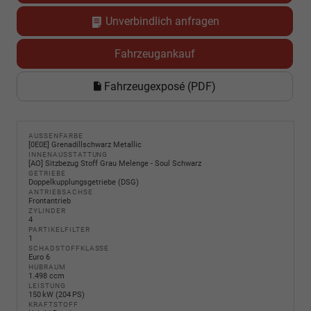
Unverbindlich anfragen
Fahrzeugankauf
Fahrzeugexposé (PDF)
AUSSENFARBE
[0E0E] Grenadillschwarz Metallic
INNENAUSSTATTUNG
[AO] Sitzbezug Stoff Grau Melenge - Soul Schwarz
GETRIEBE
Doppelkupplungsgetriebe (DSG)
ANTRIEBSACHSE
Frontantrieb
ZYLINDER
4
PARTIKELFILTER
1
SCHADSTOFFKLASSE
Euro 6
HUBRAUM
1.498 ccm
LEISTUNG
150 kW (204 PS)
KRAFTSTOFF