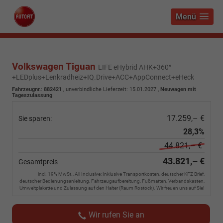
Menü
Volkswagen Tiguan
LIFE eHybrid AHK+360°
+LEDplus+Lenkradheiz+IQ.Drive+ACC+AppConnect+eHeck
Fahrzeugnr.
:
882421
, unverbindliche Lieferzeit:
15.01.2027
,
Neuwagen mit
Tageszulassung
17.259,– €
Sie sparen:
28,3%
44.821,– €
43.821,– €
Gesamtpreis
incl. 19% MwSt., All Inclusive: Inklusive Transportkosten, deutscher KFZ Brief,
deutscher Bedienungsanleitung, Fahrzeugaufbereitung, Fußmatten, Verbandskasten,
Umweltplakette und Zulassung auf den Halter (Raum Rostock). Wir freuen uns auf Sie!
Wir rufen Sie an