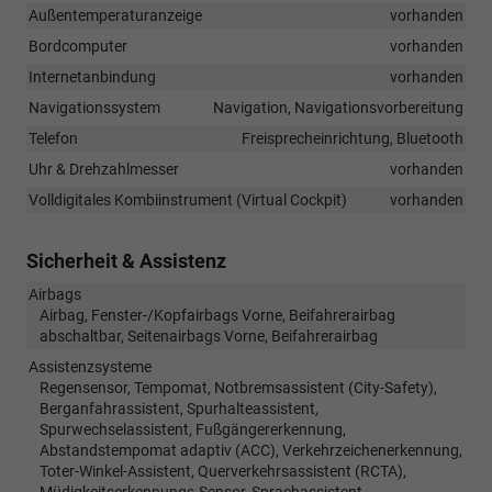
Außentemperaturanzeige
vorhanden
Bordcomputer
vorhanden
Internetanbindung
vorhanden
Navigationssystem
Navigation, Navigationsvorbereitung
Telefon
Freisprecheinrichtung, Bluetooth
Uhr & Drehzahlmesser
vorhanden
Volldigitales Kombiinstrument (Virtual Cockpit)
vorhanden
Sicherheit & Assistenz
Airbags
Airbag, Fenster-/Kopfairbags Vorne, Beifahrerairbag
abschaltbar, Seitenairbags Vorne, Beifahrerairbag
Assistenzsysteme
Regensensor, Tempomat, Notbremsassistent (City-Safety),
Berganfahrassistent, Spurhalteassistent,
Spurwechselassistent, Fußgängererkennung,
Abstandstempomat adaptiv (ACC), Verkehrzeichenerkennung,
Toter-Winkel-Assistent, Querverkehrsassistent (RCTA),
Müdigkeitserkennungs-Sensor, Sprachassistent,