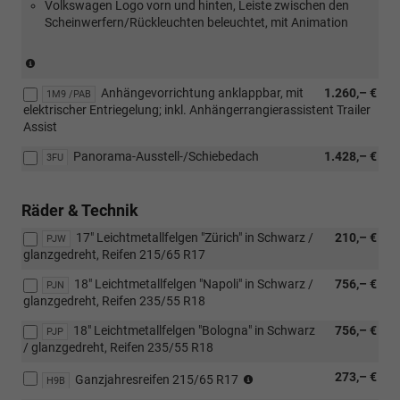
Volkswagen Logo vorn und hinten, Leiste zwischen den
Scheinwerfern/Rückleuchten beleuchtet, mit Animation
(Nur
in
Anhängevorrichtung anklappbar, mit
1.260,– €
Verbindung
1M9 /PAB
elektrischer Entriegelung; inkl. Anhängerrangierassistent Trailer
mit:
Assist
[RBJ]
Infotainment-
Panorama-Ausstell-/Schiebedach
1.428,– €
3FU
Paket
"Discover")
Räder & Technik
17" Leichtmetallfelgen "Zürich" in Schwarz /
210,– €
PJW
glanzgedreht, Reifen 215/65 R17
18" Leichtmetallfelgen "Napoli" in Schwarz /
756,– €
PJN
glanzgedreht, Reifen 235/55 R18
18" Leichtmetallfelgen "Bologna" in Schwarz
756,– €
PJP
/ glanzgedreht, Reifen 235/55 R18
(Nicht
273,– €
Ganzjahresreifen 215/65 R17
H9B
in