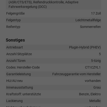
(ASR/CTS/ETS), Reifendruckkontrolle, Adaptive
Fahrwerksregelung (DCC)
Felgengröße
17 Zoll
Felgentyp
Leichtmetallfelge
Reifentyp
Sommerreifen
Sonstiges
Antriebsart
Plugin-Hybrid (PHEV)
Anzahl Sitzplätze
5
Anzahl Türen
5-türig
Codes: Hersteller-Code
CT1CZYL1
Garantieleistung
Fahrzeuggarantie vom Hersteller
HU/AU neu
vorhanden
Innenausstattung
Grau
Kraftstoff: unterstützte
Benzin, Elektro
Lackierung
Metallic