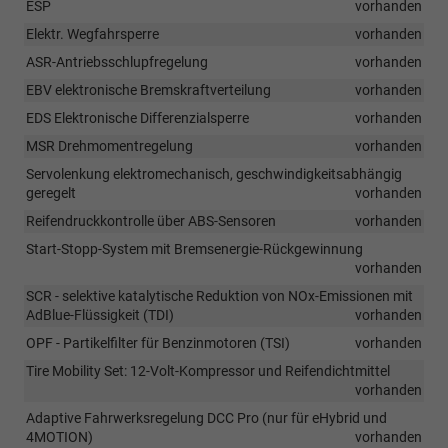
ESP
vorhanden
Elektr. Wegfahrsperre
vorhanden
ASR-Antriebsschlupfregelung
vorhanden
EBV elektronische Bremskraftverteilung
vorhanden
EDS Elektronische Differenzialsperre
vorhanden
MSR Drehmomentregelung
vorhanden
Servolenkung elektromechanisch, geschwindigkeitsabhängig
geregelt
vorhanden
Reifendruckkontrolle über ABS-Sensoren
vorhanden
Start-Stopp-System mit Bremsenergie-Rückgewinnung
vorhanden
SCR - selektive katalytische Reduktion von NOx-Emissionen mit
AdBlue-Flüssigkeit (TDI)
vorhanden
OPF - Partikelfilter für Benzinmotoren (TSI)
vorhanden
Tire Mobility Set: 12-Volt-Kompressor und Reifendichtmittel
vorhanden
Adaptive Fahrwerksregelung DCC Pro (nur für eHybrid und
4MOTION)
vorhanden