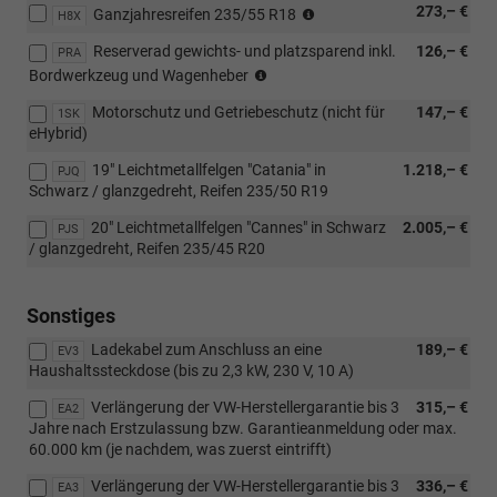
(Nur
273,– €
Verbindung
Ganzjahresreifen 235/55 R18
H8X
in
mit:
Reserverad gewichts- und platzsparend inkl.
126,– €
Verbindung
PRA
[PJN]
(Nicht
mit
Bordwerkzeug und Wagenheber
18"
für
[PJN]
Leichtmetallfelgen
Motorschutz und Getriebeschutz (nicht für
147,– €
eHybrid)
1SK
18"
"Napoli",
eHybrid)
Leichtmetallfelgen
[PJP]
"Napoli")
18"
19" Leichtmetallfelgen "Catania" in
1.218,– €
PJQ
Leichtmetallfelgen
Schwarz / glanzgedreht, Reifen 235/50 R19
"Bologna",
[PJQ]
20" Leichtmetallfelgen "Cannes" in Schwarz
2.005,– €
PJS
19"
/ glanzgedreht, Reifen 235/45 R20
Leichtmetallfelgen
"Catania",
[PJS]
Sonstiges
20"
Ladekabel zum Anschluss an eine
189,– €
Leichtmetallfelgen
EV3
Haushaltssteckdose (bis zu 2,3 kW, 230 V, 10 A)
"Cannes"
oder
Verlängerung der VW-Herstellergarantie bis 3
315,– €
EA2
[PJU]
Jahre nach Erstzulassung bzw. Garantieanmeldung oder max.
20"
60.000 km (je nachdem, was zuerst eintrifft)
Leichtmetallfelgen
"York")
Verlängerung der VW-Herstellergarantie bis 3
336,– €
EA3