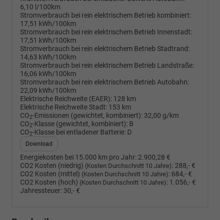
6,10 l/100km
Stromverbrauch bei rein elektrischem Betrieb kombiniert:
17,51 kWh/100km
Stromverbrauch bei rein elektrischem Betrieb Innenstadt:
17,51 kWh/100km
Stromverbrauch bei rein elektrischem Betrieb Stadtrand:
14,63 kWh/100km
Stromverbrauch bei rein elektrischem Betrieb Landstraße:
16,06 kWh/100km
Stromverbrauch bei rein elektrischem Betrieb Autobahn:
22,09 kWh/100km
Elektrische Reichweite (EAER):
128 km
Elektrische Reichweite Stadt:
153 km
CO
-Emissionen (gewichtet, kombiniert):
32,00 g/km
2
CO
-Klasse (gewichtet, kombiniert):
B
2
CO
-Klasse bei entladener Batterie:
D
2
Download
Energiekosten bei 15.000 km pro Jahr:
2.900,28 €
CO2 Kosten (niedrig)
:
288,- €
(Kosten Durchschnitt 10 Jahre)
CO2 Kosten (mittel)
:
684,- €
(Kosten Durchschnitt 10 Jahre)
CO2 Kosten (hoch)
:
1.056,- €
(Kosten Durchschnitt 10 Jahre)
Jahressteuer:
30,- €