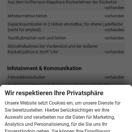
Aus dem Kofferraum klappbare Rückenlehnen der Rücksitze
vorhanden
Mittelarmlehne hinten
vorhanden
Gepäckraumboden in 2 Höhen einstellbar, für ebene Ladefläche
(nicht für eHybrid)
vorhanden
Textilfußmatten vorn und hinten
vorhanden
Sitzmittelbahnen der Vordersitze und der äußeren
Rücksitzplätze in Stoff "Life"
vorhanden
Infotainment & Kommunikation
Fahrerlebnisschalter
vorhanden
Digital Cockpit Pro, mehrfarbig, verschiedene Info-Profile
wählbar
vorhanden
Wir respektieren Ihre Privatsphäre
Radio Ready2Discover, 12,9-Zoll-Farb-Touchscreen
Unsere Website setzt Cookies ein, um unsere Dienste für
vorhanden
Sie bereitzustellen. Hierbei berücksichtigen wir Ihre
App-Connect Wireless für Apple CarPlay und Android Auto
Auswahl und verarbeiten nur die Daten für Marketing,
vorhanden
Analytics und Personalisierung, für die Sie uns Ihr
8 Lautsprecher
vorhanden
Einverständnis geben. Sie können Ihre Einwilligung