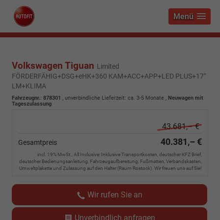
Menü
Volkswagen Tiguan
Limited
FÖRDERFÄHIG+DSG+eHK+360 KAM+ACC+APP+LED PLUS+17"
LM+KLIMA
Fahrzeugnr.
:
878301
, unverbindliche Lieferzeit: ca. 3-5 Monate ,
Neuwagen mit
Tageszulassung
43.681,– €
40.381,– €
Gesamtpreis
incl. 19% MwSt., All Inclusive: Inklusive Transportkosten, deutscher KFZ Brief,
deutscher Bedienungsanleitung, Fahrzeugaufbereitung, Fußmatten, Verbandskasten,
Umweltplakette und Zulassung auf den Halter (Raum Rostock). Wir freuen uns auf Sie!
Wir rufen Sie an
Unverbindlich anfragen