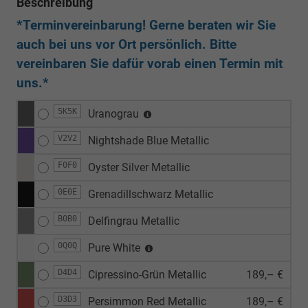
Beschreibung
*Terminvereinbarung! Gerne beraten wir Sie
auch bei uns vor Ort persönlich. Bitte
vereinbaren Sie dafür vorab einen Termin mit
uns.*
5K5K
Uranograu
V2V2
Nightshade Blue Metallic
F0F0
Oyster Silver Metallic
0E0E
Grenadillschwarz Metallic
B0B0
Delfingrau Metallic
0Q0Q
Pure White
D4D4
Cipressino-Grün Metallic
189,– €
D3D3
Persimmon Red Metallic
189,– €