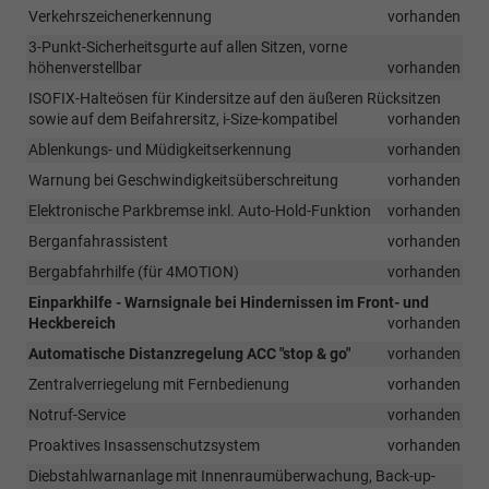
Verkehrszeichenerkennung
vorhanden
3-Punkt-Sicherheitsgurte auf allen Sitzen, vorne
höhenverstellbar
vorhanden
ISOFIX-Halteösen für Kindersitze auf den äußeren Rücksitzen
sowie auf dem Beifahrersitz, i-Size-kompatibel
vorhanden
Ablenkungs- und Müdigkeitserkennung
vorhanden
Warnung bei Geschwindigkeitsüberschreitung
vorhanden
Elektronische Parkbremse inkl. Auto-Hold-Funktion
vorhanden
Berganfahrassistent
vorhanden
Bergabfahrhilfe (für 4MOTION)
vorhanden
Einparkhilfe - Warnsignale bei Hindernissen im Front- und
Heckbereich
vorhanden
Automatische Distanzregelung ACC "stop & go"
vorhanden
Zentralverriegelung mit Fernbedienung
vorhanden
Notruf-Service
vorhanden
Proaktives Insassenschutzsystem
vorhanden
Diebstahlwarnanlage mit Innenraumüberwachung, Back-up-