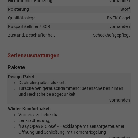
Nichtraucher-Fahrzeug
vorhanden
Polsterung
Stoff
Qualitätssiegel
BVFK-Siegel
Rußpartikelfilter / SCR
vorhanden
Zustand, Beschaffenheit
Scheckheftgepflegt
Serienausstattungen
Pakete
Design-Paket:
Dachreling silber eloxiert,
Türscheiben geräuschdämmend; Seitenscheiben hinten
und Heckscheibe abgedunkelt
vorhanden
Winter-Komfortpaket:
Vordersitze beheizbar,
Lenkradheizung,
"Easy Open & Close" - Heckklappe mit sensorgesteuerter
Öffnung und Schließung, mit Fernentriegelung
vorhanden