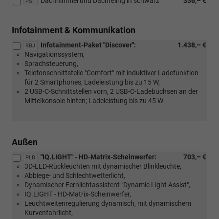
Dachhimmel und Dachreling in schwarz
336,– €
PS1
Infotainment & Kommunikation
Infotainment-Paket "Discover":
1.438,– €
RBJ
Navigationssystem,
Sprachsteuerung,
Telefonschnittstelle "Comfort" mit induktiver Ladefunktion
für 2 Smartphones, Ladeleistung bis zu 15 W,
2 USB-C-Schnittstellen vorn, 2 USB-C-Ladebuchsen an der
Mittelkonsole hinten; Ladeleistung bis zu 45 W
Außen
"IQ.LIGHT" - HD-Matrix-Scheinwerfer:
703,– €
PLB
3D-LED-Rückleuchten mit dynamischer Blinkleuchte,
Abbiege- und Schlechtwetterlicht,
Dynamischer Fernlichtassistent "Dynamic Light Assist",
IQ.LIGHT - HD-Matrix-Scheinwerfer,
Leuchtweitenregulierung dynamisch, mit dynamischem
Kurvenfahrlicht,