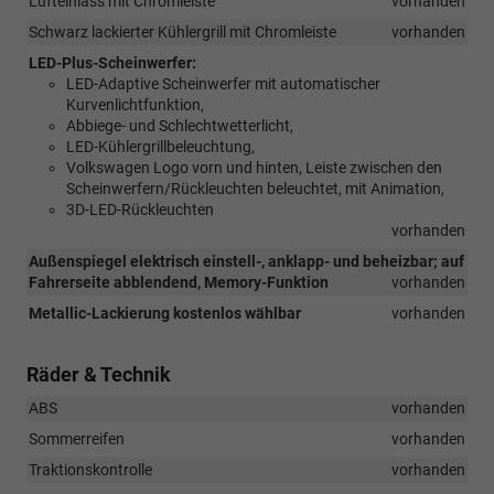
Lufteinlass mit Chromleiste
vorhanden
Schwarz lackierter Kühlergrill mit Chromleiste
vorhanden
LED-Plus-Scheinwerfer:
LED-Adaptive Scheinwerfer mit automatischer
Kurvenlichtfunktion,
Abbiege- und Schlechtwetterlicht,
LED-Kühlergrillbeleuchtung,
Volkswagen Logo vorn und hinten, Leiste zwischen den
Scheinwerfern/Rückleuchten beleuchtet, mit Animation,
3D-LED-Rückleuchten
vorhanden
Außenspiegel elektrisch einstell-, anklapp- und beheizbar; auf
Fahrerseite abblendend, Memory-Funktion
vorhanden
Metallic-Lackierung kostenlos wählbar
vorhanden
Räder & Technik
ABS
vorhanden
Sommerreifen
vorhanden
Traktionskontrolle
vorhanden