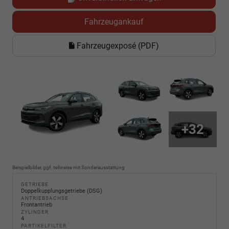
Fahrzeugankauf
Fahrzeugexposé (PDF)
+32
Beispielbilder, ggf. teilweise mit Sonderausstattung
GETRIEBE
Doppelkupplungsgetriebe (DSG)
ANTRIEBSACHSE
Frontantrieb
ZYLINDER
4
PARTIKELFILTER