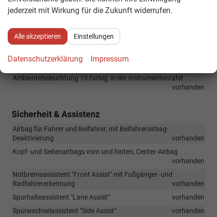
Bluetooth-Freisprecheinrichtung für Mobiltelefone
vorhanden
jederzeit mit Wirkung für die Zukunft widerrufen.
Vorbereitet für "VW Connect" und "VW Connect Plus"
vorhanden
Alle akzeptieren
Einstellungen
Digitaler Radioempfang DAB+
vorhanden
2 USB-C-Schnittstellen vorn, Ladeleistung bis zu 45 W
Datenschutzerklärung
Impressum
vorhanden
Ambientebeleuchtung 10-farbig, in der Instrumententafel
vorhanden
Sicherheit & Assistenz
Airbag für Fahrer und Beifahrer, mit Beifahrerairbag-
Deaktivierung
vorhanden
Kopf- und Seitenairbags vorn und hinten, Center-Airbag
vorhanden
Notbremsassistent "Front Assist" mit Fußgänger- und
Radfahrererkennung
vorhanden
Spurhalteassistent "Lane Assist"
vorhanden
Spurwechselassistent "Side Assist"
vorhanden