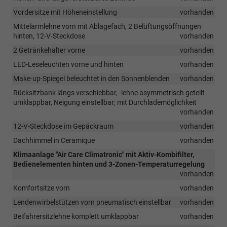
Vordersitze mit Höheneinstellung
vorhanden
Mittelarmlehne vorn mit Ablagefach, 2 Belüftungsöffnungen
hinten, 12-V-Steckdose
vorhanden
2 Getränkehalter vorne
vorhanden
LED-Leseleuchten vorne und hinten
vorhanden
Make-up-Spiegel beleuchtet in den Sonnenblenden
vorhanden
Rücksitzbank längs verschiebbar, -lehne asymmetrisch geteilt
umklappbar, Neigung einstellbar; mit Durchlademöglichkeit
vorhanden
12-V-Steckdose im Gepäckraum
vorhanden
Dachhimmel in Ceramique
vorhanden
Klimaanlage "Air Care Climatronic" mit Aktiv-Kombifilter,
Bedienelementen hinten und 3-Zonen-Temperaturregelung
vorhanden
Komfortsitze vorn
vorhanden
Lendenwirbelstützen vorn pneumatisch einstellbar
vorhanden
Beifahrersitzlehne komplett umklappbar
vorhanden