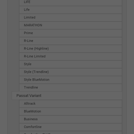
LIFE
Life
Limited
MARATHON
Prime
R-Line
R-Line (Highline)
R-Line Limited
Style
Style (Trendline)
Style BlueMotion
Trendline
Passat Variant
Alltrack
BlueMotion
Business
Comfortline