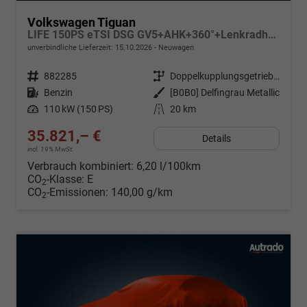
Volkswagen Tiguan
LIFE 150PS eTSI DSG GV5+AHK+360°+Lenkradheiz+IQ.Drive+ACC+App+eHeck+LED
unverbindliche Lieferzeit:
15.10.2026
Neuwagen
Fahrzeugnr.
882285
Getriebe
Doppelkupplungsgetriebe (DSG)
Kraftstoff
Benzin
Außenfarbe
[B0B0] Delfingrau Metallic
Leistung
110 kW (150 PS)
Kilometerstand
20 km
35.821,– €
Details
incl. 19% MwSt.
Verbrauch kombiniert:
6,20 l/100km
CO
-Klasse:
E
2
CO
-Emissionen:
140,00 g/km
2