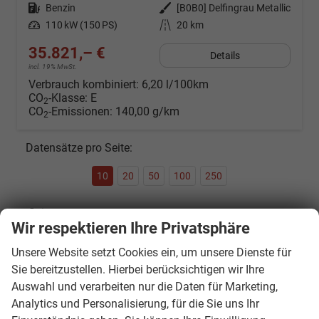
Kraftstoff
Benzin
Außenfarbe
[B0B0] Delfingrau Metallic
Leistung
110 kW (150 PS)
Kilometerstand
20 km
35.821,– €
Details
incl. 19% MwSt.
Verbrauch kombiniert:
6,20 l/100km
CO
-Klasse:
E
2
CO
-Emissionen:
140,00 g/km
2
Datensätze pro Seite:
10
20
50
100
250
Seite:
Wir respektieren Ihre Privatsphäre
Unsere Website setzt Cookies ein, um unsere Dienste für
Sie bereitzustellen. Hierbei berücksichtigen wir Ihre
Seiten:
Auswahl und verarbeiten nur die Daten für Marketing,
Analytics und Personalisierung, für die Sie uns Ihr
1
2
3
4
...
8