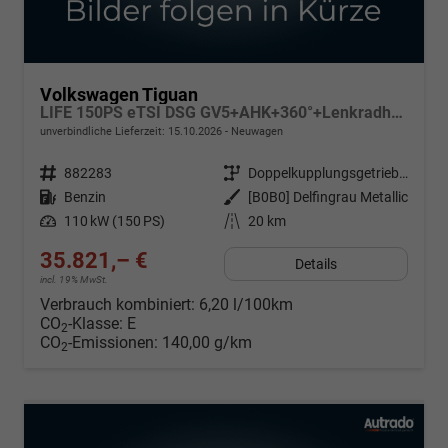
Volkswagen Tiguan
LIFE 150PS eTSI DSG GV5+AHK+360°+Lenkradheiz+IQ.Drive+ACC+App+eHeck+LED
unverbindliche Lieferzeit:
15.10.2026
Neuwagen
Fahrzeugnr.
882283
Getriebe
Doppelkupplungsgetriebe (DSG)
Kraftstoff
Benzin
Außenfarbe
[B0B0] Delfingrau Metallic
Leistung
110 kW (150 PS)
Kilometerstand
20 km
35.821,– €
Details
incl. 19% MwSt.
Verbrauch kombiniert:
6,20 l/100km
CO
-Klasse:
E
2
CO
-Emissionen:
140,00 g/km
2