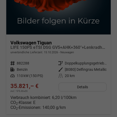
Volkswagen Tiguan
LIFE 150PS eTSI DSG GV5+AHK+360°+Lenkradheiz+IQ.Drive+ACC+App+eHeck+LED
unverbindliche Lieferzeit:
15.10.2026
Neuwagen
Fahrzeugnr.
882288
Getriebe
Doppelkupplungsgetriebe (DSG)
Kraftstoff
Benzin
Außenfarbe
[B0B0] Delfingrau Metallic
Leistung
110 kW (150 PS)
Kilometerstand
20 km
35.821,– €
Details
incl. 19% MwSt.
Verbrauch kombiniert:
6,20 l/100km
CO
-Klasse:
E
2
CO
-Emissionen:
140,00 g/km
2