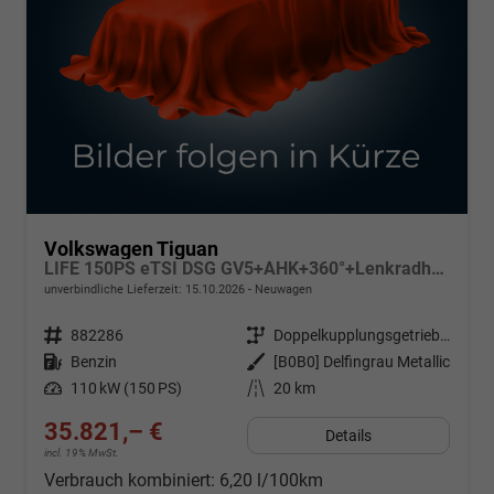
Volkswagen Tiguan
LIFE 150PS eTSI DSG GV5+AHK+360°+Lenkradheiz+IQ.Drive+ACC+App+eHeck+LED
unverbindliche Lieferzeit:
15.10.2026
Neuwagen
Fahrzeugnr.
882286
Getriebe
Doppelkupplungsgetriebe (DSG)
Kraftstoff
Benzin
Außenfarbe
[B0B0] Delfingrau Metallic
Leistung
110 kW (150 PS)
Kilometerstand
20 km
35.821,– €
Details
incl. 19% MwSt.
Verbrauch kombiniert:
6,20 l/100km