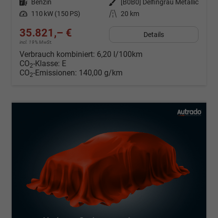
Kraftstoff
Benzin
Außenfarbe
[B0B0] Delfingrau Metallic
Leistung
110 kW (150 PS)
Kilometerstand
20 km
35.821,– €
Details
incl. 19% MwSt.
Verbrauch kombiniert:
6,20 l/100km
CO
-Klasse:
E
2
CO
-Emissionen:
140,00 g/km
2