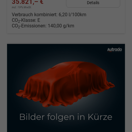
35.821,– €
Details
incl. 19% MwSt.
Verbrauch kombiniert:
6,20 l/100km
CO
-Klasse:
E
2
CO
-Emissionen:
140,00 g/km
2