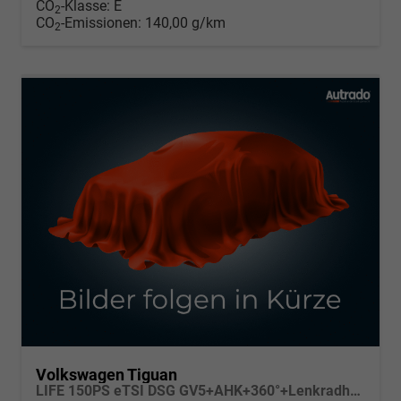
CO
-Klasse:
E
2
CO
-Emissionen:
140,00 g/km
2
Volkswagen Tiguan
LIFE 150PS eTSI DSG GV5+AHK+360°+Lenkradheiz+IQ.Drive+ACC+App+eHeck+LED