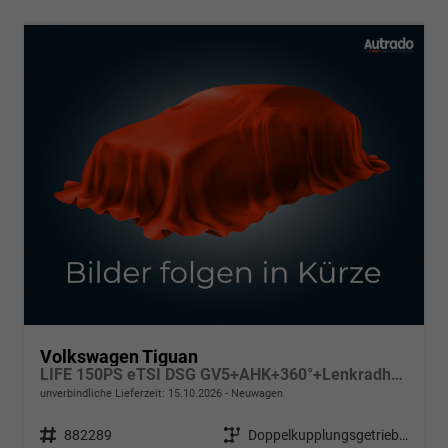
Volkswagen Tiguan
LIFE 150PS eTSI DSG GV5+AHK+360°+Lenkradheiz+IQ.Drive+ACC+App+eHeck+LED
unverbindliche Lieferzeit:
15.10.2026
Neuwagen
Fahrzeugnr.
882289
Getriebe
Doppelkupplungsgetriebe (DSG)