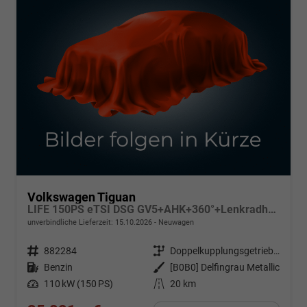
Volkswagen Tiguan
LIFE 150PS eTSI DSG GV5+AHK+360°+Lenkradheiz+IQ.Drive+ACC+App+eHeck+LED
unverbindliche Lieferzeit:
15.10.2026
Neuwagen
Fahrzeugnr.
882284
Getriebe
Doppelkupplungsgetriebe (DSG)
Kraftstoff
Benzin
Außenfarbe
[B0B0] Delfingrau Metallic
Leistung
110 kW (150 PS)
Kilometerstand
20 km