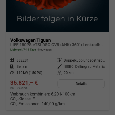
Volkswagen Tiguan
LIFE 150PS eTSI DSG GV5+AHK+360°+Lenkradheiz+IQ.Drive+ACC+App+eHeck+LED
Lieferzeit 7-14 Tage
Neuwagen
Fahrzeugnr.
882281
Getriebe
Doppelkupplungsgetriebe (DSG)
Kraftstoff
Benzin
Außenfarbe
[B0B0] Delfingrau Metallic
Leistung
110 kW (150 PS)
Kilometerstand
20 km
35.821,– €
Details
incl. 19% MwSt.
Verbrauch kombiniert:
6,20 l/100km
CO
-Klasse:
E
2
CO
-Emissionen:
140,00 g/km
2