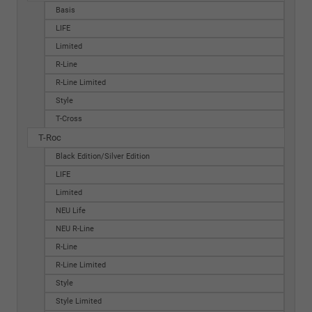
Basis
LIFE
Limited
R-Line
R-Line Limited
Style
T-Cross
T-Roc
Black Edition/Silver Edition
LIFE
Limited
NEU Life
NEU R-Line
R-Line
R-Line Limited
Style
Style Limited