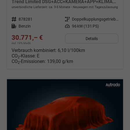
Trend Limited DSG+ACC+KAMERA+APP+KLIMA+LED+17" LM
unverbindliche Lieferzeit: ca. 3-5 Monate
Neuwagen mit Tageszulassung
Fahrzeugnr.
878281
Getriebe
Doppelkupplungsgetriebe (DSG)
Kraftstoff
Benzin
Leistung
96 kW (131 PS)
30.771,– €
Details
incl. 19% MwSt.
Verbrauch kombiniert:
6,10 l/100km
CO
-Klasse:
E
2
CO
-Emissionen:
139,00 g/km
2