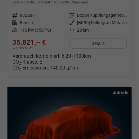
unverbindliche Lieferzeit:
15.10.2026
Neuwagen
Fahrzeugnr.
882287
Getriebe
Doppelkupplungsgetriebe (DSG)
Kraftstoff
Benzin
Außenfarbe
[B0B0] Delfingrau Metallic
Leistung
110 kW (150 PS)
Kilometerstand
20 km
35.821,– €
Details
incl. 19% MwSt.
Verbrauch kombiniert:
6,20 l/100km
CO
-Klasse:
E
2
CO
-Emissionen:
140,00 g/km
2