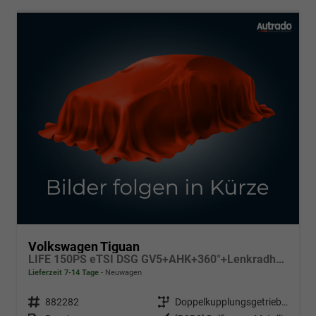
Volkswagen Tiguan
LIFE 150PS eTSI DSG GV5+AHK+360°+Lenkradheiz+IQ.Drive+ACC+App+eHeck+LED
Lieferzeit 7-14 Tage
Neuwagen
Fahrzeugnr.
882282
Getriebe
Doppelkupplungsgetriebe (DSG)