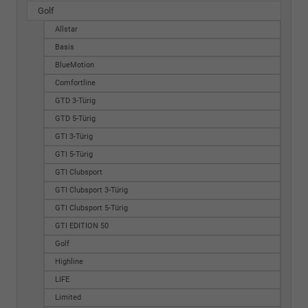
Golf
Allstar
Basis
BlueMotion
Comfortline
GTD 3-Türig
GTD 5-Türig
GTI 3-Türig
GTI 5-Türig
GTI Clubsport
GTI Clubsport 3-Türig
GTI Clubsport 5-Türig
GTI EDITION 50
Golf
Highline
LIFE
Limited