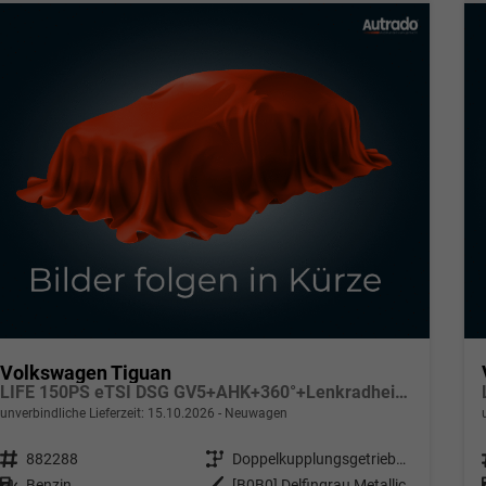
Volkswagen Tiguan
LIFE 150PS eTSI DSG GV5+AHK+360°+Lenkradheiz+IQ.Drive+ACC+App+eHeck+LED
unverbindliche Lieferzeit:
15.10.2026
Neuwagen
Fahrzeugnr.
882288
Getriebe
Doppelkupplungsgetriebe (DSG)
Kraftstoff
Benzin
Außenfarbe
[B0B0] Delfingrau Metallic