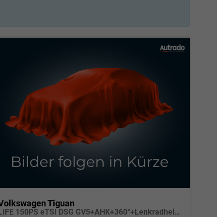
Volkswagen Tiguan
LIFE 150PS eTSI DSG GV5+AHK+360°+Lenkradheiz+IQ.Drive+ACC+App+eHeck+LED