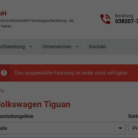
mbH
Beratung
038207-
nd professionelle Fahrzeugaufbereitung - da
t haben.
ufbereitung
Unternehmen
Kontakt
Das ausgewählte Fahrzeug ist leider nicht verfügbar.
fo
olkswagen Tiguan
sstattungslinie
Sort