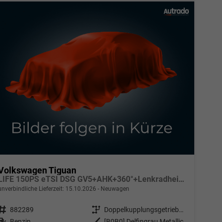
Volkswagen Tiguan
LIFE 150PS eTSI DSG GV5+AHK+360°+Lenkradheiz+IQ.Drive+ACC+App+eHeck+LED
unverbindliche Lieferzeit:
15.10.2026
Neuwagen
Fahrzeugnr.
882289
Getriebe
Doppelkupplungsgetriebe (DSG)
Kraftstoff
Benzin
Außenfarbe
[B0B0] Delfingrau Metallic