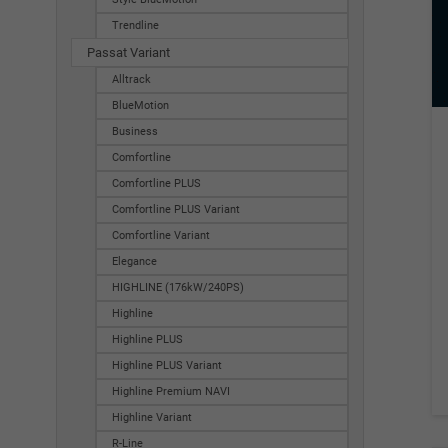
Trendline
Passat Variant
Alltrack
BlueMotion
Business
Comfortline
Comfortline PLUS
Comfortline PLUS Variant
Comfortline Variant
Elegance
HIGHLINE (176kW/240PS)
Highline
Highline PLUS
Highline PLUS Variant
Highline Premium NAVI
Highline Variant
R-Line