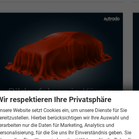
Wir respektieren Ihre Privatsphäre
nsere Website setzt Cookies ein, um unsere Dienste für Sie
ereitzustellen. Hierbei berücksichtigen wir Ihre Auswahl und
Volkswagen Tiguan
LIFE 150PS eTSI DSG GV5+AHK+360°+Lenkradheiz+IQ.Drive+ACC+App+eHeck+LED
erarbeiten nur die Daten für Marketing, Analytics und
unverbindliche Lieferzeit:
15.10.2026
Neuwagen
ersonalisierung, für die Sie uns Ihr Einverständnis geben. Sie