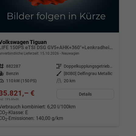
Volkswagen Tiguan
LIFE 150PS eTSI DSG GV5+AHK+360°+Lenkradheiz+IQ.Drive+ACC+App+eHeck+LED
unverbindliche Lieferzeit:
15.10.2026
Neuwagen
Fahrzeugnr.
882287
Getriebe
Doppelkupplungsgetriebe (DSG)
Kraftstoff
Benzin
Außenfarbe
[B0B0] Delfingrau Metallic
Leistung
110 kW (150 PS)
Kilometerstand
20 km
35.821,– €
Details
incl. 19% MwSt.
Verbrauch kombiniert:
6,20 l/100km
CO
-Klasse:
E
2
CO
-Emissionen:
140,00 g/km
2