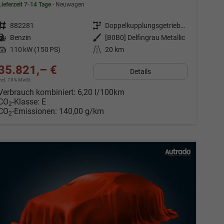
Lieferzeit 7-14 Tage
Neuwagen
Fahrzeugnr.
882281
Getriebe
Doppelkupplungsgetriebe (DSG)
Kraftstoff
Benzin
Außenfarbe
[B0B0] Delfingrau Metallic
Leistung
110 kW (150 PS)
Kilometerstand
20 km
35.821,– €
Details
incl. 19% MwSt.
Verbrauch kombiniert:
6,20 l/100km
CO
-Klasse:
E
2
CO
-Emissionen:
140,00 g/km
2