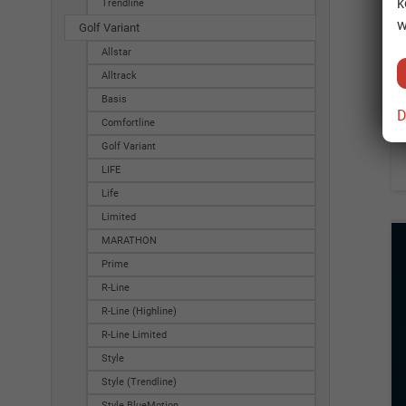
k
Trendline
w
Golf Variant
Allstar
Alltrack
Basis
D
Comfortline
Golf Variant
LIFE
Life
Limited
MARATHON
Prime
R-Line
R-Line (Highline)
R-Line Limited
Style
Style (Trendline)
Style BlueMotion