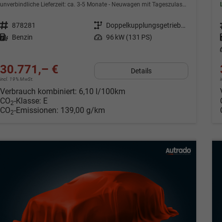
unverbindliche Lieferzeit: ca. 3-5 Monate
Neuwagen mit Tageszulassung
Fahrzeugnr.
878281
Getriebe
Doppelkupplungsgetriebe (DSG)
Kraftstoff
Benzin
Leistung
96 kW (131 PS)
30.771,– €
Details
incl. 19% MwSt.
Verbrauch kombiniert:
6,10 l/100km
CO
-Klasse:
E
2
CO
-Emissionen:
139,00 g/km
2