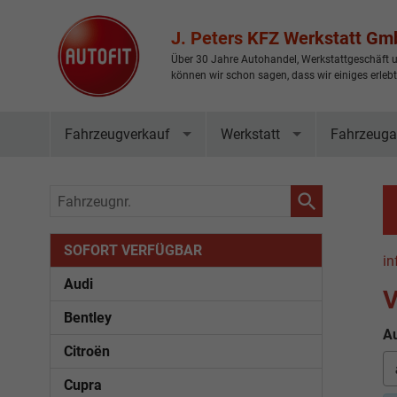
J. Peters KFZ Werkstatt G
Über 30 Jahre Autohandel, Werkstattgeschäft u
können wir schon sagen, dass wir einiges erleb
Fahrzeugverkauf
Werkstatt
Fahrzeuga
Fahrzeugnr.
SOFORT VERFÜGBAR
in
Audi
V
Bentley
Au
Citroën
Cupra