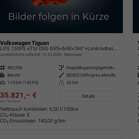
Volkswagen Tiguan
LIFE 150PS eTSI DSG GV5+AHK+360°+Lenkradheiz+IQ.Drive+ACC+App+eHeck+LED
unverbindliche Lieferzeit:
15.10.2026
Neuwagen
Fahrzeugnr.
882286
Getriebe
Doppelkupplungsgetriebe (DSG)
Kraftstoff
Benzin
Außenfarbe
[B0B0] Delfingrau Metallic
Leistung
110 kW (150 PS)
Kilometerstand
20 km
35.821,– €
Details
incl. 19% MwSt.
Verbrauch kombiniert:
6,20 l/100km
CO
-Klasse:
E
2
CO
-Emissionen:
140,00 g/km
2