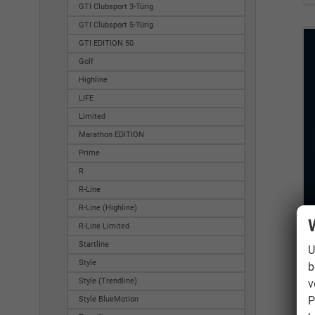
GTI Clubsport 3-Türig
GTI Clubsport 5-Türig
GTI EDITION 50
Golf
Highline
LIFE
Limited
Marathon EDITION
Prime
R
R-Line
R-Line (Highline)
R-Line Limited
Startline
U
Style
b
Style (Trendline)
v
P
Style BlueMotion