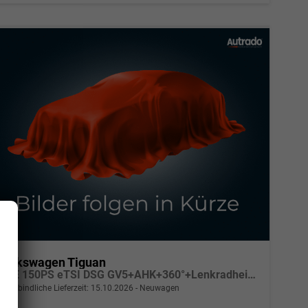
Volkswagen Tiguan
LIFE 150PS eTSI DSG GV5+AHK+360°+Lenkradheiz+IQ.Drive+ACC+App+eHeck+LED
unverbindliche Lieferzeit:
15.10.2026
Neuwagen