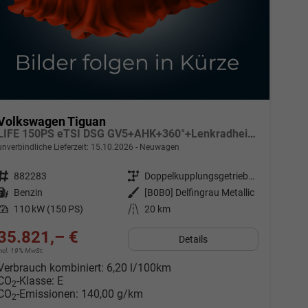
Volkswagen Tiguan
LIFE 150PS eTSI DSG GV5+AHK+360°+Lenkradheiz+IQ.Drive+ACC+App+eHeck+LED
unverbindliche Lieferzeit:
15.10.2026
Neuwagen
Fahrzeugnr.
882283
Getriebe
Doppelkupplungsgetriebe (DSG)
Kraftstoff
Benzin
Außenfarbe
[B0B0] Delfingrau Metallic
Leistung
110 kW (150 PS)
Kilometerstand
20 km
35.821,– €
Details
incl. 19% MwSt.
Verbrauch kombiniert:
6,20 l/100km
CO
-Klasse:
E
2
CO
-Emissionen:
140,00 g/km
2