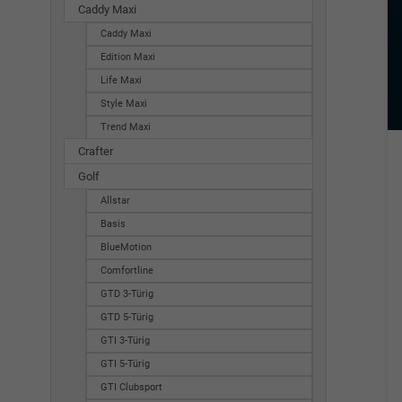
Caddy Maxi
Caddy Maxi
Edition Maxi
Life Maxi
Style Maxi
Trend Maxi
Crafter
Golf
Allstar
Basis
BlueMotion
Comfortline
GTD 3-Türig
GTD 5-Türig
GTI 3-Türig
GTI 5-Türig
GTI Clubsport