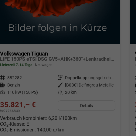
Volkswagen Tiguan
LIFE 150PS eTSI DSG GV5+AHK+360°+Lenkradheiz+IQ.Drive+ACC+App+eHeck+LED
Lieferzeit 7-14 Tage
Neuwagen
Fahrzeugnr.
882282
Getriebe
Doppelkupplungsgetriebe (DSG)
Kraftstoff
Benzin
Außenfarbe
[B0B0] Delfingrau Metallic
Leistung
110 kW (150 PS)
Kilometerstand
20 km
35.821,– €
Details
incl. 19% MwSt.
Verbrauch kombiniert:
6,20 l/100km
CO
-Klasse:
E
2
CO
-Emissionen:
140,00 g/km
2