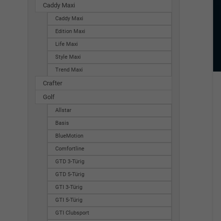
Caddy Maxi
Caddy Maxi
Edition Maxi
Life Maxi
Style Maxi
Trend Maxi
Crafter
Golf
Allstar
Basis
BlueMotion
Comfortline
GTD 3-Türig
GTD 5-Türig
GTI 3-Türig
GTI 5-Türig
GTI Clubsport