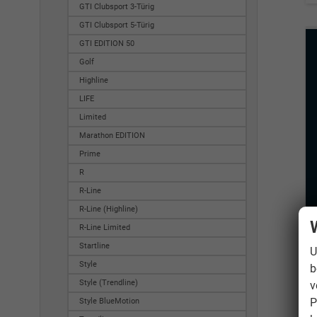
GTI Clubsport 3-Türig
GTI Clubsport 5-Türig
GTI EDITION 50
Golf
Highline
LIFE
Limited
Marathon EDITION
Prime
R
R-Line
R-Line (Highline)
R-Line Limited
Startline
U
Style
b
Style (Trendline)
v
P
Style BlueMotion