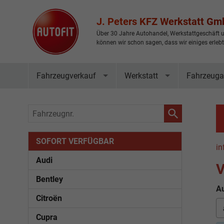
J. Peters KFZ Werkstatt G
Über 30 Jahre Autohandel, Werkstattgeschäft u
können wir schon sagen, dass wir einiges erleb
Fahrzeugverkauf
Werkstatt
Fahrzeuga
Fahrzeugnr.
SOFORT VERFÜGBAR
in
Audi
V
Bentley
Au
Citroën
Cupra