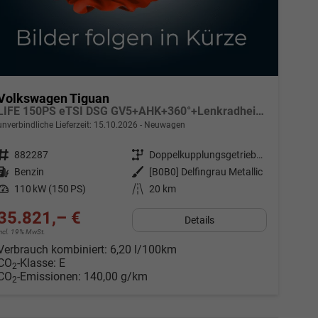
Volkswagen Tiguan
LIFE 150PS eTSI DSG GV5+AHK+360°+Lenkradheiz+IQ.Drive+ACC+App+eHeck+LED
unverbindliche Lieferzeit:
15.10.2026
Neuwagen
Fahrzeugnr.
882287
Getriebe
Doppelkupplungsgetriebe (DSG)
Kraftstoff
Benzin
Außenfarbe
[B0B0] Delfingrau Metallic
Leistung
110 kW (150 PS)
Kilometerstand
20 km
35.821,– €
Details
incl. 19% MwSt.
Verbrauch kombiniert:
6,20 l/100km
CO
-Klasse:
E
2
CO
-Emissionen:
140,00 g/km
2