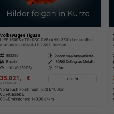
Volkswagen Tiguan
LIFE 150PS eTSI DSG GV5+AHK+360°+Lenkradheiz+IQ.Drive+ACC+App+eHeck+LED
unverbindliche Lieferzeit:
15.10.2026
Neuwagen
Fahrzeugnr.
882286
Getriebe
Doppelkupplungsgetriebe (DSG)
Kraftstoff
Benzin
Außenfarbe
[B0B0] Delfingrau Metallic
Leistung
110 kW (150 PS)
Kilometerstand
20 km
35.821,– €
Details
incl. 19% MwSt.
Verbrauch kombiniert:
6,20 l/100km
CO
-Klasse:
E
2
CO
-Emissionen:
140,00 g/km
2