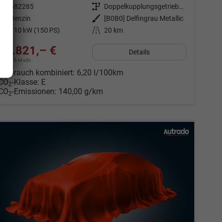
Fahrzeugnr.
882285
Getriebe
Doppelkupplungsgetriebe (DSG)
Kraftstoff
Benzin
Außenfarbe
[B0B0] Delfingrau Metallic
Leistung
110 kW (150 PS)
Kilometerstand
20 km
35.821,– €
Details
incl. 19% MwSt.
Verbrauch kombiniert:
6,20 l/100km
CO
-Klasse:
E
2
CO
-Emissionen:
140,00 g/km
2