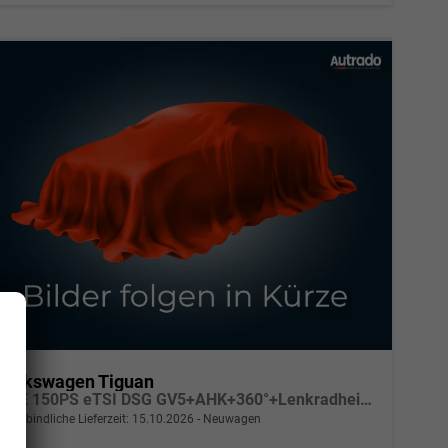
Volkswagen Tiguan
LIFE 150PS eTSI DSG GV5+AHK+360°+Lenkradheiz+IQ.Drive+ACC+App+eHeck+LED
unverbindliche Lieferzeit:
15.10.2026
Neuwagen