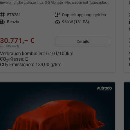
unverbindliche Lieferzeit: ca. 3-5 Monate
Neuwagen mit Tageszulassung
Fahrzeugnr.
878281
Getriebe
Doppelkupplungsgetriebe (DSG)
Kraftstoff
Benzin
Leistung
96 kW (131 PS)
30.771,– €
Details
incl. 19% MwSt.
Verbrauch kombiniert:
6,10 l/100km
CO
-Klasse:
E
2
CO
-Emissionen:
139,00 g/km
2