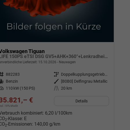
Volkswagen Tiguan
LIFE 150PS eTSI DSG GV5+AHK+360°+Lenkradheiz+IQ.Drive+ACC+App+eHeck+LED
unverbindliche Lieferzeit:
15.10.2026
Neuwagen
Fahrzeugnr.
882283
Getriebe
Doppelkupplungsgetriebe (DSG)
Kraftstoff
Benzin
Außenfarbe
[B0B0] Delfingrau Metallic
Leistung
110 kW (150 PS)
Kilometerstand
20 km
35.821,– €
Details
incl. 19% MwSt.
Verbrauch kombiniert:
6,20 l/100km
CO
-Klasse:
E
2
CO
-Emissionen:
140,00 g/km
2