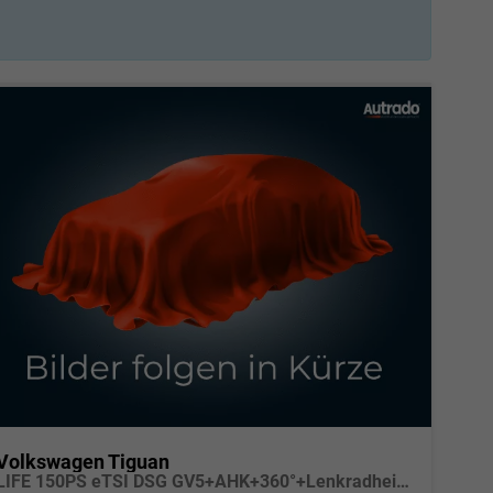
Volkswagen Tiguan
LIFE 150PS eTSI DSG GV5+AHK+360°+Lenkradheiz+IQ.Drive+ACC+App+eHeck+LED