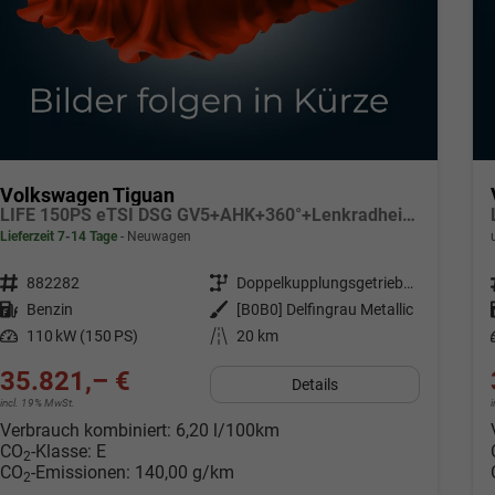
Volkswagen Tiguan
LIFE 150PS eTSI DSG GV5+AHK+360°+Lenkradheiz+IQ.Drive+ACC+App+eHeck+LED
Lieferzeit 7-14 Tage
Neuwagen
Fahrzeugnr.
882282
Getriebe
Doppelkupplungsgetriebe (DSG)
Kraftstoff
Benzin
Außenfarbe
[B0B0] Delfingrau Metallic
Leistung
110 kW (150 PS)
Kilometerstand
20 km
35.821,– €
Details
incl. 19% MwSt.
Verbrauch kombiniert:
6,20 l/100km
CO
-Klasse:
E
2
CO
-Emissionen:
140,00 g/km
2