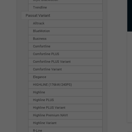
Trendline
Passat Variant
Alltrack
BlueMotion
Business
Comfortline
Comfortline PLUS
Comfortline PLUS Variant
Comfortline Variant
Elegance
HIGHLINE (176kW/240PS)
Highline
Highline PLUS
Highline PLUS Variant
Highline Premium NAVI
Highline Variant
R-Line