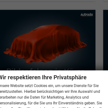
Wir respektieren Ihre Privatsphäre
nsere Website setzt Cookies ein, um unsere Dienste für Sie
ereitzustellen. Hierbei berücksichtigen wir Ihre Auswahl und
Volkswagen Tiguan
LIFE 150PS eTSI DSG GV5+AHK+360°+Lenkradheiz+IQ.Drive+ACC+App+eHeck+LED
erarbeiten nur die Daten für Marketing, Analytics und
unverbindliche Lieferzeit:
15.10.2026
Neuwagen
ersonalisierung, für die Sie uns Ihr Einverständnis geben. Sie