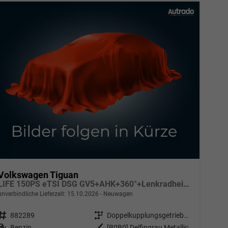
Volkswagen Tiguan
LIFE 150PS eTSI DSG GV5+AHK+360°+Lenkradheiz+IQ.Drive+ACC+App+eHeck+LED
unverbindliche Lieferzeit:
15.10.2026
Neuwagen
Fahrzeugnr.
882289
Getriebe
Doppelkupplungsgetriebe (DSG)
Kraftstoff
Benzin
Außenfarbe
[B0B0] Delfingrau Metallic