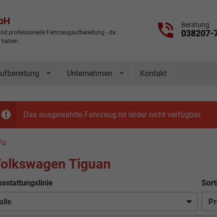
mbH
Beratung
038207-
nd professionelle Fahrzeugaufbereitung - da
t haben.
ufbereitung
Unternehmen
Kontakt
Das ausgewählte Fahrzeug ist leider nicht verfügbar.
fo
olkswagen Tiguan
sstattungslinie
Sort