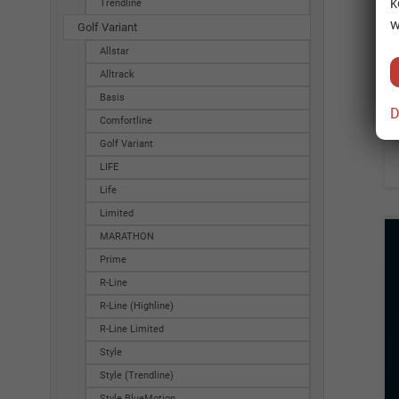
k
Trendline
w
Golf Variant
Allstar
Alltrack
Basis
D
Comfortline
Golf Variant
LIFE
Life
Limited
MARATHON
Prime
R-Line
R-Line (Highline)
R-Line Limited
Style
Style (Trendline)
Style BlueMotion