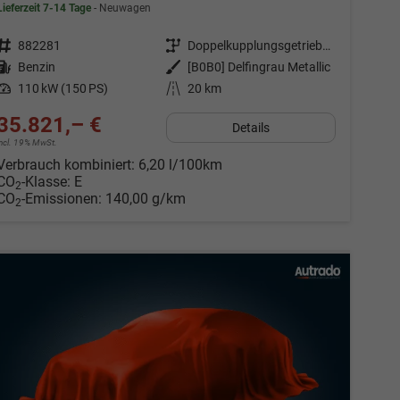
Lieferzeit 7-14 Tage
Neuwagen
Fahrzeugnr.
882281
Getriebe
Doppelkupplungsgetriebe (DSG)
Kraftstoff
Benzin
Außenfarbe
[B0B0] Delfingrau Metallic
Leistung
110 kW (150 PS)
Kilometerstand
20 km
35.821,– €
Details
incl. 19% MwSt.
Verbrauch kombiniert:
6,20 l/100km
CO
-Klasse:
E
2
CO
-Emissionen:
140,00 g/km
2