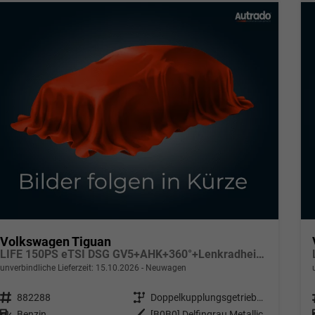
Volkswagen Tiguan
LIFE 150PS eTSI DSG GV5+AHK+360°+Lenkradheiz+IQ.Drive+ACC+App+eHeck+LED
unverbindliche Lieferzeit:
15.10.2026
Neuwagen
Fahrzeugnr.
882288
Getriebe
Doppelkupplungsgetriebe (DSG)
Kraftstoff
Benzin
Außenfarbe
[B0B0] Delfingrau Metallic