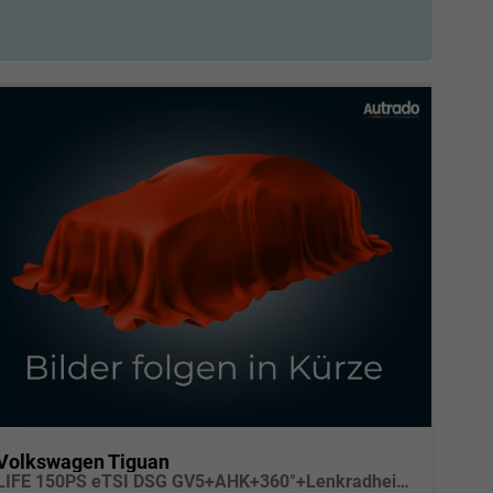
Volkswagen Tiguan
LIFE 150PS eTSI DSG GV5+AHK+360°+Lenkradheiz+IQ.Drive+ACC+App+eHeck+LED