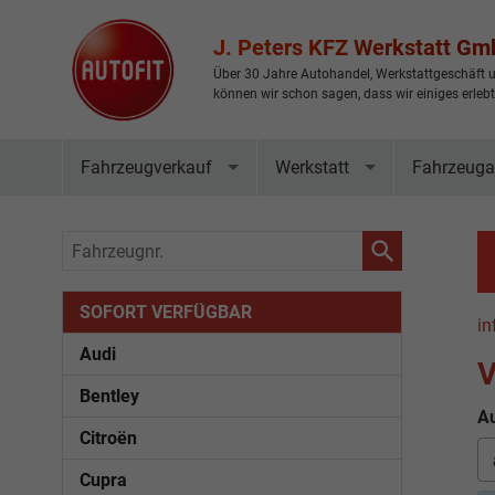
J. Peters KFZ Werkstatt G
Über 30 Jahre Autohandel, Werkstattgeschäft u
können wir schon sagen, dass wir einiges erleb
Fahrzeugverkauf
Werkstatt
Fahrzeuga
Fahrzeugnr.
SOFORT VERFÜGBAR
in
Audi
V
Bentley
Au
Citroën
Cupra