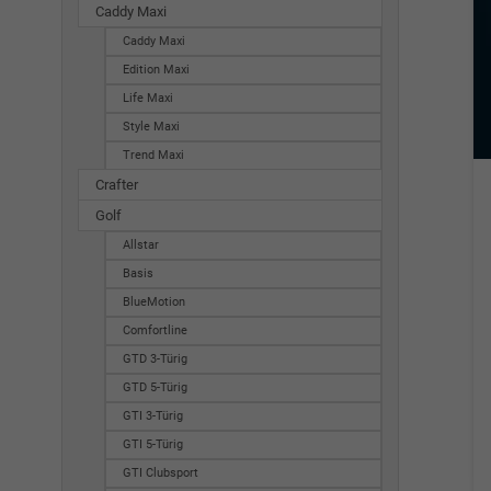
Caddy Maxi
Caddy Maxi
Edition Maxi
Life Maxi
Style Maxi
Trend Maxi
Crafter
Golf
Allstar
Basis
BlueMotion
Comfortline
GTD 3-Türig
GTD 5-Türig
GTI 3-Türig
GTI 5-Türig
GTI Clubsport