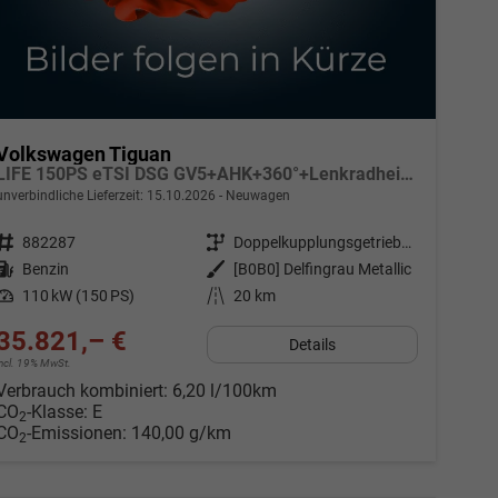
Volkswagen Tiguan
LIFE 150PS eTSI DSG GV5+AHK+360°+Lenkradheiz+IQ.Drive+ACC+App+eHeck+LED
unverbindliche Lieferzeit:
15.10.2026
Neuwagen
Fahrzeugnr.
882287
Getriebe
Doppelkupplungsgetriebe (DSG)
Kraftstoff
Benzin
Außenfarbe
[B0B0] Delfingrau Metallic
Leistung
110 kW (150 PS)
Kilometerstand
20 km
35.821,– €
Details
incl. 19% MwSt.
Verbrauch kombiniert:
6,20 l/100km
CO
-Klasse:
E
2
CO
-Emissionen:
140,00 g/km
2