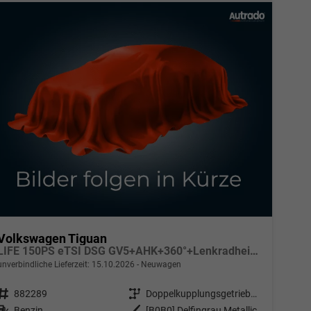
Volkswagen Tiguan
LIFE 150PS eTSI DSG GV5+AHK+360°+Lenkradheiz+IQ.Drive+ACC+App+eHeck+LED
unverbindliche Lieferzeit:
15.10.2026
Neuwagen
Fahrzeugnr.
882289
Getriebe
Doppelkupplungsgetriebe (DSG)
Kraftstoff
Benzin
Außenfarbe
[B0B0] Delfingrau Metallic