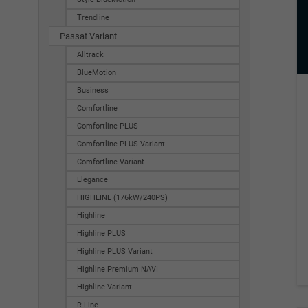
Trendline
Passat Variant
Alltrack
BlueMotion
Business
Comfortline
Comfortline PLUS
Comfortline PLUS Variant
Comfortline Variant
Elegance
HIGHLINE (176kW/240PS)
Highline
Highline PLUS
Highline PLUS Variant
Highline Premium NAVI
Highline Variant
R-Line