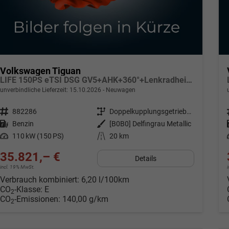
Volkswagen Tiguan
LIFE 150PS eTSI DSG GV5+AHK+360°+Lenkradheiz+IQ.Drive+ACC+App+eHeck+LED
unverbindliche Lieferzeit:
15.10.2026
Neuwagen
Fahrzeugnr.
882286
Getriebe
Doppelkupplungsgetriebe (DSG)
Kraftstoff
Benzin
Außenfarbe
[B0B0] Delfingrau Metallic
Leistung
110 kW (150 PS)
Kilometerstand
20 km
35.821,– €
Details
incl. 19% MwSt.
Verbrauch kombiniert:
6,20 l/100km
CO
-Klasse:
E
2
CO
-Emissionen:
140,00 g/km
2