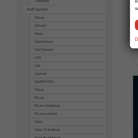
k
Trendline
w
Golf Variant
Allstar
Alltrack
Basis
D
Comfortline
Golf Variant
LIFE
Life
Limited
MARATHON
Prime
R-Line
R-Line (Highline)
R-Line Limited
Style
Style (Trendline)
Style BlueMotion