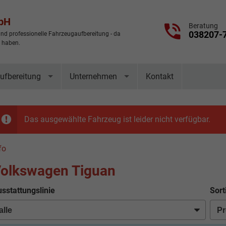
mbH
Beratung
038207-
nd professionelle Fahrzeugaufbereitung - da
t haben.
ufbereitung
Unternehmen
Kontakt
Das ausgewählte Fahrzeug ist leider nicht verfügbar.
fo
olkswagen Tiguan
sstattungslinie
Sort