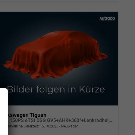
Volkswagen Tiguan
LIFE 150PS eTSI DSG GV5+AHK+360°+Lenkradheiz+IQ.Drive+ACC+App+eHeck+LED
unverbindliche Lieferzeit:
15.10.2026
Neuwagen