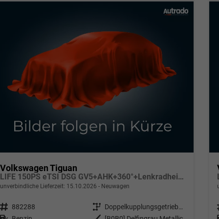
Volkswagen Tiguan
LIFE 150PS eTSI DSG GV5+AHK+360°+Lenkradheiz+IQ.Drive+ACC+App+eHeck+LED
unverbindliche Lieferzeit:
15.10.2026
Neuwagen
Fahrzeugnr.
882288
Getriebe
Doppelkupplungsgetriebe (DSG)
Kraftstoff
Benzin
Außenfarbe
[B0B0] Delfingrau Metallic