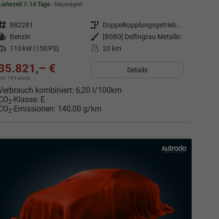
Lieferzeit 7-14 Tage
Neuwagen
Fahrzeugnr.
882281
Getriebe
Doppelkupplungsgetriebe (DSG)
Kraftstoff
Benzin
Außenfarbe
[B0B0] Delfingrau Metallic
Leistung
110 kW (150 PS)
Kilometerstand
20 km
35.821,– €
Details
incl. 19% MwSt.
Verbrauch kombiniert:
6,20 l/100km
CO
-Klasse:
E
2
CO
-Emissionen:
140,00 g/km
2