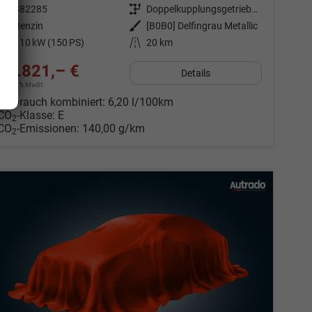
Fahrzeugnr.
882285
Getriebe
Doppelkupplungsgetriebe (DSG)
Kraftstoff
Benzin
Außenfarbe
[B0B0] Delfingrau Metallic
Leistung
110 kW (150 PS)
Kilometerstand
20 km
35.821,– €
Details
incl. 19% MwSt.
Verbrauch kombiniert:
6,20 l/100km
CO
-Klasse:
E
2
CO
-Emissionen:
140,00 g/km
2