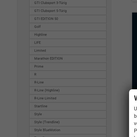
GTI Clubsport 3-Türig
GTI Clubsport 5-Türig
GTI EDITION 50
Golf
Highline
LIFE
Limited
Marathon EDITION
Prime
R
R-Line
R-Line (Highline)
R-Line Limited
Startline
U
Style
b
Style (Trendline)
v
P
Style BlueMotion