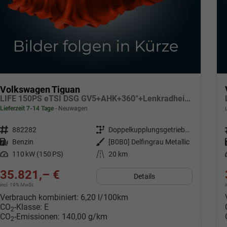
Volkswagen Tiguan
LIFE 150PS eTSI DSG GV5+AHK+360°+Lenkradheiz+IQ.Drive+ACC+App+eHeck+LED
Lieferzeit 7-14 Tage
Neuwagen
Fahrzeugnr.
882282
Getriebe
Doppelkupplungsgetriebe (DSG)
Kraftstoff
Benzin
Außenfarbe
[B0B0] Delfingrau Metallic
Leistung
110 kW (150 PS)
Kilometerstand
20 km
35.821,– €
Details
incl. 19% MwSt.
Verbrauch kombiniert:
6,20 l/100km
CO
-Klasse:
E
2
CO
-Emissionen:
140,00 g/km
2