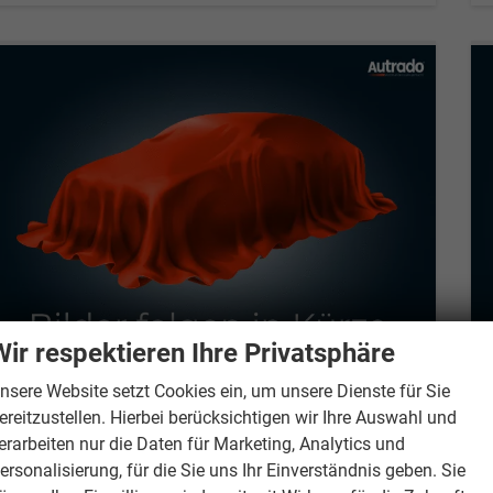
Wir respektieren Ihre Privatsphäre
nsere Website setzt Cookies ein, um unsere Dienste für Sie
ereitzustellen. Hierbei berücksichtigen wir Ihre Auswahl und
Volkswagen Tiguan
LIFE 150PS eTSI DSG GV5+AHK+360°+Lenkradheiz+IQ.Drive+ACC+App+eHeck+LED
erarbeiten nur die Daten für Marketing, Analytics und
unverbindliche Lieferzeit:
15.10.2026
Neuwagen
ersonalisierung, für die Sie uns Ihr Einverständnis geben. Sie