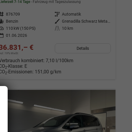
Lieferzeit 7-14 Tage
Fahrzeug mit Tageszulassung
Fahrzeugnr.
876709
Getriebe
Automatik
Kraftstoff
Benzin
Außenfarbe
Grenadilla Schwarz Metallic
Leistung
110 kW (150 PS)
Kilometerstand
10 km
01.06.2026
36.831,– €
Details
incl. 19% MwSt.
Verbrauch kombiniert:
7,10 l/100km
CO
-Klasse:
E
2
CO
-Emissionen:
151,00 g/km
2