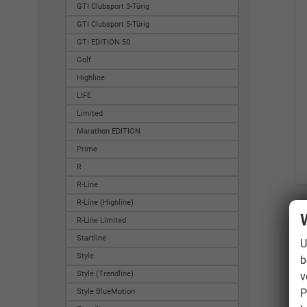
GTI Clubsport 3-Türig
GTI Clubsport 5-Türig
GTI EDITION 50
Golf
Highline
LIFE
Limited
Marathon EDITION
Prime
R
R-Line
R-Line (Highline)
R-Line Limited
Startline
U
Style
b
Style (Trendline)
v
P
Style BlueMotion