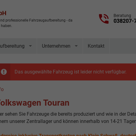
mbH
Beratung
038207-
nd professionelle Fahrzeugaufbereitung - da
t haben.
ufbereitung
Unternehmen
Kontakt
Das ausgewählte Fahrzeug ist leider nicht verfügbar.
fo
olkswagen Touran
er sehen Sie Fahrzeuge die bereits produziert und wie in der Det
nem unserer Zentrallager und können innerhalb von 14-21 Tagen
dpreise inklusive Transportkosten nach Klein Schwaß, deutsc