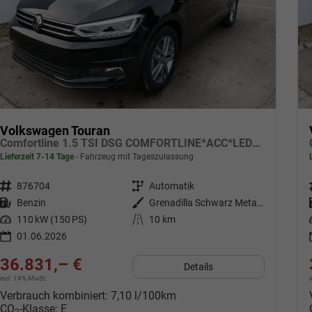
Volkswagen Touran
Comfortline 1.5 TSI DSG COMFORTLINE*ACC*LED*PDC*KAMERA*NAVI*SHZ* 7-SITZER 17-ZOLL
Lieferzeit 7-14 Tage
Fahrzeug mit Tageszulassung
Fahrzeugnr.
876704
Getriebe
Automatik
Kraftstoff
Benzin
Außenfarbe
Grenadilla Schwarz Metallic
Leistung
110 kW (150 PS)
Kilometerstand
10 km
01.06.2026
36.831,– €
Details
incl. 19% MwSt.
Verbrauch kombiniert:
7,10 l/100km
CO
-Klasse:
E
2