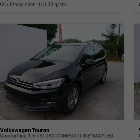
CO
-Emissionen:
151,00 g/km
2
Volkswagen Touran
Comfortline 1.5 TSI DSG COMFORTLINE*ACC*LED*PDC*KAMERA*NAVI*SHZ* 7-SITZER 17-ZOLL