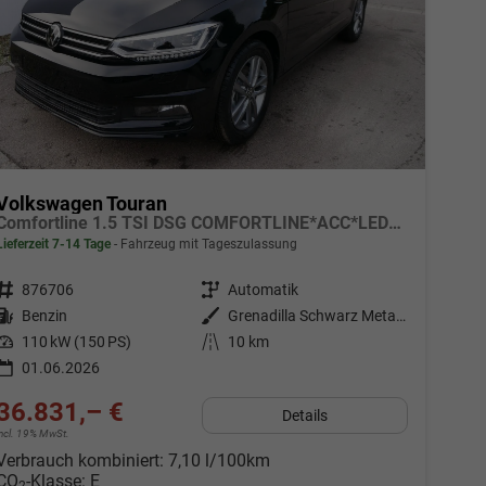
Volkswagen Touran
Comfortline 1.5 TSI DSG COMFORTLINE*ACC*LED*PDC*KAMERA*NAVI*SHZ* 7-SITZER 17-ZOLL
Lieferzeit 7-14 Tage
Fahrzeug mit Tageszulassung
Fahrzeugnr.
876706
Getriebe
Automatik
Kraftstoff
Benzin
Außenfarbe
Grenadilla Schwarz Metallic
Leistung
110 kW (150 PS)
Kilometerstand
10 km
01.06.2026
36.831,– €
Details
incl. 19% MwSt.
Verbrauch kombiniert:
7,10 l/100km
CO
-Klasse:
E
2