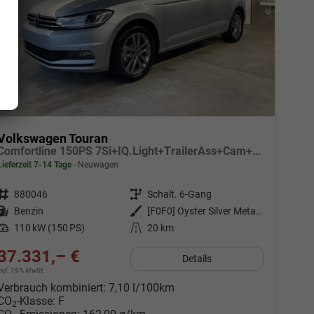
Volkswagen Touran
Comfortline 150PS 7Si+IQ.Light+TrailerAss+Cam+Navi+Kamera+Alarm+Kessy+App-Connect
Lieferzeit 7-14 Tage
Neuwagen
Fahrzeugnr.
880046
Getriebe
Schalt. 6-Gang
Kraftstoff
Benzin
Außenfarbe
[F0F0] Oyster Silver Metallic
Leistung
110 kW (150 PS)
Kilometerstand
20 km
37.331,– €
Details
incl. 19% MwSt.
Verbrauch kombiniert:
7,10 l/100km
CO
-Klasse:
F
2