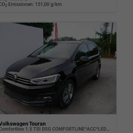
CO
-Emissionen:
151,00 g/km
2
Volkswagen Touran
Comfortline 1.5 TSI DSG COMFORTLINE*ACC*LED*PDC*KAMERA*NAVI*SHZ* 7-SITZER 17-ZOLL