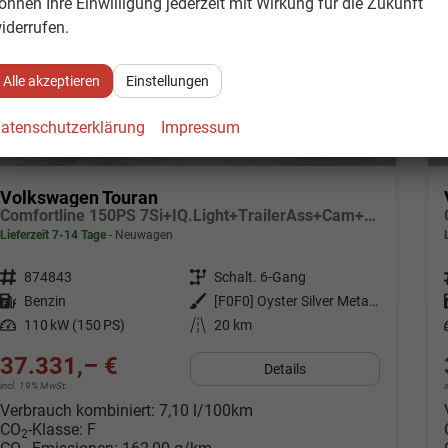
önnen Ihre Einwilligung jederzeit mit Wirkung für die Zukunft
iderrufen.
Alle akzeptieren
Einstellungen
atenschutzerklärung
Impressum
Volkswagen Touran
Comfortline 150PS 7Si+IQ.Light+TrailerAss+Cam+Navi+Kamera+Alarm+Kessy+App-Connect
Lieferzeit 7-14 Tage
Neuwagen
Fahrzeugnr.
874843
Getriebe
Schalt. 6-Gang
Kraftstoff
Benzin
Außenfarbe
[F0F0] Oyster Silver Metallic
Leistung
110 kW (150 PS)
Kilometerstand
20 km
37.331,– €
Details
incl. 19% MwSt.
Verbrauch kombiniert:
7,10 l/100km
CO
-Klasse:
F
2