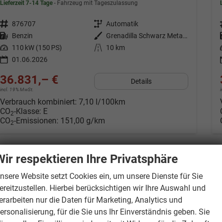
Lieferzeit 7-14 Tage
Fahrzeug mit Tageszulassung
Fahrzeugnr.
876707
Getriebe
Automatik
Kraftstoff
Benzin
Außenfarbe
Grenadilla Schwarz Metallic
Leistung
110 kW (150 PS)
Kilometerstand
10 km
01.06.2026
36.831,– €
Details
incl. 19% MwSt.
Verbrauch kombiniert:
7,10 l/100km
CO
-Klasse:
E
2
CO
-Emissionen:
151,00 g/km
2
Wir respektieren Ihre Privatsphäre
nsere Website setzt Cookies ein, um unsere Dienste für Sie
ereitzustellen. Hierbei berücksichtigen wir Ihre Auswahl und
erarbeiten nur die Daten für Marketing, Analytics und
ersonalisierung, für die Sie uns Ihr Einverständnis geben. Sie