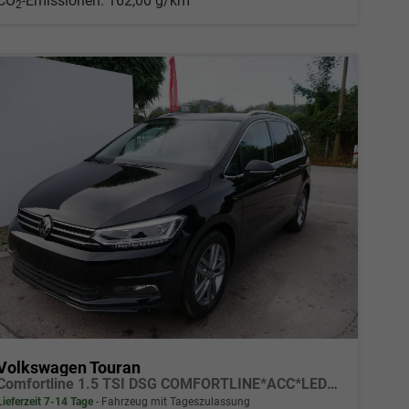
CO
-Emissionen:
162,00 g/km
2
Volkswagen Touran
Comfortline 1.5 TSI DSG COMFORTLINE*ACC*LED*PDC*KAMERA*NAVI*SHZ* 7-SITZER 17-ZOLL
Lieferzeit 7-14 Tage
Fahrzeug mit Tageszulassung