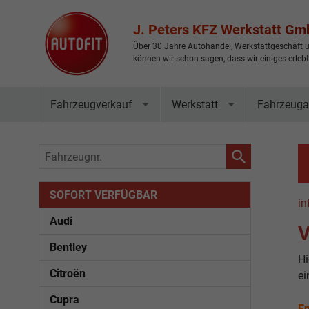
J. Peters KFZ Werkstatt G
Über 30 Jahre Autohandel, Werkstattgeschäft u
können wir schon sagen, dass wir einiges erleb
Fahrzeugverkauf
Werkstatt
Fahrzeuga
Fahrzeugnr.
SOFORT VERFÜGBAR
in
Audi
V
Bentley
Hi
Citroën
ei
Cupra
En