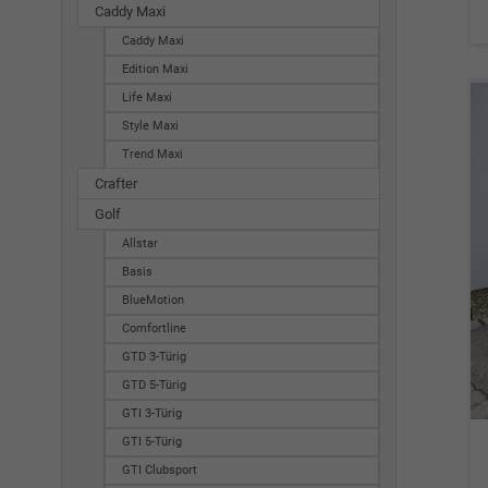
Caddy Maxi
Caddy Maxi
Edition Maxi
Life Maxi
Style Maxi
Trend Maxi
Crafter
Golf
Allstar
Basis
BlueMotion
Comfortline
GTD 3-Türig
GTD 5-Türig
GTI 3-Türig
GTI 5-Türig
GTI Clubsport