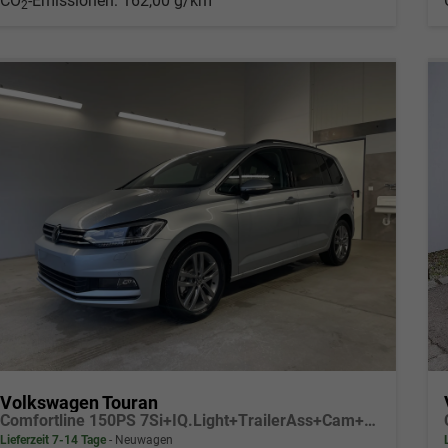
CO
-Emissionen:
162,00 g/km
2
Volkswagen Touran
Comfortline 150PS 7Si+IQ.Light+TrailerAss+Cam+Navi+Kamera+Alarm+Kessy+App-Connect
Lieferzeit 7-14 Tage
Neuwagen