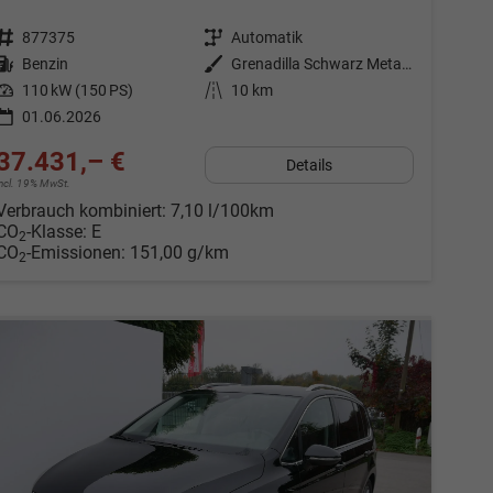
Fahrzeugnr.
877375
Getriebe
Automatik
Kraftstoff
Benzin
Außenfarbe
Grenadilla Schwarz Metallic
Leistung
110 kW (150 PS)
Kilometerstand
10 km
01.06.2026
37.431,– €
Details
incl. 19% MwSt.
Verbrauch kombiniert:
7,10 l/100km
CO
-Klasse:
E
2
CO
-Emissionen:
151,00 g/km
2