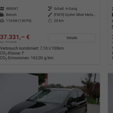
Fahrzeugnr.
880047
Getriebe
Schalt. 6-Gang
Kraftstoff
Benzin
Außenfarbe
[F0F0] Oyster Silver Metallic
Leistung
110 kW (150 PS)
Kilometerstand
20 km
37.331,– €
Details
incl. 19% MwSt.
Verbrauch kombiniert:
7,10 l/100km
CO
-Klasse:
F
2
CO
-Emissionen:
162,00 g/km
2