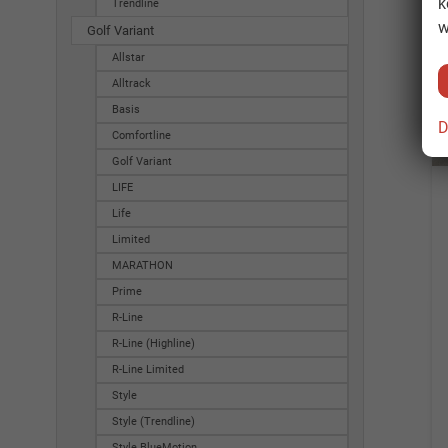
k
Trendline
w
Golf Variant
Allstar
Alltrack
Basis
D
Comfortline
Golf Variant
LIFE
Life
Limited
MARATHON
Prime
R-Line
R-Line (Highline)
R-Line Limited
Style
Style (Trendline)
Style BlueMotion