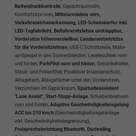
Reifendruckkontrolle
, Gepäckraumrollo,
Komfortsitze vorn,
Mittelarmlehne vorn,
Verkehrszeichenerkennung, LED-Scheinwerfer inkl.
LED-Tagfahrlicht, Beifahrersitzlehne umklappbar,
Vordersitze höhenverstellbar, Lendenwirbelstütze
für die Vordersitzlehnen
, USB-C Schnittstelle, Make-
up-Spiegel in den Sonnenblenden, Leseleuchten vorn
und hinten,
ParkPilot vorn und hinten
, Getränkehalter,
Staub- und Pollenfilter, Proaktiver Insassenschutz,
Ablagefach, Ablagefächer unter den Vordersitzen,
Verzurrösen im Gepäckraum,
Spurhalteassistent
"Lane Assist", Start-Stopp-Anlage
, Scheibenbremsen
vorn und hinten,
Adaptive Geschwindigkeitsregelung
ACC bis 210 km/h
(Geschwindigkeitsregelanlage
inkl. Geschwindigkeitsbegrenzung),
Freisprecheinrichtung Bluetooth, Dachreling