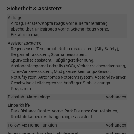
Sicherheit & Assistenz
Airbags
Airbag, Fenster-/Kopfairbags Vorne, Beifahrerairbag
abschaltbar, Knieairbags Vorne, Seitenairbags Vorne,
Beifahrerairbag
Assistenzsysteme
Regensensor, Tempomat, Notbremsassistent (City-Safety),
Berganfahrassistent, Spurhalteassistent,
Spurwechselassistent, Fußgängererkennung,
Abstandstempomat adaptiv (ACC), Verkehrzeichenerkennung,
Toter-Winkel-Assistent, Müdigkeitserkennungs-Sensor,
Notrufsystem, Autonomes Notbremssystem, Abstandswarner,
Geschwindigkeitsbegrenzer, Anhänger-Stabilisierungs-
Programm
Diebstahl-Alarmanlage
vorhanden
Einparkhilfe
Park Distance Control vorne, Park Distance Control hinten,
Rückfahrkamera, Anhängerrangierassistent
Follow-Me-Home-Funktion
vorhanden
Innenspiegel automatisch abblendend
vorhanden