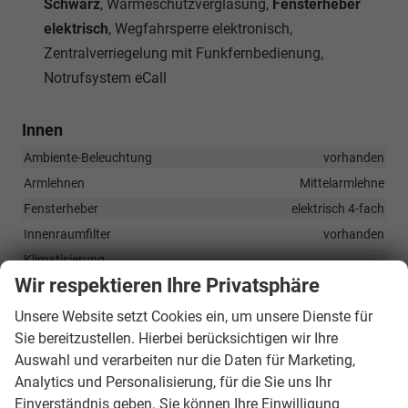
Schwarz
, Wärmeschutzverglasung,
Fensterheber
elektrisch
, Wegfahrsperre elektronisch,
Zentralverriegelung mit Funkfernbedienung,
Notrufsystem eCall
Innen
Ambiente-Beleuchtung
vorhanden
Armlehnen
Mittelarmlehne
Fensterheber
elektrisch 4-fach
Innenraumfilter
vorhanden
Klimatisierung
Klimaautomatik, Klimaanlage hinten, 3-Zonen-Klimaautomatik
Wir respektieren Ihre Privatsphäre
Laderaumabdeckung
vorhanden
Unsere Website setzt Cookies ein, um unsere Dienste für
Lenkrad
Sie bereitzustellen. Hierbei berücksichtigen wir Ihre
in Leder, höhenverstellbar, mit Multifunktionen, mit
Auswahl und verarbeiten nur die Daten für Marketing,
Schaltwippen
Analytics und Personalisierung, für die Sie uns Ihr
Sitze
Einverständnis geben. Sie können Ihre Einwilligung
Komfortsitze, 7-Sitzer, 3. Sitzreihe, Isofix