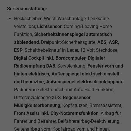
Serienausstattung:
Heckscheiben Wisch-Waschanlage, Lenksäule
verstellbar,
Lichtsensor
, Coming/Leaving Home
Funktion,
Sicherheitsinnenspiegel automatisch
abblendend
, Dreipunkt-Sicherheitsgurte,
ABS, ASR,
ESP
, Schalthebelknauf in Leder, 12 Volt Steckdose,
Digital Cockpit inkl. Bordcomputer, Digitaler
Radioempfang DAB
, Servolenkung,
Fenster vorn und
hinten elektrisch, Außenspiegel elektrisch einstell-
und beheizbar, Außenspiegel elektrisch anklappbar
,
Parkbremse elektronisch mit Auto-Hold Funktion,
Differenzialsperre XDS,
Regensensor,
Müdigkeitserkennung
, Kopfstützen, Bremsassistent,
Front Assist inkl. City-Notbremsfunktion
, Airbag für
Fahrer und Beifahrer, Beifahrerairbag-Deaktivierung,
Seitenairbag vorn, Kopfairbag vorn und hinten,