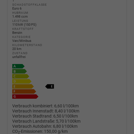
1
SCHADSTOFFKLASSE
Euro 6
HUBRAUM
1.498 ccm
LEISTUNG
110 kW (150 PS)
KRAFTSTOFF
Benzin
KATEGORIE
Van/Minibus
KILOMETERSTAND
20 km
ZUSTAND
unfallfrei
Verbrauch kombiniert:
6,60 l/100km
Verbrauch Innenstadt:
8,40 l/100km
Verbrauch Stadtrand:
6,50 l/100km
Verbrauch Landstraße:
5,70 l/100km
Verbrauch Autobahn:
6,80 l/100km
CO
-Emissionen:
150,00 g/km
2