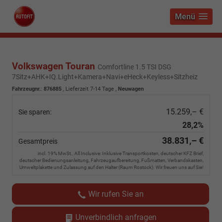
Menü
Volkswagen Touran
Comfortline 1.5 TSI DSG
7Sitz+AHK+IQ.Light+Kamera+Navi+eHeck+Keyless+Sitzheiz
Fahrzeugnr.
:
876885
,
Lieferzeit 7-14 Tage
,
Neuwagen
15.259,– €
Sie sparen:
28,2%
38.831,– €
Gesamtpreis
incl. 19% MwSt., All Inclusive: Inklusive Transportkosten, deutscher KFZ Brief,
deutscher Bedienungsanleitung, Fahrzeugaufbereitung, Fußmatten, Verbandskasten,
Umweltplakette und Zulassung auf den Halter (Raum Rostock). Wir freuen uns auf Sie!
Wir rufen Sie an
Unverbindlich anfragen