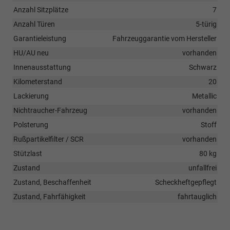
Anzahl Sitzplätze
7
Anzahl Türen
5-türig
Garantieleistung
Fahrzeuggarantie vom Hersteller
HU/AU neu
vorhanden
Innenausstattung
Schwarz
Kilometerstand
20
Lackierung
Metallic
Nichtraucher-Fahrzeug
vorhanden
Polsterung
Stoff
Rußpartikelfilter / SCR
vorhanden
Stützlast
80 kg
Zustand
unfallfrei
Zustand, Beschaffenheit
Scheckheftgepflegt
Zustand, Fahrfähigkeit
fahrtauglich