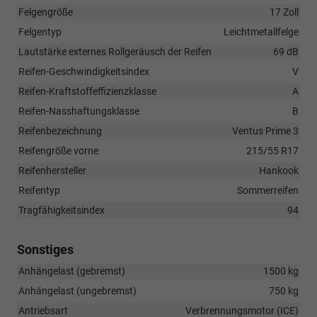
Felgengröße
17 Zoll
Felgentyp
Leichtmetallfelge
Lautstärke externes Rollgeräusch der Reifen
69 dB
Reifen-Geschwindigkeitsindex
V
Reifen-Kraftstoffeffizienzklasse
A
Reifen-Nasshaftungsklasse
B
Reifenbezeichnung
Ventus Prime 3
Reifengröße vorne
215/55 R17
Reifenhersteller
Hankook
Reifentyp
Sommerreifen
Tragfähigkeitsindex
94
Sonstiges
Anhängelast (gebremst)
1500 kg
Anhängelast (ungebremst)
750 kg
Antriebsart
Verbrennungsmotor (ICE)