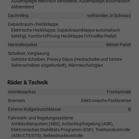
Außenspiegel elektrisch verstellbar, Außenspiegel automatisch
abblendend
Dachreling
vorhanden, in Schwarz
Gepäckraum-/Heckklappe
Elektrische Heckklappe, Gepäckraumklappe automatisch
betätigt, Komfortöffnung Heckklappe (Virtuelles Pedal)
Herstellerpaket
Winter-Paket
Scheiben, Verglasung
Getönte Scheiben, Privacy Glass (Heckscheibe und hintere
Seitenscheiben abgedunkelt), Wärmeschutzglas
Räder & Technik
Antriebsachse
Frontantrieb
Bremsen
Elektronische Parkbremse
Externe Rollgeräuschklasse
B
Fahrwerk- und Regelungssysteme
Antiblockiersystem (ABS), Antischlupfregelung (ASR),
Elektronisches Stabilitäts-Programm (ESP), Traktionskontrolle
(ASR/CTS/ETS), Reifendruckkontrolle