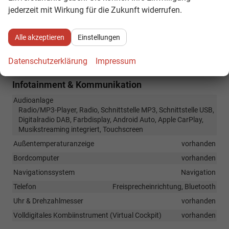
(Kindersitzbefestigung), Rücksitzbank hinten geteilt,
jederzeit mit Wirkung für die Zukunft widerrufen.
Sitzheizung, Umklappbarer Beifahrersitz
Sitze: Lordosenstütze
Fahrer und Beifahrer
Alle akzeptieren
Einstellungen
Sitze: Verstellbarkeit
Höhenverstellbarer Fahrer- und Beifahrersitz
Datenschutzerklärung
Impressum
Infotainment & Kommunikation
Audioanlage
Radio/MP3-Player, Radio, Schnittstelle MP3, Schnittstelle USB,
Digitalradio DAB, Farbdisplay, Android Auto, Apple CarPlay,
Musikstreaming integriert, Touchscreen
Außentemperaturanzeige
vorhanden
Bordcomputer
vorhanden
Navigationssystem
Navigation
Telefon
Freisprecheinrichtung, Bluetooth
Uhr & Drehzahlmesser
vorhanden
Volldigitales Kombiinstrument (Virtual Cockpit)
vorhanden