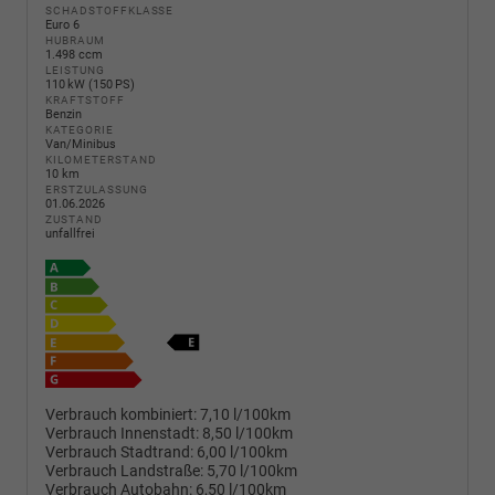
SCHADSTOFFKLASSE
Euro 6
HUBRAUM
1.498 ccm
LEISTUNG
110 kW (150 PS)
KRAFTSTOFF
Benzin
KATEGORIE
Van/Minibus
KILOMETERSTAND
10 km
ERSTZULASSUNG
01.06.2026
ZUSTAND
unfallfrei
Verbrauch kombiniert:
7,10 l/100km
Verbrauch Innenstadt:
8,50 l/100km
Verbrauch Stadtrand:
6,00 l/100km
Verbrauch Landstraße:
5,70 l/100km
Verbrauch Autobahn:
6,50 l/100km