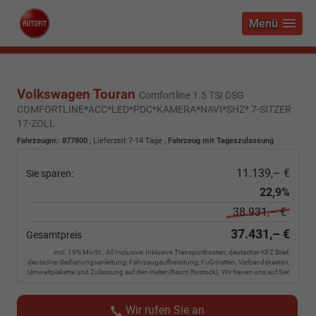
Menü
Volkswagen Touran
Comfortline 1.5 TSI DSG
COMFORTLINE*ACC*LED*PDC*KAMERA*NAVI*SHZ* 7-SITZER
17-ZOLL
Fahrzeugnr.
:
877800
,
Lieferzeit 7-14 Tage
,
Fahrzeug mit Tageszulassung
11.139,– €
Sie sparen:
22,9%
38.931,– €
37.431,– €
Gesamtpreis
incl. 19% MwSt., All Inclusive: Inklusive Transportkosten, deutscher KFZ Brief,
deutscher Bedienungsanleitung, Fahrzeugaufbereitung, Fußmatten, Verbandskasten,
Umweltplakette und Zulassung auf den Halter (Raum Rostock). Wir freuen uns auf Sie!
Wir rufen Sie an