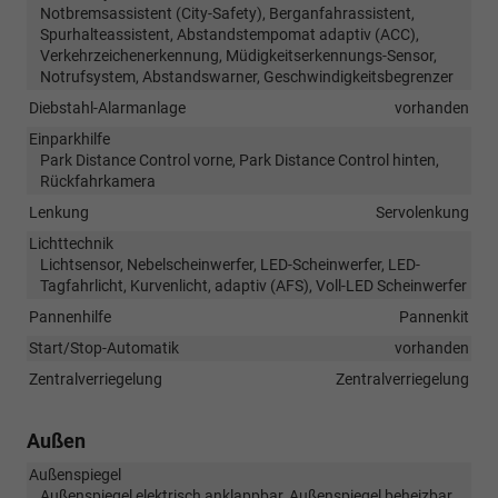
Notbremsassistent (City-Safety), Berganfahrassistent,
Spurhalteassistent, Abstandstempomat adaptiv (ACC),
Verkehrzeichenerkennung, Müdigkeitserkennungs-Sensor,
Notrufsystem, Abstandswarner, Geschwindigkeitsbegrenzer
Diebstahl-Alarmanlage
vorhanden
Einparkhilfe
Park Distance Control vorne, Park Distance Control hinten,
Rückfahrkamera
Lenkung
Servolenkung
Lichttechnik
Lichtsensor, Nebelscheinwerfer, LED-Scheinwerfer, LED-
Tagfahrlicht, Kurvenlicht, adaptiv (AFS), Voll-LED Scheinwerfer
Pannenhilfe
Pannenkit
Start/Stop-Automatik
vorhanden
Zentralverriegelung
Zentralverriegelung
Außen
Außenspiegel
Außenspiegel elektrisch anklappbar, Außenspiegel beheizbar,