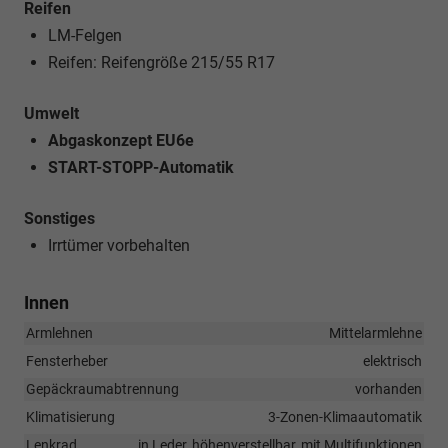
Reifen
LM-Felgen
Reifen: Reifengröße 215/55 R17
Umwelt
Abgaskonzept EU6e
START-STOPP-Automatik
Sonstiges
Irrtümer vorbehalten
Innen
Armlehnen
Mittelarmlehne
Fensterheber
elektrisch
Gepäckraumabtrennung
vorhanden
Klimatisierung
3-Zonen-Klimaautomatik
Lenkrad
in Leder, höhenverstellbar, mit Multifunktionen