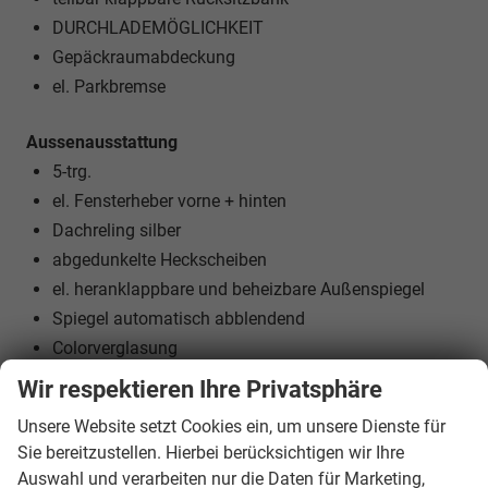
DURCHLADEMÖGLICHKEIT
Gepäckraumabdeckung
el. Parkbremse
Aussenausstattung
5-trg.
el. Fensterheber vorne + hinten
Dachreling silber
abgedunkelte Heckscheiben
el. heranklappbare und beheizbare Außenspiegel
Spiegel automatisch abblendend
Colorverglasung
Wir respektieren Ihre Privatsphäre
Licht und Sicht
Unsere Website setzt Cookies ein, um unsere Dienste für
LED-SCHEINWERFER (VOLL)
Sie bereitzustellen. Hierbei berücksichtigen wir Ihre
Adaptives Kurvenlicht
Auswahl und verarbeiten nur die Daten für Marketing,