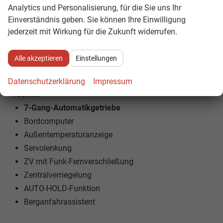
LED-Tagfahrlicht
Analytics und Personalisierung, für die Sie uns Ihr
LED-Heckleuchten
Einverständnis geben. Sie können Ihre Einwilligung
Lichtautomatik
jederzeit mit Wirkung für die Zukunft widerrufen.
Coming-Home-Funktion
Leaving-Home-Funktion
Alle akzeptieren
Einstellungen
NEBELSCHEINWERFER
Datenschutzerklärung
Impressum
Technik
7-Gang-Automatikgetriebe
Bordcomputer
Außentemperaturanzeige
Servolenkung
ZV mit Funk-Fernverschließung
Zentralverriegelung
AUTO-HOLD-Funktion
Berganfahrassistent