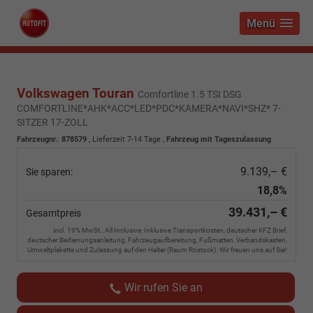
Menü
Volkswagen Touran
Comfortline 1.5 TSI DSG
COMFORTLINE*AHK*ACC*LED*PDC*KAMERA*NAVI*SHZ* 7-
SITZER 17-ZOLL
Fahrzeugnr.
:
878579
,
Lieferzeit 7-14 Tage
,
Fahrzeug mit Tageszulassung
9.139,– €
Sie sparen:
18,8%
39.431,– €
Gesamtpreis
incl. 19% MwSt., All Inclusive: Inklusive Transportkosten, deutscher KFZ Brief,
deutscher Bedienungsanleitung, Fahrzeugaufbereitung, Fußmatten, Verbandskasten,
Umweltplakette und Zulassung auf den Halter (Raum Rostock). Wir freuen uns auf Sie!
Wir rufen Sie an