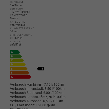
HUBRAUM
1.498 ccm
LEISTUNG
110 kW (150 PS)
KRAFTSTOFF
Benzin
KATEGORIE
Van/Minibus
KILOMETERSTAND
10 km
ERSTZULASSUNG
01.06.2026
ZUSTAND
unfallfrei
Verbrauch kombiniert:
7,10 l/100km
Verbrauch Innenstadt:
8,50 l/100km
Verbrauch Stadtrand:
6,00 l/100km
Verbrauch Landstraße:
5,70 l/100km
Verbrauch Autobahn:
6,50 l/100km
CO
-Emissionen:
151,00 g/km
2