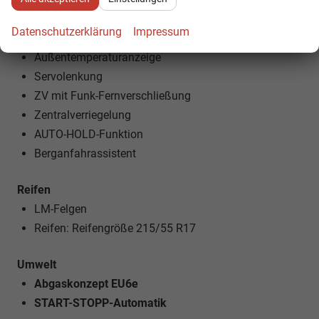
7-Gang-Automatikgetriebe
Datenschutzerklärung
Impressum
Bordcomputer
Außentemperaturanzeige
Servolenkung
ZV mit Funk-Fernverschließung
Zentralverriegelung
AUTO-HOLD-Funktion
Berganfahrassistent
Reifen
LM-Felgen
Reifen: Reifengröße 215/55 R17
Umwelt
Abgaskonzept EU6e
START-STOPP-Automatik