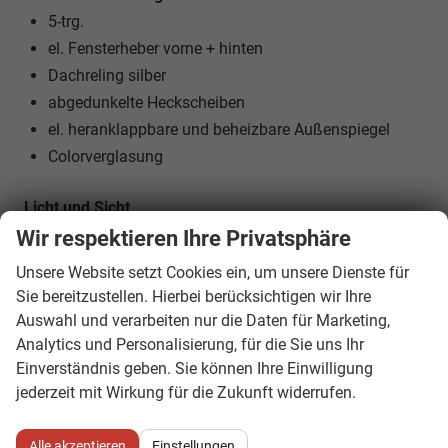
5-trg.
el. Fensterheber vorne + hinten
Dachreling silber
abgedunkelte Heckscheiben
el. heranklappbare und beheizbare Außenspiegel
Colorverglasung
Licht und Sicht
LED-SCHEINWERFER (VOLL)
Wir respektieren Ihre Privatsphäre
Tagfahrlicht
Unsere Website setzt Cookies ein, um unsere Dienste für
LED-Heckleuchten
Sie bereitzustellen. Hierbei berücksichtigen wir Ihre
Lichtautomatik
Auswahl und verarbeiten nur die Daten für Marketing,
Coming-Home-Funktion
Analytics und Personalisierung, für die Sie uns Ihr
Einverständnis geben. Sie können Ihre Einwilligung
Leaving-Home-Funktion
jederzeit mit Wirkung für die Zukunft widerrufen.
NEBELSCHEINWERFER
Technik
Alle akzeptieren
Einstellungen