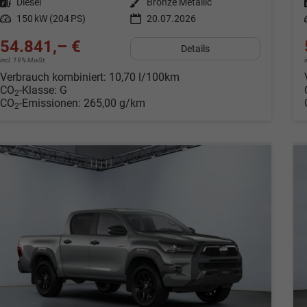
Kraftstoff
Diesel
Außenfarbe
Bronze Metallic
Leistung
150 kW (204 PS)
20.07.2026
54.841,– €
Details
incl. 19% MwSt.
Verbrauch kombiniert:
10,70 l/100km
CO
-Klasse:
G
2
CO
-Emissionen:
265,00 g/km
2