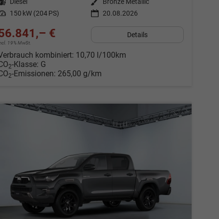
Kraftstoff
Diesel
Außenfarbe
Bronze Metallic
Leistung
150 kW (204 PS)
20.08.2026
56.841,– €
Details
incl. 19% MwSt.
Verbrauch kombiniert:
10,70 l/100km
CO
-Klasse:
G
2
CO
-Emissionen:
265,00 g/km
2