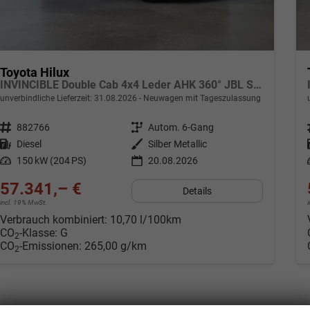
Toyota Hilux
INVINCIBLE Double Cab 4x4 Leder AHK 360° JBL Soundsystem
unverbindliche Lieferzeit:
31.08.2026
Neuwagen mit Tageszulassung
Fahrzeugnr.
882766
Getriebe
Autom. 6-Gang
Kraftstoff
Diesel
Außenfarbe
Silber Metallic
Leistung
150 kW (204 PS)
20.08.2026
57.341,– €
Details
incl. 19% MwSt.
Verbrauch kombiniert:
10,70 l/100km
CO
-Klasse:
G
2
CO
-Emissionen:
265,00 g/km
2