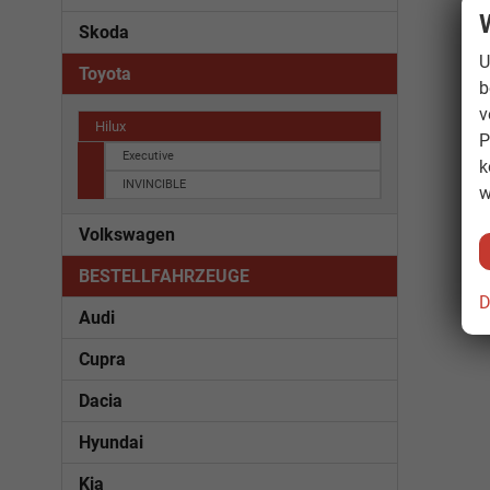
Skoda
U
Toyota
b
v
Hilux
P
Executive
k
INVINCIBLE
w
Volkswagen
BESTELLFAHRZEUGE
D
Audi
Cupra
Dacia
Hyundai
Kia