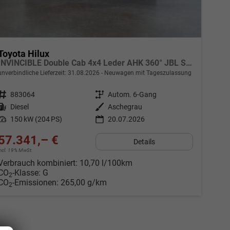
Toyota Hilux
INVINCIBLE Double Cab 4x4 Leder AHK 360° JBL Soundsystem
unverbindliche Lieferzeit:
31.08.2026
Neuwagen mit Tageszulassung
Fahrzeugnr.
883064
Getriebe
Autom. 6-Gang
Kraftstoff
Diesel
Außenfarbe
Aschegrau
Leistung
150 kW (204 PS)
20.07.2026
57.341,– €
Details
incl. 19% MwSt.
Verbrauch kombiniert:
10,70 l/100km
CO
-Klasse:
G
2
CO
-Emissionen:
265,00 g/km
2