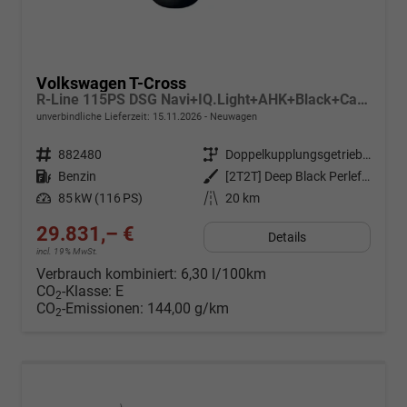
Volkswagen T-Cross
R-Line 115PS DSG Navi+IQ.Light+AHK+Black+Cam+Keyless+Side+Climatronic+Parklenk
unverbindliche Lieferzeit:
15.11.2026
Neuwagen
Fahrzeugnr.
882480
Getriebe
Doppelkupplungsgetriebe (DSG)
Kraftstoff
Benzin
Außenfarbe
[2T2T] Deep Black Perleffekt
Leistung
85 kW (116 PS)
Kilometerstand
20 km
29.831,– €
Details
incl. 19% MwSt.
Verbrauch kombiniert:
6,30 l/100km
CO
-Klasse:
E
2
CO
-Emissionen:
144,00 g/km
2