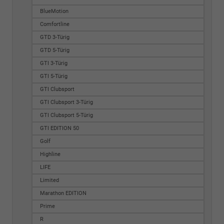
BlueMotion
Comfortline
GTD 3-Türig
GTD 5-Türig
GTI 3-Türig
GTI 5-Türig
GTI Clubsport
GTI Clubsport 3-Türig
GTI Clubsport 5-Türig
GTI EDITION 50
Golf
Highline
LIFE
Limited
Marathon EDITION
Prime
R