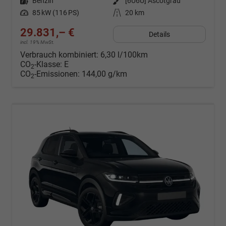
Kraftstoff
Benzin
Außenfarbe
[6U6U] Ascotgrau
Leistung
85 kW (116 PS)
Kilometerstand
20 km
29.831,– €
Details
incl. 19% MwSt.
Verbrauch kombiniert:
6,30 l/100km
CO
-Klasse:
E
2
CO
-Emissionen:
144,00 g/km
2