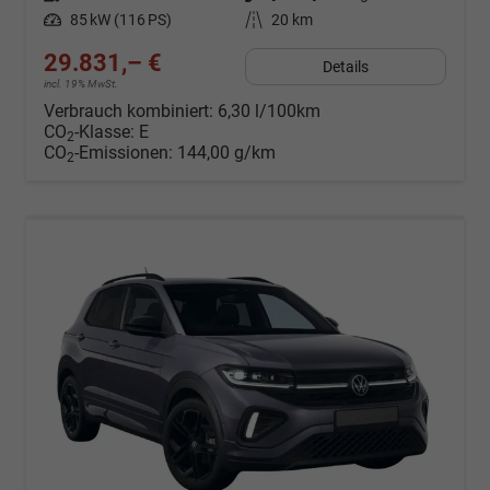
Leistung
85 kW (116 PS)
Kilometerstand
20 km
29.831,– €
Details
incl. 19% MwSt.
Verbrauch kombiniert:
6,30 l/100km
CO
-Klasse:
E
2
CO
-Emissionen:
144,00 g/km
2