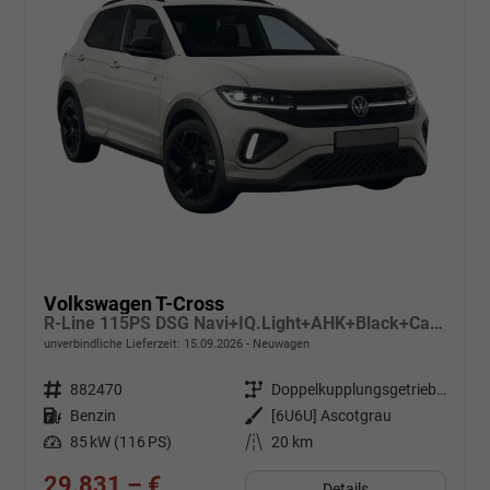
Volkswagen T-Cross
R-Line 115PS DSG Navi+IQ.Light+AHK+Black+Cam+Keyless+Side+Climatronic+Parklenk
unverbindliche Lieferzeit:
15.09.2026
Neuwagen
Fahrzeugnr.
882470
Getriebe
Doppelkupplungsgetriebe (DSG)
Kraftstoff
Benzin
Außenfarbe
[6U6U] Ascotgrau
Leistung
85 kW (116 PS)
Kilometerstand
20 km
29.831,– €
Details