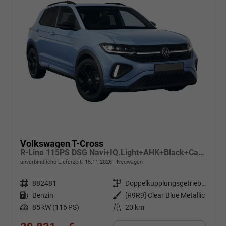
Volkswagen T-Cross
R-Line 115PS DSG Navi+IQ.Light+AHK+Black+Cam+Keyless+Side+Climatronic+Parklenk
unverbindliche Lieferzeit:
15.11.2026
Neuwagen
Fahrzeugnr.
882481
Getriebe
Doppelkupplungsgetriebe (DSG)
Kraftstoff
Benzin
Außenfarbe
[R9R9] Clear Blue Metallic
Leistung
85 kW (116 PS)
Kilometerstand
20 km