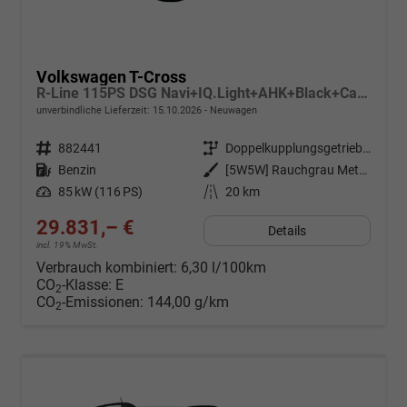
Volkswagen T-Cross
R-Line 115PS DSG Navi+IQ.Light+AHK+Black+Cam+Keyless+Side+Climatronic+Parklenk
unverbindliche Lieferzeit:
15.10.2026
Neuwagen
Fahrzeugnr.
882441
Getriebe
Doppelkupplungsgetriebe (DSG)
Kraftstoff
Benzin
Außenfarbe
[5W5W] Rauchgrau Metallic
Leistung
85 kW (116 PS)
Kilometerstand
20 km
29.831,– €
Details
incl. 19% MwSt.
Verbrauch kombiniert:
6,30 l/100km
CO
-Klasse:
E
2
CO
-Emissionen:
144,00 g/km
2