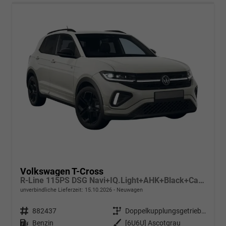
Volkswagen T-Cross
R-Line 115PS DSG Navi+IQ.Light+AHK+Black+Cam+Keyless+Side+Climatronic+Parklenk
unverbindliche Lieferzeit:
15.10.2026
Neuwagen
Fahrzeugnr.
882437
Getriebe
Doppelkupplungsgetriebe (DSG)
Kraftstoff
Benzin
Außenfarbe
[6U6U] Ascotgrau