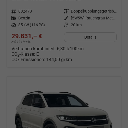
Fahrzeugnr.
882473
Getriebe
Doppelkupplungsgetriebe (DSG)
Kraftstoff
Benzin
Außenfarbe
[5W5W] Rauchgrau Metallic
Leistung
85 kW (116 PS)
Kilometerstand
20 km
29.831,– €
Details
incl. 19% MwSt.
Verbrauch kombiniert:
6,30 l/100km
CO
-Klasse:
E
2
CO
-Emissionen:
144,00 g/km
2