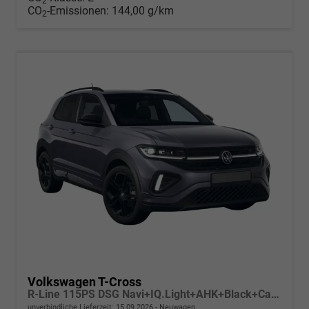
2
CO
-Emissionen:
144,00 g/km
2
Volkswagen T-Cross
R-Line 115PS DSG Navi+IQ.Light+AHK+Black+Cam+Keyless+Side+Climatronic+Parklenk
unverbindliche Lieferzeit:
15.09.2026
Neuwagen