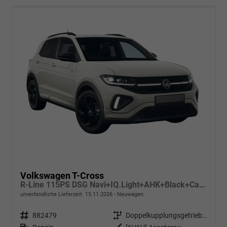
Volkswagen T-Cross
R-Line 115PS DSG Navi+IQ.Light+AHK+Black+Cam+Keyless+Side+Climatronic+Parklenk
unverbindliche Lieferzeit:
15.11.2026
Neuwagen
Fahrzeugnr.
882479
Getriebe
Doppelkupplungsgetriebe (DSG)