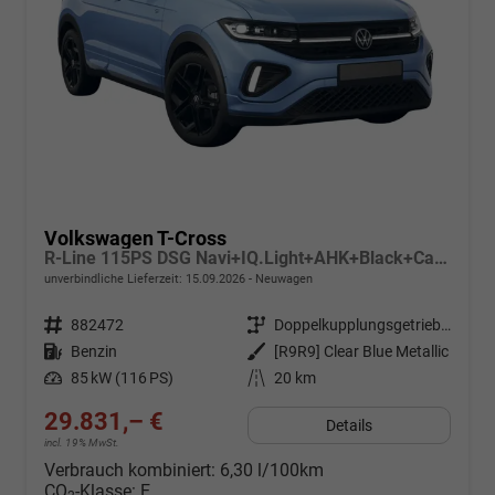
Volkswagen T-Cross
R-Line 115PS DSG Navi+IQ.Light+AHK+Black+Cam+Keyless+Side+Climatronic+Parklenk
unverbindliche Lieferzeit:
15.09.2026
Neuwagen
Fahrzeugnr.
882472
Getriebe
Doppelkupplungsgetriebe (DSG)
Kraftstoff
Benzin
Außenfarbe
[R9R9] Clear Blue Metallic
Leistung
85 kW (116 PS)
Kilometerstand
20 km
29.831,– €
Details
incl. 19% MwSt.
Verbrauch kombiniert:
6,30 l/100km
CO
-Klasse:
E