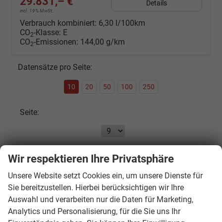
29.831,– €
Details
incl. 19% MwSt.
Verbrauch kombiniert:
6,30 l/100km
CO
-Klasse:
E
2
CO
-Emissionen:
144,00 g/km
2
Datensätze pro Seite:
10
20
50
100
250
Seite:
Seiten:
Wir respektieren Ihre Privatsphäre
Unsere Website setzt Cookies ein, um unsere Dienste für
1
...
6
7
8
9
10
11
12
13
Sie bereitzustellen. Hierbei berücksichtigen wir Ihre
Auswahl und verarbeiten nur die Daten für Marketing,
Fahrzeugnr.
Analytics und Personalisierung, für die Sie uns Ihr