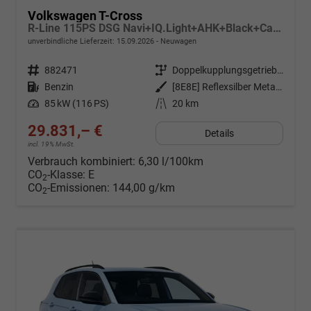
Volkswagen T-Cross
R-Line 115PS DSG Navi+IQ.Light+AHK+Black+Cam+Keyless+Side+Climatronic+Parklenk
unverbindliche Lieferzeit:
15.09.2026
Neuwagen
Fahrzeugnr.
882471
Getriebe
Doppelkupplungsgetriebe (DSG)
Kraftstoff
Benzin
Außenfarbe
[8E8E] Reflexsilber Metallic
Leistung
85 kW (116 PS)
Kilometerstand
20 km
29.831,– €
Details
incl. 19% MwSt.
Verbrauch kombiniert:
6,30 l/100km
CO
-Klasse:
E
2
CO
-Emissionen:
144,00 g/km
2