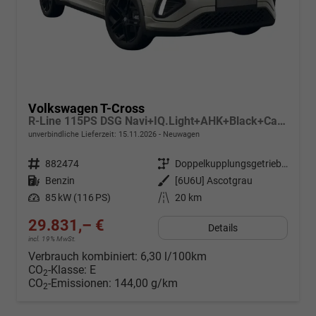
Volkswagen T-Cross
R-Line 115PS DSG Navi+IQ.Light+AHK+Black+Cam+Keyless+Side+Climatronic+Parklenk
unverbindliche Lieferzeit:
15.11.2026
Neuwagen
Fahrzeugnr.
882474
Getriebe
Doppelkupplungsgetriebe (DSG)
Kraftstoff
Benzin
Außenfarbe
[6U6U] Ascotgrau
Leistung
85 kW (116 PS)
Kilometerstand
20 km
29.831,– €
Details
incl. 19% MwSt.
Verbrauch kombiniert:
6,30 l/100km
CO
-Klasse:
E
2
CO
-Emissionen:
144,00 g/km
2