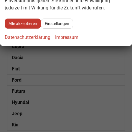
Einverständnis geben. Sie können Ihre Einwilligung
SOFORT VERFÜGBAR
jederzeit mit Wirkung für die Zukunft widerrufen.
Audi
Alle akzeptieren
Einstellungen
Bentley
Citroën
Datenschutzerklärung
Impressum
Cupra
Dacia
Fiat
Ford
Futura
Hyundai
Jeep
Kia