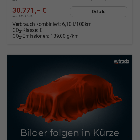
30.771,– €
Details
incl. 19% MwSt.
Verbrauch kombiniert:
6,10 l/100km
CO
-Klasse:
E
2
CO
-Emissionen:
139,00 g/km
2