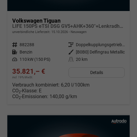
Volkswagen Tiguan
LIFE 150PS eTSI DSG GV5+AHK+360°+Lenkradheiz+IQ.Drive+ACC+App+eHeck+LED
unverbindliche Lieferzeit:
15.10.2026
Neuwagen
Fahrzeugnr.
882288
Getriebe
Doppelkupplungsgetriebe (DSG)
Kraftstoff
Benzin
Außenfarbe
[B0B0] Delfingrau Metallic
Leistung
110 kW (150 PS)
Kilometerstand
20 km
35.821,– €
Details
incl. 19% MwSt.
Verbrauch kombiniert:
6,20 l/100km
CO
-Klasse:
E
2
CO
-Emissionen:
140,00 g/km
2