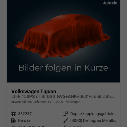
Volkswagen Tiguan
LIFE 150PS eTSI DSG GV5+AHK+360°+Lenkradheiz+IQ.Drive+ACC+App+eHeck+LED
unverbindliche Lieferzeit:
15.10.2026
Neuwagen
Fahrzeugnr.
882287
Getriebe
Doppelkupplungsgetriebe (DSG)
Kraftstoff
Benzin
Außenfarbe
[B0B0] Delfingrau Metallic