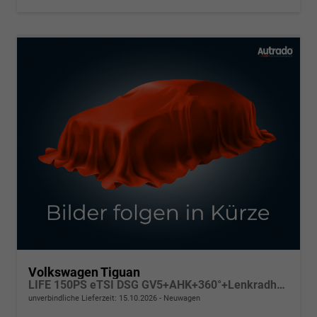
Volkswagen Tiguan
LIFE 150PS eTSI DSG GV5+AHK+360°+Lenkradheiz+IQ.Drive+ACC+App+eHeck+LED
unverbindliche Lieferzeit:
15.10.2026
Neuwagen