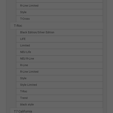
R-Line Limited
Style
T-Cross
T-Roc
Black Edition/Silver Edition
LIFE
Limited
NEU Life
NEU R-Line
R-Line
R-Line Limited
Style
Style Limited
T-Roc
Trend
black style
T7 California