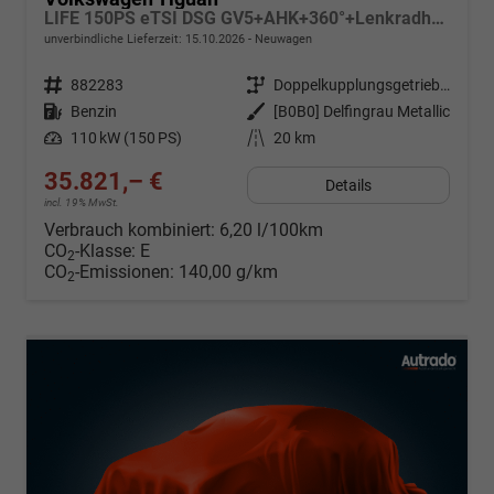
LIFE 150PS eTSI DSG GV5+AHK+360°+Lenkradheiz+IQ.Drive+ACC+App+eHeck+LED
unverbindliche Lieferzeit:
15.10.2026
Neuwagen
Fahrzeugnr.
882283
Getriebe
Doppelkupplungsgetriebe (DSG)
Kraftstoff
Benzin
Außenfarbe
[B0B0] Delfingrau Metallic
Leistung
110 kW (150 PS)
Kilometerstand
20 km
35.821,– €
Details
incl. 19% MwSt.
Verbrauch kombiniert:
6,20 l/100km
CO
-Klasse:
E
2
CO
-Emissionen:
140,00 g/km
2