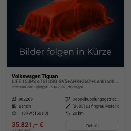
Volkswagen Tiguan
LIFE 150PS eTSI DSG GV5+AHK+360°+Lenkradheiz+IQ.Drive+ACC+App+eHeck+LED
unverbindliche Lieferzeit:
15.10.2026
Neuwagen
Fahrzeugnr.
882289
Getriebe
Doppelkupplungsgetriebe (DSG)
Kraftstoff
Benzin
Außenfarbe
[B0B0] Delfingrau Metallic
Leistung
110 kW (150 PS)
Kilometerstand
20 km
35.821,– €
Details
incl. 19% MwSt.