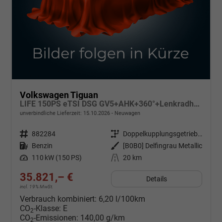
Volkswagen Tiguan
LIFE 150PS eTSI DSG GV5+AHK+360°+Lenkradheiz+IQ.Drive+ACC+App+eHeck+LED
unverbindliche Lieferzeit:
15.10.2026
Neuwagen
Fahrzeugnr.
882284
Getriebe
Doppelkupplungsgetriebe (DSG)
Kraftstoff
Benzin
Außenfarbe
[B0B0] Delfingrau Metallic
Leistung
110 kW (150 PS)
Kilometerstand
20 km
35.821,– €
Details
incl. 19% MwSt.
Verbrauch kombiniert:
6,20 l/100km
CO
-Klasse:
E
2
CO
-Emissionen:
140,00 g/km
2