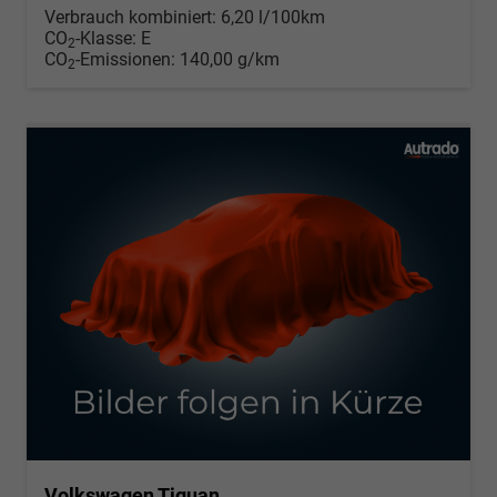
Verbrauch kombiniert:
6,20 l/100km
CO
-Klasse:
E
2
CO
-Emissionen:
140,00 g/km
2
Volkswagen Tiguan