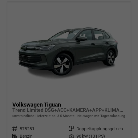
Volkswagen Tiguan
Trend Limited DSG+ACC+KAMERA+APP+KLIMA+LED+17" LM
unverbindliche Lieferzeit: ca. 3-5 Monate
Neuwagen mit Tageszulassung
Fahrzeugnr.
878281
Getriebe
Doppelkupplungsgetriebe (DSG)
Kraftstoff
Benzin
Leistung
96 kW (131 PS)