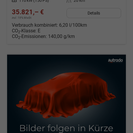
Leistung
110 kW (150 PS)
Kilometerstand
20 km
35.821,– €
Details
incl. 19% MwSt.
Verbrauch kombiniert:
6,20 l/100km
CO
-Klasse:
E
2
CO
-Emissionen:
140,00 g/km
2