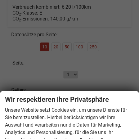
Verbrauch kombiniert:
6,20 l/100km
CO
-Klasse:
E
2
CO
-Emissionen:
140,00 g/km
2
Datensätze pro Seite:
10
20
50
100
250
Seite:
Seiten:
Wir respektieren Ihre Privatsphäre
1
2
3
4
...
8
Unsere Website setzt Cookies ein, um unsere Dienste für
Sie bereitzustellen. Hierbei berücksichtigen wir Ihre
Fahrzeugnr.
Auswahl und verarbeiten nur die Daten für Marketing,
Analytics und Personalisierung, für die Sie uns Ihr