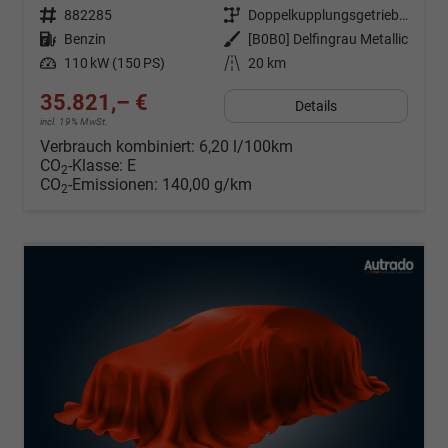
Fahrzeugnr.
882285
Getriebe
Doppelkupplungsgetriebe (DSG)
Kraftstoff
Benzin
Außenfarbe
[B0B0] Delfingrau Metallic
Leistung
110 kW (150 PS)
Kilometerstand
20 km
35.821,– €
Details
incl. 19% MwSt.
Verbrauch kombiniert:
6,20 l/100km
CO
-Klasse:
E
2
CO
-Emissionen:
140,00 g/km
2