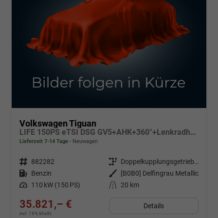
Volkswagen Tiguan
LIFE 150PS eTSI DSG GV5+AHK+360°+Lenkradheiz+IQ.Drive+ACC+App+eHeck+LED
Lieferzeit 7-14 Tage
Neuwagen
Fahrzeugnr.
882282
Getriebe
Doppelkupplungsgetriebe (DSG)
Kraftstoff
Benzin
Außenfarbe
[B0B0] Delfingrau Metallic
Leistung
110 kW (150 PS)
Kilometerstand
20 km
35.821,– €
Details
incl. 19% MwSt.