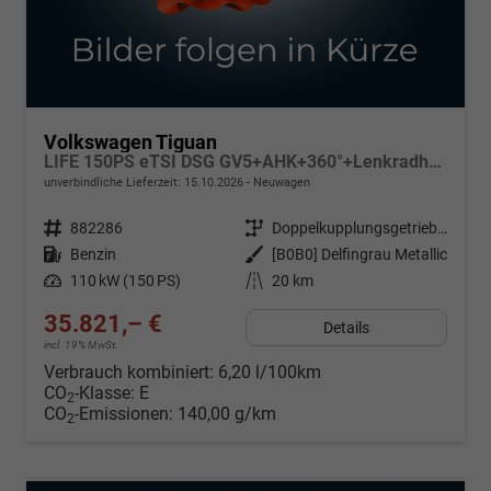
Volkswagen Tiguan
LIFE 150PS eTSI DSG GV5+AHK+360°+Lenkradheiz+IQ.Drive+ACC+App+eHeck+LED
unverbindliche Lieferzeit:
15.10.2026
Neuwagen
Fahrzeugnr.
882286
Getriebe
Doppelkupplungsgetriebe (DSG)
Kraftstoff
Benzin
Außenfarbe
[B0B0] Delfingrau Metallic
Leistung
110 kW (150 PS)
Kilometerstand
20 km
35.821,– €
Details
incl. 19% MwSt.
Verbrauch kombiniert:
6,20 l/100km
CO
-Klasse:
E
2
CO
-Emissionen:
140,00 g/km
2