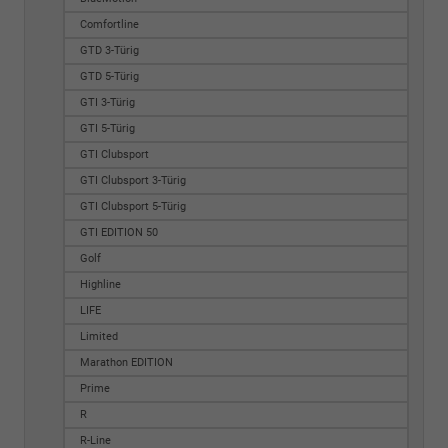
Comfortline
GTD 3-Türig
GTD 5-Türig
GTI 3-Türig
GTI 5-Türig
GTI Clubsport
GTI Clubsport 3-Türig
GTI Clubsport 5-Türig
GTI EDITION 50
Golf
Highline
LIFE
Limited
Marathon EDITION
Prime
R
R-Line