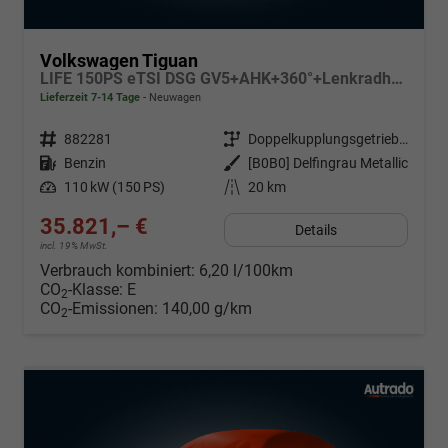
Volkswagen Tiguan
LIFE 150PS eTSI DSG GV5+AHK+360°+Lenkradheiz+IQ.Drive+ACC+App+eHeck+LED
Lieferzeit 7-14 Tage
Neuwagen
Fahrzeugnr.
882281
Getriebe
Doppelkupplungsgetriebe (DSG)
Kraftstoff
Benzin
Außenfarbe
[B0B0] Delfingrau Metallic
Leistung
110 kW (150 PS)
Kilometerstand
20 km
35.821,– €
Details
incl. 19% MwSt.
Verbrauch kombiniert:
6,20 l/100km
CO
-Klasse:
E
2
CO
-Emissionen:
140,00 g/km
2