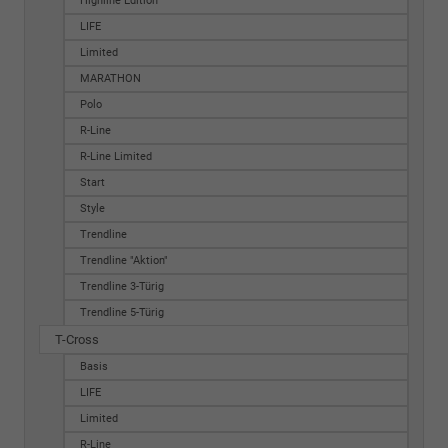
Highline Edition
LIFE
Limited
MARATHON
Polo
R-Line
R-Line Limited
Start
Style
Trendline
Trendline "Aktion"
Trendline 3-Türig
Trendline 5-Türig
T-Cross
Basis
LIFE
Limited
R-Line