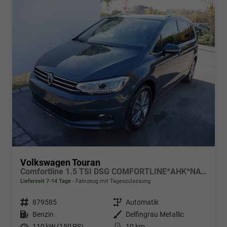
Volkswagen Touran
Comfortline 1.5 TSI DSG COMFORTLINE*AHK*NAVI*ACC*PDC*LED*SHZ*KAMERA*7-SITZER*17-ZOLL
Lieferzeit 7-14 Tage
Fahrzeug mit Tageszulassung
Fahrzeugnr.
879585
Getriebe
Automatik
Kraftstoff
Benzin
Außenfarbe
Delfingrau Metallic
Leistung
110 kW (150 PS)
Kilometerstand
10 km