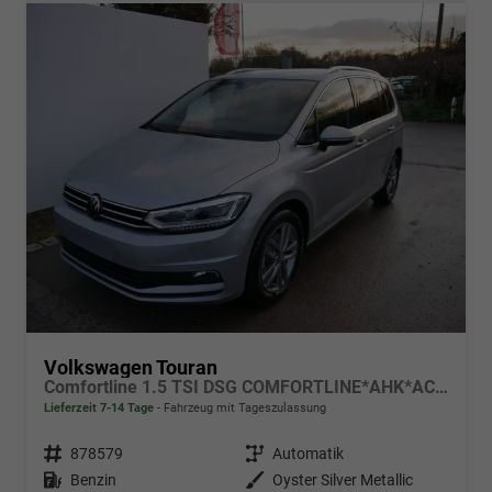
Volkswagen Touran
Comfortline 1.5 TSI DSG COMFORTLINE*AHK*ACC*LED*PDC*KAMERA*NAVI*SHZ* 7-SITZER 17-ZOLL
Lieferzeit 7-14 Tage
Fahrzeug mit Tageszulassung
Fahrzeugnr.
878579
Getriebe
Automatik
Kraftstoff
Benzin
Außenfarbe
Oyster Silver Metallic