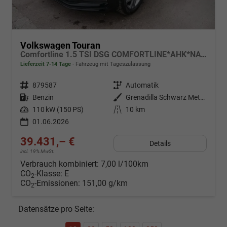
Volkswagen Touran
Comfortline 1.5 TSI DSG COMFORTLINE*AHK*NAVI*ACC*PDC*LED*SHZ*KAMERA*7-SITZER*17-ZOLL
Lieferzeit 7-14 Tage
Fahrzeug mit Tageszulassung
Fahrzeugnr.
879587
Getriebe
Automatik
Kraftstoff
Benzin
Außenfarbe
Grenadilla Schwarz Metallic
Leistung
110 kW (150 PS)
Kilometerstand
10 km
01.06.2026
39.431,– €
Details
incl. 19% MwSt.
Verbrauch kombiniert:
7,00 l/100km
CO
-Klasse:
E
2
CO
-Emissionen:
151,00 g/km
2
Datensätze pro Seite: