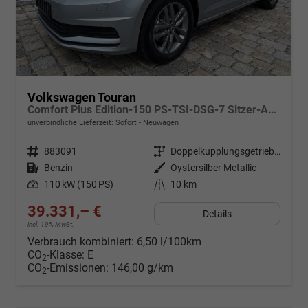
Volkswagen Touran
Comfort Plus Edition-150 PS-TSI-DSG-7 Sitzer-AHK-NAVI-WINTER-LED-KLIMA 3 ZONEN-ALU17"-ACC-PDC2x-KAMERA-sofort
unverbindliche Lieferzeit: Sofort
Neuwagen
Fahrzeugnr.
883091
Getriebe
Doppelkupplungsgetriebe (DSG)
Kraftstoff
Benzin
Außenfarbe
Oystersilber Metallic
Leistung
110 kW (150 PS)
Kilometerstand
10 km
39.331,– €
Details
incl. 19% MwSt.
Verbrauch kombiniert:
6,50 l/100km
CO
-Klasse:
E
2
CO
-Emissionen:
146,00 g/km
2