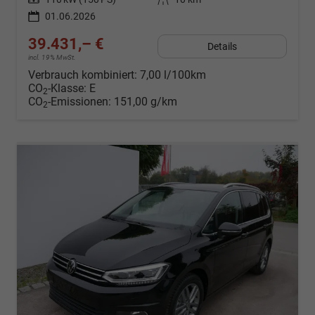
01.06.2026
39.431,– €
Details
incl. 19% MwSt.
Verbrauch kombiniert:
7,00 l/100km
CO
-Klasse:
E
2
CO
-Emissionen:
151,00 g/km
2