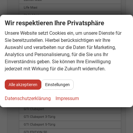
Life Maxi
Style Maxi
Wir respektieren Ihre Privatsphäre
Trend Maxi
Crafter
Unsere Website setzt Cookies ein, um unsere Dienste für
Golf
Sie bereitzustellen. Hierbei berücksichtigen wir Ihre
Auswahl und verarbeiten nur die Daten für Marketing,
Allstar
Analytics und Personalisierung, für die Sie uns Ihr
Basis
Einverständnis geben. Sie können Ihre Einwilligung
BlueMotion
jederzeit mit Wirkung für die Zukunft widerrufen.
Comfortline
GTD 3-Türig
Alle akzeptieren
Einstellungen
GTD 5-Türig
GTI 3-Türig
Datenschutzerklärung
Impressum
GTI 5-Türig
GTI Clubsport
GTI Clubsport 3-Türig
GTI Clubsport 5-Türig
GTI EDITION 50