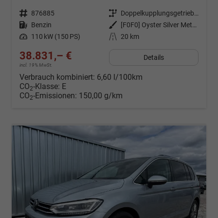
Fahrzeugnr.
876885
Getriebe
Doppelkupplungsgetriebe (DSG)
Kraftstoff
Benzin
Außenfarbe
[F0F0] Oyster Silver Metallic
Leistung
110 kW (150 PS)
Kilometerstand
20 km
38.831,– €
Details
incl. 19% MwSt.
Verbrauch kombiniert:
6,60 l/100km
CO
-Klasse:
E
2
CO
-Emissionen:
150,00 g/km
2