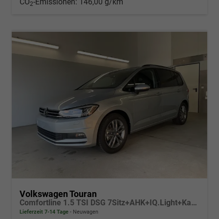
CO
-Emissionen:
146,00 g/km
2
Volkswagen Touran
Comfortline 1.5 TSI DSG 7Sitz+AHK+IQ.Light+Kamera+Navi+eHeck+Keyless+Sitzheiz
Lieferzeit 7-14 Tage
Neuwagen