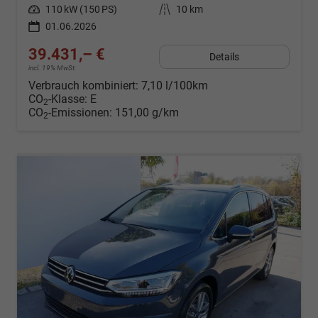
Leistung
110 kW (150 PS)
Kilometerstand
10 km
01.06.2026
39.431,– €
Details
incl. 19% MwSt.
Verbrauch kombiniert:
7,10 l/100km
CO
-Klasse:
E
2
CO
-Emissionen:
151,00 g/km
2