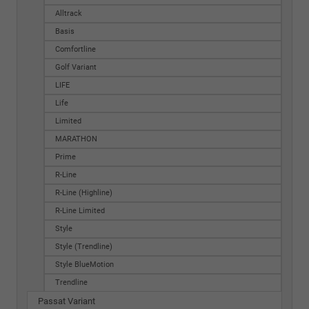
Alltrack
Basis
Comfortline
Golf Variant
LIFE
Life
Limited
MARATHON
Prime
R-Line
R-Line (Highline)
R-Line Limited
Style
Style (Trendline)
Style BlueMotion
Trendline
Passat Variant