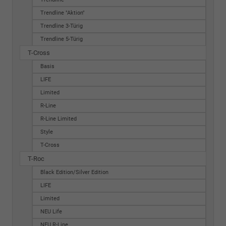
Trendline "Aktion"
Trendline 3-Türig
Trendline 5-Türig
T-Cross
Basis
LIFE
Limited
R-Line
R-Line Limited
Style
T-Cross
T-Roc
Black Edition/Silver Edition
LIFE
Limited
NEU Life
NEU R-Line