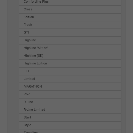
Comfortline Plus
Cross
Edition
Fresh
GTI
Highline
Highline "Aktion"
Highline (SK)
Highline Edition
LIFE
Limited
MARATHON
Polo
R-Line
R-Line Limited
Start
Style
Trendline