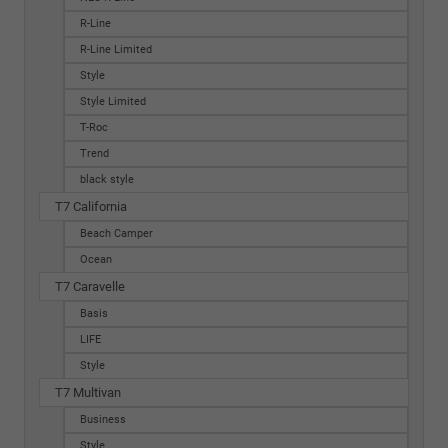
R-Line
R-Line Limited
Style
Style Limited
T-Roc
Trend
black style
T7 California
Beach Camper
Ocean
T7 Caravelle
Basis
LIFE
Style
T7 Multivan
Business
Style