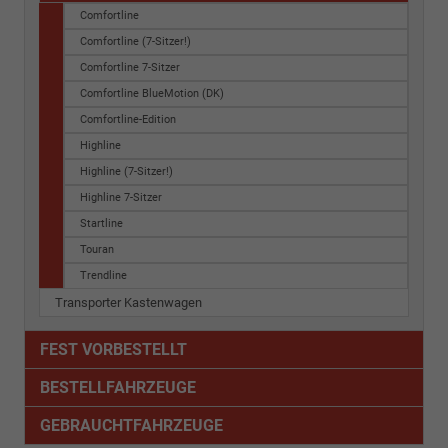
Comfortline
Comfortline (7-Sitzer!)
Comfortline 7-Sitzer
Comfortline BlueMotion (DK)
Comfortline-Edition
Highline
Highline (7-Sitzer!)
Highline 7-Sitzer
Startline
Touran
Trendline
Transporter Kastenwagen
FEST VORBESTELLT
BESTELLFAHRZEUGE
GEBRAUCHTFAHRZEUGE