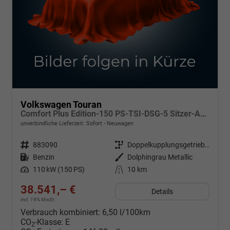
Volkswagen Touran
Comfort Plus Edition-150 PS-TSI-DSG-5 Sitzer-AHK-NAVI-WINTER-LED-KLIMA 3 ZONEN-ALU17"-ACC-PDC2x-KAMERA-sofort
unverbindliche Lieferzeit: Sofort
Neuwagen
Fahrzeugnr.
883090
Getriebe
Doppelkupplungsgetriebe (DSG)
Kraftstoff
Benzin
Außenfarbe
Dolphingrau Metallic
Leistung
110 kW (150 PS)
Kilometerstand
10 km
38.541,– €
Details
incl. 19% MwSt.
Verbrauch kombiniert:
6,50 l/100km
CO
-Klasse:
E
2