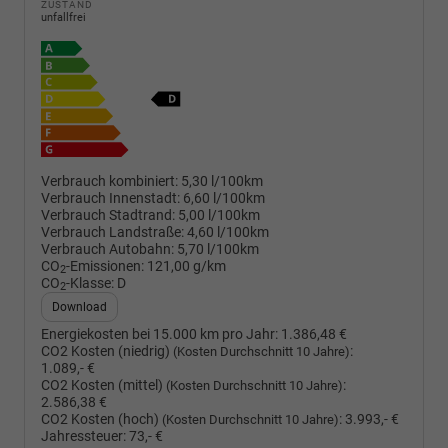
ZUSTAND
unfallfrei
Verbrauch kombiniert:
5,30 l/100km
Verbrauch Innenstadt:
6,60 l/100km
Verbrauch Stadtrand:
5,00 l/100km
Verbrauch Landstraße:
4,60 l/100km
Verbrauch Autobahn:
5,70 l/100km
CO
-Emissionen:
121,00 g/km
2
CO
-Klasse:
D
2
Download
Energiekosten bei 15.000 km pro Jahr:
1.386,48 €
CO2 Kosten (niedrig)
:
(Kosten Durchschnitt 10 Jahre)
1.089,- €
CO2 Kosten (mittel)
:
(Kosten Durchschnitt 10 Jahre)
2.586,38 €
CO2 Kosten (hoch)
:
3.993,- €
(Kosten Durchschnitt 10 Jahre)
Jahressteuer:
73,- €