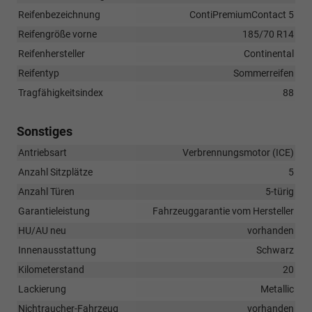
Reifenbezeichnung
ContiPremiumContact 5
Reifengröße vorne
185/70 R14
Reifenhersteller
Continental
Reifentyp
Sommerreifen
Tragfähigkeitsindex
88
Sonstiges
Antriebsart
Verbrennungsmotor (ICE)
Anzahl Sitzplätze
5
Anzahl Türen
5-türig
Garantieleistung
Fahrzeuggarantie vom Hersteller
HU/AU neu
vorhanden
Innenausstattung
Schwarz
Kilometerstand
20
Lackierung
Metallic
Nichtraucher-Fahrzeug
vorhanden