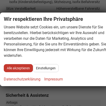
Isofix (Kindersitzbefestigung), Sitzheizung, Isofix Beifahrersitz
Sitze: Verstellbarkeit
Höhenverstellbarer Fahrersitz
Wir respektieren Ihre Privatsphäre
Infotainment & Kommunikation
Unsere Website setzt Cookies ein, um unsere Dienste für Sie
Audioanlage
bereitzustellen. Hierbei berücksichtigen wir Ihre Auswahl und
Radio/MP3-Player, Radio, Schnittstelle MP3, Schnittstelle USB,
Digitalradio DAB, Farbdisplay, Android Auto, Apple CarPlay,
verarbeiten nur die Daten für Marketing, Analytics und
Musikstreaming integriert, Touchscreen
Personalisierung, für die Sie uns Ihr Einverständnis geben. Si
Außentemperaturanzeige
vorhanden
können Ihre Einwilligung jederzeit mit Wirkung für die Zukunf
widerrufen.
Bordcomputer
vorhanden
Navigationssystem
Navigation
Alle akzeptieren
Einstellungen
Telefon
Freisprecheinrichtung, Bluetooth
Uhr & Drehzahlmesser
vorhanden
Datenschutzerklärung
Impressum
Volldigitales Kombiinstrument (Virtual Cockpit)
vorhanden
Sicherheit & Assistenz
Airbags