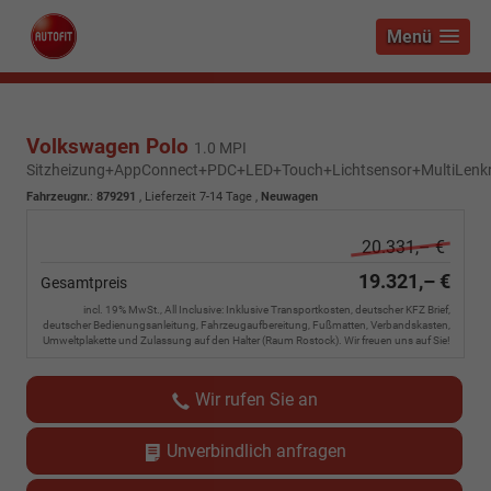
Menü
Volkswagen Polo
1.0 MPI
Sitzheizung+AppConnect+PDC+LED+Touch+Lichtsensor+MultiLenk
Fahrzeugnr.
:
879291
,
Lieferzeit 7-14 Tage
,
Neuwagen
20.331,– €
19.321,– €
Gesamtpreis
incl. 19% MwSt., All Inclusive: Inklusive Transportkosten, deutscher KFZ Brief,
deutscher Bedienungsanleitung, Fahrzeugaufbereitung, Fußmatten, Verbandskasten,
Umweltplakette und Zulassung auf den Halter (Raum Rostock). Wir freuen uns auf Sie!
Wir rufen Sie an
Unverbindlich anfragen