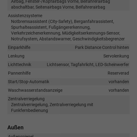
Airbag, Fenster-/Kopfairbags Vorne, Beifahrerairbag
abschaltbar, Seitenairbags Vorne, Beifahrerairbag
Assistenzsysteme
Notbremsassistent (City-Safety), Berganfahrassistent,
Spurhalteassistent, Fußgängererkennung,
Verkehrzeichenerkennung, Müdigkeitserkennungs-Sensor,
Notrufsystem, Abstandswarner, Geschwindigkeitsbegrenzer
Einparkhilfe
Park Distance Control hinten
Lenkung
Servolenkung
Lichttechnik
Lichtsensor, Tagfahrlicht, LED-Scheinwerfer
Pannenhilfe
Reserverad
Start/Stop-Automatik
vorhanden
Waschwasserstandsanzeige
vorhanden
Zentralverriegelung
Zentralverriegelung, Zentralverriegelung mit
Funkfernbedienung
Außen
Außenspiegel