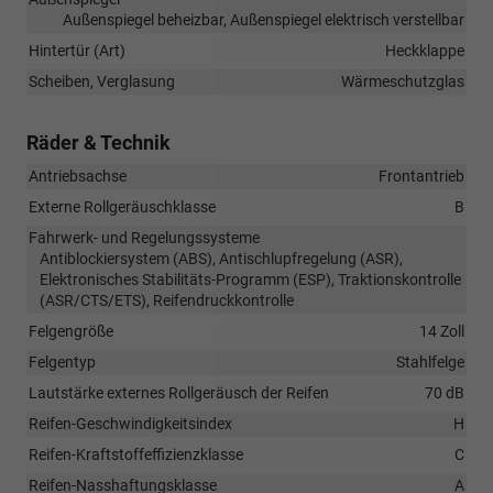
Außenspiegel beheizbar, Außenspiegel elektrisch verstellbar
Hintertür (Art)
Heckklappe
Scheiben, Verglasung
Wärmeschutzglas
Räder & Technik
Antriebsachse
Frontantrieb
Externe Rollgeräuschklasse
B
Fahrwerk- und Regelungssysteme
Antiblockiersystem (ABS), Antischlupfregelung (ASR),
Elektronisches Stabilitäts-Programm (ESP), Traktionskontrolle
(ASR/CTS/ETS), Reifendruckkontrolle
Felgengröße
14 Zoll
Felgentyp
Stahlfelge
Lautstärke externes Rollgeräusch der Reifen
70 dB
Reifen-Geschwindigkeitsindex
H
Reifen-Kraftstoffeffizienzklasse
C
Reifen-Nasshaftungsklasse
A