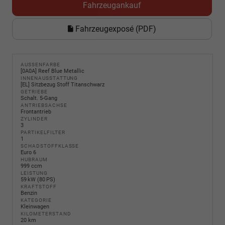
Fahrzeugankauf
Fahrzeugexposé (PDF)
AUSSENFARBE
[0A0A] Reef Blue Metallic
INNENAUSSTATTUNG
[EL] Sitzbezug Stoff Titanschwarz
GETRIEBE
Schalt. 5-Gang
ANTRIEBSACHSE
Frontantrieb
ZYLINDER
3
PARTIKELFILTER
1
SCHADSTOFFKLASSE
Euro 6
HUBRAUM
999 ccm
LEISTUNG
59 kW (80 PS)
KRAFTSTOFF
Benzin
KATEGORIE
Kleinwagen
KILOMETERSTAND
20 km