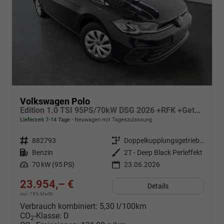
Volkswagen Polo
Edition 1.0 TSI 95PS/70kW DSG 2026 +RFK +Getönte Heckscheiben +TravelAssist +LED
Lieferzeit 7-14 Tage
Neuwagen mit Tageszulassung
Fahrzeugnr.
882793
Getriebe
Doppelkupplungsgetriebe (DSG)
Kraftstoff
Benzin
Außenfarbe
2T - Deep Black Perleffekt
Leistung
70 kW (95 PS)
23.06.2026
23.954,– €
Details
incl. 19% MwSt.
Verbrauch kombiniert:
5,30 l/100km
CO
-Klasse:
D
2