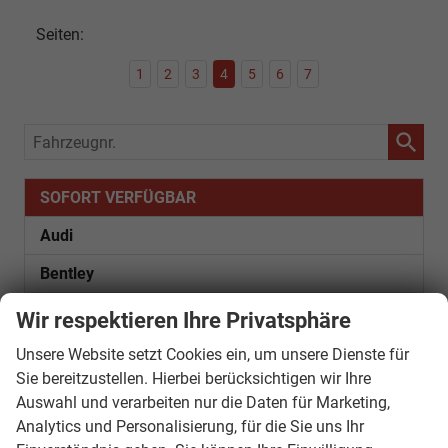
Seiten:
1
2
3
4
5
6
7
Fahrzeugnr.
SOFORT VERFÜGBAR
Audi
Bentley
Citroën
Wir respektieren Ihre Privatsphäre
Cupra
Unsere Website setzt Cookies ein, um unsere Dienste für
Sie bereitzustellen. Hierbei berücksichtigen wir Ihre
Dacia
Auswahl und verarbeiten nur die Daten für Marketing,
Fiat
Analytics und Personalisierung, für die Sie uns Ihr