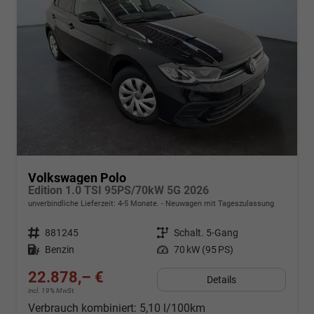
Volkswagen Polo
Edition 1.0 TSI 95PS/70kW 5G 2026
unverbindliche Lieferzeit: 4-5 Monate.
Neuwagen mit Tageszulassung
Fahrzeugnr.
881245
Getriebe
Schalt. 5-Gang
Kraftstoff
Benzin
Leistung
70 kW (95 PS)
22.878,– €
Details
incl. 19% MwSt.
Verbrauch kombiniert:
5,10 l/100km