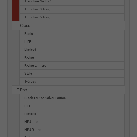
Trendline "Aktion"
Trendline 3-Türig
Trendline 5-Türig
T-Cross
Basis
LIFE
Limited
R-Line
R-Line Limited
Style
T-Cross
T-Roc
Black Edition/Silver Edition
LIFE
Limited
NEU Life
NEU R-Line