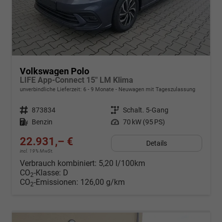
Volkswagen Polo
LIFE App-Connect 15" LM Klima
unverbindliche Lieferzeit: 6 - 9 Monate
Neuwagen mit Tageszulassung
Fahrzeugnr.
873834
Getriebe
Schalt. 5-Gang
Kraftstoff
Benzin
Leistung
70 kW (95 PS)
22.931,– €
Details
incl. 19% MwSt.
Verbrauch kombiniert:
5,20 l/100km
CO
-Klasse:
D
2
CO
-Emissionen:
126,00 g/km
2