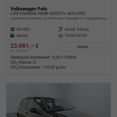
Volkswagen Polo
LIFE KAMERA PARK ASSIST+ ACC+PDC
unverbindliche Lieferzeit: ca. 6-8 Monate
Neuwagen mit Tageszulassung
Fahrzeugnr.
867435
Getriebe
Schalt. 5-Gang
Kraftstoff
Benzin
Leistung
70 kW (95 PS)
23.081,– €
Details
incl. 19% MwSt.
Verbrauch kombiniert:
5,20 l/100km
CO
-Klasse:
D
2
CO
-Emissionen:
118,00 g/km
2