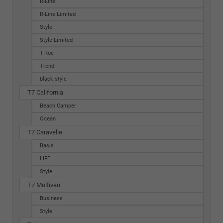
R-Line
R-Line Limited
Style
Style Limited
T-Roc
Trend
black style
T7 California
Beach Camper
Ocean
T7 Caravelle
Basis
LIFE
Style
T7 Multivan
Business
Style