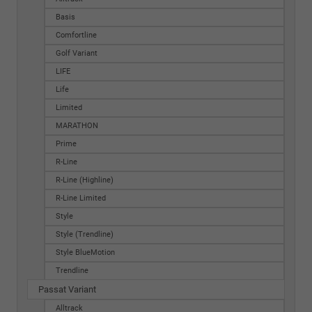
Basis
Comfortline
Golf Variant
LIFE
Life
Limited
MARATHON
Prime
R-Line
R-Line (Highline)
R-Line Limited
Style
Style (Trendline)
Style BlueMotion
Trendline
Passat Variant
Alltrack