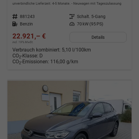
unverbindliche Lieferzeit: 4-5 Monate.
Neuwagen mit Tageszulassung
Fahrzeugnr.
881243
Getriebe
Schalt. 5-Gang
Kraftstoff
Benzin
Leistung
70 kW (95 PS)
22.921,– €
Details
incl. 19% MwSt.
Verbrauch kombiniert:
5,10 l/100km
CO
-Klasse:
D
2
CO
-Emissionen:
116,00 g/km
2