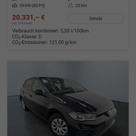
Leistung
59 kW (80 PS)
Kilometerstand
20 km
20.331,– €
Details
incl. 19% MwSt.
Verbrauch kombiniert:
5,30 l/100km
CO
-Klasse:
D
2
CO
-Emissionen:
121,00 g/km
2