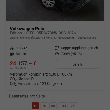
Volkswagen Polo
Edition 1.0 TSI 95PS/70kW DSG 2026
unverbindliche Lieferzeit: 4-5 Monate.
Neuwagen mit Tageszulassung
Fahrzeugnr.
881246
Getriebe
Doppelkupplungsgetriebe (DSG)
Kraftstoff
Benzin
Leistung
70 kW (95 PS)
24.157,– €
Details
incl. 19% MwSt.
Verbrauch kombiniert:
5,30 l/100km
CO
-Klasse:
D
2
CO
-Emissionen:
121,00 g/km
2
Datensätze pro Seite:
10
20
50
100
250