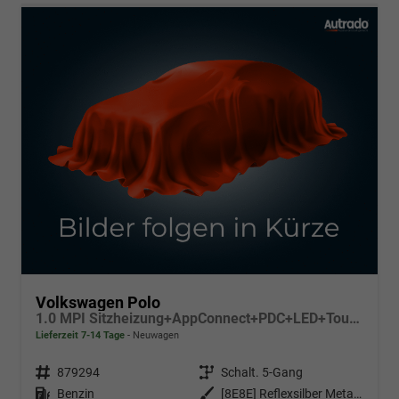
Volkswagen Polo
1.0 MPI Sitzheizung+AppConnect+PDC+LED+Touch+Lichtsensor+MultiLenkrad
Lieferzeit 7-14 Tage
Neuwagen
Fahrzeugnr.
879294
Getriebe
Schalt. 5-Gang
Kraftstoff
Benzin
Außenfarbe
[8E8E] Reflexsilber Metallic