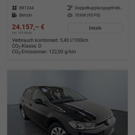
Fahrzeugnr.
881244
Getriebe
Doppelkupplungsgetriebe (DSG)
Kraftstoff
Benzin
Leistung
70 kW (95 PS)
24.157,– €
Details
incl. 19% MwSt.
Verbrauch kombiniert:
5,40 l/100km
CO
-Klasse:
D
2
CO
-Emissionen:
122,00 g/km
2