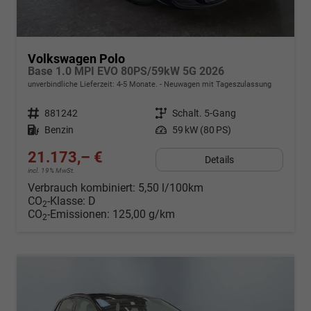
Volkswagen Polo
Base 1.0 MPI EVO 80PS/59kW 5G 2026
unverbindliche Lieferzeit: 4-5 Monate.
Neuwagen mit Tageszulassung
Fahrzeugnr.
881242
Getriebe
Schalt. 5-Gang
Kraftstoff
Benzin
Leistung
59 kW (80 PS)
21.173,– €
Details
incl. 19% MwSt.
Verbrauch kombiniert:
5,50 l/100km
CO
-Klasse:
D
2
CO
-Emissionen:
125,00 g/km
2