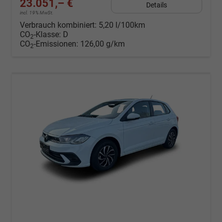
23.051,– €
Details
incl. 19% MwSt.
Verbrauch kombiniert:
5,20 l/100km
CO
-Klasse:
D
2
CO
-Emissionen:
126,00 g/km
2