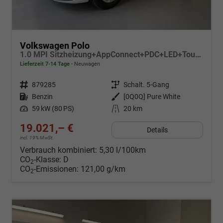
Volkswagen Polo
1.0 MPI Sitzheizung+AppConnect+PDC+LED+Touch+Lichtsensor+MultiLenkrad
Lieferzeit 7-14 Tage
Neuwagen
Fahrzeugnr.
879285
Getriebe
Schalt. 5-Gang
Kraftstoff
Benzin
Außenfarbe
[0Q0Q] Pure White
Leistung
59 kW (80 PS)
Kilometerstand
20 km
19.021,– €
Details
incl. 19% MwSt.
Verbrauch kombiniert:
5,30 l/100km
CO
-Klasse:
D
2
CO
-Emissionen:
121,00 g/km
2