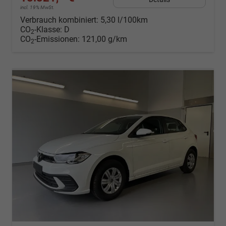
incl. 19% MwSt.
Verbrauch kombiniert:
5,30 l/100km
CO
-Klasse:
D
2
CO
-Emissionen:
121,00 g/km
2