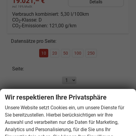
19.021,– €
Details
incl. 19% MwSt.
Verbrauch kombiniert:
5,30 l/100km
CO
-Klasse:
D
2
CO
-Emissionen:
121,00 g/km
2
Datensätze pro Seite:
10
20
50
100
250
Seite:
Seiten:
Wir respektieren Ihre Privatsphäre
Unsere Website setzt Cookies ein, um unsere Dienste für
1
2
3
4
...
7
Sie bereitzustellen. Hierbei berücksichtigen wir Ihre
Auswahl und verarbeiten nur die Daten für Marketing,
Fahrzeugnr.
Analytics und Personalisierung, für die Sie uns Ihr