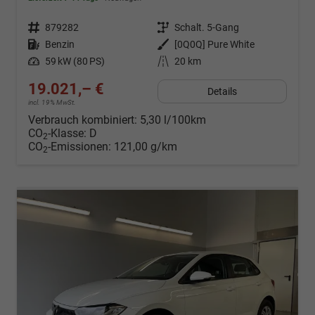
Fahrzeugnr.
879282
Getriebe
Schalt. 5-Gang
Kraftstoff
Benzin
Außenfarbe
[0Q0Q] Pure White
Leistung
59 kW (80 PS)
Kilometerstand
20 km
19.021,– €
Details
incl. 19% MwSt.
Verbrauch kombiniert:
5,30 l/100km
CO
-Klasse:
D
2
CO
-Emissionen:
121,00 g/km
2