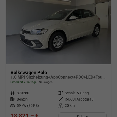
Volkswagen Polo
1.0 MPI Sitzheizung+AppConnect+PDC+LED+Touch+Lichtsensor+MultiLenkrad
Lieferzeit 7-14 Tage
Neuwagen
Fahrzeugnr.
879280
Getriebe
Schalt. 5-Gang
Kraftstoff
Benzin
Außenfarbe
[6U6U] Ascotgrau
Leistung
59 kW (80 PS)
Kilometerstand
20 km
18.821,– €
Details