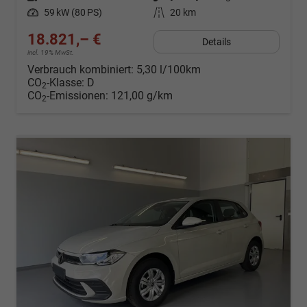
Leistung
59 kW (80 PS)
Kilometerstand
20 km
18.821,– €
Details
incl. 19% MwSt.
Verbrauch kombiniert:
5,30 l/100km
CO
-Klasse:
D
2
CO
-Emissionen:
121,00 g/km
2