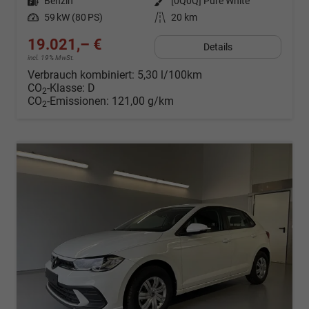
Kraftstoff
Benzin
Außenfarbe
[0Q0Q] Pure White
Leistung
59 kW (80 PS)
Kilometerstand
20 km
19.021,– €
Details
incl. 19% MwSt.
Verbrauch kombiniert:
5,30 l/100km
CO
-Klasse:
D
2
CO
-Emissionen:
121,00 g/km
2