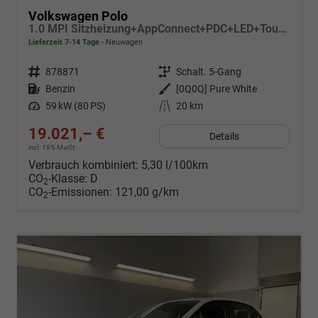
Volkswagen Polo
1.0 MPI Sitzheizung+AppConnect+PDC+LED+Touch+Lichtsensor+MultiLenkrad
Lieferzeit 7-14 Tage
Neuwagen
Fahrzeugnr.
878871
Getriebe
Schalt. 5-Gang
Kraftstoff
Benzin
Außenfarbe
[0Q0Q] Pure White
Leistung
59 kW (80 PS)
Kilometerstand
20 km
19.021,– €
Details
incl. 19% MwSt.
Verbrauch kombiniert:
5,30 l/100km
CO
-Klasse:
D
2
CO
-Emissionen:
121,00 g/km
2