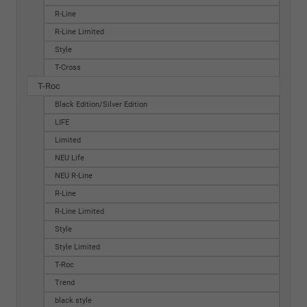
R-Line
R-Line Limited
Style
T-Cross
T-Roc
Black Edition/Silver Edition
LIFE
Limited
NEU Life
NEU R-Line
R-Line
R-Line Limited
Style
Style Limited
T-Roc
Trend
black style