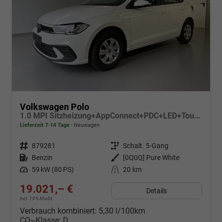
Volkswagen Polo
1.0 MPI Sitzheizung+AppConnect+PDC+LED+Touch+Lichtsensor+MultiLenkrad
Lieferzeit 7-14 Tage
Neuwagen
Fahrzeugnr.
879281
Getriebe
Schalt. 5-Gang
Kraftstoff
Benzin
Außenfarbe
[0Q0Q] Pure White
Leistung
59 kW (80 PS)
Kilometerstand
20 km
19.021,– €
Details
incl. 19% MwSt.
Verbrauch kombiniert:
5,30 l/100km
CO
-Klasse:
D