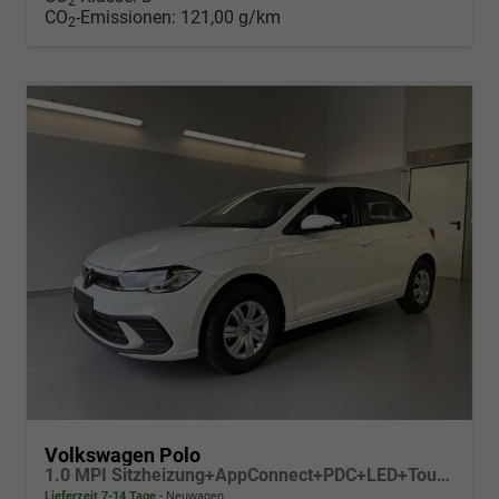
2
CO
-Emissionen:
121,00 g/km
2
Volkswagen Polo
1.0 MPI Sitzheizung+AppConnect+PDC+LED+Touch+Lichtsensor+MultiLenkrad
Lieferzeit 7-14 Tage
Neuwagen