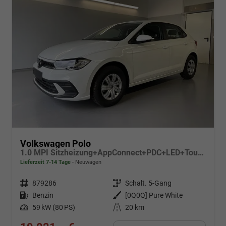
Volkswagen Polo
1.0 MPI Sitzheizung+AppConnect+PDC+LED+Touch+Lichtsensor+MultiLenkrad
Lieferzeit 7-14 Tage
Neuwagen
Fahrzeugnr.
879286
Getriebe
Schalt. 5-Gang
Kraftstoff
Benzin
Außenfarbe
[0Q0Q] Pure White
Leistung
59 kW (80 PS)
Kilometerstand
20 km