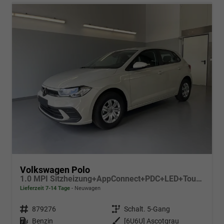
Volkswagen Polo
1.0 MPI Sitzheizung+AppConnect+PDC+LED+Touch+Lichtsensor+MultiLenkrad
Lieferzeit 7-14 Tage
Neuwagen
Fahrzeugnr.
879276
Getriebe
Schalt. 5-Gang
Kraftstoff
Benzin
Außenfarbe
[6U6U] Ascotgrau