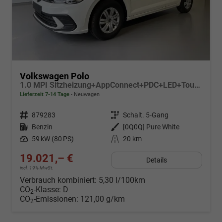
Volkswagen Polo
1.0 MPI Sitzheizung+AppConnect+PDC+LED+Touch+Lichtsensor+MultiLenkrad
Lieferzeit 7-14 Tage
Neuwagen
Fahrzeugnr.
879283
Getriebe
Schalt. 5-Gang
Kraftstoff
Benzin
Außenfarbe
[0Q0Q] Pure White
Leistung
59 kW (80 PS)
Kilometerstand
20 km
19.021,– €
Details
incl. 19% MwSt.
Verbrauch kombiniert:
5,30 l/100km
CO
-Klasse:
D
2
CO
-Emissionen:
121,00 g/km
2