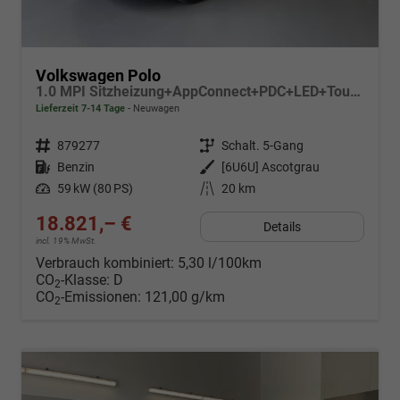
Volkswagen Polo
1.0 MPI Sitzheizung+AppConnect+PDC+LED+Touch+Lichtsensor+MultiLenkrad
Lieferzeit 7-14 Tage
Neuwagen
Fahrzeugnr.
879277
Getriebe
Schalt. 5-Gang
Kraftstoff
Benzin
Außenfarbe
[6U6U] Ascotgrau
Leistung
59 kW (80 PS)
Kilometerstand
20 km
18.821,– €
Details
incl. 19% MwSt.
Verbrauch kombiniert:
5,30 l/100km
CO
-Klasse:
D
2
CO
-Emissionen:
121,00 g/km
2