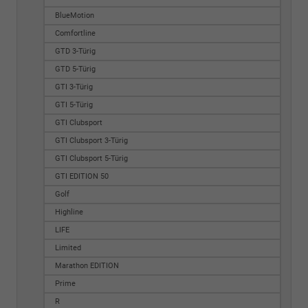
BlueMotion
Comfortline
GTD 3-Türig
GTD 5-Türig
GTI 3-Türig
GTI 5-Türig
GTI Clubsport
GTI Clubsport 3-Türig
GTI Clubsport 5-Türig
GTI EDITION 50
Golf
Highline
LIFE
Limited
Marathon EDITION
Prime
R