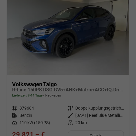
Volkswagen Taigo
R-Line 150PS DSG GV5+AHK+Matrix+ACC+IQ.Drive+Black+Kamera+Keyless+Alu18
Lieferzeit 7-14 Tage
Neuwagen
Fahrzeugnr.
879684
Getriebe
Doppelkupplungsgetriebe (DSG)
Kraftstoff
Benzin
Außenfarbe
[0AA1] Reef Blue Metallic / Dach Schwarz
Leistung
110 kW (150 PS)
Kilometerstand
20 km
29.821,– €
Details