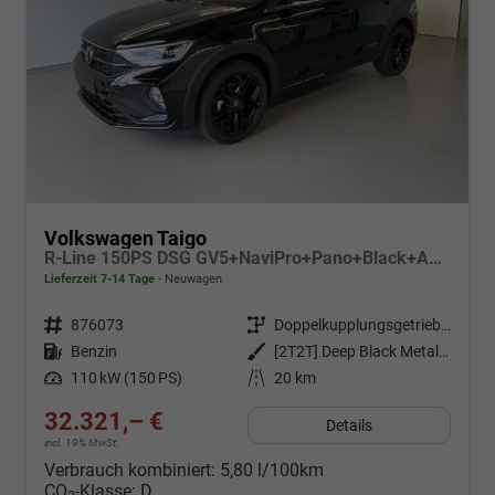
Volkswagen Taigo
R-Line 150PS DSG GV5+NaviPro+Pano+Black+AHK+IQ.Drive+IQ.Light+Kessy+Kamera
Lieferzeit 7-14 Tage
Neuwagen
Fahrzeugnr.
876073
Getriebe
Doppelkupplungsgetriebe (DSG)
Kraftstoff
Benzin
Außenfarbe
[2T2T] Deep Black Metallic
Leistung
110 kW (150 PS)
Kilometerstand
20 km
32.321,– €
Details
incl. 19% MwSt.
Verbrauch kombiniert:
5,80 l/100km
CO
-Klasse:
D