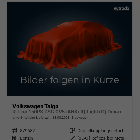
Volkswagen Taigo
R-Line 150PS DSG GV5+AHK+IQ.Light+IQ.Drive+ACC+Kamera+Black+Kessy+Sitzheiz
unverbindliche Lieferzeit:
15.08.2026
Neuwagen
Fahrzeugnr.
879682
Getriebe
Doppelkupplungsgetriebe (DSG)
Kraftstoff
Benzin
Außenfarbe
[8EA1] Reflexsilber Metallic / Dach Schwarz