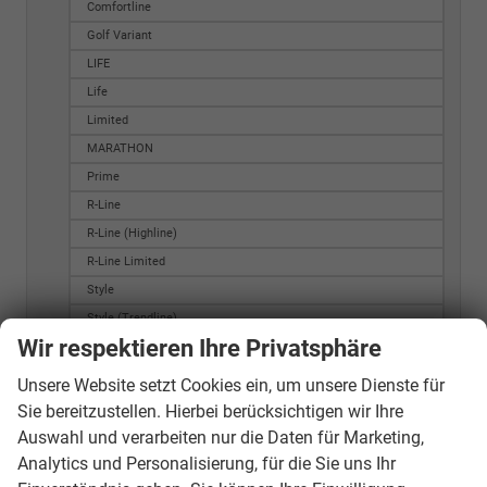
Comfortline
Golf Variant
LIFE
Life
Limited
MARATHON
Prime
R-Line
R-Line (Highline)
R-Line Limited
Style
Style (Trendline)
Wir respektieren Ihre Privatsphäre
Style BlueMotion
Trendline
Unsere Website setzt Cookies ein, um unsere Dienste für
Passat Variant
Sie bereitzustellen. Hierbei berücksichtigen wir Ihre
Alltrack
Auswahl und verarbeiten nur die Daten für Marketing,
Analytics und Personalisierung, für die Sie uns Ihr
BlueMotion