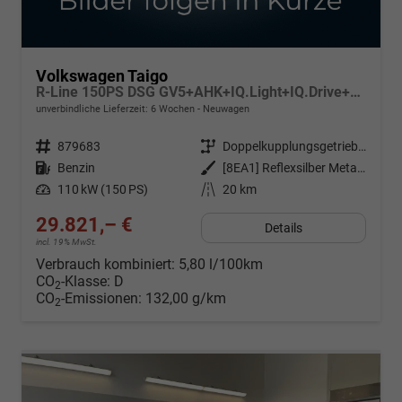
Volkswagen Taigo
R-Line 150PS DSG GV5+AHK+IQ.Light+IQ.Drive+ACC+Kamera+Black+Kessy+Sitzheiz
unverbindliche Lieferzeit:
6 Wochen
Neuwagen
Fahrzeugnr.
879683
Getriebe
Doppelkupplungsgetriebe (DSG)
Kraftstoff
Benzin
Außenfarbe
[8EA1] Reflexsilber Metallic / Dach Schwarz
Leistung
110 kW (150 PS)
Kilometerstand
20 km
29.821,– €
Details
incl. 19% MwSt.
Verbrauch kombiniert:
5,80 l/100km
CO
-Klasse:
D
2
CO
-Emissionen:
132,00 g/km
2