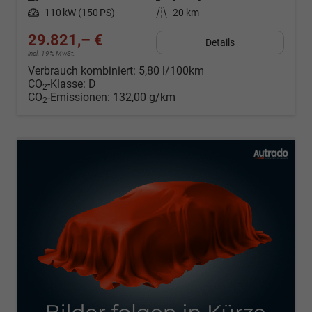
Leistung
110 kW (150 PS)
Kilometerstand
20 km
29.821,– €
Details
incl. 19% MwSt.
Verbrauch kombiniert:
5,80 l/100km
CO
-Klasse:
D
2
CO
-Emissionen:
132,00 g/km
2