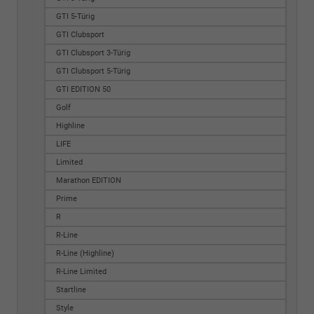
GTI 5-Türig
GTI Clubsport
GTI Clubsport 3-Türig
GTI Clubsport 5-Türig
GTI EDITION 50
Golf
Highline
LIFE
Limited
Marathon EDITION
Prime
R
R-Line
R-Line (Highline)
R-Line Limited
Startline
Style