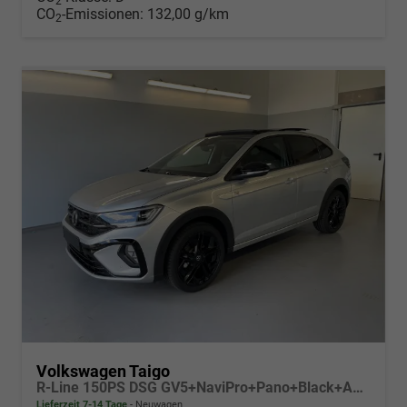
2
CO
-Emissionen:
132,00 g/km
2
Volkswagen Taigo
R-Line 150PS DSG GV5+NaviPro+Pano+Black+AHK+IQ.Drive+IQ.Light+Kessy+Kamera
Lieferzeit 7-14 Tage
Neuwagen