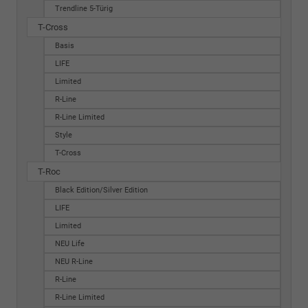
Trendline 5-Türig
T-Cross
Basis
LIFE
Limited
R-Line
R-Line Limited
Style
T-Cross
T-Roc
Black Edition/Silver Edition
LIFE
Limited
NEU Life
NEU R-Line
R-Line
R-Line Limited