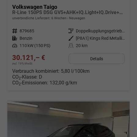
Volkswagen Taigo
R-Line 150PS DSG GV5+AHK+IQ.Light+IQ.Drive+ACC+Kamera+Black+Kessy+Sitzheiz
unverbindliche Lieferzeit:
6 Wochen
Neuwagen
Fahrzeugnr.
879685
Getriebe
Doppelkupplungsgetriebe (DSG)
Kraftstoff
Benzin
Außenfarbe
[P8A1] Kings Red Metallic / Dach Schwarz
Leistung
110 kW (150 PS)
Kilometerstand
20 km
30.121,– €
Details
incl. 19% MwSt.
Verbrauch kombiniert:
5,80 l/100km
CO
-Klasse:
D
2
CO
-Emissionen:
132,00 g/km
2