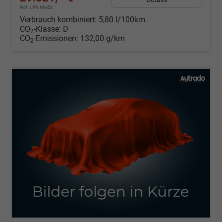
incl. 19% MwSt.
Verbrauch kombiniert:
5,80 l/100km
CO
-Klasse:
D
2
CO
-Emissionen:
132,00 g/km
2