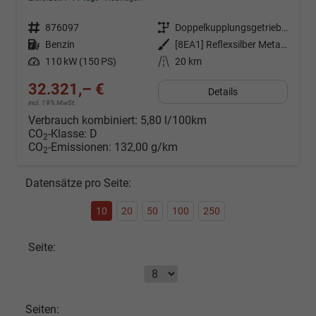
Fahrzeugnr.
876097
Getriebe
Doppelkupplungsgetriebe (DSG)
Kraftstoff
Benzin
Außenfarbe
[8EA1] Reflexsilber Metallic / Dach Schwarz
Leistung
110 kW (150 PS)
Kilometerstand
20 km
32.321,– €
Details
incl. 19% MwSt.
Verbrauch kombiniert:
5,80 l/100km
CO
-Klasse:
D
2
CO
-Emissionen:
132,00 g/km
2
Datensätze pro Seite:
10
20
50
100
250
Seite:
Seiten: