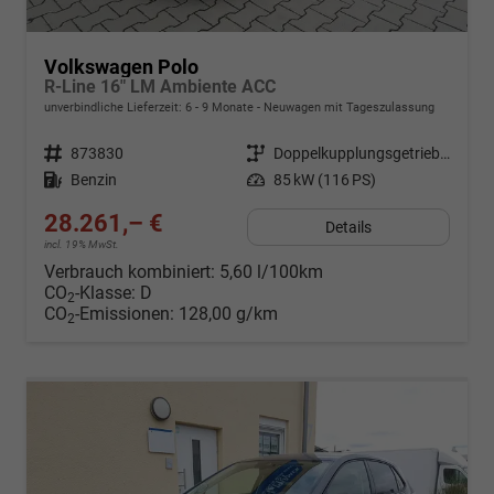
Volkswagen Polo
R-Line 16" LM Ambiente ACC
unverbindliche Lieferzeit: 6 - 9 Monate
Neuwagen mit Tageszulassung
Fahrzeugnr.
873830
Getriebe
Doppelkupplungsgetriebe (DSG)
Kraftstoff
Benzin
Leistung
85 kW (116 PS)
28.261,– €
Details
incl. 19% MwSt.
Verbrauch kombiniert:
5,60 l/100km
CO
-Klasse:
D
2
CO
-Emissionen:
128,00 g/km
2