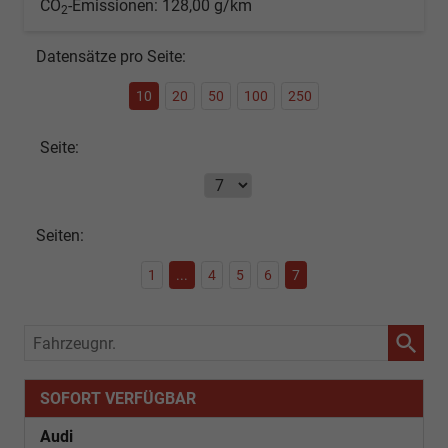
CO
-Emissionen:
128,00 g/km
2
Datensätze pro Seite:
10
20
50
100
250
Seite:
Seiten:
1
...
4
5
6
7
Fahrzeugnr.
SOFORT VERFÜGBAR
Audi