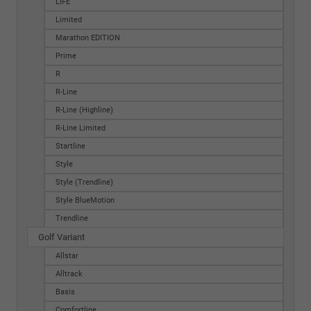
LIFE
Limited
Marathon EDITION
Prime
R
R-Line
R-Line (Highline)
R-Line Limited
Startline
Style
Style (Trendline)
Style BlueMotion
Trendline
Golf Variant
Allstar
Alltrack
Basis
Comfortline