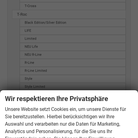
T-Cross
T-Roc
Black Edition/Silver Edition
LIFE
Limited
NEU Life
NEU R-Line
R-Line
R-Line Limited
Style
Style Limited
T-Roc
Wir respektieren Ihre Privatsphäre
Trend
Unsere Website setzt Cookies ein, um unsere Dienste für
black style
Sie bereitzustellen. Hierbei berücksichtigen wir Ihre
T7 California
Auswahl und verarbeiten nur die Daten für Marketing,
Beach Camper
Analytics und Personalisierung, für die Sie uns Ihr
Ocean