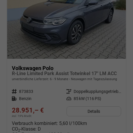
Volkswagen Polo
R-Line Limited Park Assist Totwinkel 17" LM ACC
unverbindliche Lieferzeit: 6 - 9 Monate
Neuwagen mit Tageszulassung
Fahrzeugnr.
873833
Getriebe
Doppelkupplungsgetriebe (DSG)
Kraftstoff
Benzin
Leistung
85 kW (116 PS)
28.951,– €
Details
incl. 19% MwSt.
Verbrauch kombiniert:
5,60 l/100km
CO
-Klasse:
D
2