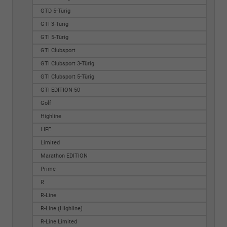
GTD 5-Türig
GTI 3-Türig
GTI 5-Türig
GTI Clubsport
GTI Clubsport 3-Türig
GTI Clubsport 5-Türig
GTI EDITION 50
Golf
Highline
LIFE
Limited
Marathon EDITION
Prime
R
R-Line
R-Line (Highline)
R-Line Limited