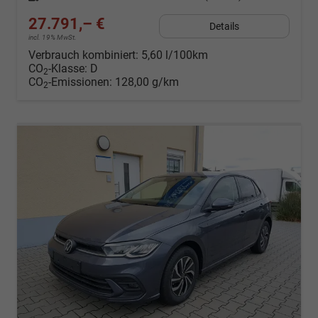
27.791,– €
Details
incl. 19% MwSt.
Verbrauch kombiniert:
5,60 l/100km
CO
-Klasse:
D
2
CO
-Emissionen:
128,00 g/km
2