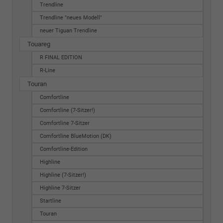
Trendline
Trendline "neues Modell"
neuer Tiguan Trendline
Touareg
R FINAL EDITION
R-Line
Touran
Comfortline
Comfortline (7-Sitzer!)
Comfortline 7-Sitzer
Comfortline BlueMotion (DK)
Comfortline-Edition
Highline
Highline (7-Sitzer!)
Highline 7-Sitzer
Startline
Touran