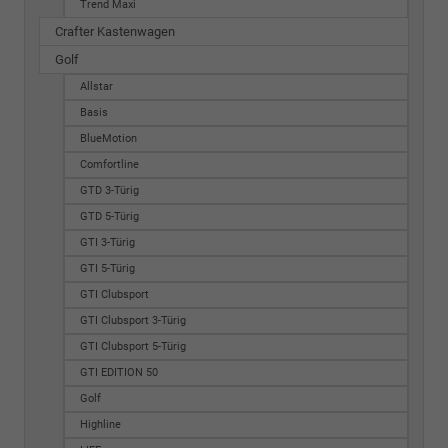
Trend Maxi
Crafter Kastenwagen
Golf
Allstar
Basis
BlueMotion
Comfortline
GTD 3-Türig
GTD 5-Türig
GTI 3-Türig
GTI 5-Türig
GTI Clubsport
GTI Clubsport 3-Türig
GTI Clubsport 5-Türig
GTI EDITION 50
Golf
Highline