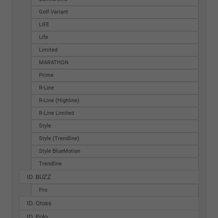
Golf Variant
LIFE
Life
Limited
MARATHON
Prime
R-Line
R-Line (Highline)
R-Line Limited
Style
Style (Trendline)
Style BlueMotion
Trendline
ID. BUZZ
Pro
ID. Cross
ID. Polo