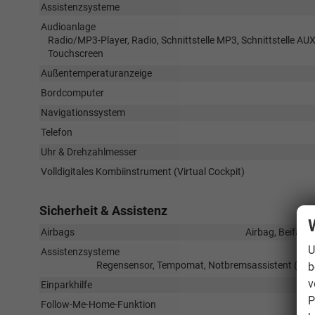
Assistenzsysteme
Audioanlage
Radio/MP3-Player, Radio, Schnittstelle MP3, Schnittstelle AUX,
Touchscreen
Außentemperaturanzeige
Bordcomputer
Navigationssystem
Telefon
Uhr & Drehzahlmesser
Volldigitales Kombiinstrument (Virtual Cockpit)
Sicherheit & Assistenz
Airbags
Airbag, Beifahr
U
Assistenzsysteme
Regensensor, Tempomat, Notbremsassistent (City-
b
v
Einparkhilfe
P
Follow-Me-Home-Funktion