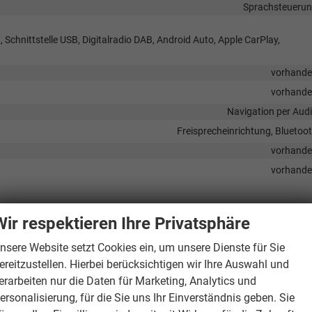
Sprachsteueru
 Schnittstelle USB, Digitalradio DAB, Android Auto, Apple CarPlay,
vorhand
vorhand
Navigation per Aud
Freisprecheinrichtung, Bluetoo
vorhand
vorhand
Wir respektieren Ihre Privatsphäre
erairbag abschaltbar, Seitenairbags Vorne, Vorhangairbag, Beifahrerairb
nsere Website setzt Cookies ein, um unsere Dienste für Sie
Safety), Spurhalteassistent, Müdigkeitserkennungs-Sensor, Notrufsyst
ereitzustellen. Hierbei berücksichtigen wir Ihre Auswahl und
erarbeiten nur die Daten für Marketing, Analytics und
Park Distance Control hinten, Rückfahrkame
ersonalisierung, für die Sie uns Ihr Einverständnis geben. Sie
vorhand