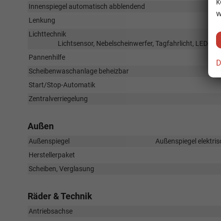
k
Innenspiegel automatisch abblendend
w
Lenkung
Lichttechnik
Lichtsensor, Nebelscheinwerfer, Tagfahrlicht, LED-Rü
Pannenhilfe
D
Scheibenwaschanlage beheizbar
Start/Stop-Automatik
Zentralverriegelung
Außen
Außenspiegel
Außenspiegel elektris
Herstellerpaket
Scheiben, Verglasung
Räder & Technik
Antriebsachse