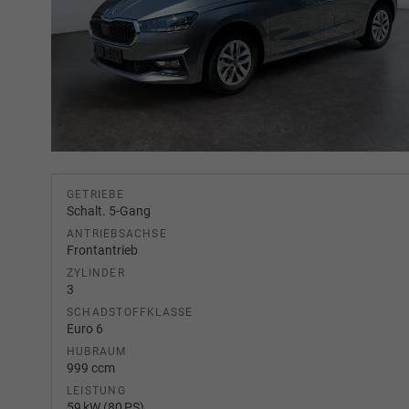
GETRIEBE
Schalt. 5-Gang
ANTRIEBSACHSE
Frontantrieb
ZYLINDER
3
SCHADSTOFFKLASSE
Euro 6
HUBRAUM
999 ccm
LEISTUNG
59 kW (80 PS)