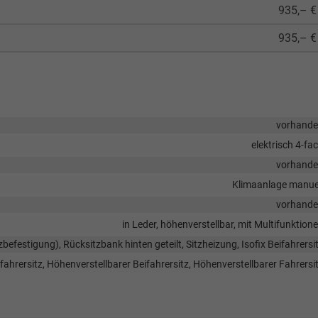
935,– €
935,– €
vorhand
elektrisch 4-fa
vorhand
Klimaanlage manue
vorhand
in Leder, höhenverstellbar, mit Multifunktion
tzbefestigung), Rücksitzbank hinten geteilt, Sitzheizung, Isofix Beifahrersi
fahrersitz, Höhenverstellbarer Beifahrersitz, Höhenverstellbarer Fahrersi