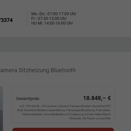
Mo.-Do.: 07:00-17:00 Uhr
Fr.: 07:30-12:00 Uhr
73374
HU Mi. 14:00-16:00 Uhr
 Kamera Sitzheizung Bluetooth
18.848,– €
Gesamtpreis
incl. 19% MwSt., All Inclusive: Inklusive Transportkosten, deutscher KFZ
Brief, deutscher Bedienungsanleitung, Fahrzeugaufbereitung, Fußmatten,
Verbandskasten, Umweltplakette und Zulassung auf den Halter (Raum
Rostock). Wir freuen uns auf Sie!