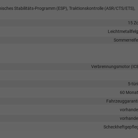
onisches Stabilitäts-Programm (ESP), Traktionskontrolle (ASR/CTS/ETS),
15 Zo
Leichtmetallfel
Sommerreif
Verbrennungsmotor (IC
5-tür
60 Mona
Fahrzeuggarant
vorhand
vorhand
Scheckheftgepfle