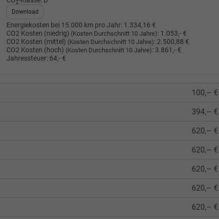
CO
-Klasse:
D
2
Download
Energiekosten bei 15.000 km pro Jahr:
1.334,16 €
CO2 Kosten (niedrig)
:
1.053,- €
(Kosten Durchschnitt 10 Jahre)
CO2 Kosten (mittel)
:
2.500,88 €
(Kosten Durchschnitt 10 Jahre)
CO2 Kosten (hoch)
:
3.861,- €
(Kosten Durchschnitt 10 Jahre)
Jahressteuer:
64,- €
100,– €
394,– €
620,– €
620,– €
620,– €
620,– €
620,– €