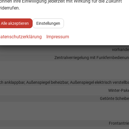
önnen Ihre Einwilligung jederzeit mit Wirkung für die Zukunft
vorhand
iderrufen.
Servolenku
Alle akzeptieren
Einstellungen
ckleuchten, LED-Scheinwerfer, Voll-LED Scheinwerfer, Teil-LED Scheinwerf
Pannenk
atenschutzerklärung
Impressum
vorhand
vorhand
Zentralverriegelung mit Funkfernbedienu
ch anklappbar, Außenspiegel beheizbar, Außenspiegel elektrisch verstellb
Winter-Pak
Getönte Scheib
Frontantri