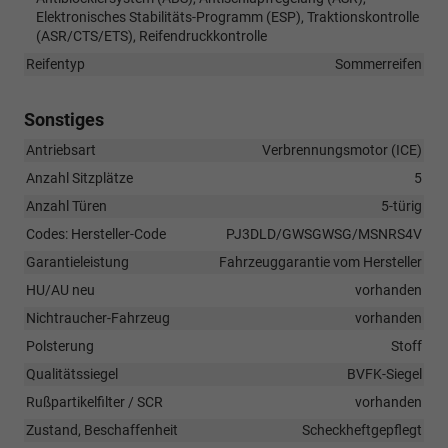
Elektronisches Stabilitäts-Programm (ESP), Traktionskontrolle
(ASR/CTS/ETS), Reifendruckkontrolle
Reifentyp
Sommerreifen
Sonstiges
Antriebsart
Verbrennungsmotor (ICE)
Anzahl Sitzplätze
5
Anzahl Türen
5-türig
Codes: Hersteller-Code
PJ3DLD/GWSGWSG/MSNRS4V
Garantieleistung
Fahrzeuggarantie vom Hersteller
HU/AU neu
vorhanden
Nichtraucher-Fahrzeug
vorhanden
Polsterung
Stoff
Qualitätssiegel
BVFK-Siegel
Rußpartikelfilter / SCR
vorhanden
Zustand, Beschaffenheit
Scheckheftgepflegt