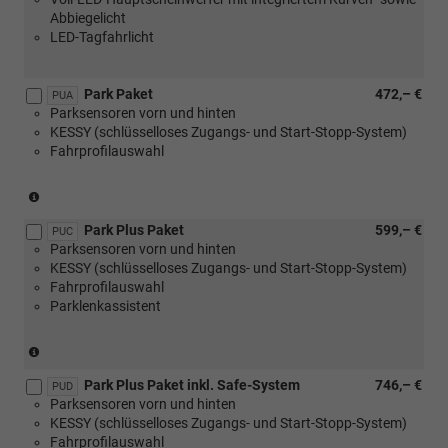
Abbiegelicht
LED-Tagfahrlicht
Park Paket
472,– €
PUA
Parksensoren vorn und hinten
KESSY (schlüsselloses Zugangs- und Start-Stopp-System)
Fahrprofilauswahl
(nicht
in
Park Plus Paket
599,– €
Verbindung
PUC
Parksensoren vorn und hinten
mit
KESSY (schlüsselloses Zugangs- und Start-Stopp-System)
1.0
Fahrprofilauswahl
MPI
Parklenkassistent
59
kW)
(nicht
in
Park Plus Paket inkl. Safe-System
746,– €
Verbindung
PUD
Parksensoren vorn und hinten
mit
KESSY (schlüsselloses Zugangs- und Start-Stopp-System)
1.0
Fahrprofilauswahl
MPI