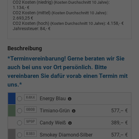
CO2 Kosten (niedrig)
:
(Kosten Durchschnitt 10 Jahre)
1.134,- €
CO2 Kosten (mittel)
:
(Kosten Durchschnitt 10 Jahre)
2.693,25 €
CO2 Kosten (hoch)
:
4.158,- €
(Kosten Durchschnitt 10 Jahre)
Jahressteuer:
84,- €
Beschreibung
*Terminvereinbarung! Gerne beraten wir Sie
auch bei uns vor Ort persönlich. Bitte
vereinbaren Sie dafür vorab einen Termin mit
uns.*
K4K4
Energy Blau
0B0B
Timiano-Grün
577,– €
9P9P
Candy Weiß
389,– €
B3B3
Smokey Diamond-Silber
577,– €