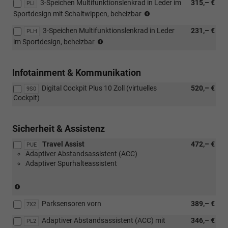
3-Speichen Multifunktionslenkrad in Leder im
315,– €
PLI
Zonen)
sowie
(nur
Sportdesign mit Schaltwippen, beheizbar
inkl.
Geruchs-
in
Feuchtigkeitssensor
und
3-Speichen Multifunktionslenkrad in Leder
231,– €
Verbindung
PLH
sowie
Allergenfilter
(nur
mit
im Sportdesign, beheizbar
Geruchs-
oder
in
[PHB]
und
[PUH]
Verbindung
Klimaanlage
Allergenfilter
Winter
mit
Climatronic
Infotainment & Kommunikation
oder
Plus
[PHB]
(2-
[PUH]
Paket
Digital Cockpit Plus 10 Zoll (virtuelles
520,– €
Klimaanlage
9S0
Zonen)
Winter
oder
Cockpit)
Climatronic
inkl.
Plus
[PUI]
(2-
Feuchtigkeitssensor
Paket
Winter
Zonen)
sowie
oder
Premium
Sicherheit & Assistenz
inkl.
Geruchs-
[PUI]
Paket)
Feuchtigkeitssensor
und
Travel Assist
Winter
472,– €
PUE
sowie
Allergenfilter
Adaptiver Abstandsassistent (ACC)
Premium
Geruchs-
oder
Adaptiver Spurhalteassistent
Paket)
und
[PUH]
Allergenfilter
Winter
(nicht
oder
Plus
in
[PUH]
Paket
Parksensoren vorn
389,– €
Verbindung
Winter
7X2
oder
mit
Plus
[PUI]
Adaptiver Abstandsassistent (ACC) mit
346,– €
PL2
1.0
Paket
Winter