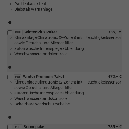
Parklenkassistent
59
Diebstahlwarnanlage
kW)
(nicht
in
Winter Plus Paket
336,– €
Verbindung
PUH
Klimaanlage Climatronic (2-Zonen) inkl. Feuchtigkeitssensor
mit
sowie Geruchs- und Allergenfilter
1.0
automatische Innenspiegelabblendung
MPI
Waschwasserstandskontrolle
59
kW)
(nur
mit
Winter Premium Paket
472,– €
[PLD]
PUI
Klimaanlage Climatronic (2-Zonen) inkl. Feuchtigkeitssensor
oder
sowie Geruchs- und Allergenfilter
[PLE]
automatische Innenspiegelabblendung
oder
Waschwasserstandskontrolle
[PLH]
Beheizbare Windschutzscheibe
oder
[PLI]
Multifunktionslenkräder,
(nur
beheizbar)
mit
Soundpaket
735,– €
[PLD]
PJC