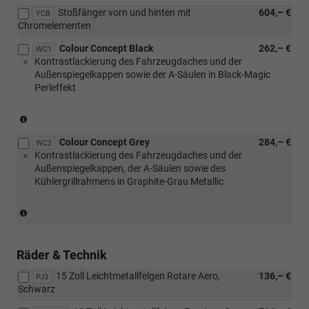
[WC2]
Grey)
Stoßfänger vorn und hinten mit
604,– €
YCB
Colour
Chromelementen
Concept
Grey)
Colour Concept Black
262,– €
WC1
Kontrastlackierung des Fahrzeugdaches und der
Außenspiegelkappen sowie der A-Säulen in Black-Magic
Perleffekt
(nur
in
Colour Concept Grey
284,– €
Verbindung
WC2
Kontrastlackierung des Fahrzeugdaches und der
mit
Außenspiegelkappen, der A-Säulen sowie des
[PJ5]
Kühlergrillrahmens in Graphite-Grau Metallic
Leichtmetallräder,
Schwarz)
(nur
in
Verbindung
mit
Räder & Technik
[PJ6]
15 Zoll Leichtmetallfelgen Rotare Aero,
136,– €
Leichtmetallräder,
PJ3
Schwarz
Grau)
nicht