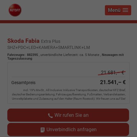
Menü
Skoda Fabia
Extra Plus
SHZ+PDC+LED+KAMERA+SMARTLINK+LM
Fahrzeugnr.
:
882395
, unverbindliche Lieferzeit: ca. 5 Monate ,
Neuwagen mit
Tageszulassung
21.681,– €
21.541,– €
Gesamtpreis
incl. 19% MwSt., All Inclusive: Inklusive Transportkosten, deutscher KFZ Brief,
deutscher Bedienungsanleitung, Fahrzeugaufbereitung, Fußmatten, Verbandskasten,
Umweltplakette und Zulassung auf den Halter (Raum Rostock). Wir freuen uns auf Sie!
Wir rufen Sie an
Unverbindlich anfragen