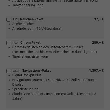
Ausklappbare Mittelarmlehne mit Becherhaltern im Fond
Ladeboden
Tablethalter im Fond
im
Kofferraum)
Raucher-Paket
37,– €
9JD
Aschenbecher
Anzünder vorn (12-V-Steckdose)
Chrom Paket
289,– €
PUJ
Chromzierleisten an den Seitenfenstern Sunset
(Heckscheibe und hintere Seitenscheiben dunkel getönt)
Türeinstiegsleisten vorn
Navigations-Paket
1.397,– €
WNA
Digital Cockpit Plus
Navigationssystem mitKapazitives 9,2 Zoll-Multi-Touch-
Display
Sprachsteuerung
Skoda Care Connect / Infotainment Online Dienste für 3
Jahre)