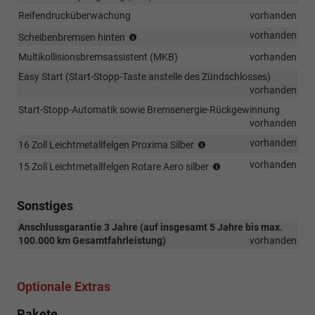
Reifendrucküberwachung
vorhanden
(nur
vorhanden
Scheibenbremsen hinten
in
Multikollisionsbremsassistent (MKB)
vorhanden
Verbindung
mit
Easy Start (Start-Stopp-Taste anstelle des Zündschlosses)
1.0
vorhanden
TSI
Start-Stopp-Automatik sowie Bremsenergie-Rückgewinnung
85
vorhanden
kW
und
(Bereifung
vorhanden
16 Zoll Leichtmetallfelgen Proxima Silber
1.5
195/55
(Bereifung
vorhanden
15 Zoll Leichtmetallfelgen Rotare Aero silber
TSI
R16)
185/65
110
(nur
R15)
kW)
in
Sonstiges
Verbindung
mit
Anschlussgarantie 3 Jahre (auf insgesamt 5 Jahre bis max.
1.5
100.000 km Gesamtfahrleistung)
vorhanden
TSI
110
kW)
Optionale Extras
Pakete