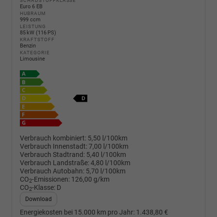
SCHADSTOFFKLASSE
Euro 6 EB
HUBRAUM
999 ccm
LEISTUNG
85 kW (116 PS)
KRAFTSTOFF
Benzin
KATEGORIE
Limousine
Verbrauch kombiniert:
5,50 l/100km
Verbrauch Innenstadt:
7,00 l/100km
Verbrauch Stadtrand:
5,40 l/100km
Verbrauch Landstraße:
4,80 l/100km
Verbrauch Autobahn:
5,70 l/100km
CO
-Emissionen:
126,00 g/km
2
CO
-Klasse:
D
2
Download
Energiekosten bei 15.000 km pro Jahr:
1.438,80 €