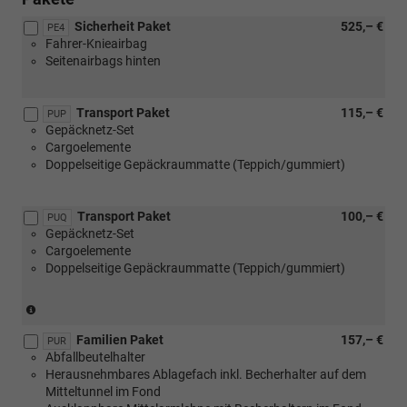
Sicherheit Paket
525,– €
PE4
Fahrer-Knieairbag
Seitenairbags hinten
Transport Paket
115,– €
PUP
Gepäcknetz-Set
Cargoelemente
Doppelseitige Gepäckraummatte (Teppich/gummiert)
Transport Paket
100,– €
PUQ
Gepäcknetz-Set
Cargoelemente
Doppelseitige Gepäckraummatte (Teppich/gummiert)
(nur
in
Familien Paket
157,– €
Verbindung
PUR
Abfallbeutelhalter
mit
Herausnehmbares Ablagefach inkl. Becherhalter auf dem
[3GD]
Mitteltunnel im Fond
Variabler