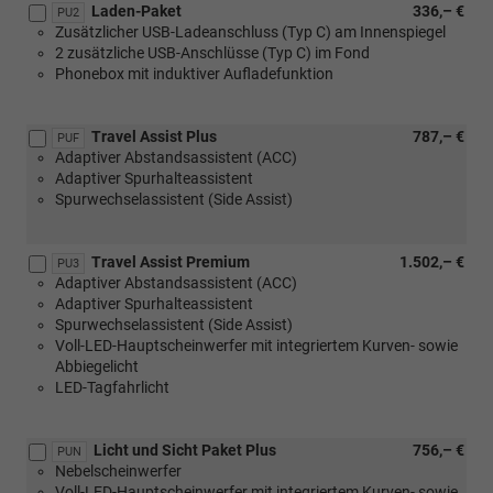
Laden-Paket
336,– €
PU2
Zusätzlicher USB-Ladeanschluss (Typ C) am Innenspiegel
2 zusätzliche USB-Anschlüsse (Typ C) im Fond
Phonebox mit induktiver Aufladefunktion
Travel Assist Plus
787,– €
PUF
Adaptiver Abstandsassistent (ACC)
Adaptiver Spurhalteassistent
Spurwechselassistent (Side Assist)
Travel Assist Premium
1.502,– €
PU3
Adaptiver Abstandsassistent (ACC)
Adaptiver Spurhalteassistent
Spurwechselassistent (Side Assist)
Voll-LED-Hauptscheinwerfer mit integriertem Kurven- sowie
Abbiegelicht
LED-Tagfahrlicht
Licht und Sicht Paket Plus
756,– €
PUN
Nebelscheinwerfer
Voll-LED-Hauptscheinwerfer mit integriertem Kurven- sowie