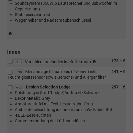
Soundsystem (350W, 6 Lautsprecher und Subwoofer im
oder
Gepäckraum)
[PLE]
Stahlreservenotrad
oder
Wagenheber und Radschraubenschlüssel
[PLH]
oder
[PLI]
(Entfall
Multifunktionslenkräder,
Reifenmobilitätsset)
beheizbar)
(nur
in
Innen
Verbindung
(nur
173,– €
mit
Variabler Ladeboden im Kofferraum
3GD
in
[PUF]
Klimaanlage Climatronic (2-Zonen) inkl.
441,– €
Verbindung
Travel
PHB
Feuchtigkeitssensor sowie Geruchs- und Allergenfilter
mit
Assist
[PUQ]
Plus
Design Selection Lodge
257,– €
WQ3
Transport
oder
Polsterung in Stoff ''Lodge'',Anthrazit/Schwarz
Paket)
[PU3]
Dekor Metallic Grey
Travel
Armaturentafel mit Textilbezug Nuba-Grau
Assist
Ambientebeleuchtung im Innenraum in Weiß oder Rot
Premium
4 LED-Leseleuchten
nicht
Chromumrandung der Lüftungsdüsen
in
Verbindung