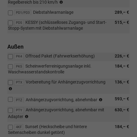
(nicht
Regelbereich bis 210 km/h
MPI
oder
Premium
in
59
[PUI]
Paket)
Diebstahlwarnanlage
289,– €
Verbindung
PD1/PD3
kW)
Winter
mit
Premium
KESSY (schlüsselloses Zugangs- und Start-
515,– €
PD5
1.0
Paket)
Stopp-System mit Diebstahlwarnanlage
MPI
59
kW)
Außen
Offroad Paket (Fahrwerkserhöhung)
226,– €
PK4
Scheinwerferreinigungsanlage inkl.
184,– €
PK5
Waschwasserstandskontrolle
Vorbereitung für Anhängerzugvorrichtung
136,– €
PTX
(nicht
in
(nicht
593,– €
Verbindung
Anhängerzugvorrichtung, abnehmbar
PTZ
in
mit
Anhängerzugvorrichtung, abnehmbar mit
630,– €
Verbindung
PTY
[WC2]
(nicht
mit
Adapter
Colour
in
[WC2]
Concept
Sunset (Heckscheibe und hintere
184,– €
Verbindung
4KF
Colour
Grey)
Seitenscheiben dunkel getönt)
mit
Concept