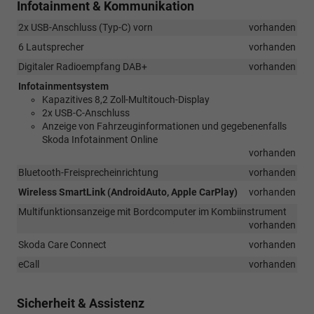
Infotainment & Kommunikation
2x USB-Anschluss (Typ-C) vorn
vorhanden
6 Lautsprecher
vorhanden
Digitaler Radioempfang DAB+
vorhanden
Infotainmentsystem
Kapazitives 8,2 Zoll-Multitouch-Display
2x USB-C-Anschluss
Anzeige von Fahrzeuginformationen und gegebenenfalls
Skoda Infotainment Online
vorhanden
Bluetooth-Freisprecheinrichtung
vorhanden
Wireless SmartLink (AndroidAuto, Apple CarPlay)
vorhanden
Multifunktionsanzeige mit Bordcomputer im Kombiinstrument
vorhanden
Skoda Care Connect
vorhanden
eCall
vorhanden
Sicherheit & Assistenz