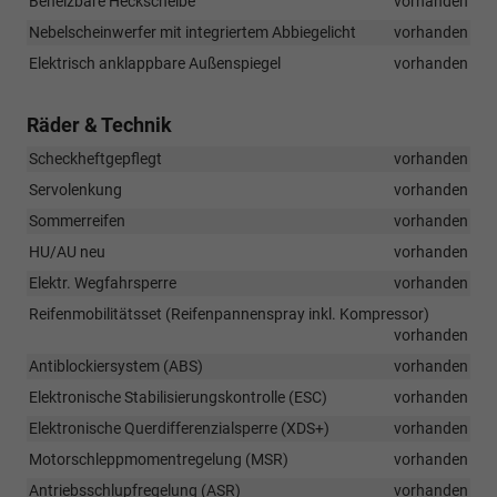
Beheizbare Heckscheibe
vorhanden
Nebelscheinwerfer mit integriertem Abbiegelicht
vorhanden
Elektrisch anklappbare Außenspiegel
vorhanden
Räder & Technik
Scheckheftgepflegt
vorhanden
Servolenkung
vorhanden
Sommerreifen
vorhanden
HU/AU neu
vorhanden
Elektr. Wegfahrsperre
vorhanden
Reifenmobilitätsset (Reifenpannenspray inkl. Kompressor)
vorhanden
Antiblockiersystem (ABS)
vorhanden
Elektronische Stabilisierungskontrolle (ESC)
vorhanden
Elektronische Querdifferenzialsperre (XDS+)
vorhanden
Motorschleppmomentregelung (MSR)
vorhanden
Antriebsschlupfregelung (ASR)
vorhanden