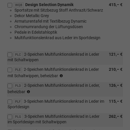
mit
Design Selection Dynamik
415,– €
WQ8
[9S0]
Sportsitze mit Sitzbezug Stoff Anthrazit/Schwarz
Digital
Dekor Metallic Grey
Cockpit
Armaturentafel mit Textilbezug Dynamic
Plus)
Chromumrandung der Lüftungsdüsen
Pedale in Edelstahloptik
Multifunktionslenkrad aus Leder im Sportdesign
2-Speichen Multifunktionslenkrad in Leder
121,– €
PLC
mit Schaltwippen
2-Speichen Multifunktionslenkrad in Leder
210,– €
PLE
(nur
mit Schaltwippen, beheizbar
in
2-Speichen Multifunktionslenkrad in Leder,
126,– €
Verbindung
PLD
(nur
mit
beheizbar
in
[PHB]
3-Speichen Multifunktionslenkrad in Leder im
115,– €
Verbindung
PLF
Klimaanlage
Sportdesign
mit
Climatronic
[PHB]
(2-
3-Speichen Multifunktionslenkrad in Leder
262,– €
PLG
Klimaanlage
Zonen)
im Sportdesign mit Schaltwippen
Climatronic
inkl.
(2-
Feuchtigkeitssensor