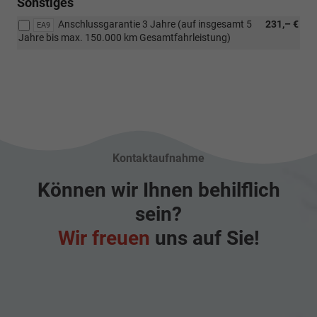
Sonstiges
1.5
Anschlussgarantie 3 Jahre (auf insgesamt 5
231,– €
TSI
EA9
Jahre bis max. 150.000 km Gesamtfahrleistung)
110
kW)
Kontaktaufnahme
Können wir Ihnen behilflich
sein?
Wir freuen
uns auf Sie!