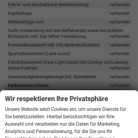
Fahrer- und abschaltbarer Beifahrerairbag
vorhanden
Kopfairbags
vorhanden
Seitenairbags vorn
vorhanden
Isofix-Vorbereitung auf dem Beifahrersitz sowie den äußeren
Rücksitzen, inkl. Top-Tether-Verankerung
vorhanden
Frontradarassistent inkl. City-Notbremsfunktion
vorhanden
Spurhalteassistent (Lane Assist)
vorhanden
Fahrlichtassistent (Easy Light Assist) mit Coming- und Leaving-
Home-Funktion
vorhanden
Geschwindigkeitsregelanlage inkl. Speedlimiter
vorhanden
Parksensoren hinten
vorhanden
Aufmerksamkeits- und Müdigkeiterkennung mit
Wir respektieren Ihre Privatsphäre
Innenraumkamera
vorhanden
Zentralverriegelung mit Funkfernbedienung inkl. 2
Unsere Website setzt Cookies ein, um unsere Dienste für
Funkklappschlüsseln
vorhanden
Sie bereitzustellen. Hierbei berücksichtigen wir Ihre
Verkehrszeichenerkennung
vorhanden
Auswahl und verarbeiten nur die Daten für Marketing,
Analytics und Personalisierung, für die Sie uns Ihr
Berganfahrassistent
vorhanden