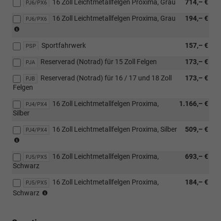
16 Zoll Leichtmetallfelgen Proxima, Grau
714,– €
PJ6/PX6
in
Verbindung
16 Zoll Leichtmetallfelgen Proxima, Grau
194,– €
PJ6/PX6
mit
(nur
[PTX]
in
Vorbereitung
Sportfahrwerk
157,– €
Verbindung
PSP
für
mit
Anhängerzugvorrichtung
Reserverad (Notrad) für 15 Zoll Felgen
173,– €
PJA
1.5
oder
TSI
Reserverad (Notrad) für 16 / 17 und 18 Zoll
173,– €
PJB
[PTY]
110
Felgen
Anhängerzugvorrichtung,
kW)
abnehmbar
16 Zoll Leichtmetallfelgen Proxima,
1.166,– €
PJ4/PX4
mit
Silber
Adapter
oder
16 Zoll Leichtmetallfelgen Proxima, Silber
509,– €
PJ4/PX4
[PTZ]
(nicht
Anhängerzugvorrichtung,
in
abnehmbar)
16 Zoll Leichtmetallfelgen Proxima,
693,– €
Verbindung
PJ5/PX5
Schwarz
mit
1.5
16 Zoll Leichtmetallfelgen Proxima,
184,– €
PJ5/PX5
TSI
(nur
Schwarz
110
in
kW)
Verbindung
mit