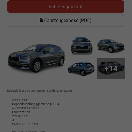
Fahrzeugankauf
Fahrzeugexposé (PDF)
+14
Beispielbilder, ggf. teilweise mit Sonderausstattung
GETRIEBE
Doppelkupplungsgetriebe (DSG)
ANTRIEBSACHSE
Frontantrieb
ZYLINDER
3
PARTIKELFILTER
1