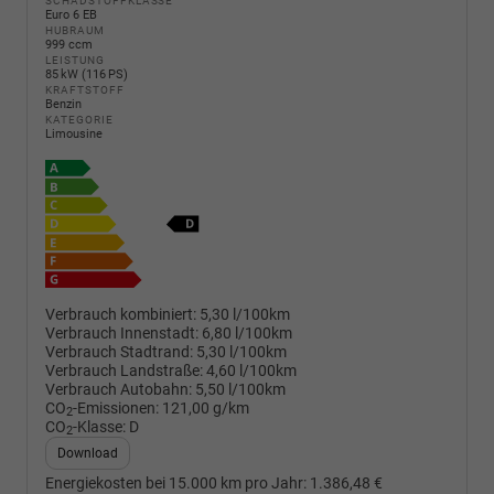
SCHADSTOFFKLASSE
Euro 6 EB
HUBRAUM
999 ccm
LEISTUNG
85 kW (116 PS)
KRAFTSTOFF
Benzin
KATEGORIE
Limousine
Verbrauch kombiniert:
5,30 l/100km
Verbrauch Innenstadt:
6,80 l/100km
Verbrauch Stadtrand:
5,30 l/100km
Verbrauch Landstraße:
4,60 l/100km
Verbrauch Autobahn:
5,50 l/100km
CO
-Emissionen:
121,00 g/km
2
CO
-Klasse:
D
2
Download
Energiekosten bei 15.000 km pro Jahr:
1.386,48 €