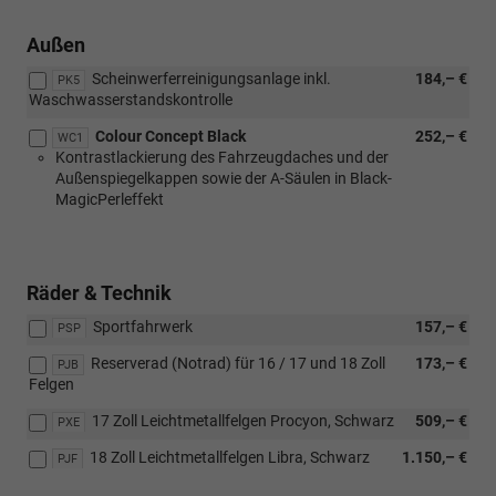
Außen
Scheinwerferreinigungsanlage inkl.
184,– €
PK5
Waschwasserstandskontrolle
Colour Concept Black
252,– €
WC1
Kontrastlackierung des Fahrzeugdaches und der
Außenspiegelkappen sowie der A-Säulen in Black-
MagicPerleffekt
Räder & Technik
Sportfahrwerk
157,– €
PSP
Reserverad (Notrad) für 16 / 17 und 18 Zoll
173,– €
PJB
Felgen
17 Zoll Leichtmetallfelgen Procyon, Schwarz
509,– €
PXE
18 Zoll Leichtmetallfelgen Libra, Schwarz
1.150,– €
PJF