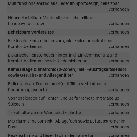
Multifunktionslenkrad aus Leder im Sportdesign, beheizbar
vorhanden
Höheneinstellbare Vordersitze mit einstellbarer
Lendenwirbelstütze
vorhanden
Beheizbare Vordersitze
vorhanden
Elektrische Fensterheber vorn, inkl. Einklemmschutz und
Komfortbedienung
vorhanden
Elektrische Fensterheber hinten, inkl. Einklemmschutz und
Komfortbedienung sowie Kindersicherung
vorhanden
Klimaanlage Climatronic (2-Zonen) inkl. Feuchtigkeitssensor
sowie Geruchs- und Allergenfilter
vorhanden
Brillenfach am Dachhimmel (entfällt in Verbindung mit
Panoramaglasdach)
vorhanden
Sonnenblenden auf Fahrer- und Beifahrerseite mit Make-up-
Spiegeln
vorhanden
Tickethalter an der Windschutzscheibe
vorhanden
Mittelarmlehne vorn inkl. Ablagefach sowie Luftausströmer im
Fond
vorhanden
Regenschirm- und Besenfach in der Fahrertür
vorhanden