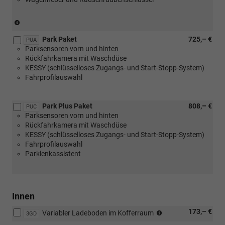
(Entfall
Reifenmobilitätsset)
Park Paket
725,– €
(nur
PUA
Parksensoren vorn und hinten
in
Rückfahrkamera mit Waschdüse
Verbindung
KESSY (schlüsselloses Zugangs- und Start-Stopp-System)
mit
Fahrprofilauswahl
[PY1]
Spurwechselassistent
oder
Park Plus Paket
808,– €
[PUF]
PUC
Parksensoren vorn und hinten
Travel
Rückfahrkamera mit Waschdüse
Assist
KESSY (schlüsselloses Zugangs- und Start-Stopp-System)
Plus
Fahrprofilauswahl
oder
Parklenkassistent
[PU3]
Travel
Assist
Premium)
Innen
(nur
173,– €
Variabler Ladeboden im Kofferraum
3GD
in