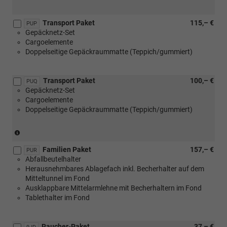
Transport Paket
115,– €
PUP
Gepäcknetz-Set
Cargoelemente
Doppelseitige Gepäckraummatte (Teppich/gummiert)
Transport Paket
100,– €
PUQ
Gepäcknetz-Set
Cargoelemente
Doppelseitige Gepäckraummatte (Teppich/gummiert)
(nur
in
Familien Paket
157,– €
Verbindung
PUR
Abfallbeutelhalter
mit
Herausnehmbares Ablagefach inkl. Becherhalter auf dem
[3GD]
Mitteltunnel im Fond
Variabler
Ausklappbare Mittelarmlehne mit Becherhaltern im Fond
Ladeboden
Tablethalter im Fond
im
Kofferraum)
Raucher-Paket
37,– €