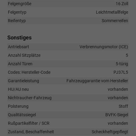
Felgengröße
16 Zoll
Felgentyp
Leichtmetallfelge
Reifentyp
Sommerreifen
Sonstiges
Antriebsart
Verbrennungsmotor (ICE)
Anzahl Sitzplätze
5
Anzahl Türen
5-türig
Codes: Hersteller-Code
PJ37L5
Garantieleistung
Fahrzeuggarantie vom Hersteller
HU/AU neu
vorhanden
Nichtraucher-Fahrzeug
vorhanden
Polsterung
Stoff
Qualitätssiegel
BVFK-Siegel
Rußpartikelfilter / SCR
vorhanden
Zustand, Beschaffenheit
Scheckheftgepflegt