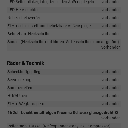
LED-Seitenblinker, integriert in den Außenspiegeln
vorhanden
LED-Heckleuchten
vorhanden
Nebelscheinwerfer
vorhanden
Elektrisch einstell- und beheizbare Außenspiegel
vorhanden
Beheizbare Heckscheibe
vorhanden
Sunset (Heckscheibe und hintere Seitenscheiben dunkel getönt)
vorhanden
Räder & Technik
Scheckheftgepflegt
vorhanden
Servolenkung
vorhanden
Sommerreifen
vorhanden
HU/AU neu
vorhanden
Elektr. Wegfahrsperre
vorhanden
(Ber
16 Zoll-Leichtmetallfelgen Proxima Schwarz glanzgedreht
195/
vorhanden
R16)
Reifenmobilitätsset (Reifenpannenspray inkl. Kompressor)