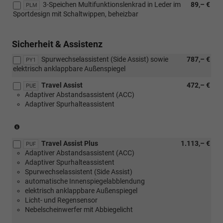
3-Speichen Multifunktionslenkrad in Leder im
89,– €
Verbindung
PLM
Sportdesign mit Schaltwippen, beheizbar
mit
[PUQ]
Transport
Sicherheit & Assistenz
Paket)
Spurwechselassistent (Side Assist) sowie
787,– €
PY1
elektrisch anklappbare Außenspiegel
Travel Assist
472,– €
PUE
Adaptiver Abstandsassistent (ACC)
Adaptiver Spurhalteassistent
(nicht
in
Travel Assist Plus
1.113,– €
Verbindung
PUF
Adaptiver Abstandsassistent (ACC)
mit
Adaptiver Spurhalteassistent
1.0
Spurwechselassistent (Side Assist)
MPI
automatische Innenspiegelabblendung
59
elektrisch anklappbare Außenspiegel
kW)
Licht- und Regensensor
Nebelscheinwerfer mit Abbiegelicht