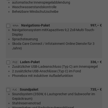
automatische Innenspiegelabblendung
mit
Waschwasserstandskontrolle
1.0
Beheizbare Windschutzscheibe
MPI
59
kW)
Navigations-Paket
997,– €
WNA
Navigationssystem mitKapazitives 9,2 Zoll-Multi-Touch-
Display
Sprachsteuerung
Skoda Care Connect / Infotainment Online Dienste für 3
Jahre)
Laden-Paket
336,– €
PU2
Zusätzlicher USB-Ladeanschluss (Typ C) am Innenspiegel
2 zusätzliche USB-Anschlüsse (Typ C) im Fond
Phonebox mit induktiver Aufladefunktion
Soundpaket
735,– €
PJC
Soundsystem (350W, 6 Lautsprecher und Subwoofer im
Gepäckraum)
Stahlreservenotrad
Wagenheber und Radschraubenschlüssel