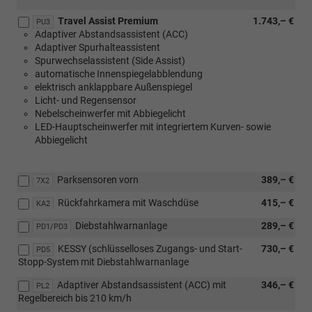
Travel Assist Premium
1.743,– €
PU3
Adaptiver Abstandsassistent (ACC)
Adaptiver Spurhalteassistent
Spurwechselassistent (Side Assist)
automatische Innenspiegelabblendung
elektrisch anklappbare Außenspiegel
Licht- und Regensensor
Nebelscheinwerfer mit Abbiegelicht
LED-Hauptscheinwerfer mit integriertem Kurven- sowie
Abbiegelicht
Parksensoren vorn
389,– €
7X2
Rückfahrkamera mit Waschdüse
415,– €
KA2
Diebstahlwarnanlage
289,– €
PD1/PD3
KESSY (schlüsselloses Zugangs- und Start-
730,– €
PD5
Stopp-System mit Diebstahlwarnanlage
Adaptiver Abstandsassistent (ACC) mit
346,– €
PL2
Regelbereich bis 210 km/h