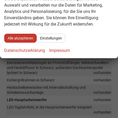
Auswahl und verarbeiten nur die Daten für Marketing,
Zentralverriegelung mit Funkfernbedienung inkl. 2
Funkklappschlüsseln
vorhanden
Analytics und Personalisierung, für die Sie uns Ihr
Einverständnis geben. Sie können Ihre Einwilligung
Verkehrszeichenerkennung
vorhanden
jederzeit mit Wirkung für die Zukunft widerrufen.
Berganfahrassistent
vorhanden
Alle akzeptieren
Einstellungen
Außen
Stoßfänger lackiert in Wagenfarbe
vorhanden
Datenschutzerklärung
Impressum
Außenspiegelkappen lackiert in Schwarz
vorhanden
Karosserieverkleidungen an Frontstoßfänger, Seitenschwellern
und Heckdiffusor in Schwarz, außerdem Dachkantenspoiler
lackiert in Schwarz
vorhanden
Kühlergrillrahmen in Schwarz
vorhanden
Heckscheibenwischer mit Intervallschaltung und
Scheibenwaschanlage
vorhanden
LED-Hauptscheinwerfer
vorhanden
LED-Tagfahrlicht, in die Hauptscheinwerfer integriert
vorhanden