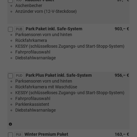
9JD
Aschenbecher
Anzünder vorn (12-V-Steckdose)
Park Paket inkl. Safe-System
903,– €
PUB
Parksensoren vorn und hinten
Rückfahrkamera
KESSY (schlüsselloses Zugangs- und Start-Stopp-System)
Fahrprofilauswahl
Diebstahlwarnanlage
Park Plus Paket inkl. Safe-System
956,– €
PUD
Parksensoren vorn und hinten
Rückfahrkamera mit Waschdüse
KESSY (schlüsselloses Zugangs- und Start-Stopp-System)
Fahrprofilauswahl
Parklenkassistent
Diebstahlwarnanlage
(nicht
in
Winter Premium Paket
163,– €
Verbindung
PUI