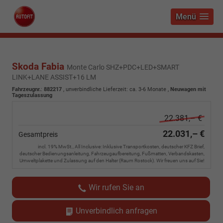
Menü
Skoda Fabia
Monte Carlo SHZ+PDC+LED+SMART
LINK+LANE ASSIST+16 LM
Fahrzeugnr.
:
882217
, unverbindliche Lieferzeit: ca. 3-6 Monate ,
Neuwagen mit
Tageszulassung
22.381,– €
22.031,– €
Gesamtpreis
incl. 19% MwSt., All Inclusive: Inklusive Transportkosten, deutscher KFZ Brief,
deutscher Bedienungsanleitung, Fahrzeugaufbereitung, Fußmatten, Verbandskasten,
Umweltplakette und Zulassung auf den Halter (Raum Rostock). Wir freuen uns auf Sie!
Wir rufen Sie an
Unverbindlich anfragen