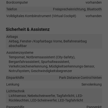
Bordcomputer
vorhanden
Telefon
Freisprecheinrichtung, Bluetooth
Volldigitales Kombiinstrument (Virtual Cockpit)
vorhanden
Sicherheit & Assistenz
Airbags
Airbag, Fenster-/Kopfairbags Vorne, Beifahrerairbag
abschaltbar
Assistenzsysteme
Tempomat, Notbremsassistent (City-Safety),
Berganfahrassistent, Spurhalteassistent,
Verkehrzeichenerkennung, Müdigkeitserkennungs-Sensor,
Notrufsystem, Geschwindigkeitsbegrenzer
Einparkhilfe
Park Distance Control hinten
Lenkung
Servolenkung
Lichttechnik
Lichtsensor, Nebelscheinwerfer, Tagfahrlicht, LED-
Rückleuchten, LED-Scheinwerfer, LED-Tagfahrlicht
Pannenhilfe
Pannenkit