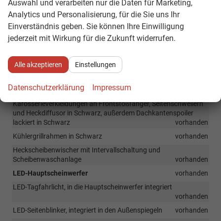
Auswahl und verarbeiten nur die Daten für Marketing,
Funkklappschlüsseln
vorhanden
Analytics und Personalisierung, für die Sie uns Ihr
Verkehrszeichenerkennung
vorhanden
Einverständnis geben. Sie können Ihre Einwilligung
Berganfahrassistent
vorhanden
jederzeit mit Wirkung für die Zukunft widerrufen.
Außen
Alle akzeptieren
Einstellungen
Stoßfänger lackiert in Wagenfarbe
vorhanden
Datenschutzerklärung
Impressum
Außenspiegelkappen lackiert in Schwarz
vorhanden
Karosserieverkleidungen an Frontstoßfänger, Seitenschwellern
und Heckdiffusor in Schwarz, außerdem Dachkantenspoiler
lackiert in Schwarz
vorhanden
Kühlergrillrahmen in Schwarz
vorhanden
Heckscheibenwischer mit Intervallschaltung und
Scheibenwaschanlage
vorhanden
LED-Hauptscheinwerfer
vorhanden
LED-Tagfahrlicht, in die Hauptscheinwerfer integriert
vorhanden
LED-Seitenblinker, integriert in den Außenspiegeln
vorhanden