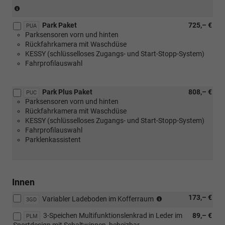
(Entfall
Reifenmobilitätsset)
Park Paket
725,– €
(nur
PUA
Parksensoren vorn und hinten
in
Rückfahrkamera mit Waschdüse
Verbindung
KESSY (schlüsselloses Zugangs- und Start-Stopp-System)
mit
Fahrprofilauswahl
[PY1]
Spurwechselassistent
oder
Park Plus Paket
808,– €
[PUF]
PUC
Parksensoren vorn und hinten
Travel
Rückfahrkamera mit Waschdüse
Assist
KESSY (schlüsselloses Zugangs- und Start-Stopp-System)
Plus
Fahrprofilauswahl
oder
Parklenkassistent
[PU3]
Travel
Assist
Premium)
Innen
(nur
173,– €
Variabler Ladeboden im Kofferraum
3GD
in
3-Speichen Multifunktionslenkrad in Leder im
89,– €
Verbindung
PLM
Sportdesign mit Schaltwippen, beheizbar