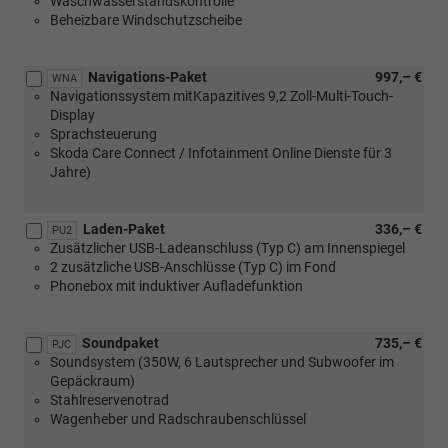
Waschwasserstandskontrolle
1.0
Beheizbare Windschutzscheibe
MPI
59
kW)
Navigations-Paket
997,– €
WNA
Navigationssystem mitKapazitives 9,2 Zoll-Multi-Touch-
Display
Sprachsteuerung
Skoda Care Connect / Infotainment Online Dienste für 3
Jahre)
Laden-Paket
336,– €
PU2
Zusätzlicher USB-Ladeanschluss (Typ C) am Innenspiegel
2 zusätzliche USB-Anschlüsse (Typ C) im Fond
Phonebox mit induktiver Aufladefunktion
Soundpaket
735,– €
PJC
Soundsystem (350W, 6 Lautsprecher und Subwoofer im
Gepäckraum)
Stahlreservenotrad
Wagenheber und Radschraubenschlüssel