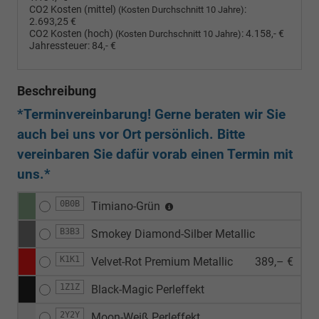
CO2 Kosten (mittel)
:
(Kosten Durchschnitt 10 Jahre)
2.693,25 €
CO2 Kosten (hoch)
:
4.158,- €
(Kosten Durchschnitt 10 Jahre)
Jahressteuer:
84,- €
Beschreibung
*Terminvereinbarung! Gerne beraten wir Sie
auch bei uns vor Ort persönlich. Bitte
vereinbaren Sie dafür vorab einen Termin mit
uns.*
0B0B
Timiano-Grün
B3B3
Smokey Diamond-Silber Metallic
K1K1
Velvet-Rot Premium Metallic
389,– €
1Z1Z
Black-Magic Perleffekt
2Y2Y
Moon-Weiß Perleffekt