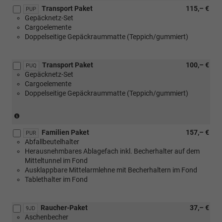
Transport Paket
115,– €
PUP
Gepäcknetz-Set
Cargoelemente
Doppelseitige Gepäckraummatte (Teppich/gummiert)
Transport Paket
100,– €
PUQ
Gepäcknetz-Set
Cargoelemente
Doppelseitige Gepäckraummatte (Teppich/gummiert)
(nur
in
Familien Paket
157,– €
Verbindung
PUR
Abfallbeutelhalter
mit
Herausnehmbares Ablagefach inkl. Becherhalter auf dem
[3GD]
Mitteltunnel im Fond
Variabler
Ausklappbare Mittelarmlehne mit Becherhaltern im Fond
Ladeboden
Tablethalter im Fond
im
Kofferraum)
Raucher-Paket
37,– €
9JD
Aschenbecher