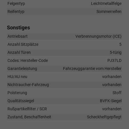
Felgentyp
Leichtmetallfelge
Reifentyp
Sommerreifen
Sonstiges
Antriebsart
Verbrennungsmotor (ICE)
Anzahl Sitzplätze
5
Anzahl Türen
5-türig
Codes: Hersteller-Code
PJ37LD
Garantieleistung
Fahrzeuggarantie vom Hersteller
HU/AU neu
vorhanden
Nichtraucher-Fahrzeug
vorhanden
Polsterung
Stoff
Qualitätssiegel
BVFK-Siegel
Rußpartikelfilter / SCR
vorhanden
Zustand, Beschaffenheit
Scheckheftgepflegt