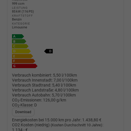
999 ccm
LEISTUNG
85 kW (116 PS)
KRAFTSTOFF
Benzin
KATEGORIE
Limousine
Verbrauch kombiniert:
5,50 l/100km
Verbrauch Innenstadt:
7,00 l/100km
Verbrauch Stadtrand:
5,40 l/100km
Verbrauch Landstraße:
4,80 l/100km
Verbrauch Autobahn:
5,70 l/100km
CO
-Emissionen:
126,00 g/km
2
CO
-Klasse:
D
2
Download
Energiekosten bei 15.000 km pro Jahr:
1.438,80 €
CO2 Kosten (niedrig)
:
(Kosten Durchschnitt 10 Jahre)
1.134,- €