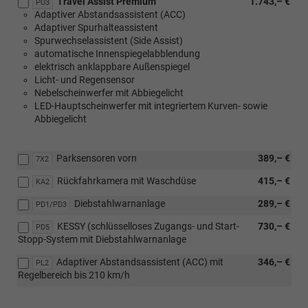
Travel Assist Premium
1.743,– €
PU3
Adaptiver Abstandsassistent (ACC)
Adaptiver Spurhalteassistent
Spurwechselassistent (Side Assist)
automatische Innenspiegelabblendung
elektrisch anklappbare Außenspiegel
Licht- und Regensensor
Nebelscheinwerfer mit Abbiegelicht
LED-Hauptscheinwerfer mit integriertem Kurven- sowie
Abbiegelicht
Parksensoren vorn
389,– €
7X2
Rückfahrkamera mit Waschdüse
415,– €
KA2
Diebstahlwarnanlage
289,– €
PD1/PD3
KESSY (schlüsselloses Zugangs- und Start-
730,– €
PD5
Stopp-System mit Diebstahlwarnanlage
Adaptiver Abstandsassistent (ACC) mit
346,– €
PL2
Regelbereich bis 210 km/h