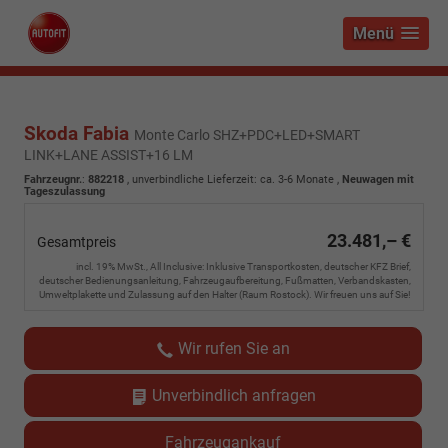
Menü
Skoda Fabia
Monte Carlo SHZ+PDC+LED+SMART
LINK+LANE ASSIST+16 LM
Fahrzeugnr.
:
882218
, unverbindliche Lieferzeit: ca. 3-6 Monate ,
Neuwagen mit
Tageszulassung
23.481,– €
Gesamtpreis
incl. 19% MwSt., All Inclusive: Inklusive Transportkosten, deutscher KFZ Brief,
deutscher Bedienungsanleitung, Fahrzeugaufbereitung, Fußmatten, Verbandskasten,
Umweltplakette und Zulassung auf den Halter (Raum Rostock). Wir freuen uns auf Sie!
Wir rufen Sie an
Unverbindlich anfragen
Fahrzeugankauf