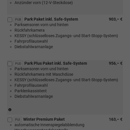
Anzünder vorn (12-V-Steckdose)
Park Paket inkl. Safe-System
903,– €
PUB
Parksensoren vorn und hinten
Rückfahrkamera
KESSY (schlüsselloses Zugangs- und Start-Stopp-System)
Fahrprofilauswahl
Diebstahlwarnanlage
Park Plus Paket inkl. Safe-System
956,– €
PUD
Parksensoren vorn und hinten
Rückfahrkamera mit Waschdüse
KESSY (schlüsselloses Zugangs- und Start-Stopp-System)
Fahrprofilauswahl
Parklenkassistent
Diebstahlwarnanlage
(nicht
in
Winter Premium Paket
163,– €
Verbindung
PUI
automatische Innenspiegelabblendung
mit