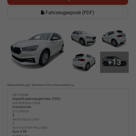
Fahrzeugexposé (PDF)
+13
Beispielbilder, ggf. teilweise mit Sonderausstattung
GETRIEBE
Doppelkupplungsgetriebe (DSG)
ANTRIEBSACHSE
Frontantrieb
ZYLINDER
3
PARTIKELFILTER
1
SCHADSTOFFKLASSE
Euro 6 EB
HUBRAUM