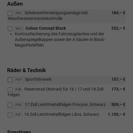
Außen
Scheinwerferreinigungsanlage inkl.
184,– €
PK5
Waschwasserstandskontrolle
Colour Concept Black
252,– €
WC1
Kontrastlackierung des Fahrzeugdaches und der
Außenspiegelkappen sowie der A-Säulen in Black-
MagicPerleffekt
Räder & Technik
Sportfahrwerk
157,– €
PSP
Reserverad (Notrad) für 16 / 17 und 18 Zoll
173,– €
PJB
Felgen
17 Zoll Leichtmetallfelgen Procyon, Schwarz
509,– €
PXE
18 Zoll Leichtmetallfelgen Libra, Schwarz
1.150,– €
PJF
Sonstiges