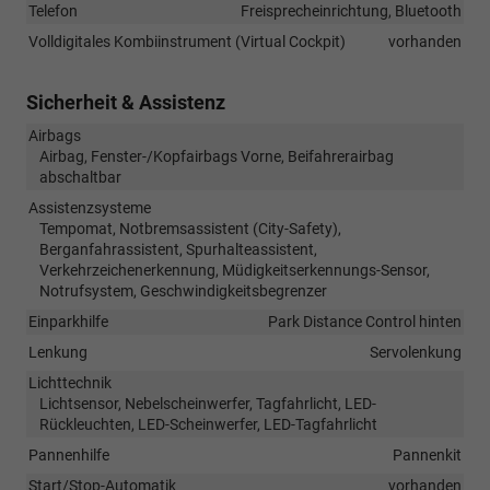
Telefon
Freisprecheinrichtung, Bluetooth
Volldigitales Kombiinstrument (Virtual Cockpit)
vorhanden
Sicherheit & Assistenz
Airbags
Airbag, Fenster-/Kopfairbags Vorne, Beifahrerairbag
abschaltbar
Assistenzsysteme
Tempomat, Notbremsassistent (City-Safety),
Berganfahrassistent, Spurhalteassistent,
Verkehrzeichenerkennung, Müdigkeitserkennungs-Sensor,
Notrufsystem, Geschwindigkeitsbegrenzer
Einparkhilfe
Park Distance Control hinten
Lenkung
Servolenkung
Lichttechnik
Lichtsensor, Nebelscheinwerfer, Tagfahrlicht, LED-
Rückleuchten, LED-Scheinwerfer, LED-Tagfahrlicht
Pannenhilfe
Pannenkit
Start/Stop-Automatik
vorhanden