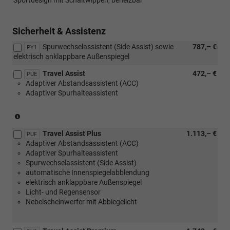
mit
[PUQ]
Transport
Sicherheit & Assistenz
Paket)
Spurwechselassistent (Side Assist) sowie
787,– €
PY1
elektrisch anklappbare Außenspiegel
Travel Assist
472,– €
PUE
Adaptiver Abstandsassistent (ACC)
Adaptiver Spurhalteassistent
(nicht
in
Travel Assist Plus
1.113,– €
Verbindung
PUF
Adaptiver Abstandsassistent (ACC)
mit
Adaptiver Spurhalteassistent
1.0
Spurwechselassistent (Side Assist)
MPI
automatische Innenspiegelabblendung
59
elektrisch anklappbare Außenspiegel
kW)
Licht- und Regensensor
Nebelscheinwerfer mit Abbiegelicht