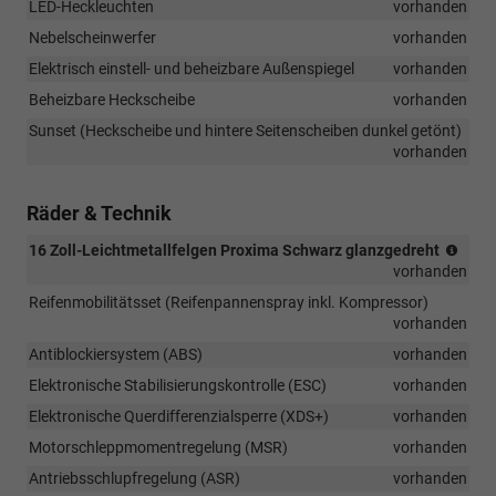
LED-Heckleuchten
vorhanden
Nebelscheinwerfer
vorhanden
Elektrisch einstell- und beheizbare Außenspiegel
vorhanden
Beheizbare Heckscheibe
vorhanden
Sunset (Heckscheibe und hintere Seitenscheiben dunkel getönt)
vorhanden
Räder & Technik
(Ber
16 Zoll-Leichtmetallfelgen Proxima Schwarz glanzgedreht
195/
vorhanden
R16)
Reifenmobilitätsset (Reifenpannenspray inkl. Kompressor)
vorhanden
Antiblockiersystem (ABS)
vorhanden
Elektronische Stabilisierungskontrolle (ESC)
vorhanden
Elektronische Querdifferenzialsperre (XDS+)
vorhanden
Motorschleppmomentregelung (MSR)
vorhanden
Antriebsschlupfregelung (ASR)
vorhanden