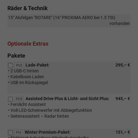
Räder & Technik
15" Alufelgen "ROTARE" (16" PROXIMA AERO bei 1.5 TSI)
vorhanden
Optionale Extras
Pakete
Lade-Paket:
295,– €
PU2
• 2 USB-C hinten
• Kabelloses Laden
• USB im Rückspiegel
Assisted Drive Plus & Licht- und Sicht Plus:
945,– €
PU3
• Fernlicht Assistent
• Voll-LED-Scheinwerfer mit Abbiegefunktion
• Seitenassistent – Radar hinten
Winter Premium-Paket:
151,– €
PUI
• Elektrisch beheizbare Windschutzscheibe