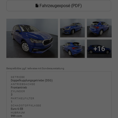
Fahrzeugexposé (PDF)
+16
Beispielbilder, ggf. teilweise mit Sonderausstattung
GETRIEBE
Doppelkupplungsgetriebe (DSG)
ANTRIEBSACHSE
Frontantrieb
ZYLINDER
3
PARTIKELFILTER
1
SCHADSTOFFKLASSE
Euro 6 EB
HUBRAUM
999 ccm