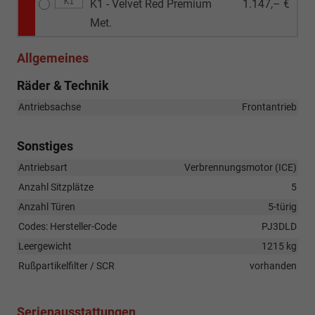
K1
K1 - Velvet Red Premium
1.147,– €
Met.
Allgemeines
Räder & Technik
Antriebsachse
Frontantrieb
Sonstiges
Antriebsart
Verbrennungsmotor (ICE)
Anzahl Sitzplätze
5
Anzahl Türen
5-türig
Codes: Hersteller-Code
PJ3DLD
Leergewicht
1215 kg
Rußpartikelfilter / SCR
vorhanden
Serienausstattungen