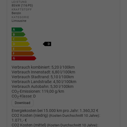
LEISTUNG
85 kW (116 PS)
KRAFTSTOFF
Benzin
KATEGORIE
Limousine
Verbrauch kombiniert:
5,20 l/100km
Verbrauch Innenstadt:
6,80 l/100km
Verbrauch Stadtrand:
5,10 l/100km
Verbrauch Landstraße:
4,50 l/100km
Verbrauch Autobahn:
5,30 l/100km
CO
-Emissionen:
119,00 g/km
2
CO
-Klasse:
D
2
Download
Energiekosten bei 15.000 km pro Jahr:
1.360,32 €
CO2 Kosten (niedrig)
:
(Kosten Durchschnitt 10 Jahre)
1.071,- €
CO2 Kosten (mittel)
:
(Kosten Durchschnitt 10 Jahre)