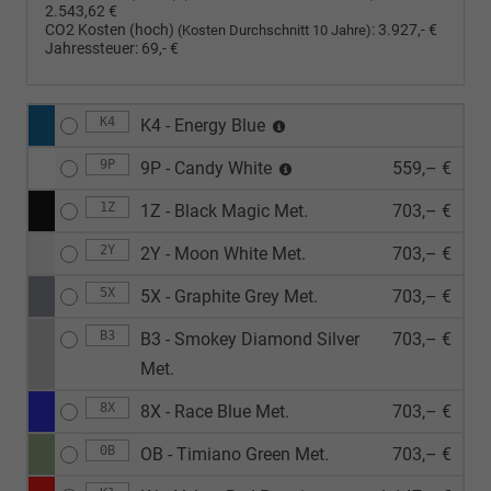
2.543,62 €
CO2 Kosten (hoch)
:
3.927,- €
(Kosten Durchschnitt 10 Jahre)
Jahressteuer:
69,- €
K4
K4 - Energy Blue
9P
9P - Candy White
559,– €
1Z
1Z - Black Magic Met.
703,– €
2Y
2Y - Moon White Met.
703,– €
5X
5X - Graphite Grey Met.
703,– €
B3
B3 - Smokey Diamond Silver
703,– €
Met.
8X
8X - Race Blue Met.
703,– €
0B
OB - Timiano Green Met.
703,– €