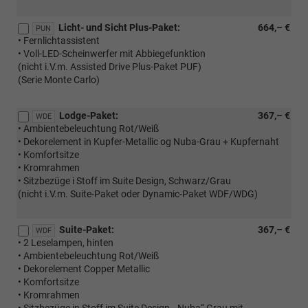
Licht- und Sicht Plus-Paket:
664,– €
PUN
• Fernlichtassistent
• Voll-LED-Scheinwerfer mit Abbiegefunktion
(nicht i.V.m. Assisted Drive Plus-Paket PUF)
(Serie Monte Carlo)
Lodge-Paket:
367,– €
WDE
• Ambientebeleuchtung Rot/Weiß
• Dekorelement in Kupfer-Metallic og Nuba-Grau + Kupfernaht
• Komfortsitze
• Kromrahmen
• Sitzbezüge i Stoff im Suite Design, Schwarz/Grau
(nicht i.V.m. Suite-Paket oder Dynamic-Paket WDF/WDG)
Suite-Paket:
367,– €
WDF
• 2 Leselampen, hinten
• Ambientebeleuchtung Rot/Weiß
• Dekorelement Copper Metallic
• Komfortsitze
• Kromrahmen
• Sitzbezüge in Stoff im Suite Design, „Nuba“ Grau mit