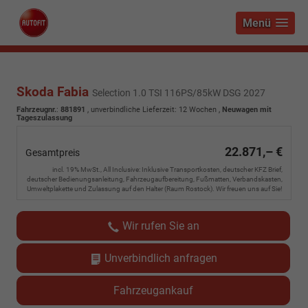
Menü
Skoda Fabia
Selection 1.0 TSI 116PS/85kW DSG 2027
Fahrzeugnr.
:
881891
, unverbindliche Lieferzeit:
12 Wochen
,
Neuwagen mit
Tageszulassung
22.871,– €
Gesamtpreis
incl. 19% MwSt., All Inclusive: Inklusive Transportkosten, deutscher KFZ Brief,
deutscher Bedienungsanleitung, Fahrzeugaufbereitung, Fußmatten, Verbandskasten,
Umweltplakette und Zulassung auf den Halter (Raum Rostock). Wir freuen uns auf Sie!
Wir rufen Sie an
Unverbindlich anfragen
Fahrzeugankauf