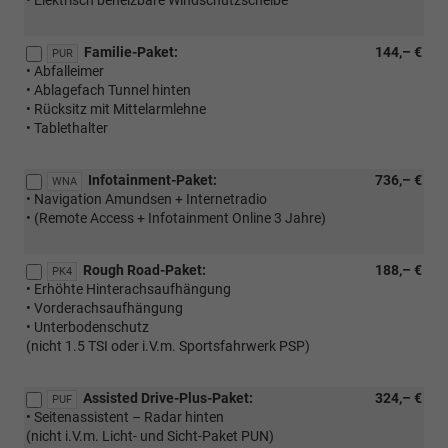
Familie-Paket:
144,– €
PUR
• Abfalleimer
• Ablagefach Tunnel hinten
• Rücksitz mit Mittelarmlehne
• Tablethalter
Infotainment-Paket:
736,– €
WNA
• Navigation Amundsen + Internetradio
• (Remote Access + Infotainment Online 3 Jahre)
Rough Road-Paket:
188,– €
PK4
• Erhöhte Hinterachsaufhängung
• Vorderachsaufhängung
• Unterbodenschutz
(nicht 1.5 TSI oder i.V.m. Sportsfahrwerk PSP)
Assisted Drive-Plus-Paket:
324,– €
PUF
• Seitenassistent – Radar hinten
(nicht i.V.m. Licht- und Sicht-Paket PUN)