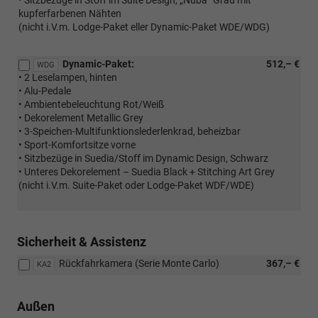
kupferfarbenen Nähten
(nicht i.V.m. Lodge-Paket eller Dynamic-Paket WDE/WDG)
Dynamic-Paket:
512,– €
WDG
• 2 Leselampen, hinten
• Alu-Pedale
• Ambientebeleuchtung Rot/Weiß
• Dekorelement Metallic Grey
• 3-Speichen-Multifunktionslederlenkrad, beheizbar
• Sport-Komfortsitze vorne
• Sitzbezüge in Suedia/Stoff im Dynamic Design, Schwarz
• Unteres Dekorelement – Suedia Black + Stitching Art Grey
(nicht i.V.m. Suite-Paket oder Lodge-Paket WDF/WDE)
Sicherheit & Assistenz
Rückfahrkamera (Serie Monte Carlo)
367,– €
KA2
Außen