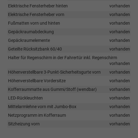
Elektrische Fensterheber hinten
vorhanden
Elektrische Fensterheber vorn
vorhanden
Fußmatten vorn und hinten
vorhanden
Gepäckraumabdeckung
vorhanden
Gepäckraumelemente
vorhanden
Geteilte Rücksitzbank 60/40
vorhanden
Halter für Regenschirm in der Fahrertür inkl. Regenschirm
vorhanden
Höhenverstellbare 3-Punkt-Sicherheitsgurte vorn
vorhanden
Höhenverstellbare Vordersitze
vorhanden
Kofferraummatte aus Gummi/Stoff (wendbar)
vorhanden
LED-Rückleuchten
vorhanden
Mittelarmlehne vorn mit Jumbo-Box
vorhanden
Netzprogramm im Kofferraum
vorhanden
Sitzheizung vorn
vorhanden