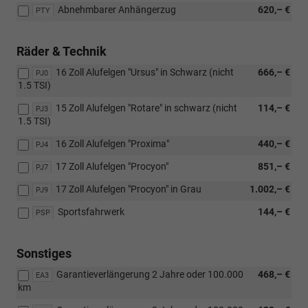
Abnehmbarer Anhängerzug
620,– €
PTY
Räder & Technik
16 Zoll Alufelgen "Ursus" in Schwarz (nicht
666,– €
PJ0
1.5 TSI)
15 Zoll Alufelgen "Rotare" in schwarz (nicht
114,– €
PJ3
1.5 TSI)
16 Zoll Alufelgen "Proxima"
440,– €
PJ4
17 Zoll Alufelgen "Procyon"
851,– €
PJ7
17 Zoll Alufelgen "Procyon" in Grau
1.002,– €
PJ9
Sportsfahrwerk
144,– €
PSP
Sonstiges
Garantieverlängerung 2 Jahre oder 100.000
468,– €
EA3
km